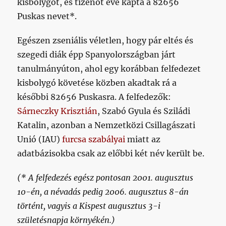
kisbolygót, és tizenöt éve kapta a 82656
Puskas nevet*.
Egészen zseniális véletlen, hogy pár eltés és
szegedi diák épp Spanyolországban járt
tanulmányúton, ahol egy korábban felfedezet
kisbolygó követése közben akadtak rá a
későbbi 82656 Puskasra. A felfedezők:
Sárneczky Krisztián
, Szabó Gyula és Sziládi
Katalin, azonban a Nemzetközi Csillagászati
Unió (IAU)
furcsa szabályai
miatt az
adatbázisokba csak az előbbi két név került be.
(* A felfedezés egész pontosan 2001. augusztus
10-én, a névadás pedig 2006. augusztus 8-án
történt, vagyis a Kispest augusztus 3-i
születésnapja környékén.)