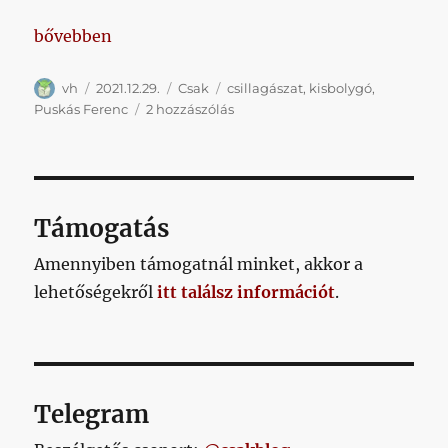
„A bolygó neve: Öcsibácsi”
bővebben
Szerző
Közzétéve
Kategória
Címke
vh
2021.12.29.
Csak
csillagászat
,
kisbolygó
,
A
Puskás Ferenc
2 hozzászólás
bolygó
neve:
Öcsibácsi
című
bejegyzéshez
Támogatás
Amennyiben támogatnál minket, akkor a
lehetőségekről
itt találsz információt
.
Telegram