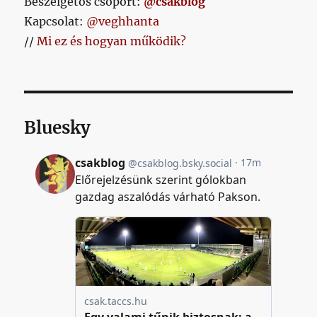
Beszélgetős csoport:
@csakblog
Kapcsolat:
@veghhanta
//
Mi ez és hogyan működik?
Bluesky