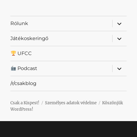
almenü
Rólunk
szétnyit
almenü
Játékoskeringő
szétnyit
UFCC
almenü
Podcast
szétnyit
/r/csakblog
Csak a Kispest!
Személyes adatok védelme
Köszönjük
WordPress!