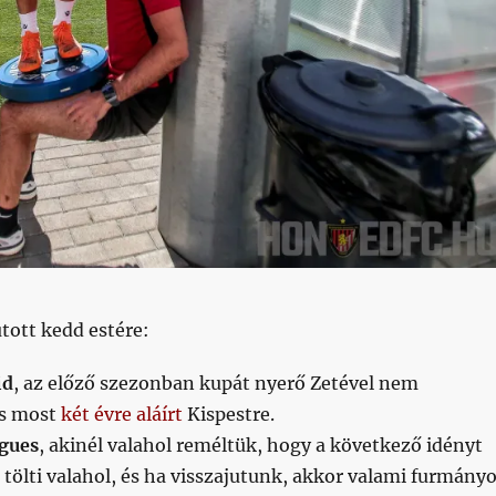
utott kedd estére:
id
, az előző szezonban kupát nyerő Zetével nem
és most
két évre aláírt
Kispestre.
gues
, akinél valahol reméltük, hogy a következő idényt
tölti valahol, és ha visszajutunk, akkor valami furmány