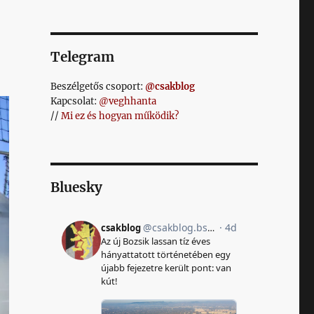
Telegram
Beszélgetős csoport:
@csakblog
Kapcsolat:
@veghhanta
//
Mi ez és hogyan működik?
Bluesky