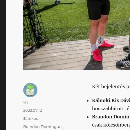
Két bejelentés j
Kálnoki Kis Dáv
Szerző
vh
hosszabbított, 
Közzétéve
2023.07.12.
Brandon Domin
Kategória
Játékos
csak kölcsönben 
Címke
Brandon Domingues
,