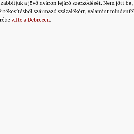
bbítjuk a jövő nyáron lejáró szerződését. Nem jött be,
értékesítésből származó százalékért, valamint mindenfé
erébe
vitte a Debrecen
.
sszatért, Domingues távozott”