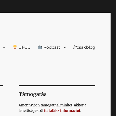
UFCC
Podcast
/r/csakblog
Támogatás
Amennyiben támogatnál minket, akkor a
lehetőségekről
itt találsz információt
.