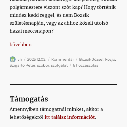
polgármestere viszont szót kap? Hogy történik
mindez kedd reggel, és nem Bozsik
születésnapján, vagy az ahhoz közeli utolsó
hazai meccsnapon?
„Őszintén örülni egy fontos és jó szobornak, és csa
bővebben
Szerző
Közzétéve
Kategória
Címke
vh
2025.12.02.
Kommentár
Bozsik József
,
közjó
,
Őszintén
Szijjártó Péter
,
szobor
,
szolgálat
6 hozzászólás
örülni
egy
fontos
és
jó
Támogatás
szobornak,
és
Amennyiben támogatnál minket, akkor a
csak
lehetőségekről
itt találsz információt
.
annak
című