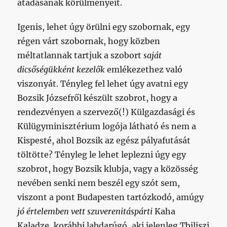
átadásának körülményeit.
Igenis, lehet úgy örülni egy szobornak, egy
régen várt szobornak, hogy közben
méltatlannak tartjuk a szobort
saját
dicsőségükként kezelők
emlékezethez való
viszonyát. Tényleg fel lehet úgy avatni egy
Bozsik Józsefről készült szobrot, hogy a
rendezvényen a szervező(!) Külgazdasági és
Külügyminisztérium logója látható és nem a
Kispesté, ahol Bozsik az egész pályafutását
töltötte? Tényleg le lehet leplezni úgy egy
szobrot, hogy Bozsik klubja, vagy a közösség
nevében senki nem beszél egy szót sem,
viszont a pont Budapesten tartózkodó, amúgy
jó értelemben vett szuverenitáspárti
Kaha
Kaladze, korábbi labdarúgó, aki jelenleg Tbiliszi