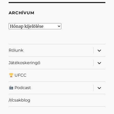
ARCHÍVUM
Archívum
almenü
Rólunk
szétnyit
almenü
Játékoskeringő
szétnyit
UFCC
almenü
Podcast
szétnyit
/r/csakblog