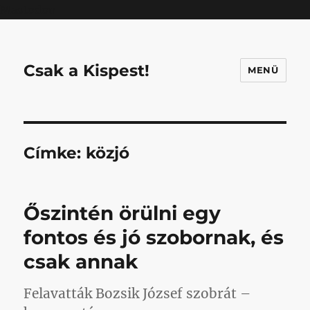
Mastodon
Csak a Kispest!
MENÜ
Címke:
közjó
Őszintén örülni egy
fontos és jó szobornak, és
csak annak
Felavatták Bozsik József szobrát –