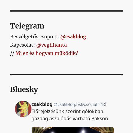
bejegyzéshez
Telegram
Beszélgetős csoport:
@csakblog
Kapcsolat:
@veghhanta
//
Mi ez és hogyan működik?
Bluesky