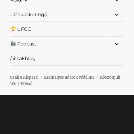
szétnyit
almenü
Játékoskeringő
szétnyit
UFCC
almenü
Podcast
szétnyit
/r/csakblog
Csak a Kispest!
Személyes adatok védelme
Köszönjük
WordPress!