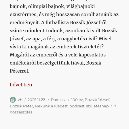
bajnok, olimpiai bajnok, világbajnoki
ezüstérmes, és még hosszasan sorolhatnánk az
eredményeit. A futballista Bozsik Józsefről
szinte mindent tudunk, azonban ki volt Bozsik
József, az apa, a férj, a nagybetűs civil? Mivel
vívta ki magának az emberek tiszteletét?
Magáról az emberről és a vele kapcsolatos
emlékekről beszélgettünk fiával, Bozsik
Péterrel.
„Száz éves lenne Bozsik József”
bővebben
Szerző
Közzétéve
Kategória
Címke
vh
2025.11.22.
Podcast
100 év
,
Bozsik József
,
Bozsik Péter
,
Nekünk a Kispest
,
podcast
,
születésnap
7
Száz
hozzászólás
éves
lenne