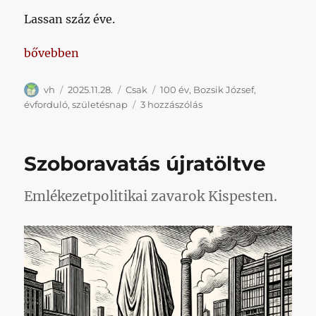
Lassan száz éve.
„Bozsik, az igazodási pont”
bővebben
Szerző
Közzétéve
Kategória
Címke
vh
2025.11.28.
Csak
100 év
,
Bozsik József
,
Bozsik,
évforduló
,
születésnap
3 hozzászólás
az
igazodási
pont
Szoboravatás újratöltve
című
bejegyzéshez
Emlékezetpolitikai zavarok Kispesten.