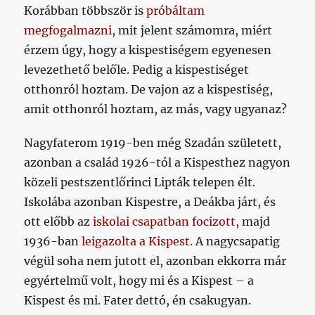
Korábban többször is
próbáltam
megfogalmazni
, mit jelent számomra, miért
érzem úgy, hogy a kispestiségem egyenesen
levezethető belőle. Pedig a kispestiséget
otthonról hoztam. De vajon az a kispestiség,
amit otthonról hoztam, az más, vagy ugyanaz?
Nagyfaterom 1919-ben még Szadán született,
azonban a család 1926-tól a Kispesthez nagyon
közeli pestszentlőrinci Lipták telepen élt.
Iskolába azonban Kispestre, a Deákba járt, és
ott előbb az
iskolai csapatban focizott
, majd
1936-ban
leigazolta a Kispest
. A nagycsapatig
végül soha nem jutott el, azonban ekkorra már
egyértelmű volt, hogy mi és a Kispest – a
Kispest és mi. Fater dettó, én csakugyan.