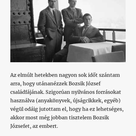
bejegyzéshez
Az elmúlt hetekben nagyon sok időt szántam
arra, hogy utánanézzek Bozsik József
családfájának. Szigorúan nyilvános forrásokat
használva (anyakönyvek, újságcikkek, egyéb)
végül odáig jutottam el, hogy ha ez lehetséges,
akkor most még jobban tisztelem Bozsik
Józsefet, az embert.