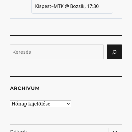
Keresés
ARCHÍVUM
Archívum
almenü
Rólunk