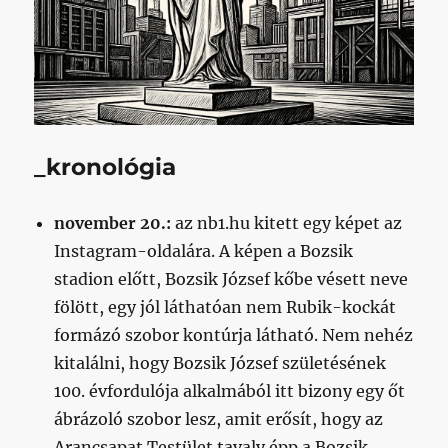
_kronológia
november 20.:
az nb1.hu kitett egy képet az
Instagram-oldalára. A képen a Bozsik
stadion előtt, Bozsik József kőbe vésett neve
fölött, egy jól láthatóan nem Rubik-kockát
formázó szobor kontúrja látható. Nem nehéz
kitalálni, hogy Bozsik József születésének
100. évfordulója alkalmából itt bizony egy őt
ábrázoló szobor lesz, amit erősít, hogy az
Arancsapat Testület tavaly épp a Bozsik