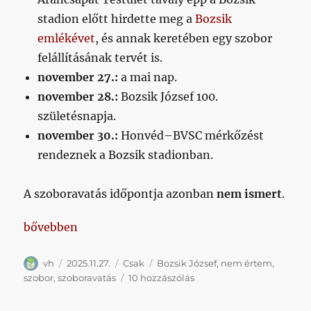
stadion előtt hirdette meg a
Bozsik
emlékévet
, és annak keretében egy szobor
felállításának tervét is.
november 27.:
a mai nap.
november 28.:
Bozsik József 100.
születésnapja.
november 30.:
Honvéd–BVSC mérkőzést
rendeznek a Bozsik stadionban.
A szoboravatás időpontja azonban
nem ismert
.
„Szoboravatás újratöltve”
bővebben
Szerző
Közzétéve
Kategória
Címke
vh
2025.11.27.
Csak
Bozsik József
,
nem értem
,
Szoboravatás
szobor
,
szoboravatás
10 hozzászólás
újratöltve
című