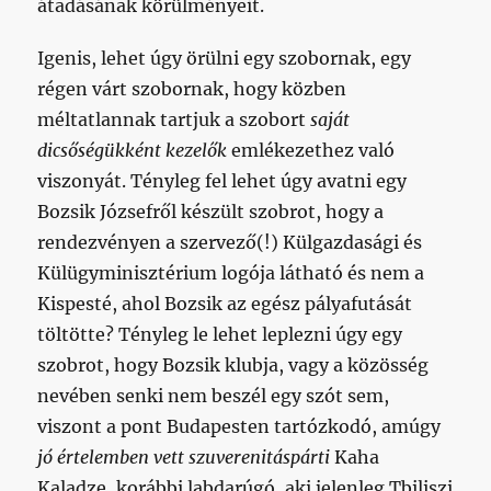
átadásának körülményeit.
Igenis, lehet úgy örülni egy szobornak, egy
régen várt szobornak, hogy közben
méltatlannak tartjuk a szobort
saját
dicsőségükként kezelők
emlékezethez való
viszonyát. Tényleg fel lehet úgy avatni egy
Bozsik Józsefről készült szobrot, hogy a
rendezvényen a szervező(!) Külgazdasági és
Külügyminisztérium logója látható és nem a
Kispesté, ahol Bozsik az egész pályafutását
töltötte? Tényleg le lehet leplezni úgy egy
szobrot, hogy Bozsik klubja, vagy a közösség
nevében senki nem beszél egy szót sem,
viszont a pont Budapesten tartózkodó, amúgy
jó értelemben vett szuverenitáspárti
Kaha
Kaladze, korábbi labdarúgó, aki jelenleg Tbiliszi