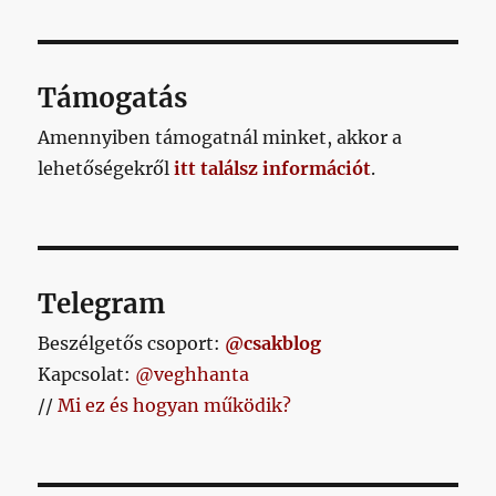
lapozása
ETKE
ZŐ
OLD
AL
Támogatás
Amennyiben támogatnál minket, akkor a
lehetőségekről
itt találsz információt
.
Telegram
Beszélgetős csoport:
@csakblog
Kapcsolat:
@veghhanta
//
Mi ez és hogyan működik?