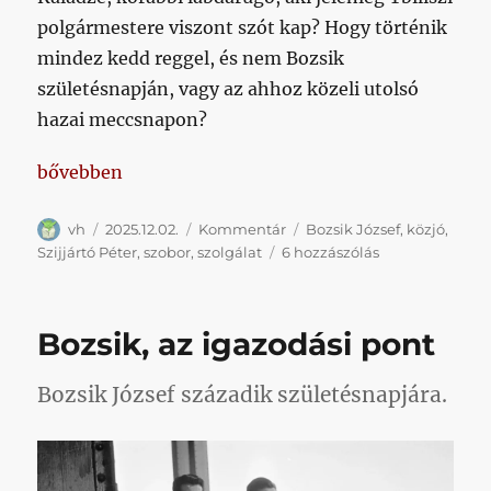
polgármestere viszont szót kap? Hogy történik
mindez kedd reggel, és nem Bozsik
születésnapján, vagy az ahhoz közeli utolsó
hazai meccsnapon?
„Őszintén örülni egy fontos és jó szobornak, és csa
bővebben
Szerző
Közzétéve
Kategória
Címke
vh
2025.12.02.
Kommentár
Bozsik József
,
közjó
,
Őszintén
Szijjártó Péter
,
szobor
,
szolgálat
6 hozzászólás
örülni
egy
fontos
Bozsik, az igazodási pont
és
jó
szobornak,
Bozsik József századik születésnapjára.
és
csak
annak
című