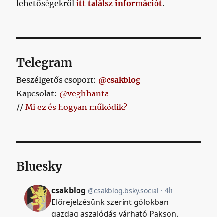
lehetőségekről
itt találsz információt
.
Telegram
Beszélgetős csoport:
@csakblog
Kapcsolat:
@veghhanta
//
Mi ez és hogyan működik?
Bluesky