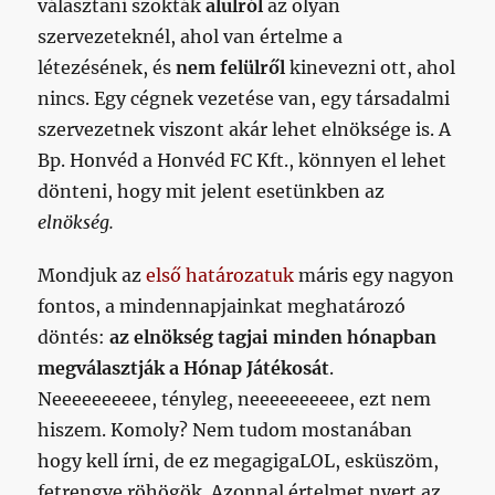
választani szokták
alulról
az olyan
szervezeteknél, ahol van értelme a
létezésének, és
nem
felülről
kinevezni ott, ahol
nincs. Egy cégnek vezetése van, egy társadalmi
szervezetnek viszont akár lehet elnöksége is. A
Bp. Honvéd a Honvéd FC Kft., könnyen el lehet
dönteni, hogy mit jelent esetünkben az
elnökség.
Mondjuk az
első határozatuk
máris egy nagyon
fontos, a mindennapjainkat meghatározó
döntés:
az elnökség tagjai minden hónapban
megválasztják a Hónap Játékosát
.
Neeeeeeeeee, tényleg, neeeeeeeeee, ezt nem
hiszem. Komoly? Nem tudom mostanában
hogy kell írni, de ez megagigaLOL, esküszöm,
fetrengve röhögök. Azonnal értelmet nyert az