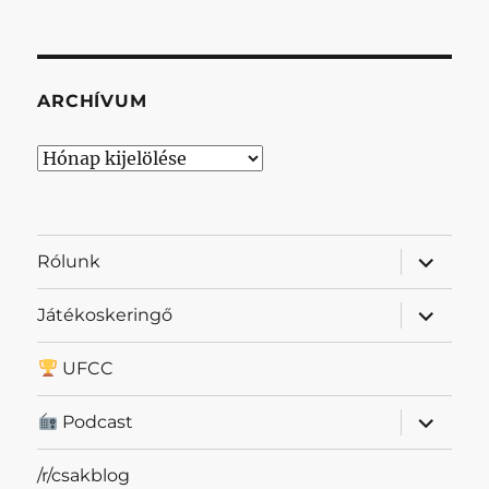
ARCHÍVUM
Archívum
almenü
Rólunk
szétnyit
almenü
Játékoskeringő
szétnyit
UFCC
almenü
Podcast
szétnyit
/r/csakblog