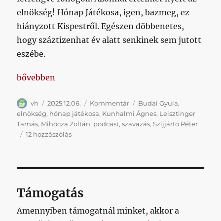
elnökség! Hónap Játékosa, igen, bazmeg, ez
hiányzott Kispestről. Egészen döbbenetes,
hogy száztizenhat év alatt senkinek sem jutott
eszébe.
„Egyre inkább elkezdett érdekelni Leisztinger Tam
bővebben
Szerző
Közzétéve
Kategória
Címke
vh
2025.12.06.
Kommentár
Budai Gyula
,
elnökség
,
hónap játékosa
,
Kunhalmi Ágnes
,
Leisztinger
Tamás
,
Mihócza Zoltán
,
podcast
,
szavazás
,
Szijjártó Péter
Egyre
12 hozzászólás
inkább
elkezdett
érdekelni
Leisztinger
Tamás
Támogatás
című
bejegyzéshez
Amennyiben támogatnál minket, akkor a