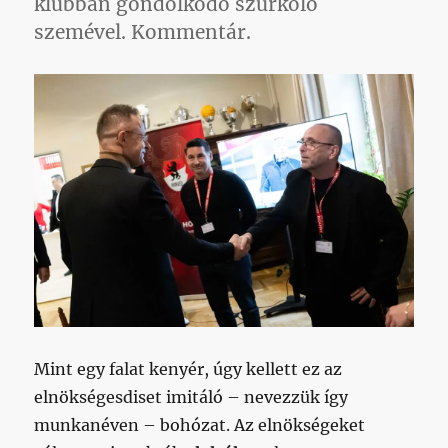
klubban gondolkodó szurkoló
szemével. Kommentár.
Mint egy falat kenyér, úgy kellett ez az
elnökségesdiset imitáló – nevezzük így
munkanéven – bohózat. Az elnökségeket