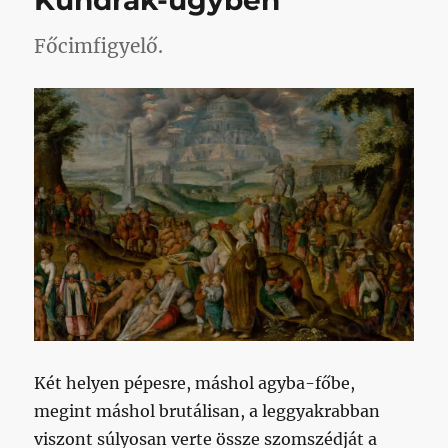
Kundrák-ügyben
Főcimfigyelő.
Két helyen pépesre, máshol agyba-főbe,
megint máshol brutálisan, a leggyakrabban
viszont súlyosan verte össze szomszédját a