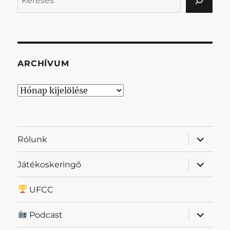
ARCHÍVUM
Archívum
almenü
Rólunk
szétnyit
almenü
Játékoskeringő
szétnyit
UFCC
almenü
Podcast
szétnyit