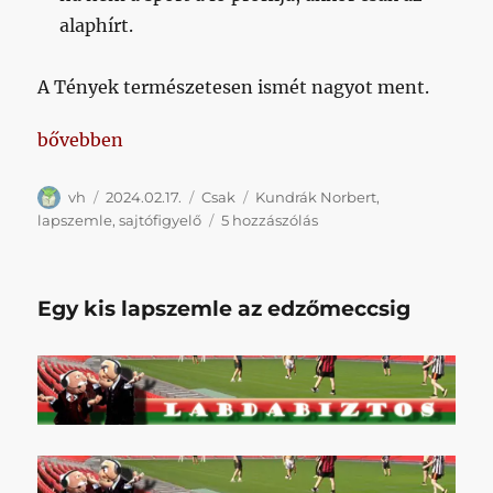
alaphírt.
A Tények természetesen ismét nagyot ment.
„Nesztek, itt vannak az online sajtó főcímei, amib
bővebben
Szerző
Közzétéve
Kategória
Címke
vh
2024.02.17.
Csak
Kundrák Norbert
,
Nesztek,
lapszemle
,
sajtófigyelő
5 hozzászólás
itt
vannak
az
Egy kis lapszemle az edzőmeccsig
online
sajtó
főcímei,
amiből
a
lakosságnak
tájékozódnia
kéne