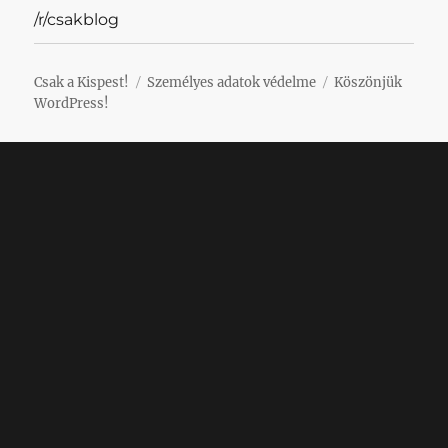
/r/csakblog
Csak a Kispest!
Személyes adatok védelme
Köszönjük
WordPress!