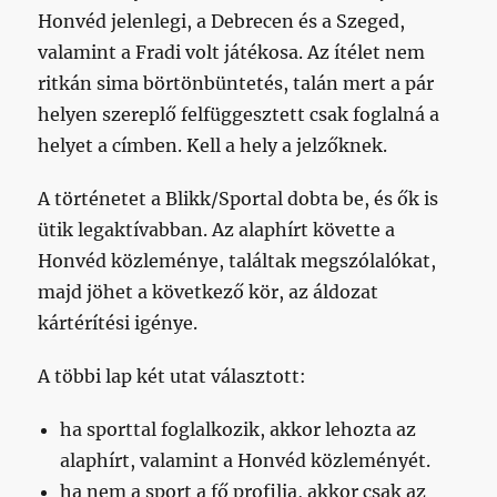
Honvéd jelenlegi, a Debrecen és a Szeged,
valamint a Fradi volt játékosa. Az ítélet nem
ritkán sima börtönbüntetés, talán mert a pár
helyen szereplő felfüggesztett csak foglalná a
helyet a címben. Kell a hely a jelzőknek.
A történetet a Blikk/Sportal dobta be, és ők is
ütik legaktívabban. Az alaphírt követte a
Honvéd közleménye, találtak megszólalókat,
majd jöhet a következő kör, az áldozat
kártérítési igénye.
A többi lap két utat választott:
ha sporttal foglalkozik, akkor lehozta az
alaphírt, valamint a Honvéd közleményét.
ha nem a sport a fő profilja, akkor csak az