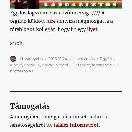
a
Kundrák-
Egy kis lapszemle az edzőmeccsig: //// A
ügyben
című
tegnap küldött
híre
annyira megmozgatta a
bejegyzéshez
társblogos kollegát, hogy írt egy
ilyet
.
Sírok.
Szerző
Közzétéve
Forma
Kategória
Címke
robwarzycha
2015.01.24.
Hivatkozás
Egyéb
ajánló
,
Cordella
,
Cordella-bébik
,
Del Piero
,
lapszemle
7
Egy
hozzászólás
kis
lapszemle
az
edzőmeccsig
című
Támogatás
bejegyzéshez
Amennyiben támogatnál minket, akkor a
lehetőségekről
itt találsz információt
.