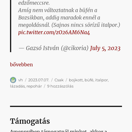
edzőmeccsre.
Amíg nem változtatnak a büfén a
Bozsikban, addig maradok ennél a
megoldásnál. (Sajnos nincs sörízű italpor.)
pic.twitter.com/zO26AM6Na4
— Gazsó István (@cikoria)
July 5, 2023
„Italpor és repohár”
bővebben
Szerző
Közzétéve
Kategória
Címke
vh
2023.07.07.
Csak
bojkott
,
büfé
,
italpor
,
Italpor
lázadás
,
repohár
9 hozzászólás
és
repohár
című
bejegyzéshez
Támogatás
Amennyiben támogatnál minket, akkor a