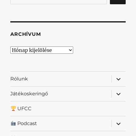
ARCHÍVUM
Archívum
almenü
Rólunk
szétnyit
almenü
Játékoskeringő
szétnyit
UFCC
almenü
Podcast
szétnyit