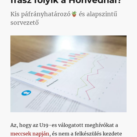
frász folyik a Honvédnál?
Kis páfrányhatározó
és alapszintű
sorvezető
Az, hogy az U19-es válogatott meghívókat a
meccsek napján
, és nem a felkészülés kezdete