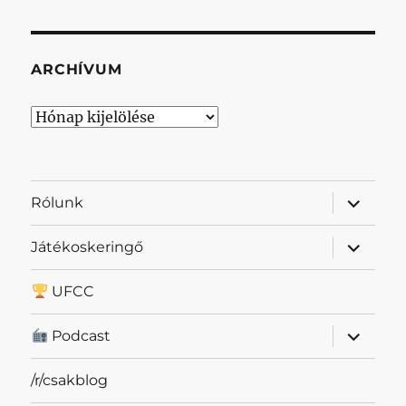
ARCHÍVUM
Archívum
almenü
Rólunk
szétnyit
almenü
Játékoskeringő
szétnyit
UFCC
almenü
Podcast
szétnyit
/r/csakblog