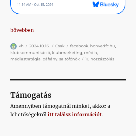
„Könyörgök, van itt egy médiaszakértő, aki elmagya
bővebben
Szerző
Közzétéve
Kategória
Címke
vh
2024.10.16.
Csak
facebook
,
honvedfc.hu
,
klubkommunikáció
,
klubmarketing
,
média
,
Könyörgök
médiastratégia
,
páfrány
,
sajtófőnök
10 hozzászólás
van
itt
egy
médiaszaké
aki
Támogatás
elmagyará
a
Amennyiben támogatnál minket, akkor a
közösségn
lehetőségekről
itt találsz információt
.
hogy
mi
a
frász