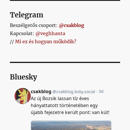
folyik
a
Telegram
Honvédnál
című
Beszélgetős csoport:
@csakblog
bejegyzés
Kapcsolat:
@veghhanta
//
Mi ez és hogyan működik?
Bluesky