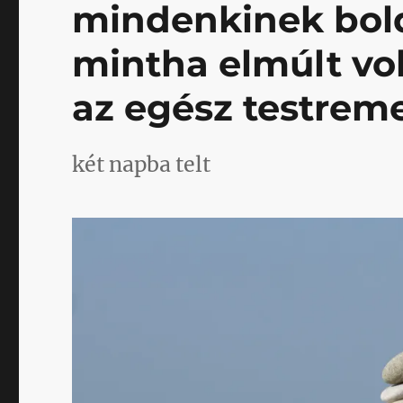
mindenkinek bol
mintha elmúlt vol
az egész testre
két napba telt