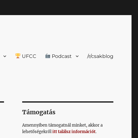
UFCC
Podcast
/r/csakblog
Támogatás
Amennyiben támogatnál minket, akkor a
lehetőségekről
itt találsz információt
.