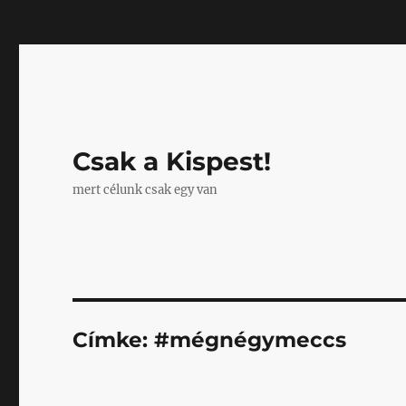
Mastodon
Csak a Kispest!
mert célunk csak egy van
Címke:
#mégnégymeccs