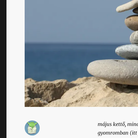
május kettő, mind
gyomromban (itt j