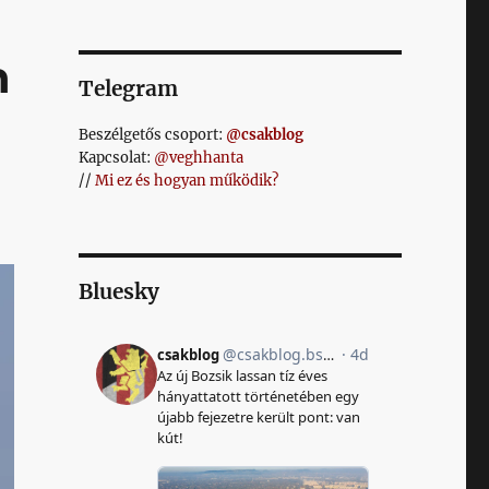
n
Telegram
Beszélgetős csoport:
@csakblog
Kapcsolat:
@veghhanta
//
Mi ez és hogyan működik?
Bluesky