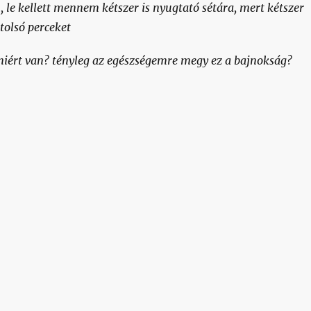
 le kellett mennem kétszer is nyugtató sétára, mert kétszer
tolsó perceket
miért van? tényleg az egészségemre megy ez a bajnokság?
ldogan jelentem, mintha elmúlt volna a kéz- és általá