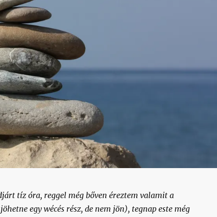
járt tíz óra, reggel még bőven éreztem valamit a
öhetne egy wécés rész, de nem jön), tegnap este még