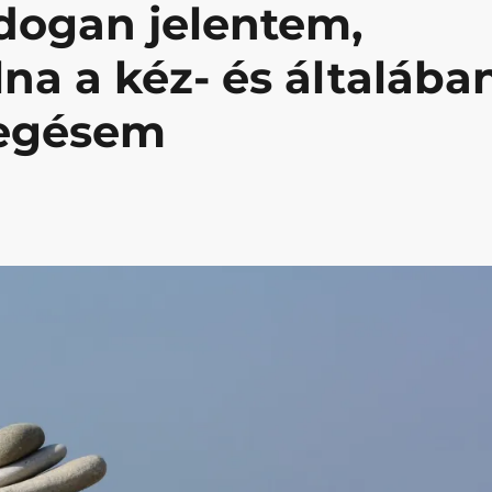
dogan jelentem,
na a kéz- és általába
megésem