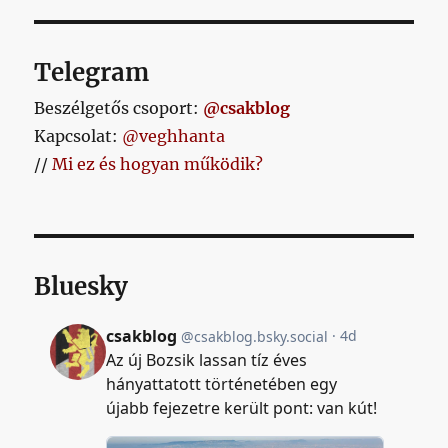
testremegésem
című
bejegyzéshez
Telegram
Beszélgetős csoport:
@csakblog
Kapcsolat:
@veghhanta
//
Mi ez és hogyan működik?
Bluesky