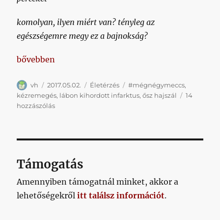
komolyan, ilyen miért van? tényleg az
egészségemre megy ez a bajnokság?
„mindenkinek boldogan jelentem, mintha elmúlt vo
bővebben
Szerző
Közzétéve
Kategória
Címke
vh
2017.05.02.
Életérzés
#mégnégymeccs
,
kézremegés
,
lábon kihordott infarktus
,
ősz hajszál
14
mindenkinek
hozzászólás
boldogan
jelentem,
mintha
elmúlt
volna
Támogatás
a
kéz-
Amennyiben támogatnál minket, akkor a
és
lehetőségekről
itt találsz információt
.
általában
az
egész