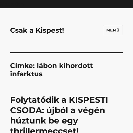
Mastodon
Csak a Kispest!
MENÜ
Címke:
lábon kihordott
infarktus
Folytatódik a KISPESTI
CSODA: újból a végén
húztunk be egy
thrillermeccset!