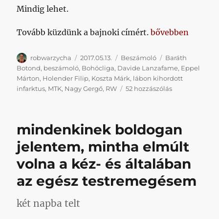
Mindig lehet.
„Folytatódik a KI
Tovább küzdünk a bajnoki címért.
bővebben
Szerző
Közzétéve
Kategória
Címke
robwarzycha
2017.05.13.
Beszámoló
Baráth
Botond
,
beszámoló
,
Bohócliga
,
Davide Lanzafame
,
Eppel
Márton
,
Holender Filip
,
Koszta Márk
,
lábon kihordott
Folytatódik
infarktus
,
MTK
,
Nagy Gergő
,
RW
52 hozzászólás
a
KISPESTI
CSODA:
mindenkinek boldogan
újból
a
jelentem, mintha elmúlt
végén
volna a kéz- és általában
húztunk
be
az egész testremegésem
egy
thrillermeccset
című
két napba telt
bejegyzéshez