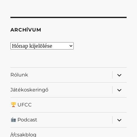
ARCHÍVUM
Archívum
almenü
Rólunk
szétnyit
almenü
Játékoskeringő
szétnyit
UFCC
almenü
Podcast
szétnyit
/r/csakblog