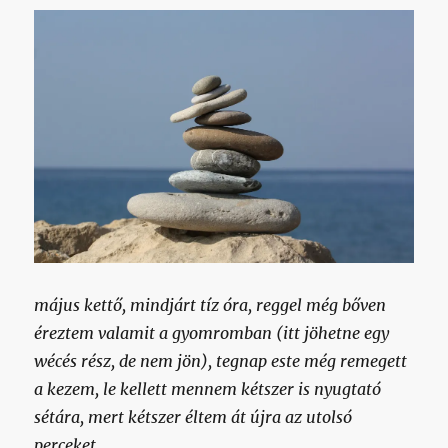
május kettő, mindjárt tíz óra, reggel még bőven
éreztem valamit a gyomromban (itt jöhetne egy
wécés rész, de nem jön), tegnap este még remegett
a kezem, le kellett mennem kétszer is nyugtató
sétára, mert kétszer éltem át újra az utolsó
perceket