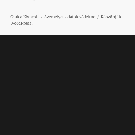
Csak a Kispest!
Személyes adatok védelme
Köszönjük
WordPress!