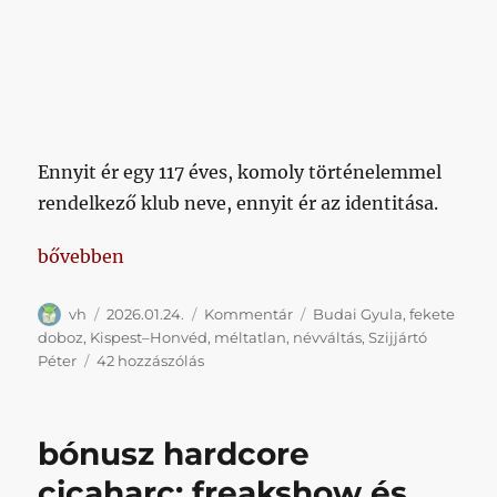
Ennyit ér egy 117 éves, komoly történelemmel
rendelkező klub neve, ennyit ér az identitása.
„Kispest–Honvéd, az árról pedig majd később meg
bővebben
Szerző
Közzétéve
Kategória
Címke
vh
2026.01.24.
Kommentár
Budai Gyula
,
fekete
doboz
,
Kispest–Honvéd
,
méltatlan
,
névváltás
,
Szijjártó
Kispest–
Péter
42 hozzászólás
Honvéd,
az
árról
bónusz hardcore
pedig
majd
cicaharc: freakshow és