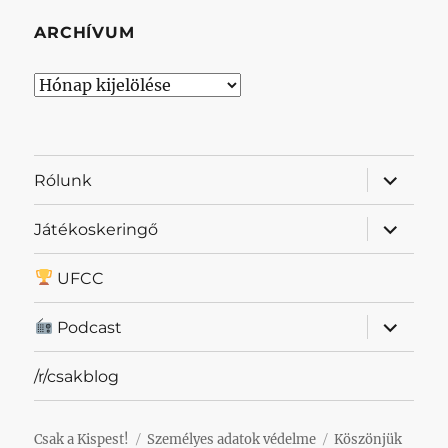
ARCHÍVUM
Archívum
almenü
Rólunk
szétnyit
almenü
Játékoskeringő
szétnyit
UFCC
almenü
Podcast
szétnyit
/r/csakblog
Csak a Kispest!
Személyes adatok védelme
Köszönjük