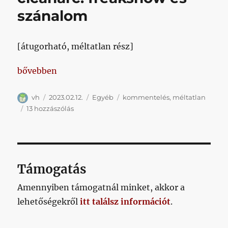
később
szánalom
megalkuszunk
című
bejegyzéshez
[átugorható, méltatlan rész]
„bónusz hardcore cicaharc: freakshow és szánalom
bővebben
Szerző
Közzétéve
Kategória
Címke
vh
2023.02.12.
Egyéb
kommentelés
,
méltatlan
bónusz
13 hozzászólás
hardcore
cicaharc:
freakshow
és
szánalom
Támogatás
című
bejegyzéshez
Amennyiben támogatnál minket, akkor a
lehetőségekről
itt találsz információt
.