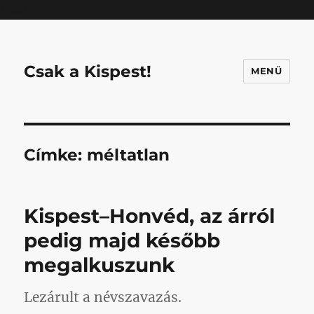
Mastodon
Csak a Kispest!
MENÜ
Címke:
méltatlan
Kispest–Honvéd, az árról
pedig majd később
megalkuszunk
Lezárult a névszavazás.