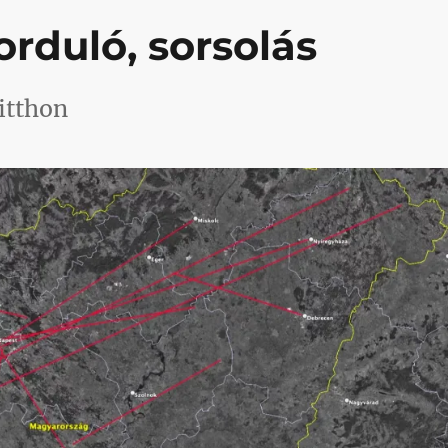
orduló, sorsolás
itthon