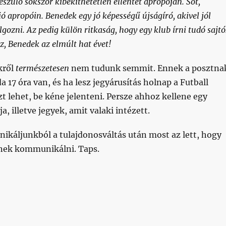
eszülő sokszor kibékíthetetlen ellentét apropóján. Sőt,
ió apropóin. Benedek egy jó képességű újságíró, akivel jól
lgozni. Az pedig külön ritkaság, hogy egy klub írni tudó sajtó
, Benedek az elmúlt hat évet!
kről
természetesen
nem tudunk semmit. Ennek a posztna
a 17 óra van, és ha lesz jegyárusítás holnap a Futball
t lehet, be kéne jelenteni. Persze ahhoz kellene egy
ja, illetve jegyek, amit valaki intézett.
káljunkból a tulajdonosváltás után most az lett, hogy
enek kommunikálni. Taps.
 nincs két napja anyag a honvedfc.hu-n”