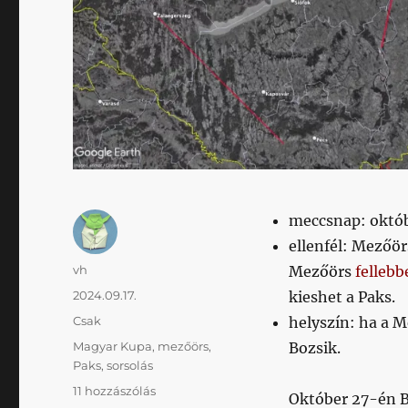
meccsnap: októb
ellenfél: Mezőör
Szerző
vh
Mezőörs
felleb
Közzétéve
2024.09.17.
kieshet a Paks.
Kategória
Csak
helyszín: ha a M
Címke
Magyar Kupa
,
mezőörs
,
Bozsik.
Paks
,
sorsolás
Magyar
11 hozzászólás
Október 27-én B