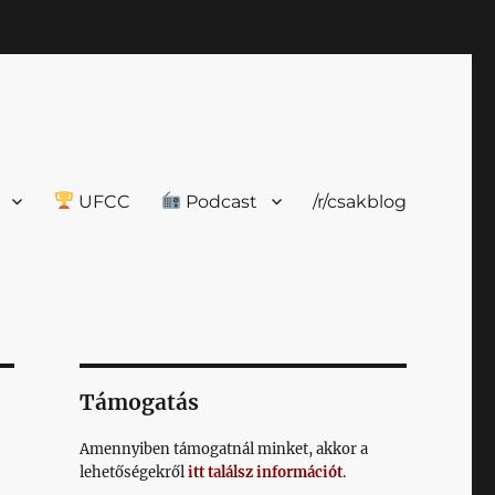
UFCC
Podcast
/r/csakblog
Támogatás
Amennyiben támogatnál minket, akkor a
lehetőségekről
itt találsz információt
.