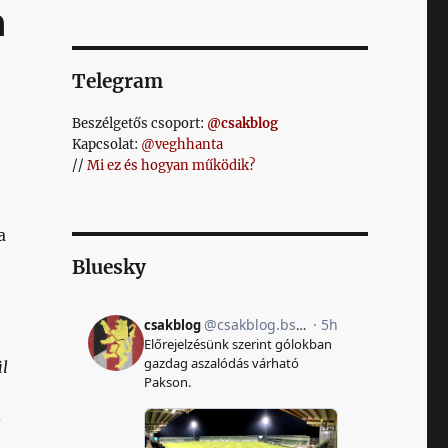
a
Telegram
Beszélgetős csoport:
@csakblog
Kapcsolat:
@veghhanta
//
Mi ez és hogyan működik?
a
Bluesky
l
s