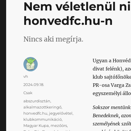
Nem véletlenül n
honvedfc.hu-n
Nincs aki megírja.
Ugyan a Honvéd 
divat felénk), a
Szerző
vh
klub sajtófőnöke
Közzétéve
2024.09.18.
PR-osa Varga Zs
Kategória
Csak
egyszemélyi áll
Címke
abszurdisztán
,
Sokszor mentünk 
alkalmazottkeringő
,
honvedfc.hu
,
jegyelővétel
,
Benedeknek, azon
klubkommunikáció
,
személyének szólt
Magyar Kupa
,
mezőörs
,