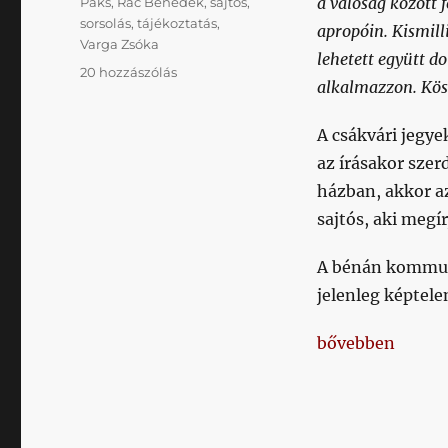
a valóság között f
Paks
,
Rác Benedek
,
sajtós
,
sorsolás
,
tájékoztatás
,
apropóin. Kismill
Varga Zsóka
lehetett együtt do
Nem
20 hozzászólás
alkalmazzon. Kösz
véletlenül
nincs
A csákvári jegye
két
napja
az írásakor szerd
anyag
házban, akkor az
a
sajtós, aki megír
honvedfc.hu-
n
című
A bénán kommuni
bejegyzéshez
jelenleg képtel
„Nem véletlenül
bővebben