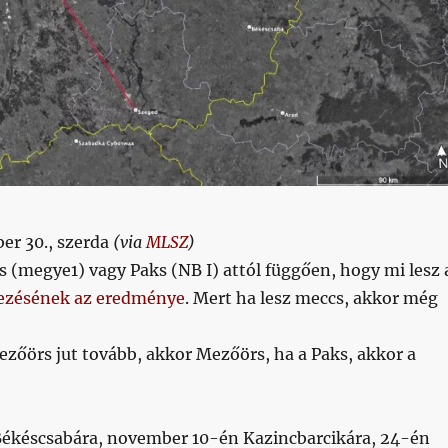
er 30., szerda
(via
MLSZ
)
s (megye1) vagy Paks (NB I) attól függően, hogy mi lesz 
bezésének az eredménye
. Mert ha lesz meccs, akkor még
ezőörs jut tovább, akkor Mezőörs, ha a Paks, akkor a
ékéscsabára, november 10-én Kazincbarcikára, 24-én