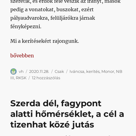
szeretik, és erdők felé veszik az irányt, mások
pedig a vonatokat, buszokat, ezért
pályaudvarokra, felüljárókra járnak
fényképezni.
Mi a kerítésekért rajongunk.
„Hétvégi túraajánlatunk: Iváncsa”
bővebben
Szerző
Közzétéve
Kategória
Címke
vh
2020.11.28.
Csak
Iváncsa
,
kerítés
,
Monor
,
NB
Hétvégi
III
,
RKSK
12 hozzászólás
túraajánlatunk:
Iváncsa
című
Szerda dél, fagypont
bejegyzéshez
alatti hőmérséklet, a cél a
tizenhat közé jutás