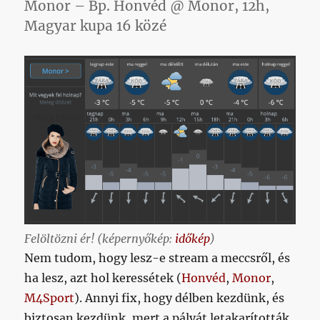
Monor – Bp. Honvéd @ Monor, 12h,
Magyar kupa 16 közé
Felöltözni ér! (képernyőkép:
időkép
)
Nem tudom, hogy lesz-e stream a meccsről, és
ha lesz, azt hol keressétek (
Honvéd
,
Monor
,
M4Sport
). Annyi fix, hogy délben kezdünk, és
biztosan kezdünk, mert a pályát letakarították,