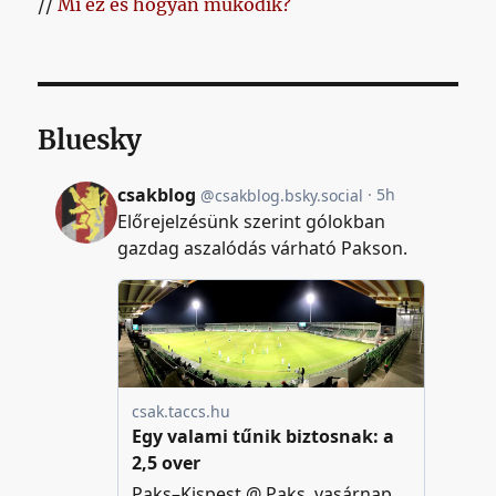
//
Mi ez és hogyan működik?
Bluesky