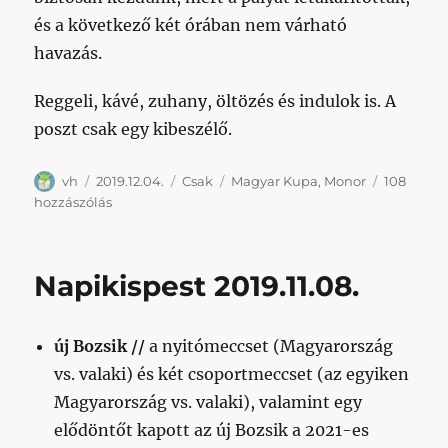
és a következő két órában nem várható
havazás.
Reggeli, kávé, zuhany, öltözés és indulok is. A
poszt csak egy kibeszélő.
Szerző
Közzétéve
Kategória
Címke
vh
2019.12.04.
Csak
Magyar Kupa
,
Monor
108
Szerda
hozzászólás
dél,
fagypont
alatti
Napikispest 2019.11.08.
hőmérséklet,
a
cél
új Bozsik //
a nyitómeccset (Magyarország
a
tizenhat
vs. valaki) és két csoportmeccset (az egyiken
közé
Magyarország vs. valaki), valamint egy
jutás
elődöntőt kapott az új Bozsik a 2021-es
című