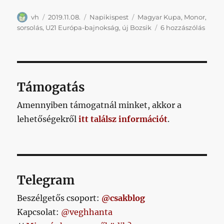
Szerző
Közzétéve
Kategória
Címke
vh
2019.11.08.
Napikispest
Magyar Kupa
,
Monor
,
Napik
sorsolás
,
U21 Európa-bajnokság
,
új Bozsik
6 hozzászólás
2019.1
című
bejeg
Támogatás
Amennyiben támogatnál minket, akkor a
lehetőségekről
itt találsz információt
.
Telegram
Beszélgetős csoport:
@csakblog
Kapcsolat:
@veghhanta