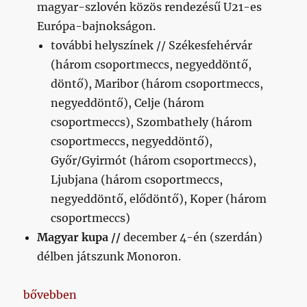
bejegyzéshez
magyar-szlovén közös rendezésű U21-es
Európa-bajnokságon.
további helyszínek // Székesfehérvár
(három csoportmeccs, negyeddöntő,
döntő), Maribor (három csoportmeccs,
negyeddöntő), Celje (három
csoportmeccs), Szombathely (három
csoportmeccs, negyeddöntő),
Győr/Gyirmót (három csoportmeccs),
Ljubjana (három csoportmeccs,
negyeddöntő, elődöntő), Koper (három
csoportmeccs)
Magyar kupa //
december 4-én (szerdán)
délben játszunk Monoron.
„Napikispest 2019.11.08.”
bővebben