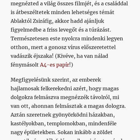
megnézted a világ összes filmjét, és a családdal
is átbeszéltetek minden lehetséges témát
Ablaktól Zsiráfig, akkor hadd ajánljuk
figyelmedbe a friss levegőt és a túrázást.
Természetesen este nyolcra mindenki legyen
otthon, mert a gonosz vírus előszeretettel
vadászik éjszaka! (Kivéve, ha van nálad
fénymásolt
A4-es papír
!)
Megfigyelésünk szerint, az emberek
hajlamosak felkerekedni azért, hogy magas
dolgokra felmászva megnézzék távolról, mi
van ott, ahonnan felmásztak a magas dologra.
Aztán szeretnek gyönyörködni házakban,
kastélyokban, templomokban, mindenféle
nagy épületekben. Sokan inkább a zöldet