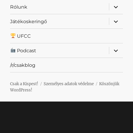
almenü
Rólunk
szétnyit
almenü
Játékoskeringő
szétnyit
UFCC
almenü
Podcast
szétnyit
/r/csakblog
Csak a Kispest!
Személyes adatok védelme
Köszönjük
WordPress!