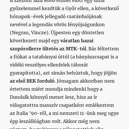
A szezont laza 8000 ember előtt egy sima
győzelemmel kezdtük a Győr ellen, a következő
hónapok-évek jellegadó csatárduójának
nevével a legendás vörös fényújságunkon
(Negrau, Vincze). Újpesten egy döntetlen
következett majd egy
váratlan hazai
szopórollerre ültetés az MTK-tól
. Bár féltettem
a fiúkat a tatabányai úttól (a bányászcsapat is a
vidéki veszélyes ellenfelek táborát
gyarapította), azt simán behúztuk, hogy jöjjön
az első BEK forduló
. Jómagam akkoriban nem
értettem miért mondja mindenki hogy a
Dundalk könnyű menet lesz, hisz az ír
válogatottra masszív csapatként emlékeztem
az Italia ’90-ről, a mi nemzeti 11-ünk meg ugye
épp leszállóágban volt. Akkor még nem