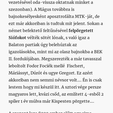
vezetésével oda-vissza oktatnak minket a
szezonban). A Mágus továbbra is
bajnokesélyesként aposztrofálta MTK-ját, de
ezt már akkoriban is tudtuk mit jelent. Sokan a
német befektető feltűnésével
felpörgetett
Siófokot
vélték sötét lónak, s való igaz a
Balaton partiak úgy belehúztak az
igazolásokba, mint mi az olasz bajnokba a BEK
II. fordulójában. Megszerezték a már tavasszal
leboltolt Fodor Fociék mellé Fischert,
Máriássyt, Dúrót és ugye Gregort. Ez azért
akkoriban nem semmi névsor volt…. Én is csak
lestem hogy mi készül itt. A sztori vége persze
magyaros lett, kvázi csőd, az említett 4-esből 2
spíler 1 év múlva már Kispesten pörgette….