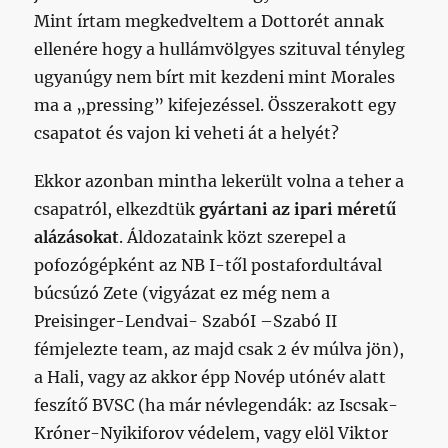
Mint írtam megkedveltem a Dottorét annak
ellenére hogy a hullámvölgyes szituval tényleg
ugyanúgy nem bírt mit kezdeni mint Morales
ma a „pressing” kifejezéssel. Összerakott egy
csapatot és vajon ki veheti át a helyét?
Ekkor azonban mintha lekerült volna a teher a
csapatról, elkezdtük
gyártani az ipari méretű
alázásokat
. Áldozataink közt szerepel a
pofozógépként az NB I-től postafordultával
búcsúzó Zete (vigyázat ez még nem a
Preisinger-Lendvai- SzabóI –Szabó II
fémjelezte team, az majd csak 2 év múlva jön),
a Hali, vagy az akkor épp Novép utónév alatt
feszítő BVSC (ha már névlegendák: az Iscsak-
Króner-Nyikiforov védelem, vagy elöl Viktor