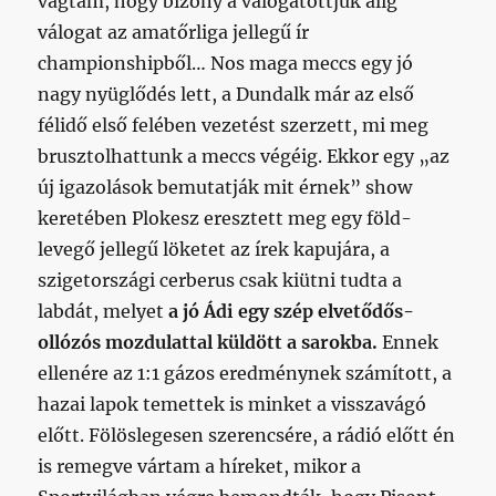
vágtam, hogy bizony a válogatottjuk alig
válogat az amatőrliga jellegű ír
championshipből… Nos maga meccs egy jó
nagy nyüglődés lett, a Dundalk már az első
félidő első felében vezetést szerzett, mi meg
brusztolhattunk a meccs végéig. Ekkor egy „az
új igazolások bemutatják mit érnek” show
keretében Plokesz eresztett meg egy föld-
levegő jellegű löketet az írek kapujára, a
szigetországi cerberus csak kiütni tudta a
labdát, melyet
a jó Ádi egy szép elvetődős-
ollózós mozdulattal küldött a sarokba.
Ennek
ellenére az 1:1 gázos eredménynek számított, a
hazai lapok temettek is minket a visszavágó
előtt. Fölöslegesen szerencsére, a rádió előtt én
is remegve vártam a híreket, mikor a