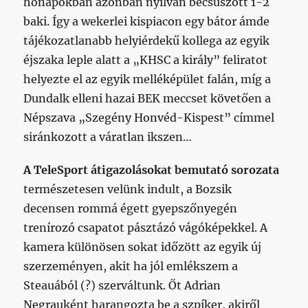
hónapokban azonban nyilván becsúszott 1-2
baki. Így a wekerlei kispiacon egy bátor ámde
tájékozatlanabb helyiérdekű kollega az egyik
éjszaka leple alatt a „KHSC a király” feliratot
helyezte el az egyik melléképület falán, míg a
Dundalk elleni hazai BEK meccset követően a
Népszava „Szegény Honvéd-Kispest” címmel
siránkozott a váratlan ikszen…
A TeleSport átigazolásokat bemutató sorozata
természetesen velünk indult, a Bozsik
decensen rommá égett gyepszőnyegén
trenírozó csapatot pásztázó vágóképekkel. A
kamera különösen sokat időzött az egyik új
szerzeményen, akit ha jól emlékszem a
Steauából (?) szerváltunk. Őt Adrian
Negrauként harangozta be a szpíker, akiről