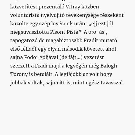
közvetítést prezentáló Vitray közben
voluntarista nyelvújító tevékenysége részeként
közölte egy szép lövésünk után: „ejj ezt jól
megsuvasztotta Pisont Pista”. A 0:0-ás ,
tapogatozó de magabiztosabb Fradit mutató
első félidőt egy olyan második követett ahol
sajna Fodor góljával (de fájt…) vezetést
szerzett a Fradi majd a legvégén még Balogh
Torony is betalált. A legfájóbb az volt hogy
jobbak voltak, sajna itt is, mint egész tavasszal.