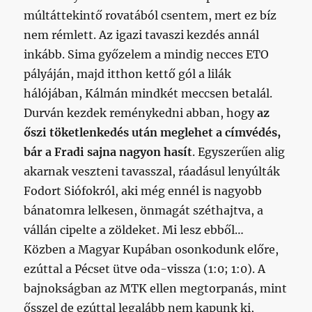
múltáttekintő rovatából csentem, mert ez bíz
nem rémlett. Az igazi tavaszi kezdés annál
inkább. Sima győzelem a mindig necces ETO
pályáján, majd itthon kettő gól a lilák
hálójában, Kálmán mindkét meccsen betalál.
Durván kezdek reménykedni abban, hogy
az
őszi töketlenkedés után meglehet a címvédés,
bár a Fradi sajna nagyon hasít
. Egyszerűen alig
akarnak veszteni tavasszal, ráadásul lenyúlták
Fodort Siófokról, aki még ennél is nagyobb
bánatomra lelkesen, önmagát széthajtva, a
vállán cipelte a zöldeket. Mi lesz ebből…
Közben a Magyar Kupában osonkodunk előre,
ezúttal a Pécset ütve oda-vissza (1:0; 1:0). A
bajnokságban az MTK ellen megtorpanás, mint
ősszel de ezúttal legalább nem kapunk ki,