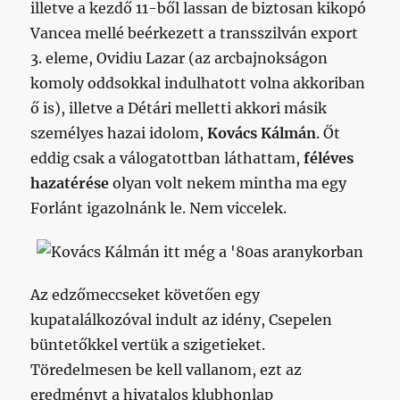
illetve a kezdő 11-ből lassan de biztosan kikopó
Vancea mellé beérkezett a transszilván export
3. eleme, Ovidiu Lazar (az arcbajnokságon
komoly oddsokkal indulhatott volna akkoriban
ő is), illetve a Détári melletti akkori másik
személyes hazai idolom,
Kovács Kálmán
. Őt
eddig csak a válogatottban láthattam,
féléves
hazatérése
olyan volt nekem mintha ma egy
Forlánt igazolnánk le. Nem viccelek.
Az edzőmeccseket követően egy
kupatalálkozóval indult az idény, Csepelen
büntetőkkel vertük a szigetieket.
Töredelmesen be kell vallanom, ezt az
eredményt a hivatalos klubhonlap