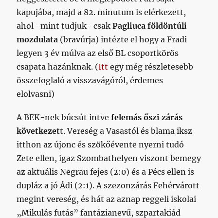
kapujába, majd a 82. minutum is elérkezett,
ahol -mint tudjuk- csak
Pagliuca földöntúli
mozdulata
(bravúrja) intézte el hogy a Fradi
legyen 3 év múlva az első BL csoportkörös
csapata hazánknak. (
Itt
egy még részletesebb
összefoglaló a visszavágóról, érdemes
elolvasni)
A BEK-nek búcsút intve
felemás őszi zárás
következet
t. Vereség a Vasastól és blama iksz
itthon az újonc és szökőévente nyerni tudó
Zete ellen, igaz Szombathelyen viszont bemegy
az aktuális Negrau fejes (2:0) és a Pécs ellen is
dupláz a jó Ádi (2:1). A szezonzárás Fehérvárott
megint vereség, és hát az aznap reggeli iskolai
„Mikulás futás” fantázianevű, szpartakiád