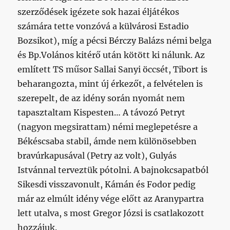
szerződések igézete sok hazai éljátékos
számára tette vonzóvá a külvárosi Estadio
Bozsikot), míg a pécsi Bérczy Balázs némi belga
és Bp.Volános kitérő után kötött ki nálunk. Az
említett TS műsor Sallai Sanyi öccsét, Tibort is
beharangozta, mint új érkezőt, a felvételen is
szerepelt, de az idény során nyomát nem
tapasztaltam Kispesten… A távozó Petryt
(nagyon megsirattam) némi meglepetésre a
Békéscsaba stabil, ámde nem különösebben
bravúrkapusával (Petry az volt), Gulyás
Istvánnal terveztük pótolni. A bajnokcsapatból
Sikesdi visszavonult, Kámán és Fodor pedig
már az elmúlt idény vége előtt az Aranypartra
lett utalva, s most Gregor Józsi is csatlakozott
hozzájuk.