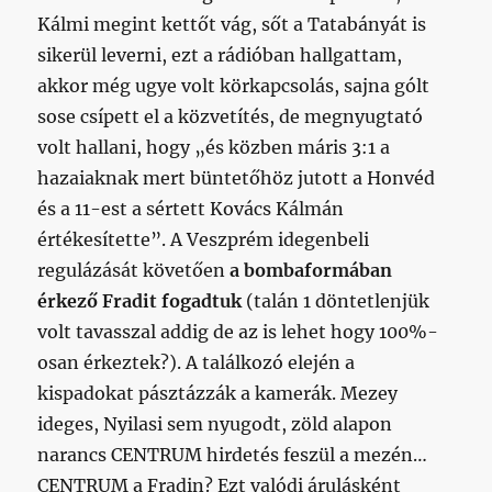
Kálmi megint kettőt vág, sőt a Tatabányát is
sikerül leverni, ezt a rádióban hallgattam,
akkor még ugye volt körkapcsolás, sajna gólt
sose csípett el a közvetítés, de megnyugtató
volt hallani, hogy „és közben máris 3:1 a
hazaiaknak mert büntetőhöz jutott a Honvéd
és a 11-est a sértett Kovács Kálmán
értékesítette”. A Veszprém idegenbeli
regulázását követően
a bombaformában
érkező Fradit fogadtuk
(talán 1 döntetlenjük
volt tavasszal addig de az is lehet hogy 100%-
osan érkeztek?). A találkozó elején a
kispadokat pásztázzák a kamerák. Mezey
ideges, Nyilasi sem nyugodt, zöld alapon
narancs CENTRUM hirdetés feszül a mezén…
CENTRUM a Fradin? Ezt valódi árulásként