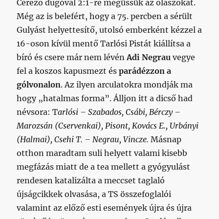
Cerezo dugóval 2:1-re megüssük az olaszokat.
Még az is belefért, hogy a 75. percben a sérült
Gulyást helyettesítő, utolsó emberként kézzel a
16-oson kívül mentő Tarlósi Pistát kiállítsa a
bíró és csere már nem lévén
Adi Negrau
vegye
fel a koszos kapusmezt és
parádézzon a
gólvonalon
. Az ilyen arculatokra mondják ma
hogy „hatalmas forma”. Álljon itt a dicső had
névsora: T
arlósi – Szabados, Csábi, Bérczy –
Marozsán (Cservenkai), Pisont, Kovács E., Urbányi
(Halmai), Csehi T. – Negrau, Vincze.
Másnap
otthon maradtam suli helyett valami kisebb
megfázás miatt de a tea mellett a gyógyulást
rendesen katalizálta a meccset taglaló
újságcikkek olvasása, a TS összefoglalói
valamint az előző esti események újra és újra