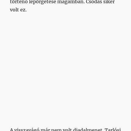
történő lepörgetése magamban. Csodás siker
volt ez.
A visszavágó már nem volt diadalmenet. Tarlósi