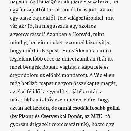
nagyon. Az Itália’90 analógiára visszatérve, ha
egy ír csapattól tartottam és be is jött, akkor
egy olasz bajnoktól, tele világsztárokkal, mit
várjak? Jó, ha megússzuk egy szoftos
agyonveréssel? Azonban a Honvéd, mint
mindig, ha leírom őket, azonnal bizonyítja,
hogy miért is Kispest-Honvédosnak lenni a
legfelemelőbb cucc az univerzumban (bár itt
most beugrik Rouani vágtája a kapu felé és
átgondolom az előbbi mondatot). A Vác ellen
még betliző csapat nagyon összekapta magát,
az első félidő kiegyenlített játéka után a
másodikban is hősiesen menve előre, hogy
aztán
két kretén, de annál csodálatosabb góllal
(by Pisont és Cservenkai Donát, az MTK-tól
gyorsan átigazolt cserecsatárunk), közte egy