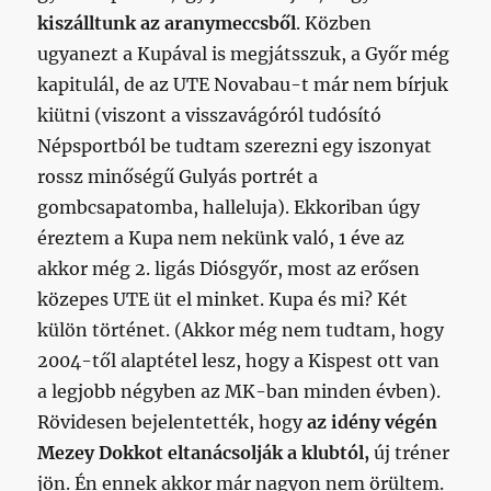
kiszálltunk az aranymeccsből
. Közben
ugyanezt a Kupával is megjátsszuk, a Győr még
kapitulál, de az UTE Novabau-t már nem bírjuk
kiütni (viszont a visszavágóról tudósító
Népsportból be tudtam szerezni egy iszonyat
rossz minőségű Gulyás portrét a
gombcsapatomba, halleluja). Ekkoriban úgy
éreztem a Kupa nem nekünk való, 1 éve az
akkor még 2. ligás Diósgyőr, most az erősen
közepes UTE üt el minket. Kupa és mi? Két
külön történet. (Akkor még nem tudtam, hogy
2004-től alaptétel lesz, hogy a Kispest ott van
a legjobb négyben az MK-ban minden évben).
Rövidesen bejelentették, hogy
az idény végén
Mezey Dokkot eltanácsolják a klubtól,
új tréner
jön. Én ennek akkor már nagyon nem örültem.