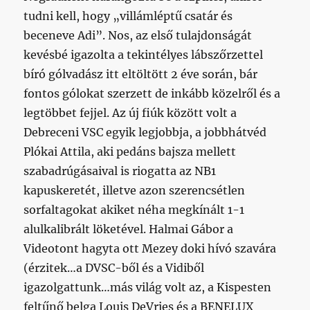
tudni kell, hogy „villámléptű csatár és
beceneve Adi”. Nos, az első tulajdonságát
kevésbé igazolta a tekintélyes lábszőrzettel
bíró gólvadász itt eltöltött 2 éve során, bár
fontos gólokat szerzett de inkább közelről és a
legtöbbet fejjel. Az új fiúk között volt a
Debreceni VSC egyik legjobbja, a jobbhátvéd
Plókai Attila, aki pedáns bajsza mellett
szabadrúgásaival is riogatta az NB1
kapuskeretét, illetve azon szerencsétlen
sorfaltagokat akiket néha megkínált 1-1
alulkalibrált löketével. Halmai Gábor a
Videotont hagyta ott Mezey doki hívó szavára
(érzitek…a DVSC-ből és a Vidiből
igazolgattunk…más világ volt az, a Kispesten
feltűnő belga Louis DeVries és a BENELUX