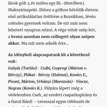
látok gólt 4 év múlva egy BL-döntőben).
Maksziriszpekt. Ehhez a gólhoz kötődik életem
első artikulálatlan üvöltése a Bozsikban, lévén
csöndes gyermek voltam. De ezt már nem
lehetett nyugton nézni. A vége tehát szép lett,
a
bronz azonban nem csillogott olyan szépen
akkor
. Ma mit nem adnék érte…
Az idénybeli alapcsapatunk kb a következő
volt:
Gulyás (Tarlósi)- Csábi, Csepregi (Márton v.
Bérczy), Plókai- Bérczy (Halmai), Kovács E.,
Pisont, Márton, Urbányi (Marozsán)- Vincze,
Negrau (Kovács K.).
Pályára lépett még a
védelemben Cseh, az eredeti csapatkapitány és
a fiatal Bánfi – tavasszal egyre többször de