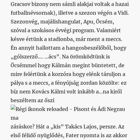
Gracsov bizony nem sámli alakjai voltak a hazai
futballnévsornak), illetve a szezon végén a Vidi.
Szezonvég, majálishangulat, Apu, Öcsém,
szóval a szokásos évvégi program. Valamiért
késve értünk a stadionba, már ment a meccs.
Én annyit hallottam a hangosbeszélőből, hogy
„gólszerző…. …ács”. Na örömködtünk is
Öcsémmel hogy Kálmán megint büntetett, de
mire felértünk a korzóra hogy elénk táruljon a
pálya s a meccs, a fényújság zordan közölte: ez
bíz nem Kovács Kálmi volt inkább a…na kiről
beszéltem az őszi
záráskor? Hát a „kis” Takács Lajos, persze. Az
első félidő nyüglődés, Fater nyomta is az akkor