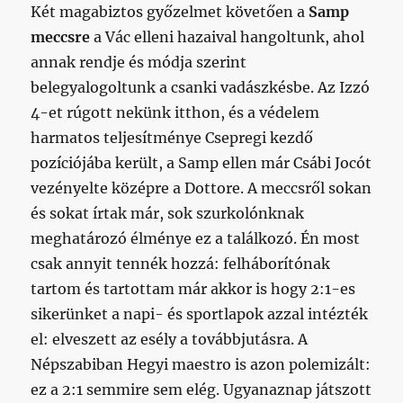
Két magabiztos győzelmet követően a
Samp
meccsre
a Vác elleni hazaival hangoltunk, ahol
annak rendje és módja szerint
belegyalogoltunk a csanki vadászkésbe. Az Izzó
4-et rúgott nekünk itthon, és a védelem
harmatos teljesítménye Csepregi kezdő
pozíciójába került, a Samp ellen már Csábi Jocót
vezényelte középre a Dottore. A meccsről sokan
és sokat írtak már, sok szurkolónknak
meghatározó élménye ez a találkozó. Én most
csak annyit tennék hozzá: felháborítónak
tartom és tartottam már akkor is hogy 2:1-es
sikerünket a napi- és sportlapok azzal intézték
el: elveszett az esély a továbbjutásra. A
Népszabiban Hegyi maestro is azon polemizált:
ez a 2:1 semmire sem elég. Ugyanaznap játszott