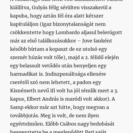
kiállítva, Gulyás félig sérülten visszakerül a
kapuba, hogy aztán fél óra alatt kétszer
kapituláljon (igaz bizonytalanságát nem
csökkentette hogy Lombardo aljasul belerúgott
már az első találkozásukkor – Juve fanként
később bírtam a kopaszt de ez utolsó egy
szemét húzás volt tőle), majd a 2. félidő elején
egy belassult vetődés után benyeljen egy
harmadikat is. Indiszponáltsága ellenére
cseréről szó nem lehetett, a padon egy
Kisnémeth nevű ifi volt ha jól rémlik mert a 3.
kapus, Elbert András is maródi volt akkor). A
Samp ekkor már azt hitte, hogy megvan a
továbbjutás. Meg is volt, de nem ilyen
egyértelműen. Előbb Csábos nagy bedobását
heggesztette be a meglepődött Pari saját