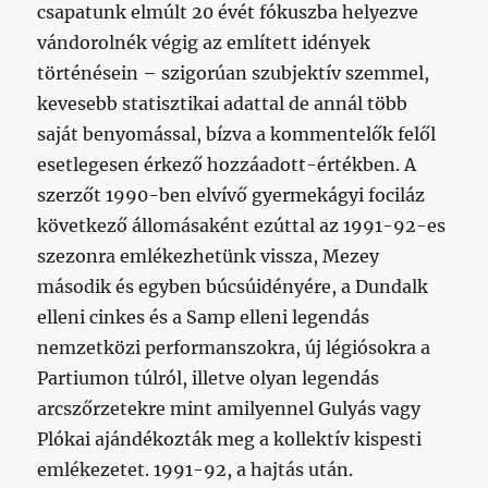
csapatunk elmúlt 20 évét fókuszba helyezve
vándorolnék végig az említett idények
történésein – szigorúan szubjektív szemmel,
kevesebb statisztikai adattal de annál több
saját benyomással, bízva a kommentelők felől
esetlegesen érkező hozzáadott-értékben. A
szerzőt 1990-ben elvívő gyermekágyi fociláz
következő állomásaként ezúttal az 1991-92-es
szezonra emlékezhetünk vissza, Mezey
második és egyben búcsúidényére, a Dundalk
elleni cinkes és a Samp elleni legendás
nemzetközi performanszokra, új légiósokra a
Partiumon túlról, illetve olyan legendás
arcszőrzetekre mint amilyennel Gulyás vagy
Plókai ajándékozták meg a kollektív kispesti
emlékezetet. 1991-92, a hajtás után.