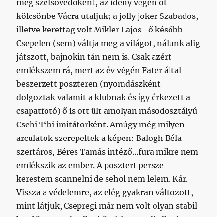
még szélsővédőként, az idény végén őt
kölcsönbe Vácra utaljuk; a jolly joker Szabados,
illetve kerettag volt Mikler Lajos- ő később
Csepelen (sem) váltja meg a világot, nálunk alig
játszott, bajnokin tán nem is. Csak azért
emlékszem rá, mert az év végén Fater által
beszerzett poszteren (nyomdászként
dolgoztak valamit a klubnak és így érkezett a
csapatfotó) ő is ott ült amolyan másodosztályú
Csehi Tibi imitátorként. Amúgy még milyen
arculatok szerepeltek a képen: Balogh Béla
szertáros, Béres Tamás intéző…fura mikre nem
emlékszik az ember. A posztert persze
kerestem scannelni de sehol nem lelem. Kár.
Vissza a védelemre, az elég gyakran változott,
mint látjuk, Csepregi már nem volt olyan stabil