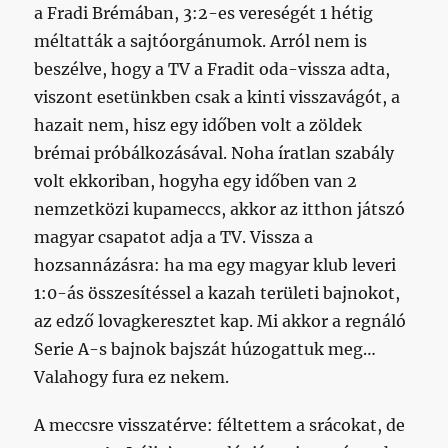
a Fradi Brémában, 3:2-es vereségét 1 hétig
méltatták a sajtóorgánumok. Arról nem is
beszélve, hogy a TV a Fradit oda-vissza adta,
viszont esetünkben csak a kinti visszavágót, a
hazait nem, hisz egy időben volt a zöldek
brémai próbálkozásával. Noha íratlan szabály
volt ekkoriban, hogyha egy időben van 2
nemzetközi kupameccs, akkor az itthon játszó
magyar csapatot adja a TV. Vissza a
hozsannázásra: ha ma egy magyar klub leveri
1:0-ás összesítéssel a kazah területi bajnokot,
az edző lovagkeresztet kap. Mi akkor a regnáló
Serie A-s bajnok bajszát húzogattuk meg…
Valahogy fura ez nekem.
A meccsre visszatérve: féltettem a srácokat, de