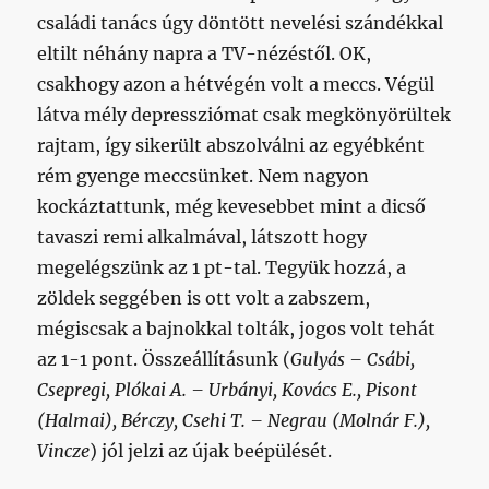
családi tanács úgy döntött nevelési szándékkal
eltilt néhány napra a TV-nézéstől. OK,
csakhogy azon a hétvégén volt a meccs. Végül
látva mély depressziómat csak megkönyörültek
rajtam, így sikerült abszolválni az egyébként
rém gyenge meccsünket. Nem nagyon
kockáztattunk, még kevesebbet mint a dicső
tavaszi remi alkalmával, látszott hogy
megelégszünk az 1 pt-tal. Tegyük hozzá, a
zöldek seggében is ott volt a zabszem,
mégiscsak a bajnokkal tolták, jogos volt tehát
az 1-1 pont. Összeállításunk (
Gulyás – Csábi,
Csepregi, Plókai A. – Urbányi, Kovács E., Pisont
(Halmai), Bérczy, Csehi T. – Negrau (Molnár F.),
Vincze
) jól jelzi az újak beépülését.