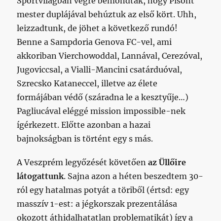
Sportvilágban végre bemondták, hogy Pisont
mester duplájával behúztuk az első kört. Uhh,
leizzadtunk, de jöhet a következő rundó!
Benne a Sampdoria Genova FC-vel, ami
akkoriban Vierchowoddal, Lannával, Cerezóval,
Jugoviccsal, a Vialli-Mancini csatárduóval,
Szrecsko Kataneccel, illetve az élete
formájában védő (száradna le a kesztyűje…)
Pagliucával eléggé mission impossible-nek
ígérkezett. Előtte azonban a hazai
bajnokságban is történt egy s más.
A Veszprém legyőzését követően
az Üllőire
látogattunk
. Sajna azon a héten beszedtem 30-
ról egy hatalmas potyát a töriből (értsd: egy
masszív 1-est: a jégkorszak prezentálása
okozott áthidalhatatlan problematikát) így a