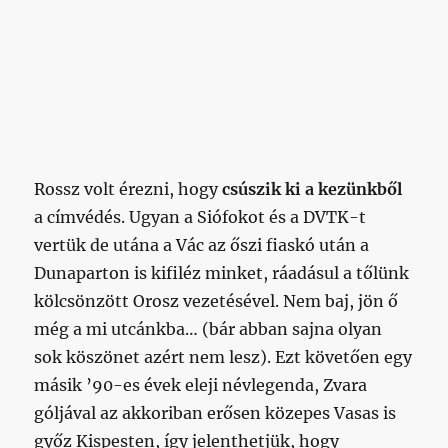
Rossz volt érezni, hogy
csúszik ki a kezünkből
a címvédés. Ugyan a Siófokot és a DVTK-t
vertük de utána a Vác az őszi fiaskó után a
Dunaparton is kifiléz minket, ráadásul a tőlünk
kölcsönzött Orosz vezetésével. Nem baj, jön ő
még a mi utcánkba… (bár abban sajna olyan
sok köszönet azért nem lesz). Ezt követően egy
másik ’90-es évek eleji névlegenda, Zvara
góljával az akkoriban erősen közepes Vasas is
győz Kispesten, így jelenthetjük, hogy