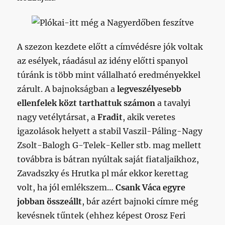
A szezon kezdete előtt a címvédésre jók voltak
az esélyek, ráadásul az idény előtti spanyol
túránk is több mint vállalható eredményekkel
zárult. A bajnokságban a
legveszélyesebb
ellenfelek közt tarthattuk számon
a tavalyi
nagy vetélytársat, a
Fradit
, akik veretes
igazolások helyett a stabil Vaszil-Páling-Nagy
Zsolt-Balogh G-Telek-Keller stb. mag mellett
továbbra is bátran nyúltak saját fiataljaikhoz,
Zavadszky és Hrutka pl már ekkor kerettag
volt, ha jól emlékszem…
Csank Váca egyre
jobban összeállt
, bár azért bajnoki címre még
kevésnek tűntek (ehhez képest Orosz Feri