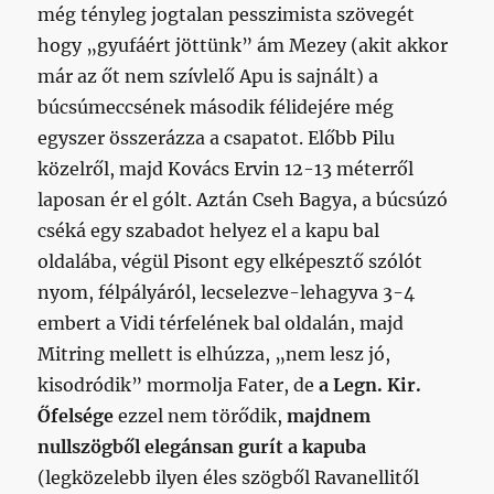
még tényleg jogtalan pesszimista szövegét
hogy „gyufáért jöttünk” ám Mezey (akit akkor
már az őt nem szívlelő Apu is sajnált) a
búcsúmeccsének második félidejére még
egyszer összerázza a csapatot. Előbb Pilu
közelről, majd Kovács Ervin 12-13 méterről
laposan ér el gólt. Aztán Cseh Bagya, a búcsúzó
cséká egy szabadot helyez el a kapu bal
oldalába, végül Pisont egy elképesztő szólót
nyom, félpályáról, lecselezve-lehagyva 3-4
embert a Vidi térfelének bal oldalán, majd
Mitring mellett is elhúzza, „nem lesz jó,
kisodródik” mormolja Fater, de
a Legn. Kir.
Őfelsége
ezzel nem törődik,
majdnem
nullszögből elegánsan gurít a kapuba
(legközelebb ilyen éles szögből Ravanellitől