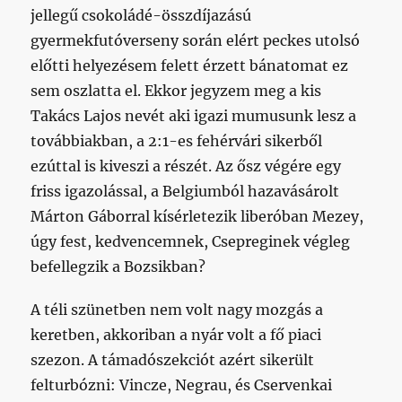
jellegű csokoládé-összdíjazású
gyermekfutóverseny során elért peckes utolsó
előtti helyezésem felett érzett bánatomat ez
sem oszlatta el. Ekkor jegyzem meg a kis
Takács Lajos nevét aki igazi mumusunk lesz a
továbbiakban, a 2:1-es fehérvári sikerből
ezúttal is kiveszi a részét. Az ősz végére egy
friss igazolással, a Belgiumból hazavásárolt
Márton Gáborral kísérletezik liberóban Mezey,
úgy fest, kedvencemnek, Csepreginek végleg
befellegzik a Bozsikban?
A téli szünetben nem volt nagy mozgás a
keretben, akkoriban a nyár volt a fő piaci
szezon. A támadószekciót azért sikerült
felturbózni: Vincze, Negrau, és Cservenkai