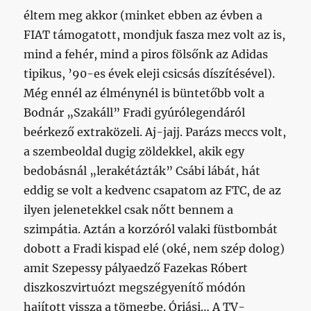
éltem meg akkor (minket ebben az évben a
FIAT támogatott, mondjuk fasza mez volt az is,
mind a fehér, mind a piros fölsőnk az Adidas
tipikus, ’90-es évek eleji csicsás díszítésével).
Még ennél az élménynél is büntetőbb volt a
Bodnár „Szakáll” Fradi gyúrólegendáról
beérkező extraközeli. Aj-jajj. Parázs meccs volt,
a szembeoldal dugig zöldekkel, akik egy
bedobásnál „lerakétázták” Csábi lábát, hát
eddig se volt a kedvenc csapatom az FTC, de az
ilyen jelenetekkel csak nőtt bennem a
szimpátia. Aztán a korzóról valaki füstbombát
dobott a Fradi kispad elé (oké, nem szép dolog)
amit Szepessy pályaedző Fazekas Róbert
diszkoszvirtuózt megszégyenítő módón
hajított vissza a tömegbe. Óriási… A TV-