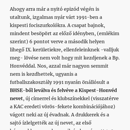
Ahogy arra már a nyitó epizód végén is
utaltunk, izgalmas nyár várt 1991-ben a
kispesti fociszurkolókra. A csapat bajnok,
mindent besöpört az előző idényben, (emlékim
szerint) 6 pontot verve a második helyen
lihegő IX. kerületiekre, ellenfeleinknek -valljuk
meg- lövése nem volt hogy mit kezdjenek a Bp.
Honvéddal. Nos, azzal már nagyon semmit
nem is kezdhettek, ugyanis a
futballszakosztály 1991 nyarán önállósult a
BHSE-ből leválva és felvéve a Kispest-Honvéd
nevet
, új címerrel és klubszínekkel (visszatérve
a KAC eredeti vörös-fekete kombinációjához)
vágott neki az új évadnak. A drukkerek és a
sajtó ízlelgették az új nevet, az első