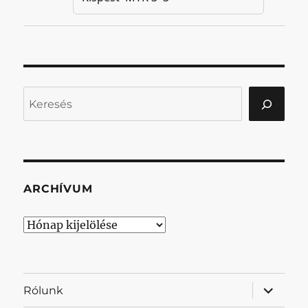
Keresés
ARCHÍVUM
Archívum
almenü
Rólunk
szétnyit