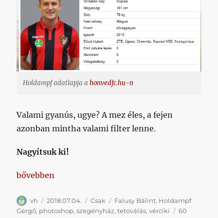
Holdampf adatlapja a
honvedfc.hu-n
Valami gyanús, ugye? A mez éles, a fejen
azonban mintha valami filter lenne.
Nagyítsuk ki!
„Az utóbbi években azt hittem elmentünk a falig, 
bővebben
Szerző
Közzétéve
Kategória
Címke
vh
2018.07.04.
Csak
Falusy Bálint
,
Holdampf
Gergő
,
photoshop
,
szegényház
,
tetoválás
,
vérciki
60