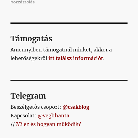
Az
hozzászólás
utóbbi
években
azt
hittem
elmentünk
Támogatás
a
falig,
Amennyiben támogatnál minket, akkor a
azonban
lehetőségekről
itt találsz információt
.
ezt
a
szegényházat
egyszerűen
már
nem
Telegram
hiszem
el!
Beszélgetős csoport:
@csakblog
című
Kapcsolat:
@veghhanta
bejegyzéshez
//
Mi ez és hogyan működik?