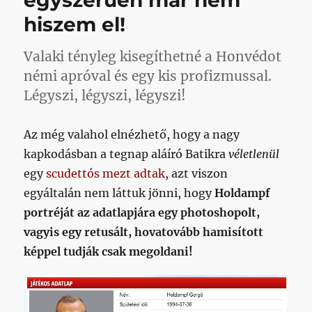
egyszerűen már nem
hiszem el!
Valaki tényleg kisegíthetné a Honvédot
némi apróval és egy kis profizmussal.
Légyszi, légyszi, légyszi!
Az még valahol elnézhető, hogy a nagy
kapkodásban a tegnap aláíró Batikra
véletlenül
egy
scudettós mezt adtak
, azt viszon
egyáltalán nem láttuk jönni, hogy
Holdampf
portréját az adatlapjára egy photoshopolt,
vagyis egy retusált, hovatovább hamisított
képpel tudják csak megoldani!