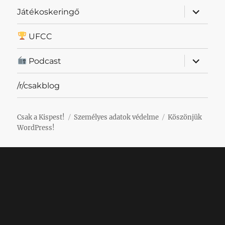
almenü
Játékoskeringő
szétnyit
UFCC
almenü
Podcast
szétnyit
/r/csakblog
Csak a Kispest!
Személyes adatok védelme
Köszönjük
WordPress!