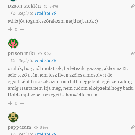
Dzson Meklén
8 éve
Reply to
Fradista 86
Mi is jót fogunk szórakozni majd rajtatok :)
0
prison miki
8 éve
Reply to
Fradista 86
örülök, hogy jól mulattok, ha létezik igazság, akkor az EL
selejtező után nem lesz ilyen széles a mosoly :) de
egyébként ti is csak azért mert itt megjelent. egészen addig,
amíg Hanta nem írja meg, nem tudom elképzelni hogy bárki
Holdampf képét nézegeti a honvédfc.hu-n.
0
papparam
8 éve
Reply to
Fradista 86