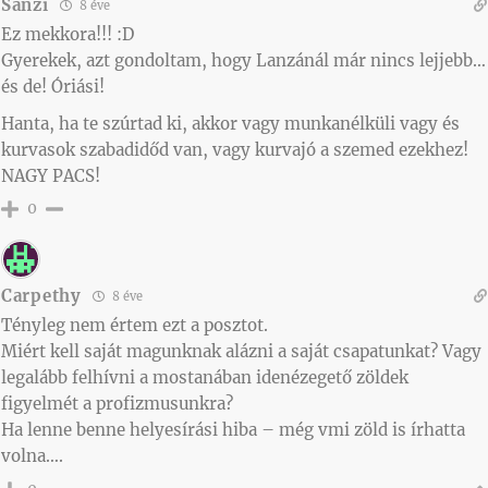
Sanzi
8 éve
Ez mekkora!!! :D
Gyerekek, azt gondoltam, hogy Lanzánál már nincs lejjebb…
és de! Óriási!
Hanta, ha te szúrtad ki, akkor vagy munkanélküli vagy és
kurvasok szabadidőd van, vagy kurvajó a szemed ezekhez!
NAGY PACS!
0
Carpethy
8 éve
Tényleg nem értem ezt a posztot.
Miért kell saját magunknak alázni a saját csapatunkat? Vagy
legalább felhívni a mostanában idenézegető zöldek
figyelmét a profizmusunkra?
Ha lenne benne helyesírási hiba – még vmi zöld is írhatta
volna….