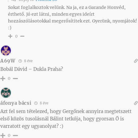
Sokat foglalkoztok velünk. Na ja, ez a Garande Honvéd,
érthető. Jó ezt látni, minden egyes ideírt
hozzászólásotokkal megerősítitek ezt. Gyerünk, nyomjátok!
:)
0
A69W
8 éve
Bobál Dávid – Dukla Praha?
0
áfonya bácsi
8 éve
Azt fel sem tételezed, hogy Gergőnek annyira megtetszett
első közös tusolásnál Bálint tetkója, hogy gyorsan Ő is
varratott egy ugyanolyat? :)
0