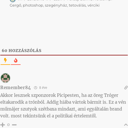
Gergő
,
photoshop
,
szegényház
,
tetoválás
,
vérciki
60
HOZZÁSZÓLÁS
Remember84
8 éve
Akkor lesznek szponzorok Picipesten, ha az öreg Tróger
eltakarodik a trónból. Addig hiába vártok bármit is. Ez a vén
műmájer szutyok szétbaxa mindazt, ami egyáltalán brand
volt. most tekintsünk el a politikai értelemtől.
0