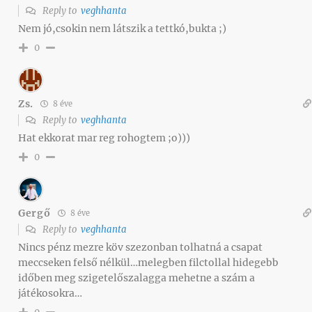
Reply to
veghhanta
Nem jó,csokin nem látszik a tettkó,bukta ;)
0
Zs.
8 éve
Reply to
veghhanta
Hat ekkorat mar reg rohogtem ;o)))
0
Gergő
8 éve
Reply to
veghhanta
Nincs pénz mezre köv szezonban tolhatná a csapat
meccseken felső nélkül…melegben filctollal hidegebb
időben meg szigetelőszalagga mehetne a szám a
játékosokra…