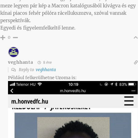
meze legyen pár kép a Macron katalógusából kivágva és egy
kínai piacos fehér pólóra rácellukszozva, szóval vannak
perspektívák.
Egyedi és figyelemfelkeltő lenne.
0
veghhanta
8 éve
Reply to
veghhanta
Például felkerülhetne Uzoma is: