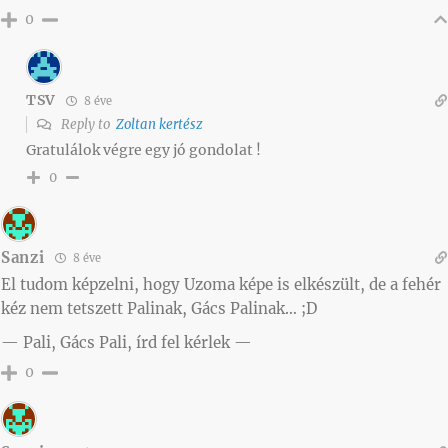
0
TSV
8 éve
Reply to
Zoltan kertész
Gratulálok végre egy jó gondolat !
0
Sanzi
8 éve
El tudom képzelni, hogy Uzoma képe is elkészült, de a fehér
kéz nem tetszett Palinak, Gács Palinak… ;D
— Pali, Gács Pali, írd fel kérlek —
0