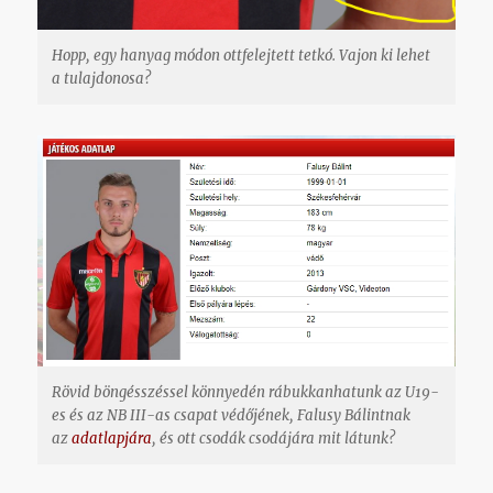
Hopp, egy hanyag módon ottfelejtett tetkó. Vajon ki lehet
a tulajdonosa?
Rövid böngésszéssel könnyedén rábukkanhatunk az U19-
es és az NB III-as csapat védőjének, Falusy Bálintnak
az
adatlapjára
, és ott csodák csodájára mit látunk?