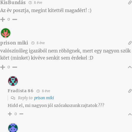
KisBundás
8 éve
Az év posztja, megint kitettél magadért! :)
0
prison miki
8 éve
valószínűleg igazából nem röhögnek, mert egy nagyon szűk
kört (minket) kivéve senkit sem érdekel :D
0
Fradista 86
8 éve
Reply to
prison miki
Hidd el, mi nagyon jól szórakozunk rajtatok ???
0