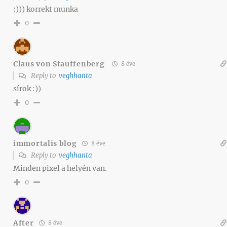
:))) korrekt munka
0
Claus von Stauffenberg
8 éve
Reply to
veghhanta
sírok :))
0
immortalis blog
8 éve
Reply to
veghhanta
Minden pixel a helyén van.
0
After
8 éve