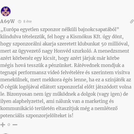
A69W
8 éve
„Európa egyetlen szponzor nélküli bajnokcsapatából”
kiindulva tételezzük, fel hogy a Kismókus Kft. úgy dönt,
hogy szponzorálni akarja szeretett klubunkat 50 millióval,
mert az ügyvezető nagy Honvéd szurkoló. A menedzsment
azért körbenéz egy kicsit, hogy azért járjuk már körbe
mégis hová tesszük a pénzünket. Rátévednek mondjuk a
tegnapi performansz videó felvételére és szerintem visítva
menekülnek, mert mekkora égés lenne, ha ez a színjáték az
Ő cégük logójával ellátott szponzorfal előtt játszódott volna
le. Bizonyosan nem így működnek a dolgok (vagy igen) de
ilyen alaphelyzettel, ami nálunk van a marketing és
kommunikáció területén eltaszítjuk még a nemlétező
potenciális szponzorjelölteket is!
0