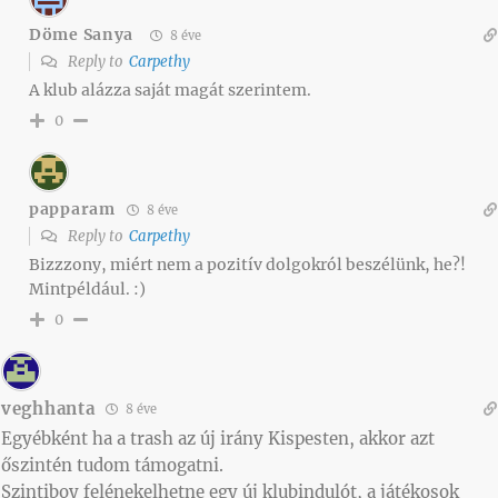
Döme Sanya
8 éve
Reply to
Carpethy
A klub alázza saját magát szerintem.
0
papparam
8 éve
Reply to
Carpethy
Bizzzony, miért nem a pozitív dolgokról beszélünk, he?!
Mintpéldául. :)
0
veghhanta
8 éve
Egyébként ha a trash az új irány Kispesten, akkor azt
őszintén tudom támogatni.
Szintiboy felénekelhetne egy új klubindulót, a játékosok