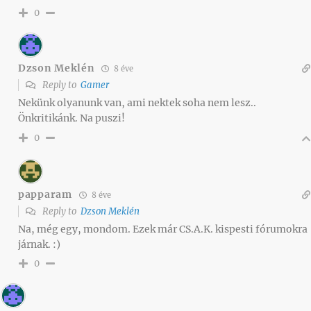
0
Dzson Meklén
8 éve
Reply to
Gamer
Nekünk olyanunk van, ami nektek soha nem lesz..
Önkritikánk. Na puszi!
0
papparam
8 éve
Reply to
Dzson Meklén
Na, még egy, mondom. Ezek már CS.A.K. kispesti fórumokra
járnak. :)
0