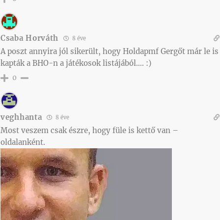
Csaba Horváth
8 éve
A poszt annyira jól sikerült, hogy Holdapmf Gergőt már le is
kapták a BHO-n a játékosok listájából…. :)
0
veghhanta
8 éve
Most veszem csak észre, hogy füle is kettő van –
oldalanként.