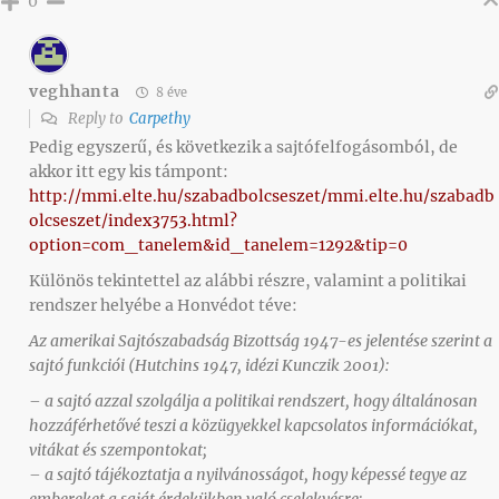
0
veghhanta
8 éve
Reply to
Carpethy
Pedig egyszerű, és következik a sajtófelfogásomból, de
akkor itt egy kis támpont:
http://mmi.elte.hu/szabadbolcseszet/mmi.elte.hu/szabadb
olcseszet/index3753.html?
option=com_tanelem&id_tanelem=1292&tip=0
Különös tekintettel az alábbi részre, valamint a politikai
rendszer helyébe a Honvédot téve:
Az amerikai Sajtószabadság Bizottság 1947-es jelentése szerint a
sajtó funkciói (Hutchins 1947, idézi Kunczik 2001):
– a sajtó azzal szolgálja a politikai rendszert, hogy általánosan
hozzáférhetővé teszi a közügyekkel kapcsolatos információkat,
vitákat és szempontokat;
– a sajtó tájékoztatja a nyilvánosságot, hogy képessé tegye az
embereket a saját érdekükben való cselekvésre;