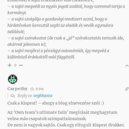
– a sajtó megvédi az egyén jogait azáltal, hogy szemmel tartja a
kormányt.
– a sajtó szolgálja a gazdasági rendszert azzal, hogy a
hirdetéseken keresztül segíti az eladók és vevők egymásra
találását;
– a sajtó szórakoztat (de csak a „jó” szórakoztatás tartozik ide,
akármit jelentsen is);
– a sajtó megőrzi a pénzügyi autonómiát, így megvéd a
különböző érdekektől való függéstől.
0
Carpethy
8 éve
Reply to
veghhanta
Csak a Kispest! – ahogy a blog elnevezése szól :)
Az ‘Own team’s ultimate fails’ megírását meghagytam
volna más csapatok szimpatizánsainak.
De nem is vagyok sajtós. Csak egy elfogult Kispest drukker.