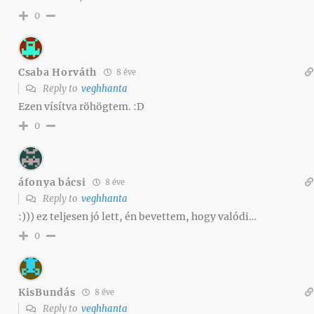
0
Csaba Horváth
8 éve
Reply to
veghhanta
Ezen vísítva röhögtem. :D
0
áfonya bácsi
8 éve
Reply to
veghhanta
:))) ez teljesen jó lett, én bevettem, hogy valódi…
0
KisBundás
8 éve
Reply to
veghhanta