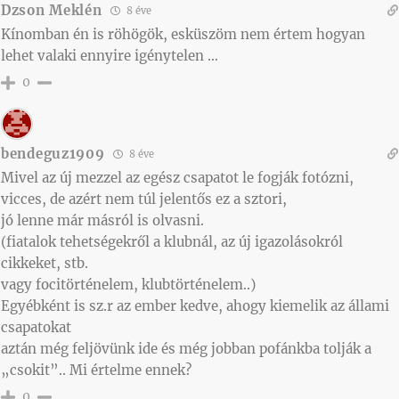
Dzson Meklén
8 éve
Kínomban én is röhögök, esküszöm nem értem hogyan
lehet valaki ennyire igénytelen …
0
bendeguz1909
8 éve
Mivel az új mezzel az egész csapatot le fogják fotózni,
vicces, de azért nem túl jelentős ez a sztori,
jó lenne már másról is olvasni.
(fiatalok tehetségekről a klubnál, az új igazolásokról
cikkeket, stb.
vagy focitörténelem, klubtörténelem..)
Egyébként is sz.r az ember kedve, ahogy kiemelik az állami
csapatokat
aztán még feljövünk ide és még jobban pofánkba tolják a
„csokit”.. Mi értelme ennek?
0