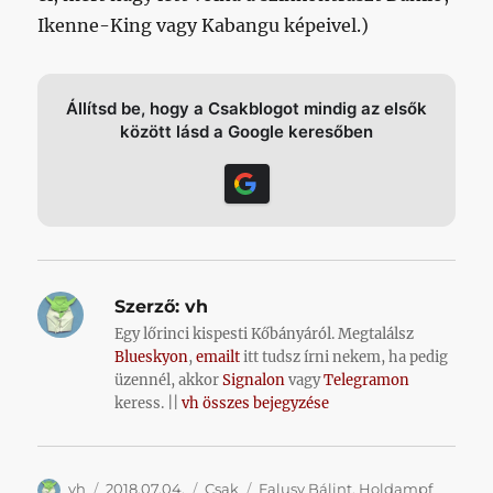
Ikenne-King vagy Kabangu képeivel.)
Állítsd be, hogy a Csakblogot mindig az elsők
között lásd a Google keresőben
Szerző:
vh
Egy lőrinci kispesti Kőbányáról. Megtalálsz
Blueskyon
,
emailt
itt tudsz írni nekem, ha pedig
üzennél, akkor
Signalon
vagy
Telegramon
keress. ||
vh összes bejegyzése
Szerző
Közzétéve
Kategória
Címke
vh
2018.07.04.
Csak
Falusy Bálint
,
Holdampf