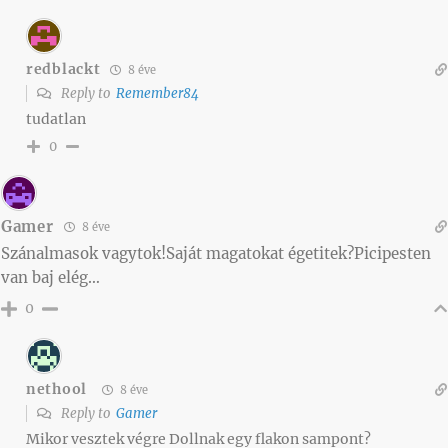
redblackt
8 éve
Reply to
Remember84
tudatlan
0
Gamer
8 éve
Szánalmasok vagytok!Saját magatokat égetitek?Picipesten
van baj elég…
0
nethool
8 éve
Reply to
Gamer
Mikor vesztek végre Dollnak egy flakon sampont?