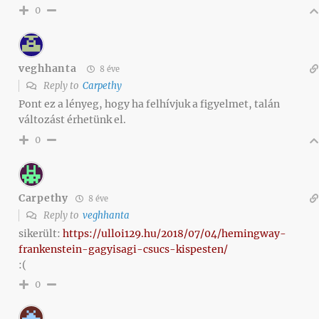
0
veghhanta
8 éve
Reply to
Carpethy
Pont ez a lényeg, hogy ha felhívjuk a figyelmet, talán
változást érhetünk el.
0
Carpethy
8 éve
Reply to
veghhanta
sikerült:
https://ulloi129.hu/2018/07/04/hemingway-
frankenstein-gagyisagi-csucs-kispesten/
:(
0