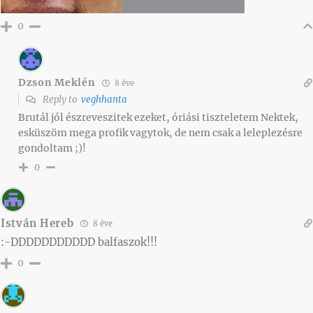
0
Dzson Meklén
8 éve
Reply to
veghhanta
Brutál jól észreveszitek ezeket, óriási tiszteletem Nektek,
esküszöm mega profik vagytok, de nem csak a leleplezésre
gondoltam ;)!
0
István Hereb
8 éve
:-DDDDDDDDDDD balfaszok!!!
0