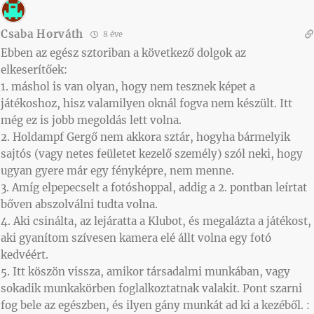
Csaba Horváth
8 éve
Ebben az egész sztoriban a következő dolgok az
elkeserítőek:
1. máshol is van olyan, hogy nem tesznek képet a
játékoshoz, hisz valamilyen oknál fogva nem készült. Itt
még ez is jobb megoldás lett volna.
2. Holdampf Gergő nem akkora sztár, hogyha bármelyik
sajtós (vagy netes feületet kezelő személy) szól neki, hogy
ugyan gyere már egy fényképre, nem menne.
3. Amíg elpepecselt a fotóshoppal, addig a 2. pontban leírtat
bőven abszolválni tudta volna.
4. Aki csinálta, az lejáratta a Klubot, és megalázta a játékost,
aki gyanítom szívesen kamera elé állt volna egy fotó
kedvéért.
5. Itt köszön vissza, amikor társadalmi munkában, vagy
sokadik munkakörben foglalkoztatnak valakit. Pont szarni
fog bele az egészben, és ilyen gány munkát ad ki a kezéből. :