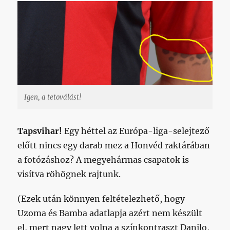
Igen, a tetoválást!
Tapsvihar!
Egy héttel az Európa-liga-selejtező
előtt nincs egy darab mez a Honvéd raktárában
a fotózáshoz? A megyehármas csapatok is
visítva röhögnek rajtunk.
(Ezek után könnyen feltételezhető, hogy
Uzoma és Bamba adatlapja azért nem készült
el, mert nagy lett volna a színkontraszt Danilo,