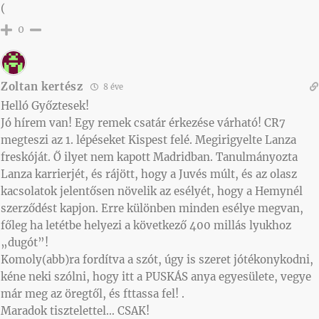
(
0
Zoltan kertész
8 éve
Helló Győztesek!
Jó hírem van! Egy remek csatár érkezése várható! CR7
megteszi az 1. lépéseket Kispest felé. Megirigyelte Lanza
freskóját. Ő ilyet nem kapott Madridban. Tanulmányozta
Lanza karrierjét, és rájött, hogy a Juvés múlt, és az olasz
kacsolatok jelentősen növelik az esélyét, hogy a Hemynél
szerződést kapjon. Erre különben minden esélye megvan,
főleg ha letétbe helyezi a következő 400 millás lyukhoz
„dugót”!
Komoly(abb)ra fordítva a szót, úgy is szeret jótékonykodni,
kéne neki szólni, hogy itt a PUSKÁS anya egyesülete, vegye
már meg az öregtől, és fttassa fel! .
Maradok tisztelettel… CSAK!