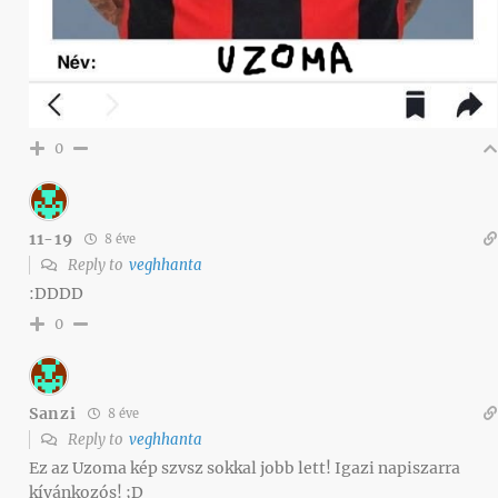
0
11-19
8 éve
Reply to
veghhanta
:DDDD
0
Sanzi
8 éve
Reply to
veghhanta
Ez az Uzoma kép szvsz sokkal jobb lett! Igazi napiszarra
kívánkozós! ;D