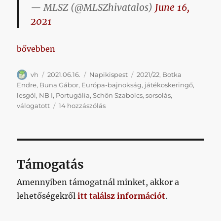
— MLSZ (@MLSZhivatalos)
June 16,
2021
„Napikispest 2021.06.15.”
bővebben
Szerző
Közzétéve
Kategória
Címke
vh
2021.06.16.
Napikispest
2021/22
,
Botka
Endre
,
Buna Gábor
,
Európa-bajnokság
,
játékoskeringő
,
lesgól
,
NB I
,
Portugália
,
Schön Szabolcs
,
sorsolás
,
Napikispest
válogatott
14 hozzászólás
2021.06.15.
című
bejegyzéshez
Támogatás
Amennyiben támogatnál minket, akkor a
lehetőségekről
itt találsz információt
.