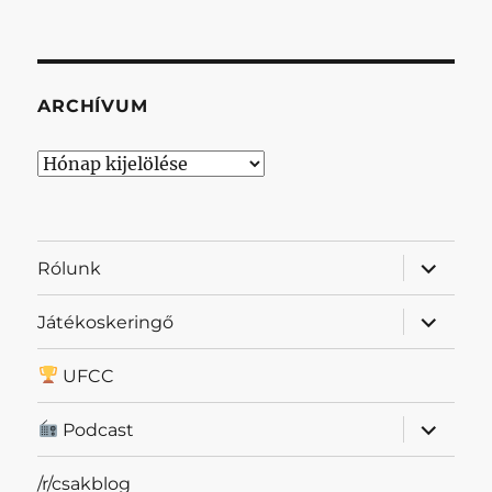
ARCHÍVUM
Archívum
almenü
Rólunk
szétnyit
almenü
Játékoskeringő
szétnyit
UFCC
almenü
Podcast
szétnyit
/r/csakblog