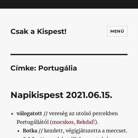
Mastodon
Csak a Kispest!
MENÜ
Címke:
Portugália
Napikispest 2021.06.15.
válogatott //
vereség az utolsó percekben
Portugáliától (
mocskos, Rekdal!
).
Botka //
kezdett, végigjátszotta a meccset.