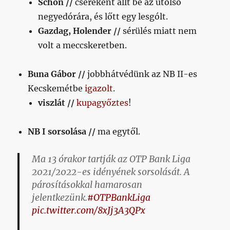
Schön //
csereként állt be az utolsó
negyedórára, és lőtt egy lesgólt.
Gazdag, Holender //
sérülés miatt nem
volt a meccskeretben.
Buna Gábor //
jobbhátvédünk az NB II-es
Kecskemétbe
igazolt
.
viszlát //
kupagyőztes
!
NB I sorsolása //
ma egytől.
Ma 13 órakor tartják az OTP Bank Liga
2021/2022-es idényének sorsolását. A
párosításokkal hamarosan
jelentkezünk.
#OTPBankLiga
pic.twitter.com/8xJj3A3QPx