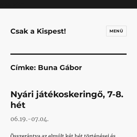
Mastodon
Csak a Kispest!
MENÜ
Címke:
Buna Gábor
Nyári játékoskeringő, 7-8.
hét
06.19.-07.04.
Összerántva az elmúlt két hét történései és