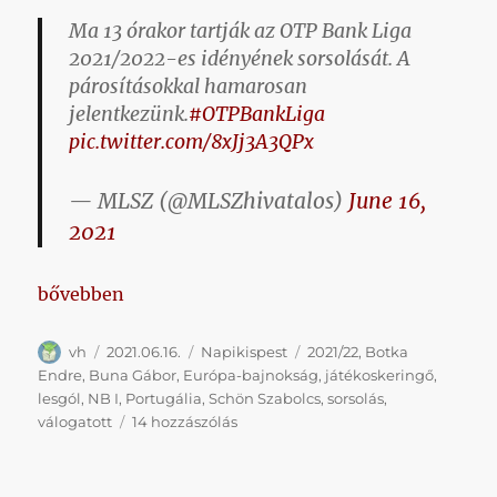
Ma 13 órakor tartják az OTP Bank Liga
2021/2022-es idényének sorsolását. A
párosításokkal hamarosan
jelentkezünk.
#OTPBankLiga
pic.twitter.com/8xJj3A3QPx
— MLSZ (@MLSZhivatalos)
June 16,
2021
„Napikispest 2021.06.15.”
bővebben
Szerző
Közzétéve
Kategória
Címke
vh
2021.06.16.
Napikispest
2021/22
,
Botka
Endre
,
Buna Gábor
,
Európa-bajnokság
,
játékoskeringő
,
lesgól
,
NB I
,
Portugália
,
Schön Szabolcs
,
sorsolás
,
Napikispest
válogatott
14 hozzászólás
2021.06.15.
című
bejegyzéshez