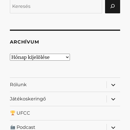
Keresés
ARCHÍVUM
Archívum
almenü
Rólunk
szétnyit
almenü
Játékoskeringő
szétnyit
UFCC
almenü
Podcast