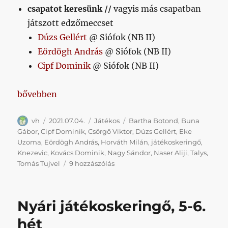
csapatot keresünk //
vagyis más csapatban
játszott edzőmeccset
Dúzs Gellért
@ Siófok (NB II)
Eördögh András
@ Siófok (NB II)
Cipf Dominik
@ Siófok (NB II)
„Nyári játékoskeringő, 7-8. hét”
bővebben
Szerző
Közzétéve
Kategória
Címke
vh
2021.07.04.
Játékos
Bartha Botond
,
Buna
Gábor
,
Cipf Dominik
,
Csörgő Viktor
,
Dúzs Gellért
,
Eke
Uzoma
,
Eördögh András
,
Horváth Milán
,
játékoskeringő
,
Knezevic
,
Kovács Dominik
,
Nagy Sándor
,
Naser Aliji
,
Talys
,
Nyári
Tomás Tujvel
9 hozzászólás
játékoskeringő,
7-
8.
Nyári játékoskeringő, 5-6.
hét
című
hét
bejegyzéshez