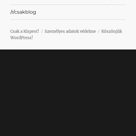
szétnyit
/r/csakblog
Csak a Kispest!
Személyes adatok védelme
Köszönjük
WordPress!