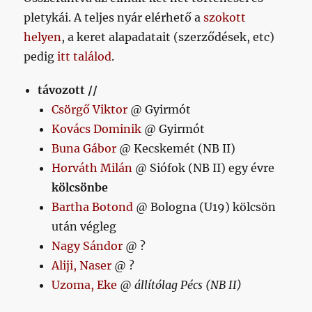
pletykái. A teljes nyár elérhető a
szokott
helyen
, a keret alapadatait (szerződések, etc)
pedig
itt találod
.
távozott //
Csörgő Viktor
@ Gyirmót
Kovács Dominik
@ Gyirmót
Buna Gábor
@ Kecskemét (NB II)
Horváth Milán
@ Siófok (NB II) egy évre
kölcsönbe
Bartha Botond
@ Bologna (U19) kölcsön
után végleg
Nagy Sándor
@ ?
Aliji, Naser
@ ?
Uzoma, Eke
@
állítólag Pécs (NB II)