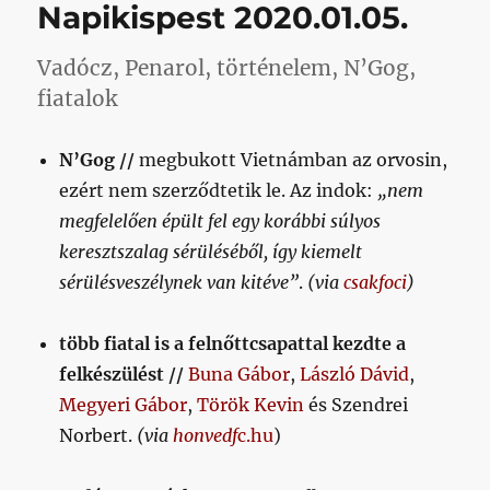
Napikispest 2020.01.05.
Vadócz, Penarol, történelem, N’Gog,
fiatalok
N’Gog //
megbukott Vietnámban az orvosin,
ezért nem szerződtetik le. Az indok:
„nem
megfelelően épült fel egy korábbi súlyos
keresztszalag sérüléséből, így kiemelt
sérülésveszélynek van kitéve”
.
(via
csakfoci
)
több fiatal is a felnőttcsapattal kezdte a
felkészülést //
Buna Gábor
,
László Dávid
,
Megyeri Gábor
,
Török Kevin
és Szendrei
Norbert.
(via
honvedf
c.hu
)