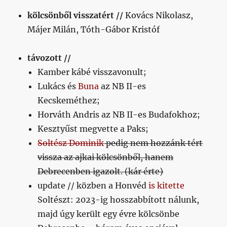
kölcsönből visszatért //
Kovács Nikolasz,
Májer Milán, Tóth-Gábor Kristóf
távozott //
Kamber kábé visszavonult;
Lukács és
Buna
az NB II-es
Kecskeméthez;
Horváth Andris az NB II-es Budafokhoz;
Kesztyűst megvette a Paks;
Soltész Dominik
pedig nem hozzánk tért
vissza az ajkai kölcsönből, hanem
Debrecenben igazolt. (kár érte)
update // közben a Honvéd
is kitette
Soltészt: 2023-ig hosszabbított nálunk,
majd úgy került egy évre kölcsönbe