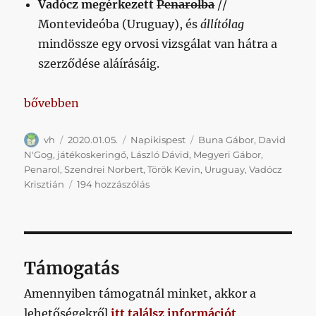
Vadócz megérkezett
Penarolba
//
Montevideóba (Uruguay), és
állítólag
mindössze egy orvosi vizsgálat van hátra a
szerződése aláírásáig.
„Napikispest 2020.01.05.”
bővebben
Szerző
Közzétéve
Kategória
Címke
vh
2020.01.05.
Napikispest
Buna Gábor
,
David
N'Gog
,
játékoskeringő
,
László Dávid
,
Megyeri Gábor
,
Penarol
,
Szendrei Norbert
,
Török Kevin
,
Uruguay
,
Vadócz
Napikispest
Krisztián
194 hozzászólás
2020.01.05.
című
bejegyzéshez
Támogatás
Amennyiben támogatnál minket, akkor a
lehetőségekről
itt találsz információt
.