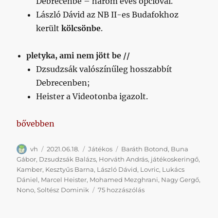
Debrecenbe – három éves opcióval.
László Dávid az NB II-es Budafokhoz
került
kölcsönbe
.
pletyka, ami nem jött be //
Dzsudzsák valószínűleg hosszabbít
Debrecenben;
Heister a Videotonba igazolt.
„Nyári játékoskeringő, 5-6. hét”
bővebben
Szerző
Közzétéve
Kategória
Címke
vh
2021.06.18.
Játékos
Baráth Botond
,
Buna
Gábor
,
Dzsudzsák Balázs
,
Horváth András
,
játékoskeringő
,
Kamber
,
Kesztyűs Barna
,
László Dávid
,
Lovric
,
Lukács
Dániel
,
Marcel Heister
,
Mohamed Mezghrani
,
Nagy Gergő
,
Nyári
Nono
,
Soltész Dominik
75 hozzászólás
játékoskeringő,
5-