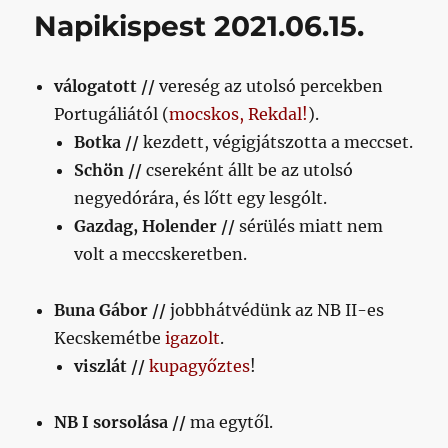
6.
Napikispest 2021.06.15.
hét
című
bejegyzéshez
válogatott //
vereség az utolsó percekben
Portugáliától (
mocskos, Rekdal!
).
Botka //
kezdett, végigjátszotta a meccset.
Schön //
csereként állt be az utolsó
negyedórára, és lőtt egy lesgólt.
Gazdag, Holender //
sérülés miatt nem
volt a meccskeretben.
Buna Gábor //
jobbhátvédünk az NB II-es
Kecskemétbe
igazolt
.
viszlát //
kupagyőztes
!
NB I sorsolása //
ma egytől.