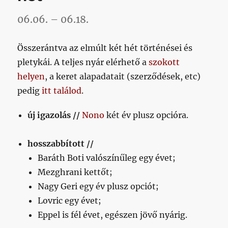
06.06. – 06.18.
Összerántva az elmúlt két hét történései és
pletykái. A teljes nyár elérhető a
szokott
helyen
, a keret alapadatait (szerződések, etc)
pedig
itt találod
.
új igazolás //
Nono
két év plusz opcióra.
hosszabbított //
Baráth Boti valószínűleg egy évet;
Mezghrani kettőt;
Nagy Geri egy év plusz opciót;
Lovric egy évet;
Eppel is fél évet, egészen jövő nyárig.