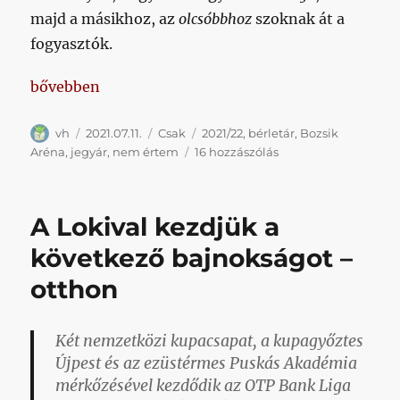
majd a másikhoz, az
olcsóbbhoz
szoknak át a
fogyasztók.
„Még egyszer utoljára a jegy- és bérletárakról: ezú
bővebben
Szerző
Közzétéve
Kategória
Címke
vh
2021.07.11.
Csak
2021/22
,
bérletár
,
Bozsik
Még
Aréna
,
jegyár
,
nem értem
16 hozzászólás
egyszer
utoljára
a
A Lokival kezdjük a
jegy-
és
következő bajnokságot –
bérletárakról:
otthon
ezúttal
NB
I-
Két nemzetközi kupacsapat, a kupagyőztes
es
összevetésben
Újpest és az ezüstérmes Puskás Akadémia
című
mérkőzésével kezdődik az OTP Bank Liga
bejegyzéshez