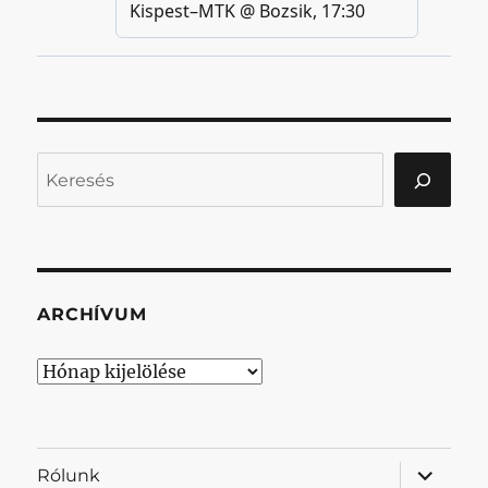
Keresés
ARCHÍVUM
Archívum
almenü
Rólunk
szétnyit