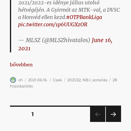
2021/2022-es idénye július utolsó
hétvégéjén. A Gyirmót az MTK-val, a DVSC
a Honvéd ellen kezd.
#OTPBankLiga
pic.twitter.com/1p6UUGXzOR
— MLSZ (@MLSZhivatalos)
June 16,
2021
„A Lokival kezdjük a következő bajnokságot – ott
bővebben
Szerző
Közzétéve
Kategória
Címke
vh
2021.06.16.
Csak
2021/22
,
NB I
,
sorsolás
28
A
hozzászólás
Lokival
kezdjük
a
következő
Bejegyzések
OLDAL
1
bajnokságot
–
KÖV
lapozása
otthon
ETKE