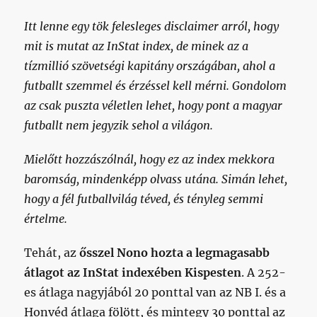
nemhogy
Itt lenne egy tök felesleges disclaimer arról, hogy
jobb
nem
mit is mutat az InStat index, de minek az a
lett
tízmillió szövetségi kapitány országában, ahol a
a
futballt szemmel és érzéssel kell mérni. Gondolom
helyzet,
hanem
az csak puszta véletlen lehet, hogy pont a magyar
inkább
futballt nem jegyzik sehol a világon.
sokkal
rosszabb
Mielőtt hozzászólnál, hogy ez az index mekkora
című
bejegyzéshez
baromság, mindenképp olvass utána. Simán lehet,
hogy a fél futballvilág téved, és tényleg semmi
értelme.
Tehát, az
ősszel Nono hozta a legmagasabb
átlagot az InStat indexében Kispesten
. A 252-
es átlaga nagyjából 20 ponttal van az NB I. és a
Honvéd átlaga fölött, és mintegy 30 ponttal az