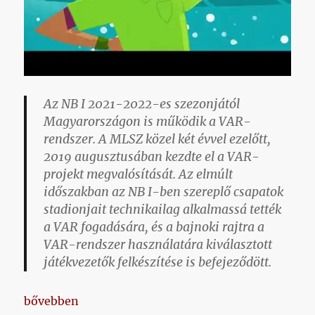
Az NB I 2021-2022-es szezonjától
Magyarországon is működik a VAR-
rendszer. A MLSZ közel két évvel ezelőtt,
2019 augusztusában kezdte el a VAR-
projekt megvalósítását. Az elmúlt
időszakban az NB I-ben szereplő csapatok
stadionjait technikailag alkalmassá tették
a VAR fogadására, és a bajnoki rajtra a
VAR-rendszer használatára kiválasztott
játékvezetők felkészítése is befejeződött.
„Megjött a VAR!”
bővebben