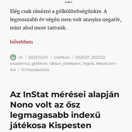
Elég csak ránézni a gólkülönbségünkre. A
legrosszabb év végén nem volt annyira negatív,
mint ahol most tartunk.
„A magyarokat és a saját nevelésűeket fokozatosan 
bővebben
Szerző
Közzétéve
Kategória
Címke
vh
2023.02.01.
Grafikon
2020/21
,
2021/22
,
akadémia
,
grafikon
,
idősor
,
játékperc
,
légiós
,
Metalcom-
A
éra
10 hozzászólás
magyarokat
és
a
Az InStat mérései alapján
saját
nevelésűeket
Nono volt az ősz
fokozatosan
legmagasabb indexű
légiósokra
cseréltük,
játékosa Kispesten
azonban
ettől