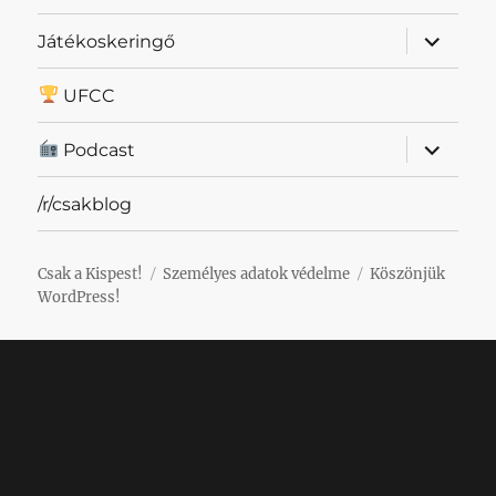
almenü
Játékoskeringő
szétnyit
UFCC
almenü
Podcast
szétnyit
/r/csakblog
Csak a Kispest!
Személyes adatok védelme
Köszönjük
WordPress!