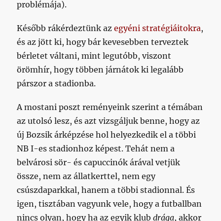
problémája).
Később rákérdeztünk az
egyéni stratégiáitokra
,
és az jött ki, hogy bár kevesebben terveztek
bérletet váltani, mint legutóbb, viszont
örömhír, hogy többen járnátok ki legalább
párszor a stadionba.
A mostani poszt reményeink szerint a témában
az utolsó lesz, és azt vizsgáljuk benne, hogy az
új Bozsik árképzése hol helyezkedik el a többi
NB I-es stadionhoz képest. Tehát nem a
belvárosi sör- és capuccinók árával vetjük
össze, nem az állatkerttel, nem egy
csúszdaparkkal, hanem a többi stadionnal. És
igen, tisztában vagyunk vele, hogy a futballban
nincs olyan, hogy ha az egyik klub
drága
, akkor