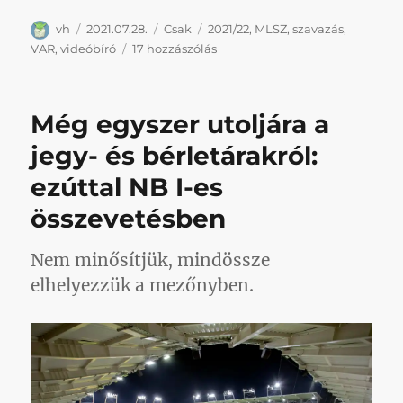
Szerző
Közzétéve
Kategória
Címke
vh
2021.07.28.
Csak
2021/22
,
MLSZ
,
szavazás
,
Megjött
VAR
,
videóbíró
17 hozzászólás
a
VAR!
című
Még egyszer utoljára a
bejegyzéshez
jegy- és bérletárakról:
ezúttal NB I-es
összevetésben
Nem minősítjük, mindössze
elhelyezzük a mezőnyben.