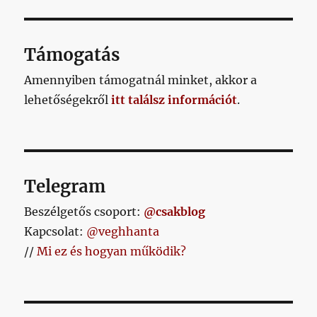
című
ZŐ
OLD
bejegyzéshez
AL
Támogatás
Amennyiben támogatnál minket, akkor a
lehetőségekről
itt találsz információt
.
Telegram
Beszélgetős csoport:
@csakblog
Kapcsolat:
@veghhanta
//
Mi ez és hogyan működik?