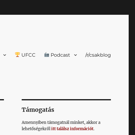
UFCC
Podcast
/r/csakblog
Támogatás
Amennyiben támogatnál minket, akkor a
lehetőségekről
itt találsz információt
.