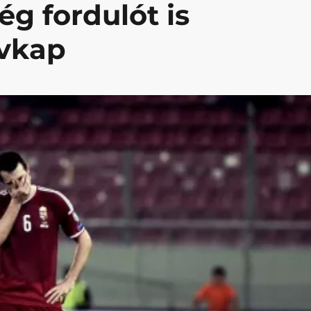
g fordulót is
övkap