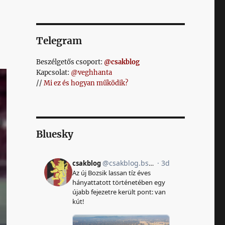
Telegram
Beszélgetős csoport:
@csakblog
Kapcsolat:
@veghhanta
//
Mi ez és hogyan működik?
Bluesky