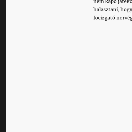
nem kapó játékos
halasztani, hog
focizgató norvégo