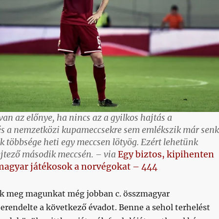
n az előnye, ha nincs az a gyilkos hajtás a
s a nemzetközi kupameccsekre sem emlékszik már senk
k többsége heti egy meccsen lötyög. Ezért lehetünk
ejtező második meccsén. – via
Egy biztos, kipihenten
magyar játékosok a norvégokat – 444
uk meg magunkat még jobban c. összmagyar
erendelte a következő évadot. Benne a sehol terhelést