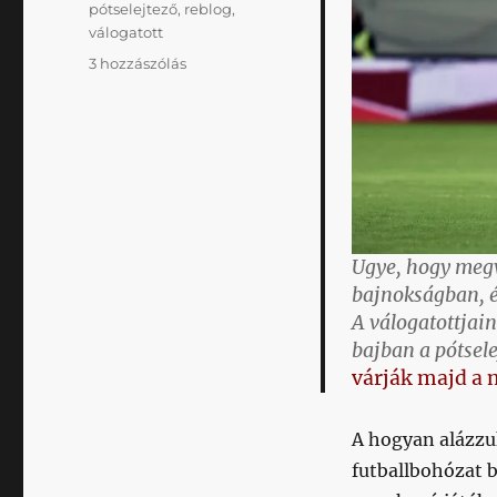
pótselejtező
,
reblog
,
válogatott
Mindezek
3 hozzászólás
után
még
fordulót
is
halasztatna
a
szövkap
című
Ugye, hogy megva
bejegyzéshez
bajnokságban, é
A válogatottjain
bajban a pótsel
várják majd a 
A hogyan alázz
futballbohózat b