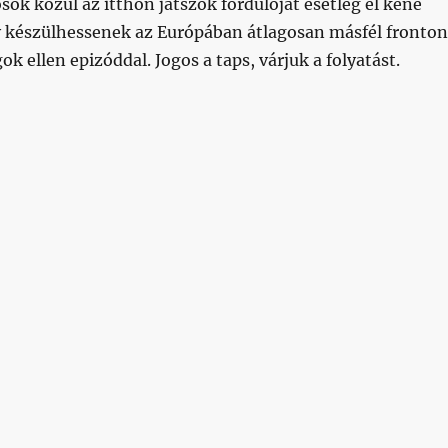
ok közül az itthon játszók fordulóját esetleg el kéne
y készülhessenek az Európában átlagosan másfél fronton
k ellen epizóddal. Jogos a taps, várjuk a folyatást.