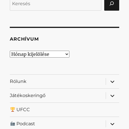
ARCHÍVUM
Archívum
almenü
Rólunk
szétnyit
almenü
Játékoskeringő
szétnyit
UFCC
almenü
Podcast
szétnyit