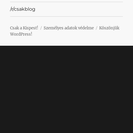
/r/csakblog
Csak a Kispest!
Személyes adatok védelme
Köszönjük
WordPress!