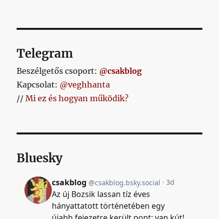
bejegyzéshez
Telegram
Beszélgetős csoport:
@csakblog
Kapcsolat:
@veghhanta
//
Mi ez és hogyan működik?
Bluesky