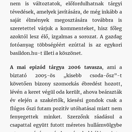
nem is változtatok, előfordulhatnak tárgyi
tévedések, amelyek javítására, de még inkább a
saját élmények megosztására továbbra is
szeretettel várjuk a kommenteket, hisz főleg
azoktól lesz élő, izgalmas a sorozat. A gazdag
fotóanyag többségéért ezúttal is az egykori
basildon.hu-t illeti a köszönet.
A mai epizód tárgya 2006 tavasza
, ami a
biztató 2005-ös „kisebb csoda-ősz”-t
követően bizony szomorkás ébredést hozott,
lévén a keret végül oda került, ahova beárazták
év elején a szakértők, kiesési gondok csak a
flúgos őszi futam pozitív utóhatásai miatt nem
fenyegettek minket. Szerzőnk ráadásul a
csapattal együtt futott méretes hullámvölgybe