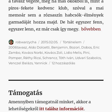
a tavasz végére, még ha más okokból is, mint a
piros-fekete kedvenc klub, szóval a mai
memoár sem a rózsaszín habcsók-élmények
garmadáját hozza majd. De hát egyszer fenn,
„Az én Kispest-
egyszer lenn, ez már csak így megy.
bővebben
Szerző
Közzétéve
Kategória
Címke
robwarzycha
2015.02.05.
Történelem
2006tavasz
,
Aldo Dolcetti
,
Benjamin
,
Bozori
,
Dobos
,
Eric
Zambo
,
Kovács Norbi
,
Kovács Zoli
,
Lidio Melis
,
Pini
,
Pomper
,
Ráthy Ricsi
,
Schrancz
,
Tóth Iván
,
Udvari Szabolcs
,
Az
Venczel Balázs
,
Yannick
12 hozzászólás
én
Kispest-
Honvéd
sztorim.
XIX.
Támogatás
rész.
2006
Amennyiben támogatnál minket, akkor a
tavasz.
lehetőségekről
itt találsz információt
.
című