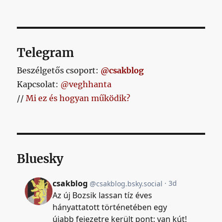
Telegram
Beszélgetős csoport:
@csakblog
Kapcsolat:
@veghhanta
//
Mi ez és hogyan működik?
Bluesky