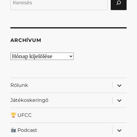
ARCHÍVUM
Archívum
almenü
Rólunk
szétnyit
almenü
Játékoskeringő
szétnyit
UFCC
almenü
Podcast
szétnyit