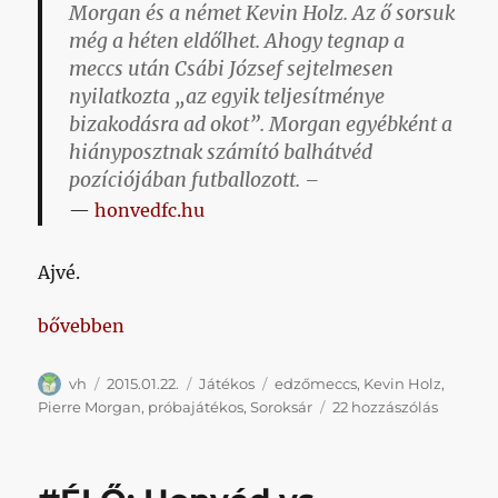
Morgan és a német Kevin Holz. Az ő sorsuk
még a héten eldőlhet. Ahogy tegnap a
meccs után Csábi József sejtelmesen
nyilatkozta
„az egyik teljesítménye
bizakodásra ad okot”
. Morgan egyébként a
hiányposztnak számító balhátvéd
pozíciójában futballozott. –
honvedfc.hu
Ajvé.
„Visszatérve még a tegnapi edzőmeccsre”
bővebben
Szerző
Közzétéve
Kategória
Címke
vh
2015.01.22.
Játékos
edzőmeccs
,
Kevin Holz
,
Visszaté
Pierre Morgan
,
próbajátékos
,
Soroksár
22 hozzászólás
még
a
tegnapi