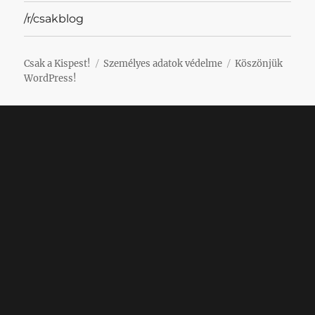
/r/csakblog
Csak a Kispest!
Személyes adatok védelme
Köszönjük
WordPress!