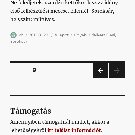
Ne feledjétek: szerdán kettőkor lesz az idény
délpesti
derby
első felkészülési meccse. Ellenfél: Soroksár,
a
helyszín: műfüves.
Sárkány
utcai
Szerző
Közzétéve
Forma
katlanból
Kategória
Címke
vh
2015.01.20.
Állapot
Egyéb
felkészülési
,
című
Soroksár
bejegyzéshez
Bejegyzések
OLDAL
9
ELŐ
lapozása
ZŐ
OLD
AL
Támogatás
Amennyiben támogatnál minket, akkor a
lehetőségekről
itt találsz információt
.