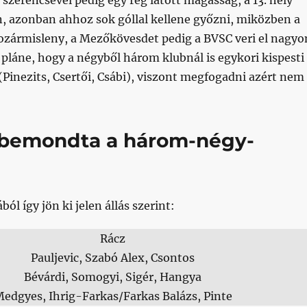
 szerencsével pedig egy rég látott magasság, a 13. hely
n, azonban ahhoz sok góllal kellene győzni, miközben a
ozármisleny, a Mezőkövesdet pedig a BVSC veri el nagyo
pláne, hogy a négyből három klubnál is egykori kispesti
(Pinezits, Csertői, Csábi), viszont megfogadni azért nem
 bemondta a három-négy-
ól így jön ki jelen állás szerint:
Rácz
Pauljevic, Szabó Alex, Csontos
Bévárdi, Somogyi, Sigér, Hangya
edgyes, Ihrig-Farkas/Farkas Balázs, Pinte