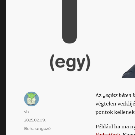
Az
„egész héten 
végtelen verklij
Szerző
vh
pontok kellenek
Közzétéve
2025.02.09.
Például ha ma ny
Kategória
Beharangozó