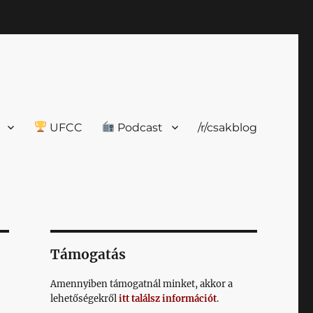
UFCC
Podcast
/r/csakblog
Támogatás
Amennyiben támogatnál minket, akkor a
lehetőségekről
itt találsz információt
.