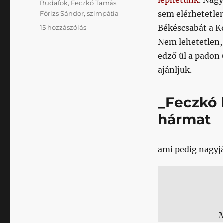
léphetünk
. Nagy
Címke
Budafok
,
Feczkó Tamás
,
sem elérhetetle
Fórizs Sándor
,
szimpátia
Sorozatban
Békéscsabát a K
15 hozzászólás
a
Nem lehetetlen, 
sokadik
edző ül a padon 
„nem
ígérünk
ajánljuk.
semmit,
mert
_Feczkó
azon
már
hármat
rég
túl
vagytok”
ami pedig nagyjáb
első
meccse
következik
című
bejegyzéshez
M