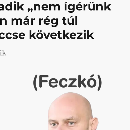
adik „nem ígérünk
n már rég túl
ccse következik
ik