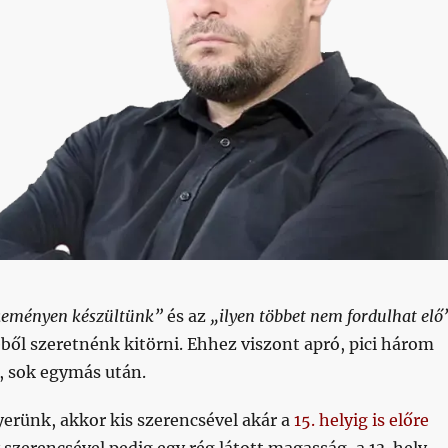
keményen készültünk”
és az
„ilyen többet nem fordulhat elő
éből szeretnénk kitörni. Ehhez viszont apró, pici három
, sok egymás után.
erünk, akkor kis szerencsével akár a
15. helyig is előre