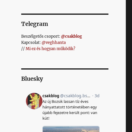
Telegram
Beszélgetős csoport:
@csakblog
Kapcsolat:
@veghhanta
//
Mi ez és hogyan működik?
Bluesky