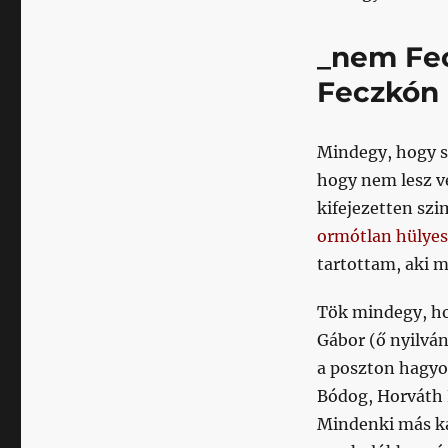
_nem Fe
Feczkón 
Mindegy, hogy s
hogy nem lesz v
kifejezetten szi
ormótlan hülye
tartottam, aki m
Tök mindegy, ho
Gábor (ő nyilván
a poszton hagyo
Bódog, Horváth F
Mindenki más ka