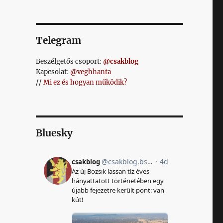
Telegram
Beszélgetős csoport:
@csakblog
Kapcsolat:
@veghhanta
//
Mi ez és hogyan működik?
Bluesky