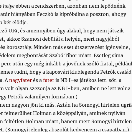
s helye
ebben a rendszerben, azonban nem lepődnénk
atár hiányában Feczkó is kipróbálna a poszton, ahogy
b két elődje.
ező U19, és amennyiben úgy alakul, hogy nem játszik
et, akkor Szamosi debütál a helyén, mert nagyjából
és korosztály. Minden más eset átszervezést igényelne,
védelem megbontását Szabó Tibor miatt. Esetleg sima
. perc után egy még inkább a jövőnek szóló fiatal, példáu
demes tudni, hogy a kaposvári klublegenda Petrók család
ja. A
nagyfater
és a
fater
is NB I-es játékos lett, sőt, a
 volt olyan szezonja az NB I-ben, amiben ne lett volna
egy Petrók valamilyen formában.)
nem nagyon jön ki más. Aztán ha Somogyi hirtelen ugri
kor felmerülhet Holman a középpályán, aminek nyilván
m feltétlen Holman miatt, hanem mert Somogyi hirtelen
et. (Somogyi jelenleg abszolút kedvencem a csapatban.)