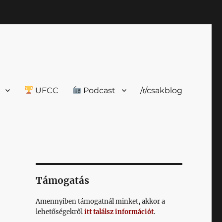
UFCC
Podcast
/r/csakblog
Támogatás
Amennyiben támogatnál minket, akkor a
lehetőségekről
itt találsz információt
.