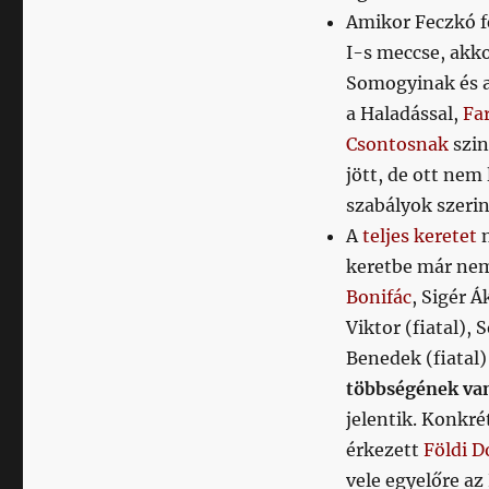
Amikor Feczkó f
I-s meccse, akko
Somogyinak és 
a Haladással,
Fa
Csontosnak
szin
jött, de ott nem
szabályok szerin
A
teljes keretet
n
keretbe már nem
Bonifác
, Sigér Á
Viktor (fiatal),
Benedek (fiatal)
többségének va
jelentik. Konkr
érkezett
Földi 
vele egyelőre az