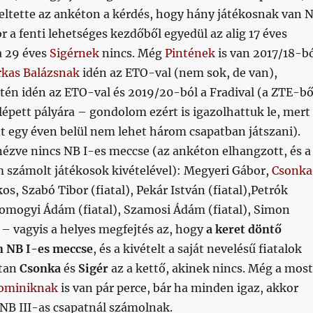
eltette az ankéton a kérdés, hogy hány játékosnak van 
r a fenti lehetséges kezdőből egyedül az alig 17 éves
a 29 éves
Sigérnek
nincs. Még
Pintének
is van 2017/18-b
rkas Balázsnak
idén az ETO-val (nem sok, de van),
tén idén az ETO-val és 2019/20-ból a Fradival (a ZTE-bő
 lépett pályára – gondolom ezért is igazolhattuk le, mert
t egy éven belül nem lehet három csapatban játszani).
ézve nincs NB I-es meccse (az ankéton elhangzott, és a
 számolt játékosok kivételével): Megyeri Gábor,
Csonka
kos, Szabó Tibor (fiatal), Pekár István (fiatal),Petrók
 Somogyi Ádám (fiatal), Szamosi Ádám (fiatal), Simon
 – vagyis a helyes megfejtés az, hogy
a keret döntő
n NB I-es meccse
, és a kivételt a saját nevelésű fiatalok
étan
Csonka
és
Sigér
az a kettő, akinek nincs. Még a most
Dominiknak
is van pár perce, bár ha minden igaz, akkor
 NB III-as csapatnál számolnak.