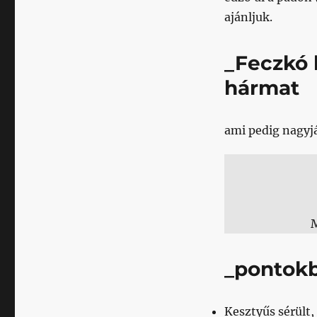
ajánljuk.
_Feczkó
hármat
ami pedig nagyjáb
M
_pontok
Kesztyűs sérült,