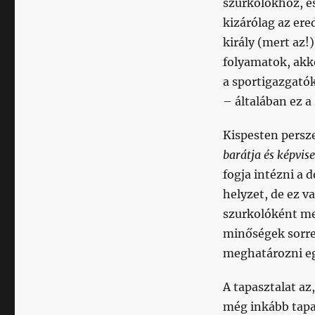
szurkolókhoz, é
kizárólag az er
király (mert az
folyamatok, akk
a sportigazgató
– általában ez a
Kispesten persze
barátja és képvise
fogja intézni a d
helyzet, de ez v
szurkolóként me
minőségek sorren
meghatározni eg
A tapasztalat az
még inkább tapas