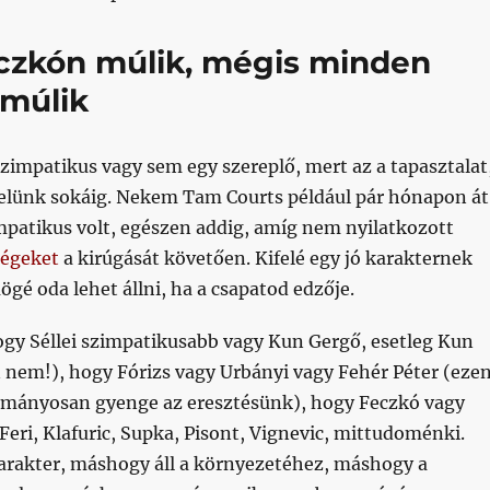
czkón múlik, mégis minden
múlik
zimpatikus vagy sem egy szereplő, mert az a tapasztalat
elünk sokáig. Nekem Tam Courts például pár hónapon át
mpatikus volt, egészen addig, amíg nem nyilatkozott
ségeket
a kirúgását követően. Kifelé egy jó karakternek
ögé oda lehet állni, ha a csapatod edzője.
gy Séllei szimpatikusabb vagy Kun Gergő, esetleg Kun
 nem!), hogy Fórizs vagy Urbányi vagy Fehér Péter (eze
mányosan gyenge az eresztésünk), hogy Feczkó vagy
eri, Klafuric, Supka, Pisont, Vignevic, mittudoménki.
rakter, máshogy áll a környezetéhez, máshogy a