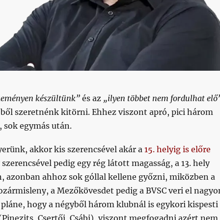
keményen készültünk”
és az
„ilyen többet nem fordulhat elő
éből szeretnénk kitörni. Ehhez viszont apró, pici három
, sok egymás után.
erünk, akkor kis szerencsével akár a
15. helyig is előre
 szerencsével pedig egy rég látott magasság, a 13. hely
n, azonban ahhoz sok góllal kellene győzni, miközben a
ozármisleny, a Mezőkövesdet pedig a BVSC veri el nagyo
pláne, hogy a négyből három klubnál is egykori kispesti
(Pinezits, Csertői, Csábi), viszont megfogadni azért nem