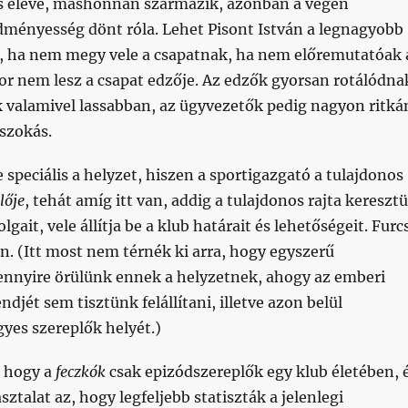
s eleve, máshonnan származik, azonban a végén
edményesség dönt róla. Lehet Pisont István a legnagyobb
!), ha nem megy vele a csapatnak, ha nem előremutatóak 
or nem lesz a csapat edzője. Az edzők gyorsan rotálódna
k valamivel lassabban, az ügyvezetők pedig nagyon ritká
 szokás.
 speciális a helyzet, hiszen a sportigazgató a tulajdonos
lője
, tehát amíg itt van, addig a tulajdonos rajta keresztü
olgait, vele állítja be a klub határait és lehetőségeit. Furc
an. (Itt most nem térnék ki arra, hogy egyszerű
nnyire örülünk ennek a helyzetnek, ahogy az emberi
djét sem tisztünk felállítani, illetve azon belül
yes szereplők helyét.)
, hogy a
feczkók
csak epizódszereplők egy klub életében, 
ztalat az, hogy legfeljebb statiszták a jelenlegi