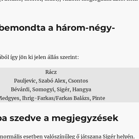
 bemondta a három-négy-
ól így jön ki jelen állás szerint:
Rácz
Pauljevic, Szabó Alex, Csontos
Bévárdi, Somogyi, Sigér, Hangya
edgyes, Ihrig-Farkas/Farkas Balázs, Pinte
ba szedve a megjegyzések
 normális esetben valószínűleg ő játszana Sigér helyén.