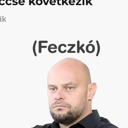
ccse következik
ik