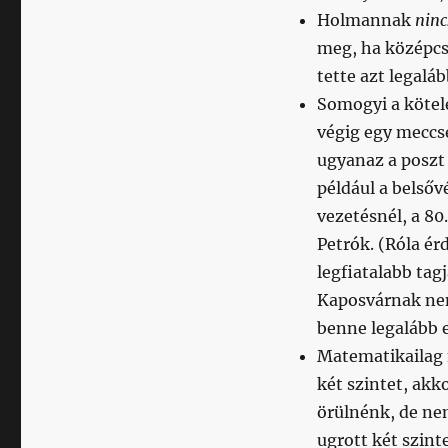
Holmannak
ninc
meg, ha középcs
tette azt legaláb
Somogyi a kötel
végig egy meccs
ugyanaz a poszt 
például a belső
vezetésnél, a 80
Petrók. (Róla ér
legfiatalabb tag
Kaposvárnak nem
benne legalább 
Matematikailag 
két szintet, ak
örülnénk, de ne
ugrott két szint