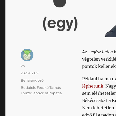
Az
„egész héten 
végtelen verklij
Szerző
vh
pontok kellenek
Közzétéve
2025.02.09.
Például ha ma ny
Kategória
Beharangozó
léphetünk
. Nagy
Címke
Budafok
,
Feczkó Tamás
,
sem elérhetetle
Fórizs Sándor
,
szimpátia
Békéscsabát a K
Nem lehetetlen, 
edző ül a padon 