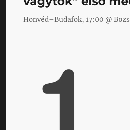
vagytok” első me
Honvéd–Budafok, 17:00 @ Bozs