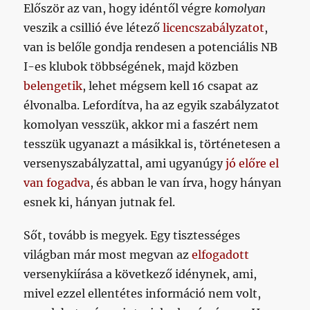
Először az van, hogy idéntől végre
komolyan
veszik a csillió éve létező
licencszabályzatot
,
van is belőle gondja rendesen a potenciális NB
I-es klubok többségének, majd közben
belengetik
, lehet mégsem kell 16 csapat az
élvonalba. Lefordítva, ha az egyik szabályzatot
komolyan vesszük, akkor mi a faszért nem
tesszük ugyanazt a másikkal is, történetesen a
versenyszabályzattal, ami ugyanúgy
jó előre el
van fogadva
, és abban le van írva, hogy hányan
esnek ki, hányan jutnak fel.
Sőt, tovább is megyek. Egy tisztességes
világban már most megvan az
elfogadott
versenykiírása a következő idénynek, ami,
mivel ezzel ellentétes információ nem volt,