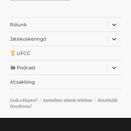
almenü
Rólunk
szétnyit
almenü
Játékoskeringő
szétnyit
UFCC
almenü
Podcast
szétnyit
/r/csakblog
Csak a Kispest!
Személyes adatok védelme
Köszönjük
WordPress!