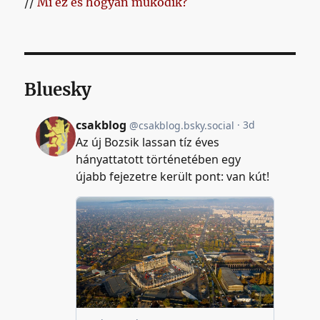
//
Mi ez és hogyan működik?
Bluesky