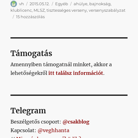
Szerző
Közzétéve
Kategória
Címke
vh
2015.05.12.
Egyéb
ahülye
,
bajnokság
,
klublicenc
,
MLSZ
,
tisztességes verseny
,
versenyszabályzat
Tényleg
15 hozzászólás
reális
lehet,
hogy
már
a
Támogatás
következő
idénytől
Amennyiben támogatnál minket, akkor a
alacsonyabb
lehetőségekről
itt találsz információt
.
létszámmal
induljon
el
a
bajnokság?
című
Telegram
bejegyzéshez
Beszélgetős csoport:
@csakblog
Kapcsolat:
@veghhanta