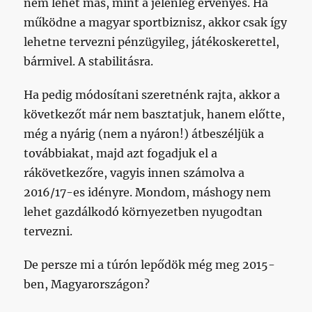
nem lehet más, mint a jelenleg érvényes. Ha
működne a magyar sportbiznisz, akkor csak így
lehetne tervezni pénzügyileg, játékoskerettel,
bármivel. A stabilitásra.
Ha pedig módosítani szeretnénk rajta, akkor a
következőt már nem basztatjuk, hanem előtte,
még a nyárig (nem a nyáron!) átbeszéljük a
továbbiakat, majd azt fogadjuk el a
rákövetkezőre, vagyis innen számolva a
2016/17-es idényre. Mondom, máshogy nem
lehet gazdálkodó környezetben nyugodtan
tervezni.
De persze mi a túrón lepődök még meg 2015-
ben, Magyarországon?