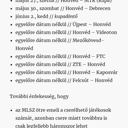
május 27., szerda // Honvéd – MTK (kupa)
május 30., szombat // Honvéd – Debrecen
június 2., kedd //
kupadöntő
egyelőre dátum nélkül // Újpest – Honvéd
egyelőre dátum nélkül // Honvéd – Videoton
egyelőre dátum nélkül // Mezőkövesd-
Honvéd
egyelőre dátum nélkül // Honvéd – FTC
egyelőre dátum nélkül // ZTE – Honvéd
egyelőre dátum nélkül // Honvéd – Kaposvár
egyelőre dátum nélkül // Felcsút – Honvéd
További érdekesség, hogy
az MLSZ ötre emeli a cserélhető játékosok
számát, azonban csere miatt továbbra is
csak legfeljebb háromszor lehet