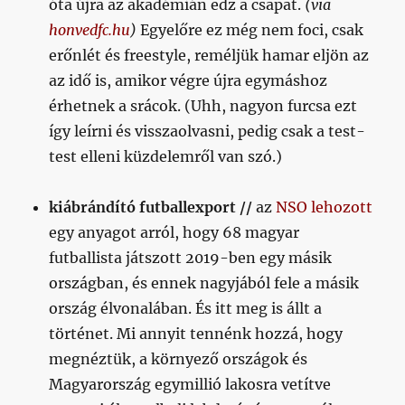
óta újra az akadémián edz a csapat.
(via
honvedfc.hu
)
Egyelőre ez még nem foci, csak
erőnlét és freestyle, reméljük hamar eljön az
az idő is, amikor végre újra egymáshoz
érhetnek a srácok. (Uhh, nagyon furcsa ezt
így leírni és visszaolvasni, pedig csak a test-
test elleni küzdelemről van szó.)
kiábrándító futballexport //
az
NSO lehozott
egy anyagot arról, hogy 68 magyar
futballista játszott 2019-ben egy másik
országban, és ennek nagyjából fele a másik
ország élvonalában. És itt meg is állt a
történet. Mi annyit tennénk hozzá, hogy
megnéztük, a környező országok és
Magyarország egymillió lakosra vetítve