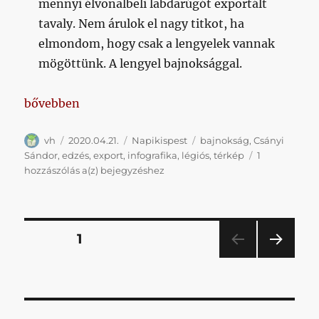
mennyi élvonalbeli labdarúgót exportált
tavaly. Nem árulok el nagy titkot, ha
elmondom, hogy csak a lengyelek vannak
mögöttünk. A lengyel bajnoksággal.
„Karanténkispest 2020.04.21.”
bővebben
Szerző
Közzétéve
Kategória
Címke
vh
2020.04.21.
Napikispest
bajnokság
,
Csányi
Sándor
,
edzés
,
export
,
infografika
,
légiós
,
térkép
1
Karanténkispest
hozzászólás a(z)
bejegyzéshez
2020.04.21.
Bejegyzések
OLDAL
1
KÖV
lapozása
ETKE
ZŐ
OLD