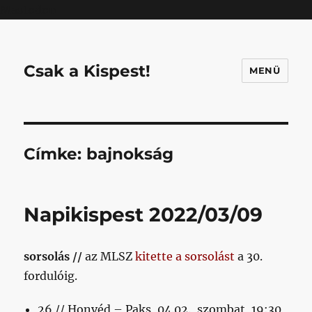
Mastodon
Csak a Kispest!
MENÜ
Címke:
bajnokság
Napikispest 2022/03/09
sorsolás //
az MLSZ
kitette a sorsolást
a 30.
fordulóig.
26 // Honvéd – Paks, 04.02., szombat, 19:30