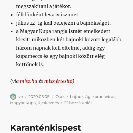
megszakítani a játékot.
félidőnként lesz ivószünet.
július 12-ig kell befejezni a bajnokságot.
a Magyar Kupa rangja
ismét
emelkedett
kicsit: miközben két bajnoki között legalább
három napnak kell eltelnie, addig egy
kupameccs és egy bajnoki között elég
kettőnek is.
(via
mlsz.hu
és
mlsz értesítő
)
Szerző
Közzétéve
Kategória
Címke
vh
2020.05.05.
Csak
bajnokság
,
koronavírus
,
Kupameccsel
Magyar Kupa
,
újrakezdés
22 hozzászólás
indul
újra
a
Karanténkispest
zártkapus