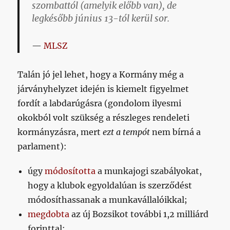
szombattól (amelyik előbb van), de
legkésőbb június 13-tól kerül sor.
MLSZ
Talán jó jel lehet, hogy a Kormány még a
járványhelyzet idején is kiemelt figyelmet
fordít a labdarúgásra (gondolom ilyesmi
okokból volt szükség a részleges rendeleti
kormányzásra, mert
ezt a tempót
nem bírná a
parlament):
úgy
módosította
a munkajogi szabályokat,
hogy a klubok egyoldalúan is szerződést
módosíthassanak a munkavállalóikkal;
megdobta
az új Bozsikot további 1,2 milliárd
forinttal;