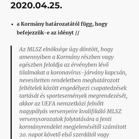
idény
2020.04.25.
című
bejegyzéshez
a Kormány határozatától függ, hogy
befejezzük-e az idényt //
Az MLSZ elnöksége úgy döntött, hogy
amennyiben a Kormány részben vagy
egészben feloldja az érvényben lévő
tilalmakat a koronavírus-járvány kapcsán,
nevesítetten rendeletben meghatározott
feltételek között engedélyezi csapatedzések
tartását és sportesemények megrendezését,
akkor a
z UEFA nemzetközi felnőtt
nagypályás versenyeire kvalifikáló MLSZ
versenysorozatok folytatására a fenti
kormányrendelet megjelenésétől számított
20. napot követő első szerdától vagy