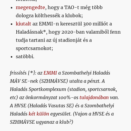
megengedte
, hogy a TAO-t még több
dologra költhessék a klubok;
kiutalt
az EMMI-n keresztül 300 milliót a
Haladásnak*, hogy 2020-ban valamiből fenn
tudja tartani az új stadionját és a
sportcsarnokot;
satöbbi.
frissítés [*]: az
EMMI
a Szombathelyi Haladás
MÁV SE-nek (SZHMÁVSE) utalta a pénzt. A
Haladás Sportkomplexum (stadion, sportcsarnok,
etc) az önkormányzat 100%-os
tulajdonában
van.
A HVSE (Haladás Vasutas SE) és a Szombathelyi
Haladás
két külön
egyesület. (Vajon a HVSE és a
SZHMÁVSE ugyanaz a klub?)