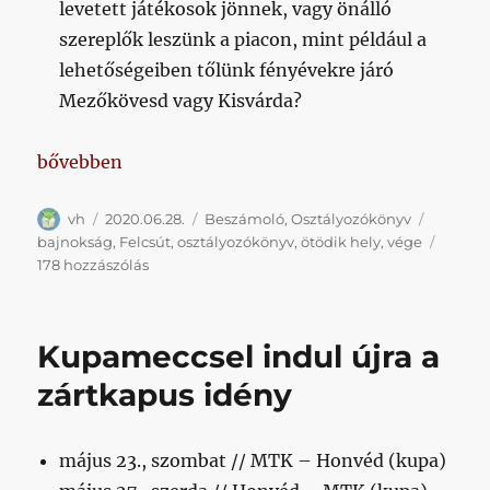
levetett játékosok jönnek, vagy önálló
szereplők leszünk a piacon, mint például a
lehetőségeiben tőlünk fényévekre járó
Mezőkövesd vagy Kisvárda?
„Lefújták, ötödikek lettünk”
bővebben
Szerző
Közzétéve
Kategória
Címke
vh
2020.06.28.
Beszámoló
,
Osztályozókönyv
bajnokság
,
Felcsút
,
osztályozókönyv
,
ötödik hely
,
vége
Lefújták,
178 hozzászólás
ötödikek
lettünk
című
Kupameccsel indul újra a
bejegyzéshez
zártkapus idény
május 23., szombat // MTK – Honvéd (kupa)