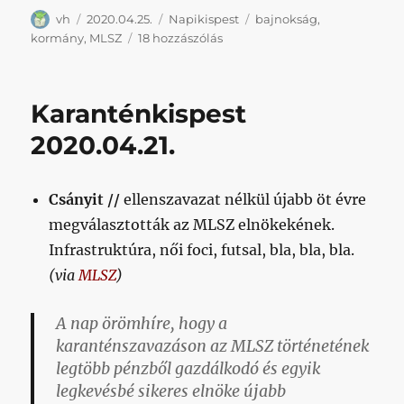
Szerző
Közzétéve
Kategória
Címke
vh
2020.04.25.
Napikispest
bajnokság
,
Karanténkispest
kormány
,
MLSZ
18 hozzászólás
2020.04.25.
című
bejegyzéshez
Karanténkispest
2020.04.21.
Csányit //
ellenszavazat nélkül újabb öt évre
megválasztották az MLSZ elnökekének.
Infrastruktúra, női foci, futsal, bla, bla, bla.
(via
MLSZ
)
A nap örömhíre, hogy a
karanténszavazáson az MLSZ történetének
legtöbb pénzből gazdálkodó és egyik
legkevésbé sikeres elnöke újabb