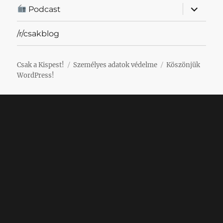
almenü
Podcast
szétnyit
/r/csakblog
Csak a Kispest!
Személyes adatok védelme
Köszönjük
WordPress!