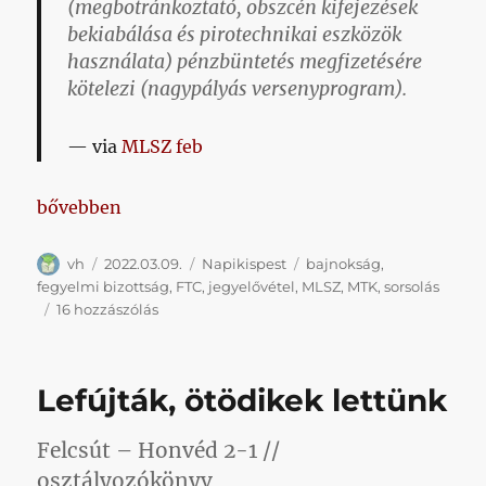
(megbotránkoztató, obszcén kifejezések
bekiabálása és pirotechnikai eszközök
használata) pénzbüntetés megfizetésére
kötelezi (nagypályás versenyprogram).
via
MLSZ feb
„Napikispest 2022/03/09”
bővebben
Szerző
Közzétéve
Kategória
Címke
vh
2022.03.09.
Napikispest
bajnokság
,
fegyelmi bizottság
,
FTC
,
jegyelővétel
,
MLSZ
,
MTK
,
sorsolás
Napikispest
16 hozzászólás
2022/03/09
című
bejegyzéshez
Lefújták, ötödikek lettünk
Felcsút – Honvéd 2-1 //
osztályozókönyv