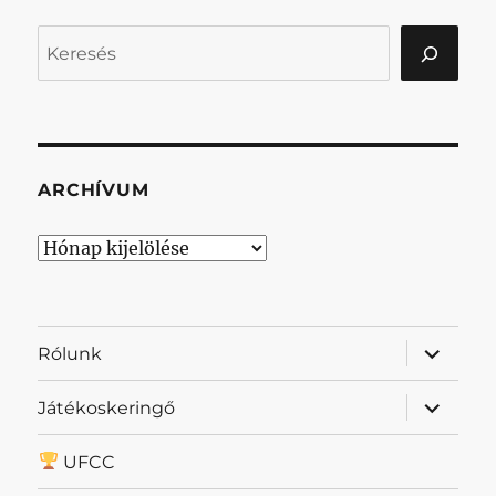
Keresés
ARCHÍVUM
Archívum
almenü
Rólunk
szétnyit
almenü
Játékoskeringő
szétnyit
UFCC