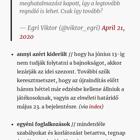
meghatalmazást kapott, így a legtovább
regnáló is lehet. Csak így tovább?
— Egri Viktor (@viktor_egri)
April 21,
2020
annyi azért kiderült //
hogy ha június 13-ig
nem tudják folytatni a bajnokságot, akkor
lezárják az idei szezont. További szűk
keresztmetszet, hogy az újraindítás előtt
három héttel már edzésbe kellene állniuk a
játékosoknak, vagyis az
elméleti
határidő
május 23. a bejelentésre.
(via
index
)
egyéni foglalkozások //
mindenféle
szabályokat és korlátozást betartva, tegnap