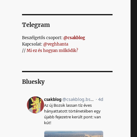
Telegram
Beszélgetős csoport:
@csakblog
Kapcsolat:
@veghhanta
//
Mi ez és hogyan működik?
Bluesky