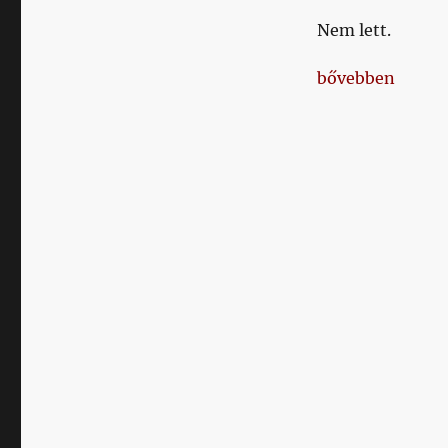
Nem lett.
„Elhunyt Török 
bővebben