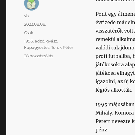
Pont egy átmenet
Szerző
vh
évtizede már elm
Közzétéve
2023.08.08.
visszatérők volt
Kategória
Csak
remekül alkalmaz
Címke
1996
,
edző
,
gyász
,
valódi tulajdono
kupagyőztes
,
Török Péter
Elhunyt
profi futballba,
28 hozzászólás
Török
játékosokra ala
Péter
játékosa elhagyt
című
bejegyzéshez
igazolni, az új k
légiós alkották.
1995 májusában,
Mihály. Komora 
Pétert nevezte 
pénz.