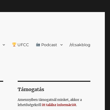
UFCC
Podcast
/r/csakblog
Támogatás
Amennyiben támogatnál minket, akkor a
lehetőségekről
itt találsz információt
.