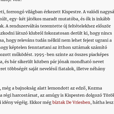
i, forrongó világban érkezett Kispestre. A valódi nagys
últ, egy-két játékos maradt mutatóba, és ők is inkább
ak. A rendszerváltás teremtette új feltételekhez először
kodni látszó klubról fokozatosan derült ki, hogy nincs
sa, hogy releváns tudás nélkül nem lehet fejest ugrani a
 hogy képtelen fenntartani az itthon sztárnak számító
pozott működést. 1995-ben szinte az összes piacképes
a, és bár sikerült közben pár jónak mondható nevet
eret többségét saját nevelésű fiatalok, illetve néhány
 még a bajnokság alatt lemondott az edző, Kozma
a régi harcostársat, az amúgy is Kispesten dolgozó Törö
ki idény végéig. Ekkor még
bíztak De Vriesben
, hátha lesz