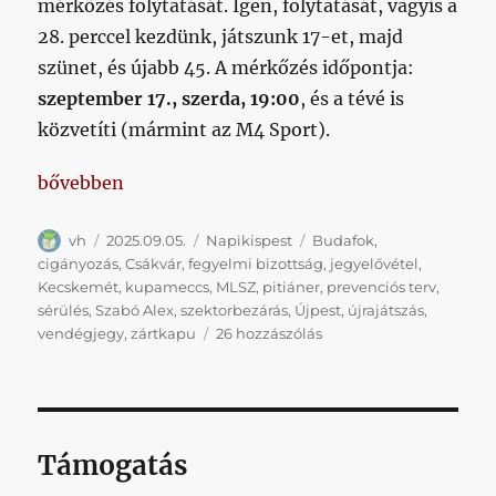
mérkőzés folytatását. Igen, folytatását, vagyis a
28. perccel kezdünk, játszunk 17-et, majd
szünet, és újabb 45. A mérkőzés időpontja:
szeptember 17., szerda, 19:00
, és a tévé is
közvetíti (mármint az M4 Sport).
„Meccspótlás, szektorbezárás, jegyek a kupameccsr
bővebben
Szerző
Közzétéve
Kategória
Címke
vh
2025.09.05.
Napikispest
Budafok
,
cigányozás
,
Csákvár
,
fegyelmi bizottság
,
jegyelővétel
,
Kecskemét
,
kupameccs
,
MLSZ
,
pitiáner
,
prevenciós terv
,
sérülés
,
Szabó Alex
,
szektorbezárás
,
Újpest
,
újrajátszás
,
Meccspótlás,
vendégjegy
,
zártkapu
26 hozzászólás
szektorbezárás,
jegyek
a
kupameccsre
című
Támogatás
bejegyzéshez