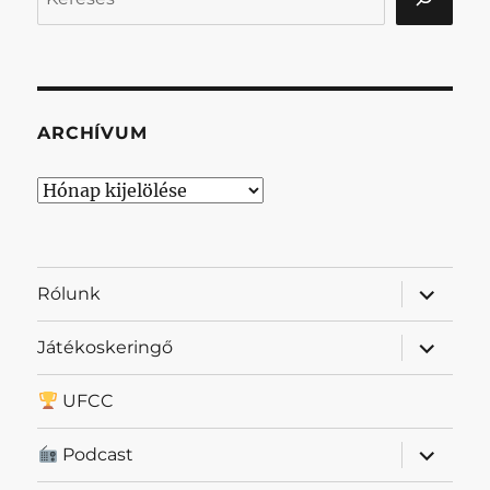
ARCHÍVUM
Archívum
almenü
Rólunk
szétnyit
almenü
Játékoskeringő
szétnyit
UFCC
almenü
Podcast
szétnyit