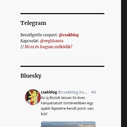
Telegram
Beszélgetős csoport:
@csakblog
Kapcsolat:
@veghhanta
//
Mi ez és hogyan működik?
Bluesky