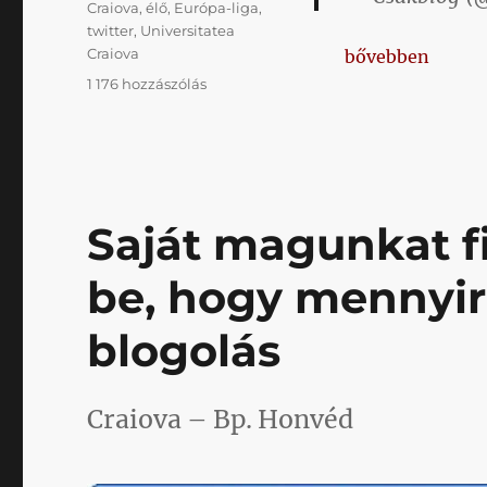
Címke
Craiova
,
élő
,
Európa-liga
,
twitter
,
Universitatea
„Craiováról csir
Craiova
bővebben
Craiováról
1 176 hozzászólás
csiripelünk
című
bejegyzéshez
Saját magunkat f
be, hogy mennyir
blogolás
Craiova – Bp. Honvéd