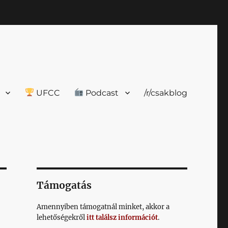
UFCC
Podcast
/r/csakblog
Támogatás
Amennyiben támogatnál minket, akkor a
lehetőségekről
itt találsz információt
.