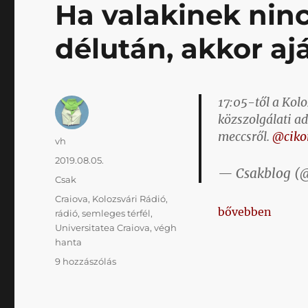
Ha valakinek nin
délután, akkor 
17:05-től a Kol
közszolgálati ad
meccsről.
@ciko
Szerző
vh
Közzétéve
2019.08.05.
— Csakblog (
Kategória
Csak
Címke
Craiova
,
Kolozsvári Rádió
,
„Ha valakinek n
bővebben
rádió
,
semleges térfél
,
Universitatea Craiova
,
végh
hanta
Ha
9 hozzászólás
valakinek
nincs
jobb