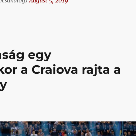
@csakblog)
August 5, 2019
nság egy
r a Craiova rajta a
gy