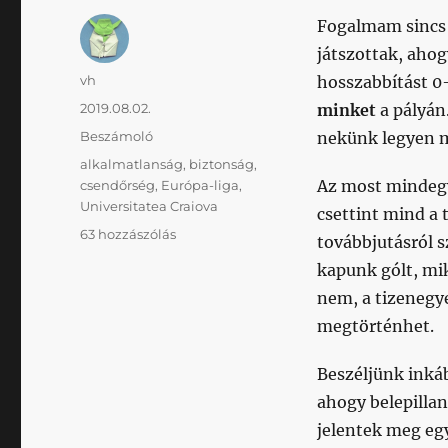
Fogalmam sincs m
játszottak, ahog
Szerző
vh
hosszabbítást 0
Közzétéve
2019.08.02.
minket
a pályán.
Kategória
Beszámoló
nekünk legyen 
Címke
alkalmatlanság
,
biztonság
,
Az most mindegy
csendőrség
,
Európa-liga
,
Universitatea Craiova
csettint mind a t
Ha
63 hozzászólás
továbbjutásról s
az
kapunk gólt, mik
alkalmatlanság
egy
nem, a tizenegye
számegyenes,
megtörténhet.
akkor
a
Beszéljünk inkáb
Craiova
ahogy belepilla
rajta
a
jelentek meg egy
végtelen