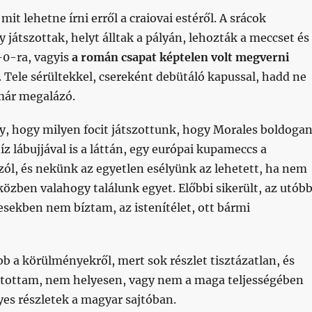
it lehetne írni erről a craiovai estéről. A srácok
y játszottak, helyt álltak a pályán, lehozták a meccset és
-0-ra, vagyis
a román csapat képtelen volt megverni
 Tele sérültekkel, csereként debütáló kapussal, hadd ne
már megalázó.
, hogy milyen focit játszottunk, hogy Morales boldoga
íz lábujjával is a láttán, egy európai kupameccs a
zól, és nekünk az egyetlen esélyünk az lehetett, ha nem
özben valahogy találunk egyet. Előbbi sikerült, az utóbb
sekben nem bíztam, az istenítélet, ott bármi
b a körülményekről, mert sok részlet tisztázatlan, és
ntottam, nem helyesen, vagy nem a maga teljességében
es részletek a magyar sajtóban.