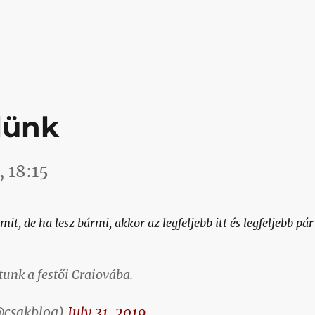
anság egy számegyenes, akkor a Craiova rajta a végtelen
elünk
 18:15
t, de ha lesz bármi, akkor az legfeljebb itt és legfeljebb pár
tunk a festői Craiovába.
@csakblog)
July 31, 2019