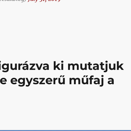
ipelünk”
igurázva ki mutatjuk
e egyszerű műfaj a