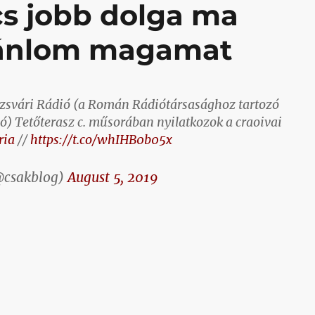
cs jobb dolga ma
ajánlom magamat
ozsvári Rádió (a Román Rádiótársasághoz tartozó
ó) Tetőterasz c. műsorában nyilatkozok a craoivai
ria
//
https://t.co/whIHB0b05x
@csakblog)
August 5, 2019
incs jobb dolga ma délután, akkor ajánlom magamat”