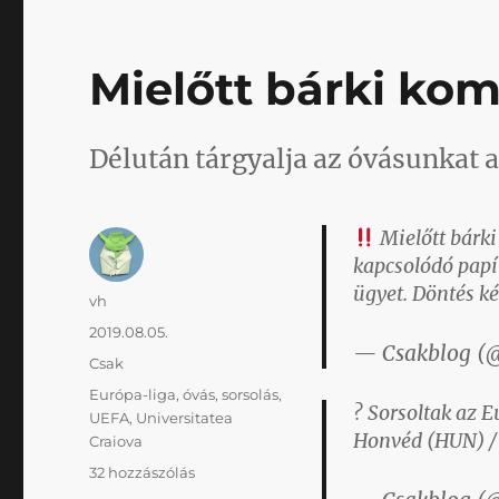
dolga
ma
délután,
Mielőtt bárki ko
akkor
ajánlom
magamat
Délután tárgyalja az óvásunkat 
című
bejegyzéshez
Mielőtt bárki
kapcsolódó papí
ügyet. Döntés ké
Szerző
vh
Közzétéve
2019.08.05.
— Csakblog (
Kategória
Csak
Címke
Európa-liga
,
óvás
,
sorsolás
,
? Sorsoltak az 
UEFA
,
Universitatea
Honvéd (HUN) / 
Craiova
Mielőtt
32 hozzászólás
bárki