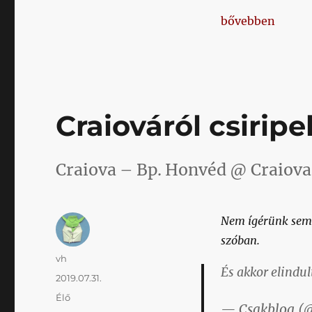
plusz
„Ha az alkalmatl
bővebben
egy
című
bejegyzéshez
Craiováról csirip
Craiova – Bp. Honvéd @ Craiova,
Nem ígérünk semmi
szóban.
Szerző
vh
És akkor elindul
Közzétéve
2019.07.31.
Kategória
Élő
— Csakblog (