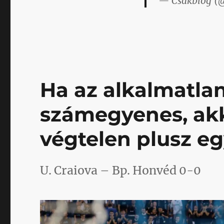
— Csakblog (
kombinálni
kezdene
című
bejegyzéshez
Ha az alkalmatla
számegyenes, akko
végtelen plusz e
U. Craiova – Bp. Honvéd 0-0