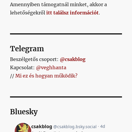
abban
Amennyiben támogatnál minket, akkor a
a
lehetőségekről
itt találsz információt
.
Fradi
egykapuzott,
nekünk
meg
helyzetünk
sem
Telegram
volt,
csak
Beszélgetős csoport:
@csakblog
egy
Kapcsolat:
@veghhanta
jogtalan
//
Mi ez és hogyan működik?
tizenegyesünk
című
bejegyzéshez
Bluesky