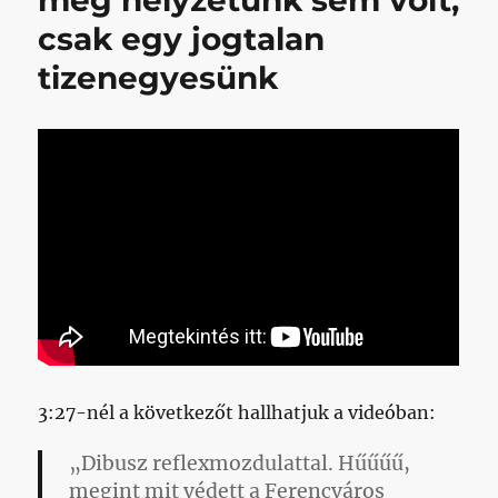
meg helyzetünk sem volt,
csak egy jogtalan
tizenegyesünk
3:27-nél a következőt hallhatjuk a videóban:
„Dibusz reflexmozdulattal. Hűűűű,
megint mit védett a Ferencváros