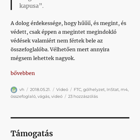
kapusa”.
A dolog érdekessége, hogy hűűű, és megint, és
védett, csak éppen a megintet megindokló
védések valamiért nem fértek bele az
összefoglalóba. Vélhetően mert annyira
mégsem lehettek nagyok.
„Olyan jól sikerült a köztévé összefoglalója, hogy
bővebben
Szerző
Közzétéve
Kategória
Címke
vh
2018.05.21.
Videó
FTC
,
gólhelyzet
,
InStat
,
m4
,
Olyan
összefoglaló
,
vágás
,
videó
23 hozzászólás
jól
sikerült
a
köztévé
összefoglalója,
Támogatás
hogy