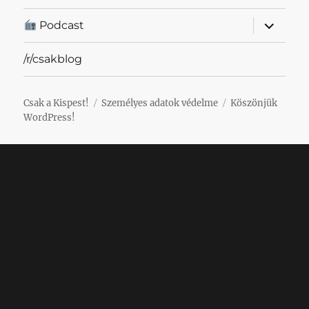
almenü
Podcast
szétnyit
/r/csakblog
Csak a Kispest!
Személyes adatok védelme
Köszönjük
WordPress!