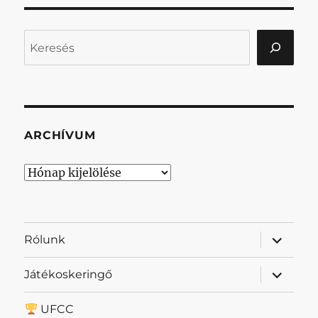
Keresés
ARCHÍVUM
Archívum
almenü
Rólunk
szétnyit
almenü
Játékoskeringő
szétnyit
UFCC