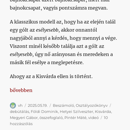
bajnokcsapat, vagyis pontszámra megvan.
A klasszikus modell az, hogy ha az elején talál
egy gólt az
esélyesebb
, akkor onnantól
nagyjából annyi a kérdés, hogy mennyi a vége.
Viszont minél később találja azt a gólt az
esélyesebb
, úgy nő arányosan és meredeken a
másik fél esélye a meglepetésre.
Ahogy az a Kisvárda ellen is történt.
„A totógyilkos meccsek tankönyvi példája”
bővebben
Szerző
Közzétéve
Kategória
Címke
vh
2025.05.19.
Beszámoló
,
Osztályozókönyv
debütálás
,
Földi Dominik
,
Hetyei Szilveszter
,
Kisvárda
,
Megyeri Gábor
,
összefoglaló
,
Pintér Máté
,
videó
10
A
hozzászólás
totógyilkos