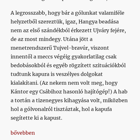
A legrosszabb, hogy bár a gólunkat valamiféle
helyzetből szereztük, igaz, Hangya beadása
nem az első szándékból érkezett Ujváry fejére,
de az most mindegy. Utána jött a
menetrendszerű Tujvel-bravúr, viszont
innentől a meccs végéig gyakorlatilag csak
bedobásokból és egyéb rögzített szituációkból
tudtunk kapura is veszélyes dolgokat
kialakítani. (Az nekem nem volt meg, hogy
Kántor egy Csábihoz hasonló hajítógép!) A hab
a tortán a tizenegyes kihagyása volt, miközben
hol a gólvonalról tisztáztak, hol a kapufa
segítette ki a kapust.
„Ennél azért sokkal, de sokkal több kell a továbbia
bővebben