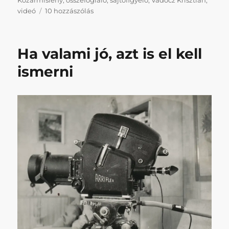
Napikispest
videó
10 hozzászólás
2025/01/30
című
bejegyzéshez
Ha valami jó, azt is el kell
ismerni