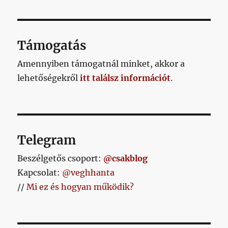
lapozása
ismerni
ETKE
című
ZŐ
OLD
bejegyzéshez
AL
Támogatás
Amennyiben támogatnál minket, akkor a
lehetőségekről
itt találsz információt
.
Telegram
Beszélgetős csoport:
@csakblog
Kapcsolat:
@veghhanta
//
Mi ez és hogyan működik?