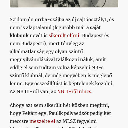
Szidom én orrba-szájba az új sajtóosztályt, és
nem is alaptalanul (legutóbb már a
saját
klubunk
nevét is
sikerült elírni
: Budapest és
nem Budapest
i
), mert tényleg az
alkalmatlanság egy olyan szintű
megnyilvánulásával találkozni náluk, amit
eddig el sem tudtam volna képzelni NB-s
szintű klubnál, de még megyében is meglepő
lenne. Egy összeállítást is képtelenek közölni.
Az NB III-ról van, az
NB II-ről nincs
.
Ahogy azt sem sikerült hét közben megírni,
hogy Pekárt egy, Paulik pályaedzőt pedig két
meccsre
meszelte el
az MLSZ fegyelmi