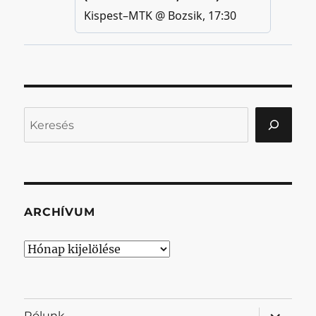
Keresés
ARCHÍVUM
Archívum
almenü
Rólunk