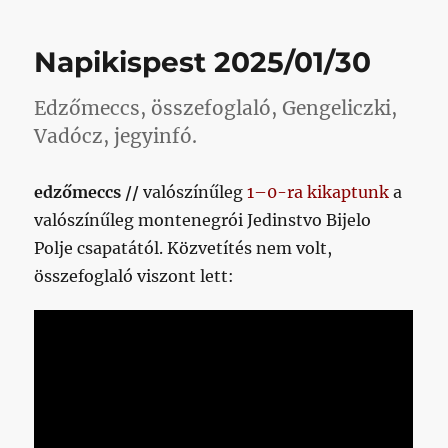
meccsek
tankönyvi
Napikispest 2025/01/30
példája
című
bejegyzéshez
Edzőmeccs, összefoglaló, Gengeliczki,
Vadócz, jegyinfó.
edzőmeccs //
valószínűleg
1–0-ra kikaptunk
a
valószínűleg montenegrói Jedinstvo Bijelo
Polje csapatától. Közvetítés nem volt,
összefoglaló viszont lett: