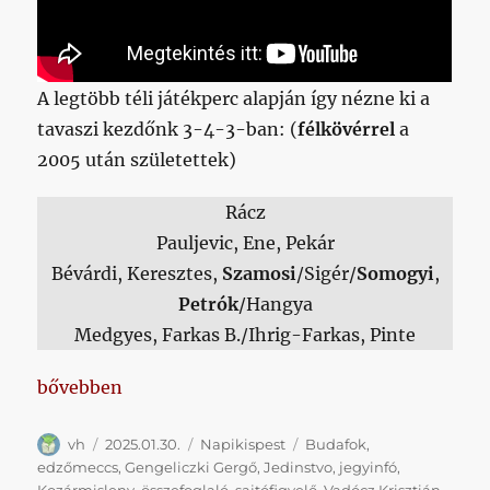
A legtöbb téli játékperc alapján így nézne ki a
tavaszi kezdőnk 3-4-3-ban: (
félkövérrel
a
2005 után születettek)
Rácz
Pauljevic, Ene, Pekár
Bévárdi, Keresztes,
Szamosi
/Sigér/
Somogyi
,
Petrók
/Hangya
Medgyes, Farkas B./Ihrig-Farkas, Pinte
„Napikispest 2025/01/30”
bővebben
Szerző
Közzétéve
Kategória
Címke
vh
2025.01.30.
Napikispest
Budafok
,
edzőmeccs
,
Gengeliczki Gergő
,
Jedinstvo
,
jegyinfó
,
Kozármisleny
,
összefoglaló
,
sajtófigyelő
,
Vadócz Krisztián
,