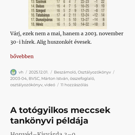
Várj, ezek nem a mai, hanem a 2003. november
30-i hírek. Alig huszonkét évesek.
„Első lépés pipa: őszi elsőség pontelőnnyel”
bővebben
Szerző
Közzétéve
Kategória
Címke
vh
2025.12.01.
Beszámoló
,
Osztályozókönyv
2003-04
,
BVSC
,
Márton István
,
összefoglaló
,
Első
osztályozókönyv
,
videó
11 hozzászólás
lépés
pipa:
őszi
A totógyilkos meccsek
elsőség
pontelőnnyel
tankönyvi példája
című
bejegyzéshez
Honvéd–Kisvárda 3–0