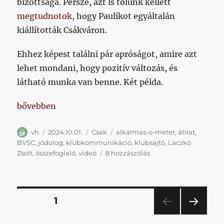
bizottsága. Persze, azt is tőlünk kellett
megtudnotok
, hogy Paulikot egyáltalán
kiállították Csákváron.
Ehhez képest találni pár apróságot, amire azt
lehet mondani, hogy pozitív változás, és
látható munka van benne. Két példa.
„Ha valami jó, azt is el kell ismerni”
bővebben
Szerző
Közzétéve
Kategória
Címke
vh
2024.10.01.
Csak
alkalmas-o-meter
,
átirat
,
BVSC
,
jódolog
,
klubkommunikáció
,
klubsajtó
,
Laczkó
Ha
Zsolt
,
összefoglaló
,
videó
8 hozzászólás
valami
jó,
azt
is
Bejegyzések
OLDAL
1
el
kell
KÖV