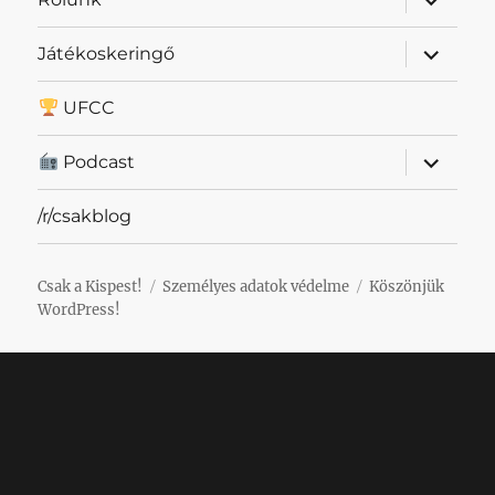
szétnyit
almenü
Játékoskeringő
szétnyit
UFCC
almenü
Podcast
szétnyit
/r/csakblog
Csak a Kispest!
Személyes adatok védelme
Köszönjük
WordPress!