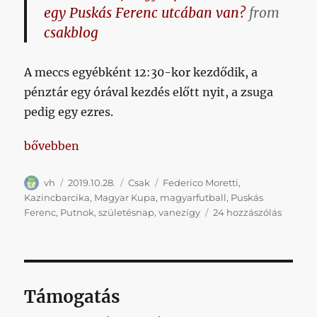
egy Puskás Ferenc utcában van?
from
csakblog
A meccs egyébként 12:30-kor kezdődik, a
pénztár egy órával kezdés előtt nyit, a zsuga
pedig egy ezres.
„Mindeközben és csak mellékesen egy apró magyarf
bővebben
Szerző
Közzétéve
Kategória
Címke
vh
2019.10.28.
Csak
Federico Moretti
,
Kazincbarcika
,
Magyar Kupa
,
magyarfutball
,
Puskás
Mindek
Ferenc
,
Putnok
,
születésnap
,
vanezígy
24 hozzászólás
és
csak
mellék
egy
apró
Támogatás
magyar
című