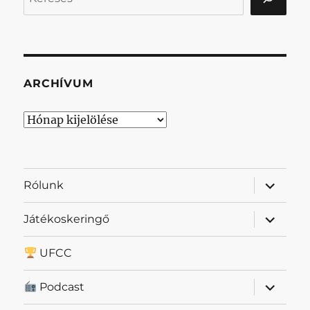
ARCHÍVUM
Archívum
almenü
Rólunk
szétnyit
almenü
Játékoskeringő
szétnyit
UFCC
almenü
Podcast
szétnyit