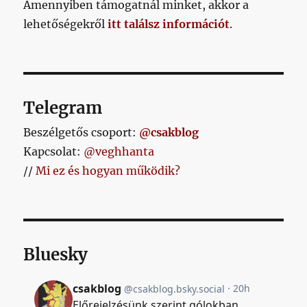
Amennyiben támogatnál minket, akkor a
bejegy
lehetőségekről
itt találsz információt
.
Telegram
Beszélgetős csoport:
@csakblog
Kapcsolat:
@veghhanta
//
Mi ez és hogyan működik?
Bluesky