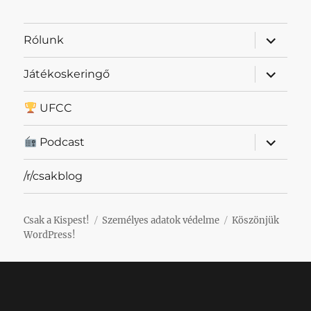
almenü
Rólunk
szétnyit
almenü
Játékoskeringő
szétnyit
UFCC
almenü
Podcast
szétnyit
/r/csakblog
Csak a Kispest!
Személyes adatok védelme
Köszönjük
WordPress!