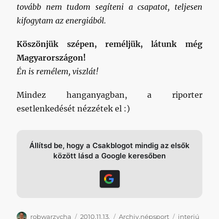
tovább nem tudom segíteni a csapatot, teljesen
kifogytam az energiából.
Köszönjük szépen, reméljük, látunk még
Magyarországon!
Én is remélem, viszlát!
Mindez hanganyagban, a riporter
esetlenkedését nézzétek el :)
Állítsd be, hogy a Csakblogot mindig az elsők
között lásd a Google keresőben
Szerző
Közzétéve
Kategória
Címke
robwarzycha
2010.11.13.
Archiv.népsport
interjú