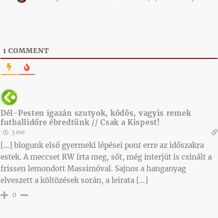
1
COMMENT
Dél-Pesten igazán szutyok, ködös, vagyis remek
futballidőre ébredtünk // Csak a Kispest!
3 éve
[…] blogunk első gyermeki lépései pont erre az időszakra
estek. A meccset RW írta meg, sőt, még interjút is csinált a
frissen lemondott Massimóval. Sajnos a hanganyag
elveszett a költözések során, a leirata […]
0