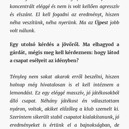
koncentrált eléggé és nem is volt kellően agresszív
és elszánt. El kell fogadni az eredményt, hiszen
néha veszítünk, néha nyerünk. Ma az
Újpest
jobb
volt nálunk.
Egy utolsó kérdés a jövőről. Ma elhagyod a
gárdát, mégis meg kell kérdeznem: hogy látod
a csapat esélyeit az idényben?
Tényleg nem sokat akarok erről beszélni, hiszen
holnap még hivatalosan is el kell intéznem a
lemondást. Ez egy eléggé masszív, jó játékosokból
álló csapat. Néhány játékost én választottam
nyáron, voltak, akiket előzőleg a klub szemelt ki.
Szerintem sikerült stabil csapatot kialakítanunk, jó
eredményeket is értünk el a bajnokságban, de