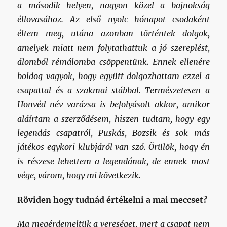
a második helyen, nagyon közel a bajnokság
éllovasához. Az első nyolc hónapot csodaként
éltem meg, utána azonban történtek dolgok,
amelyek miatt nem folytathattuk a jó szereplést,
álomból rémálomba csöppentünk. Ennek ellenére
boldog vagyok, hogy együtt dolgozhattam ezzel a
csapattal és a szakmai stábbal. Természetesen a
Honvéd név varázsa is befolyásolt akkor, amikor
aláírtam a szerződésem, hiszen tudtam, hogy egy
legendás csapatról, Puskás, Bozsik és sok más
játékos egykori klubjáról van szó. Örülök, hogy én
is részese lehettem a legendának, de ennek most
vége, várom, hogy mi következik.
Röviden hogy tudnád értékelni a mai meccset?
Ma megérdemeltük a vereséget, mert a csapat nem