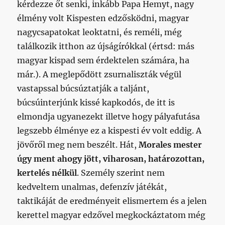
kérdezze őt senki, inkább Papa Hemyt, nagy
élmény volt Kispesten edzősködni, magyar
nagycsapatokat leoktatni, és reméli, még
találkozik itthon az újságírókkal (értsd: más
magyar kispad sem érdektelen számára, ha
már.). A meglepődött zsurnaliszták végül
vastapssal búcsúztatják a taljánt,
búcsúinterjúnk kissé kapkodós, de itt is
elmondja ugyanezekt illetve hogy pályafutása
legszebb élménye ez a kispesti év volt eddig. A
jövőről meg nem beszélt. Hát,
Morales mester
úgy ment ahogy jött, viharosan, határozottan,
kertelés nélkül
. Személy szerint nem
kedveltem unalmas, defenzív játékát,
taktikáját de eredményeit elismertem és a jelen
kerettel magyar edzővel megkockáztatom még