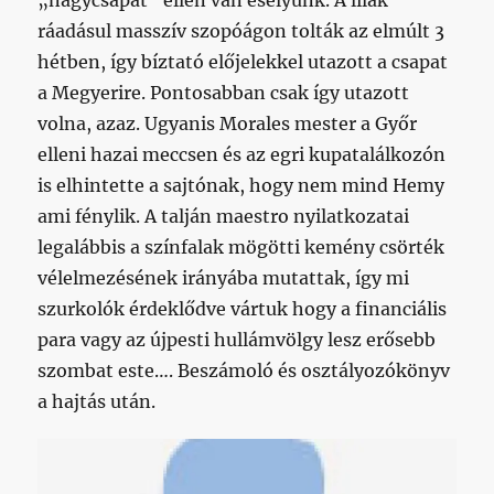
„nagycsapat” ellen van esélyünk. A lilák
ráadásul masszív szopóágon tolták az elmúlt 3
hétben, így bíztató előjelekkel utazott a csapat
a Megyerire. Pontosabban csak így utazott
volna, azaz. Ugyanis Morales mester a Győr
elleni hazai meccsen és az egri kupatalálkozón
is elhintette a sajtónak, hogy nem mind Hemy
ami fénylik. A talján maestro nyilatkozatai
legalábbis a színfalak mögötti kemény csörték
vélelmezésének irányába mutattak, így mi
szurkolók érdeklődve vártuk hogy a financiális
para vagy az újpesti hullámvölgy lesz erősebb
szombat este…. Beszámoló és osztályozókönyv
a hajtás után.