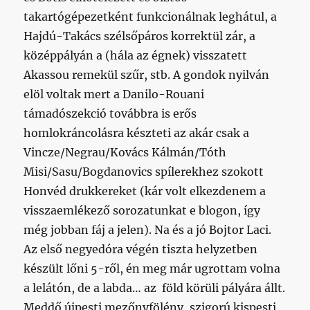
takartógépezetként funkcionálnak leghátul, a
Hajdú-Takács szélsőpáros korrektül zár, a
középpályán a (hála az égnek) visszatett
Akassou remekül szűr, stb. A gondok nyilván
elöl voltak mert a Danilo-Rouani
támadószekció továbbra is erős
homlokráncolásra készteti az akár csak a
Vincze/Negrau/Kovács Kálmán/Tóth
Misi/Sasu/Bogdanovics spílerekhez szokott
Honvéd drukkereket (kár volt elkezdenem a
visszaemlékező sorozatunkat e blogon, így
még jobban fáj a jelen). Na és a jó Bojtor Laci.
Az első negyedóra végén tiszta helyzetben
készült lőni 5-ről, én meg már ugrottam volna
a lelátón, de a labda… az föld körüli pályára állt.
Meddő újpesti mezőnyfölény, szigorú kispesti