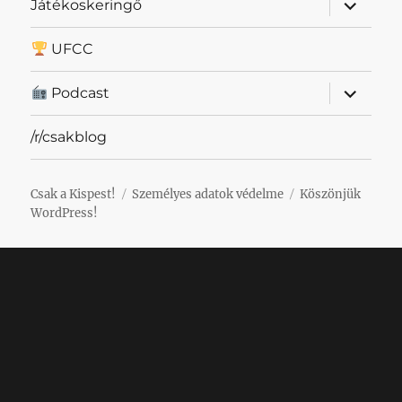
almenü
Játékoskeringő
szétnyit
UFCC
almenü
Podcast
szétnyit
/r/csakblog
Csak a Kispest!
Személyes adatok védelme
Köszönjük
WordPress!