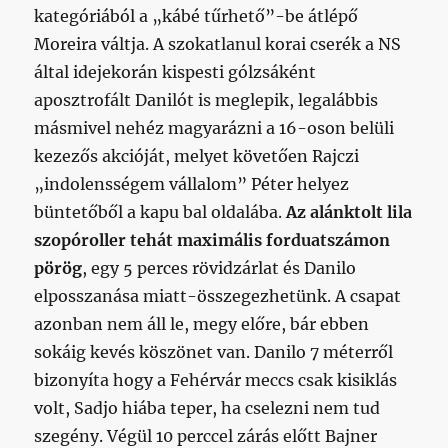
kategóriából a „kábé tűrhető”-be átlépő
Moreira váltja. A szokatlanul korai cserék a NS
által idejekorán kispesti gólzsáként
aposztrofált Danilót is meglepik, legalábbis
másmivel nehéz magyarázni a 16-oson belüli
kezezős akcióját, melyet követően Rajczi
„indolensségem vállalom” Péter helyez
büntetőből a kapu bal oldalába.
Az alánktolt lila
szopóroller tehát maximális forduatszámon
pörög
, egy 5 perces rövidzárlat és Danilo
elposszanása miatt-összegezhetünk. A csapat
azonban nem áll le, megy előre, bár ebben
sokáig kevés köszönet van. Danilo 7 méterről
bizonyíta hogy a Fehérvár meccs csak kisiklás
volt, Sadjo hiába teper, ha cselezni nem tud
szegény. Végül 10 perccel zárás előtt Bajner