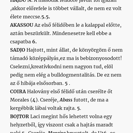
HAJDÚ N.
A második félidőre javult föl igazán
,akkor előrefele is többet vállalt, de nem ez volt
élete meccse.
5.5.
AKASSOU
Az első félidőben le a kalappal előtte,
aztán beszürkült. Mindenesetre kell ebbe a
csapatba
6.
SADJO
Hajtott, mint állat, de könyörgöm ő nem
támadó középpályás,ez ma is bebizonyosodott!
Cselezni,kreatívkodni nem nagyon tud, elöl
pedig nem elég a bulldogmentalitás. De ez nem
az ő hibája elsősorban.
5
.
COIRA
Halovány első félidő után cserélte őt
Morales (
4
). Cseréje,
Abass
futott, de ma a
kergébbik lábai voltak rajta.
5
.
BOJTOR
Laci megint hős lehetett volna egy
helyzetből, így viszont csak a hajtás maradt