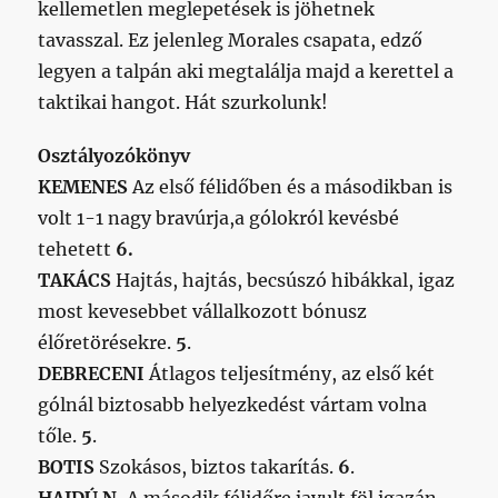
kellemetlen meglepetések is jöhetnek
tavasszal. Ez jelenleg Morales csapata, edző
legyen a talpán aki megtalálja majd a kerettel a
taktikai hangot. Hát szurkolunk!
Osztályozókönyv
KEMENES
Az első félidőben és a másodikban is
volt 1-1 nagy bravúrja,a gólokról kevésbé
tehetett
6.
TAKÁCS
Hajtás, hajtás, becsúszó hibákkal, igaz
most kevesebbet vállalkozott bónusz
élőretörésekre.
5
.
DEBRECENI
Átlagos teljesítmény, az első két
gólnál biztosabb helyezkedést vártam volna
tőle.
5
.
BOTIS
Szokásos, biztos takarítás.
6
.