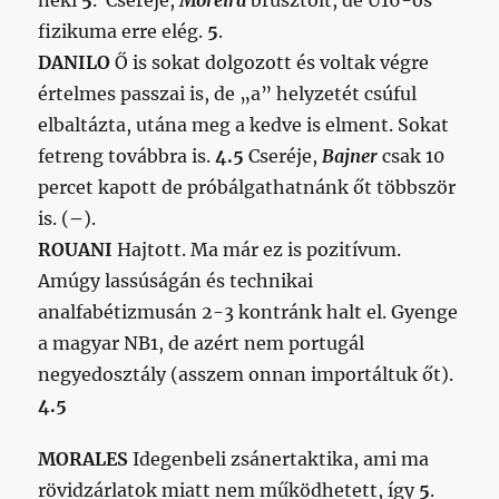
neki
5
. Cseréje,
Moreira
brusztolt, de U16-os
fizikuma erre elég.
5
.
DANILO
Ő is sokat dolgozott és voltak végre
értelmes passzai is, de „a” helyzetét csúful
elbaltázta, utána meg a kedve is elment. Sokat
fetreng továbbra is.
4.5
Cseréje,
Bajner
csak 10
percet kapott de próbálgathatnánk őt többször
is. (
–
).
ROUANI
Hajtott. Ma már ez is pozitívum.
Amúgy lassúságán és technikai
analfabétizmusán 2-3 kontránk halt el. Gyenge
a magyar NB1, de azért nem portugál
negyedosztály (asszem onnan importáltuk őt).
4.5
MORALES
Idegenbeli zsánertaktika, ami ma
rövidzárlatok miatt nem működhetett, így
5
.