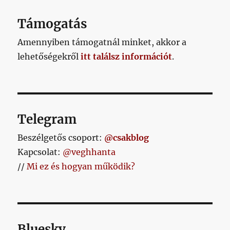
Támogatás
Amennyiben támogatnál minket, akkor a
lehetőségekről
itt találsz információt
.
Telegram
Beszélgetős csoport:
@csakblog
Kapcsolat:
@veghhanta
//
Mi ez és hogyan működik?
Bluesky