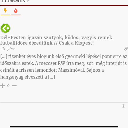
1
COMMENT
Dél-Pesten igazán szutyok, ködös, vagyis remek
futballidőre ébredtünk // Csak a Kispest!
3 éve
[…] tizenkét éves blogunk első gyermeki lépései pont erre az
időszakra estek. A meccset RW írta meg, sőt, még interjút is
csinált a frissen lemondott Massimóval. Sajnos a
hanganyag elveszett a […]
0