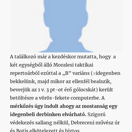
A találkozó már a kezdéskor mutatta, hogy a
két egységből álló Moralesi taktikai
repertoárból ezúttal a „B” variáns (=idegenben
bekkelünk, majd mikor az ellenfél bealszik,
beverjük az 1 v. 3 pt-ot érő gólocskát) került
betöltésre a vörös-fekete computerbe. A
mérkőzés úgy indult ahogy az mostanság egy
idegenbeli derbinken elvárható.
Szigorú
védekezés sallang nélkül, Debreceni művész úr
és Botis elkötelezett és biztos