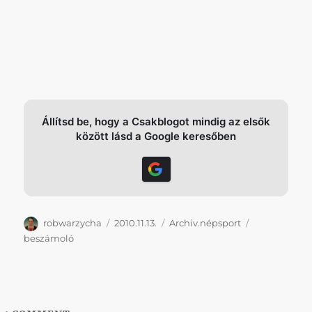
Állítsd be, hogy a Csakblogot mindig az elsők
között lásd a Google keresőben
Szerző
Közzétéve
Kategória
Címke
robwarzycha
2010.11.13.
Archiv.népsport
beszámoló