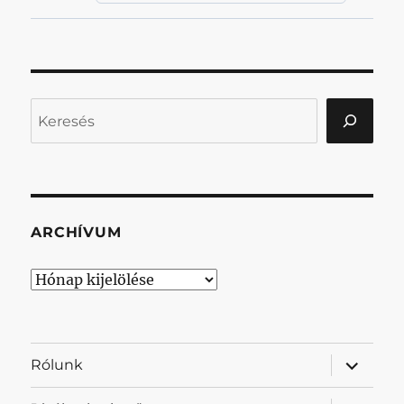
Keresés
ARCHÍVUM
Archívum
almenü
Rólunk
szétnyit