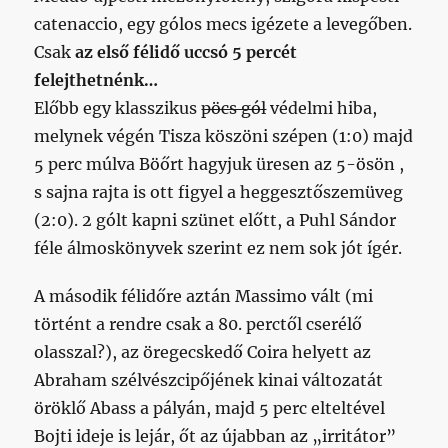
catenaccio, egy gólos mecs igézete a levegőben.
Csak
az első félidő uccsó 5 percét
felejthetnénk…
Előbb egy klasszikus
pöcs gól
védelmi hiba,
melynek végén Tisza köszöni szépen (1:0) majd
5 perc múlva Böőrt hagyjuk üresen az 5-ösön ,
s sajna rajta is ott figyel a heggesztőszemüveg
(2:0). 2 gólt kapni szünet előtt, a Puhl Sándor
féle álmoskönyvek szerint ez nem sok jót ígér.
A második félidőre aztán Massimo vált (mi
történt a rendre csak a 80. perctől cserélő
olasszal?), az öregecskedő Coira helyett az
Abraham szélvészcipőjének kinai változatát
öröklő Abass a pályán, majd 5 perc elteltével
Bojti ideje is lejár, őt az újabban az „irritátor”