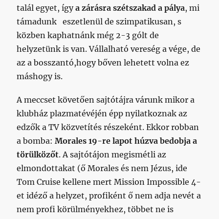
talál egyet, így
a zárásra szétszakad a pálya
, mi
támadunk eszetlenül de szimpatikusan, s
közben kaphatnánk még 2-3 gólt de
helyzetünk is van. Vállalható vereség a vége, de
az a bosszantó,hogy bőven lehetett volna ez
máshogy is.
A meccset követően sajtótájra várunk mikor a
klubház plazmatévéjén épp nyilatkoznak az
edzők a TV közvetítés részeként. Ekkor robban
a bomba:
Morales 19-re lapot húzva bedobja a
törülközőt
. A sajtótájon megismétli az
elmondottakat (ő Morales és nem Jézus, ide
Tom Cruise kellene mert Mission Impossible 4-
et idéző a helyzet, profiként ő nem adja nevét a
nem profi körülményekhez, többet ne is