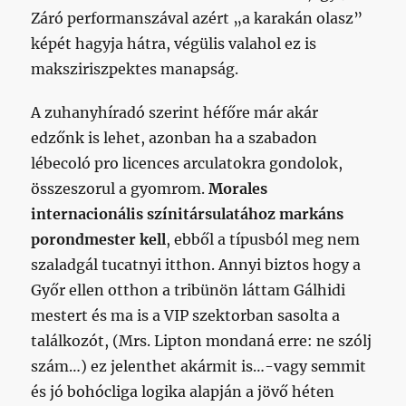
Záró performanszával azért „a karakán olasz”
képét hagyja hátra, végülis valahol ez is
maksziriszpektes manapság.
A zuhanyhíradó szerint héfőre már akár
edzőnk is lehet, azonban ha a szabadon
lébecoló pro licences arculatokra gondolok,
összeszorul a gyomrom.
Morales
internacionális színitársulatához markáns
porondmester kell
, ebből a típusból meg nem
szaladgál tucatnyi itthon. Annyi biztos hogy a
Győr ellen otthon a tribünön láttam Gálhidi
mestert és ma is a VIP szektorban sasolta a
találkozót, (Mrs. Lipton mondaná erre: ne szólj
szám…) ez jelenthet akármit is…-vagy semmit
és jó bohócliga logika alapján a jövő héten