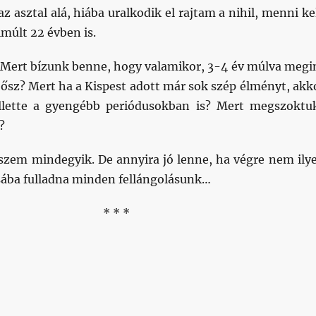
z asztal alá, hiába uralkodik el rajtam a nihil, menni kel
múlt 22 évben is.
? Mert bízunk benne, hogy valamikor, 3-4 év múlva megi
 ősz? Mert ha a Kispest adott már sok szép élményt, akk
ellette a gyengébb periódusokban is? Mert megszoktu
?
hiszem mindegyik. De annyira jó lenne, ha végre nem ily
ába fulladna minden fellángolásunk…
* * *