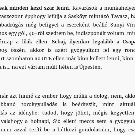
csak minden kezd szar lenni.
Kavarások a munkahelye
zaszezont épphogy lefújja a Saskőyt mintázó Tavasz, h
abadrúgás még befigyel a csereként beálló Sunyi Vír
mos egy gól, 40-ről szedtem be, indiszponált voltam, mi
rnap a lilák ellen.
Sebaj, ilyenkor legalább a Csap
005 őszén, akkor is azért gyógyultam fel egy ron
t szombaton az UTE ellen már kinn kellett lenni, kinn 
 is… na ezt vártam múlt héten is Újpesten.
már azt hinné az ember hogy múlik a dolog, nem, akk
banó torokgyulladás is beérkezik, mint aktuál
ás az idénybe: tudod, hogy jöhet, mégis kegyetlen
 valahogy a holnapi, Sió elleni meccs sem a gyógyul
 nem azzal teríti be a hétközi gondolataim, hogy cs