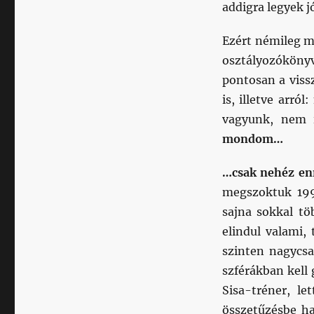
addigra legyek j
Ezért némileg m
osztályozóköny
pontosan a viss
is, illetve arró
vagyunk, nem 
mondom…
…csak nehéz en
megszoktuk 199
sajna sokkal tö
elindul valami, 
szinten nagycsa
szférákban kell
Sisa-tréner, le
összetűzésbe ha