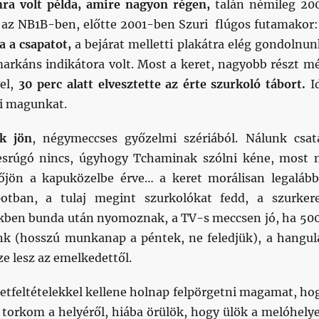
ra volt példa, amire nagyon régen,
talán némileg 20
e az NB1B-ben, előtte 2001-ben Szuri flúgos futamakor
a a csapatot,
a bejárat melletti plakátra elég gondolnun
markáns indikátora volt. Most a keret, nagyobb részt m
vel,
30 perc alatt elvesztette az érte szurkoló tábort.
I
ni magunkat.
k jön
, négymeccses győzelmi szériából. Nálunk csat
yesrúgó nincs, úgyhogy Tchaminak szólni kéne, most 
őjön a kapuközelbe érve… a keret morálisan legalább
apotban, a tulaj megint szurkolókat fedd, a szurker
kben bunda után nyomoznak, a TV-s meccsen jó, ha 50
k (hosszú munkanap a péntek, ne feledjük), a hangul
e lesz az emelkedettől.
retfeltételekkel kellene holnap felpörgetni magamat, ho
a torkom a helyéről, hiába örülök, hogy ülök a melóhely