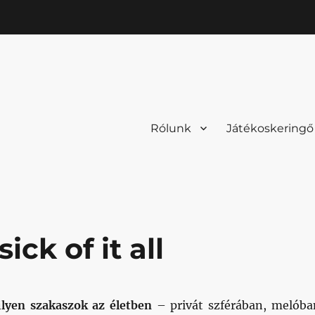
Rólunk
Játékoskeringő
ick of it all
lyen szakaszok az életben
– privát szférában, melóba