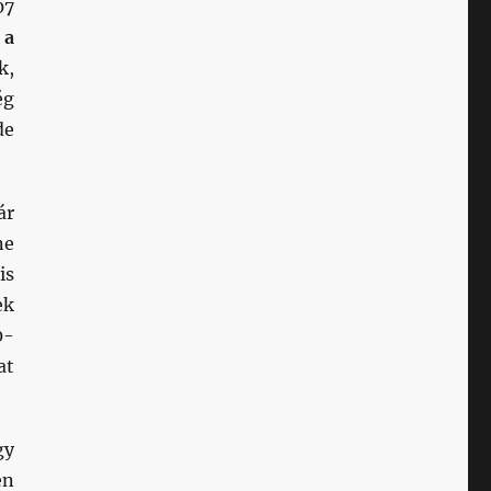
07
:
a
k,
ég
de
ár
ne
is
ek
0-
at
gy
en