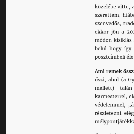
közelébe vitte,
szerettem, hiá
szenvedős, tra
ekkor jön a 20
módon kisiklás 
belül hogy így 
posztcímbeli éle
Ami remek össze
őszi, ahol (a G
mellett) talá
karmesterrel, el
védelemmel, „á
részletezni, elé
mélypontjátékka