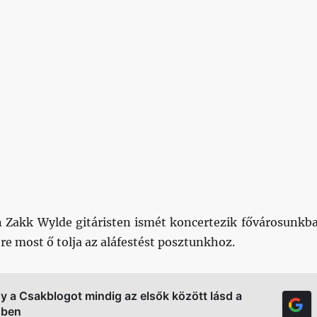
 Zakk Wylde gitáristen ismét koncertezik fővárosunkb
tére most ő tolja az aláfestést posztunkhoz.
gy a Csakblogot mindig az elsők között lásd a
őben