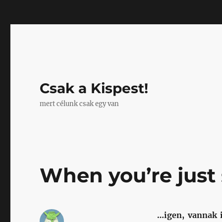
Mastodon
Csak a Kispest!
mert célunk csak egy van
When you’re just s
…igen, vannak i