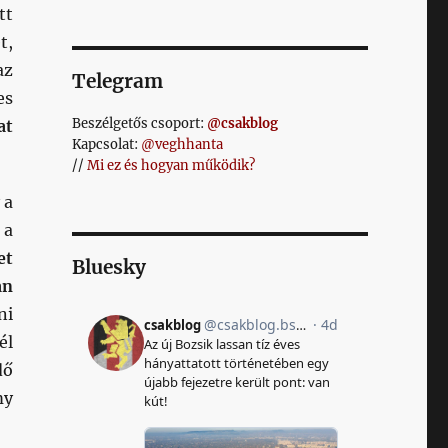
tt
t,
az
Telegram
es
Beszélgetős csoport:
@csakblog
at
Kapcsolat:
@veghhanta
//
Mi ez és hogyan működik?
 a
 a
et
Bluesky
an
ni
él
dő
my