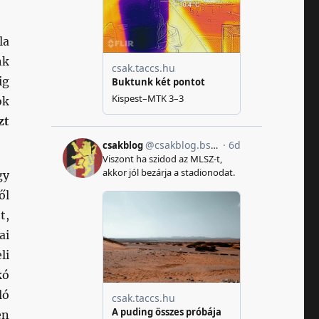
la
nk
ig
ok
zt
gy
ől
t,
ai
li
kó
ló
en