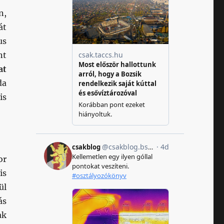
n,
át
us
nt
at
da
is
or
is
ül
ás
ak