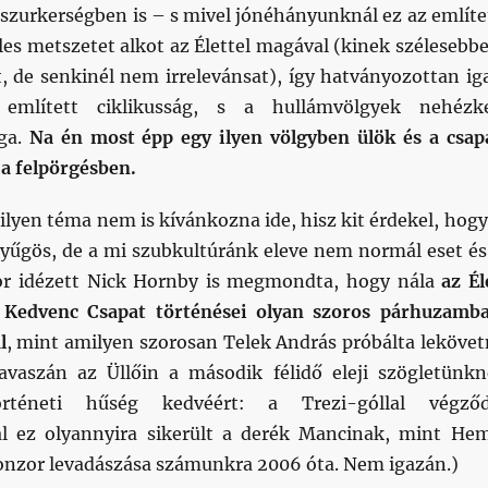
 szurkerségben is – s mivel jónéhányunknál ez az említe
es metszetet alkot az Élettel magával (kinek szélesebbe
, de senkinél nem irrelevánsat), így hatványozottan ig
említett ciklikusság, s a hullámvölgyek nehézk
ága.
Na én most épp egy ilyen völgyben ülök és a csap
 a felpörgésben.
lyen téma nem is kívánkozna ide, hisz kit érdekel, hogy
nyűgös, de a mi szubkultúránk eleve nem normál eset és
zor idézett Nick Hornby is megmondta, hogy nála
az Él
a Kedvenc Csapat történései olyan szoros párhuzamb
l
, mint amilyen szorosan Telek András próbálta lekövet
avaszán az Üllőin a második félidő eleji szögletünkn
éneti hűség kedvéért: a Trezi-góllal végző
l ez olyannyira sikerült a derék Mancinak, mint He
nzor levadászása számunkra 2006 óta. Nem igazán.)