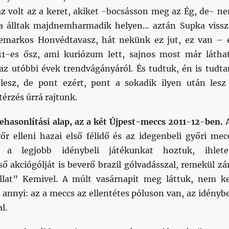
 az volt az a keret, akiket -bocsásson meg az Ég, de- n
ba álltak majdnemharmadik helyen… aztán Supka vissz
demarkos Honvédtavasz, hát nekünk ez jut, ez van – 
11-es ősz, ami kuriózum lett, sajnos most már látha
az utóbbi évek trendvágányáról. És tudtuk, én is tudt
lesz, de pont ezért, pont a sokadik ilyen után lesz
térzés úrrá rajtunk.
hasonlítási alap, az a két Újpest-meccs 2011-12-ben.
yőr elleni hazai első félidő és az idegenbeli győri mec
n a legjobb idénybeli játékunkat hoztuk, ihlete
ső akciógólját is beverő brazil gólvadásszal, remekül zá
llat” Kemivel. A múlt vasárnapit meg láttuk, nem ke
g annyi: az a meccs az ellentétes póluson van, az idénybe
l.