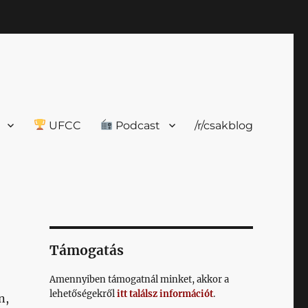
UFCC
Podcast
/r/csakblog
Támogatás
Amennyiben támogatnál minket, akkor a
lehetőségekről
itt találsz információt
.
n,