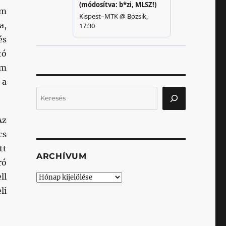
em
a,
és
tó
am
 a
Keresés
Az
cs
tt
ARCHÍVUM
ró
ll
Archívum
li