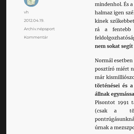
mindenhol. És a
Szerző
vh
halmaz igen szél
Közzétéve
2012.04.19.
kinek szűkebbet
Kategória
Archiv.népsport
rá a fentebb 
Címke
Kommentár
feldolgozhatós
nem sokat segít
Normál esetben i
posztíró miért 
már kismilliós
történései és 
állnak egymássa
Pisontot 1991 t
(csak a tört
pontrúgásunkná
úrnak a mezszpo