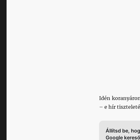
Idén koranyáron
– e hír tisztele
Állítsd be, ho
Google keres