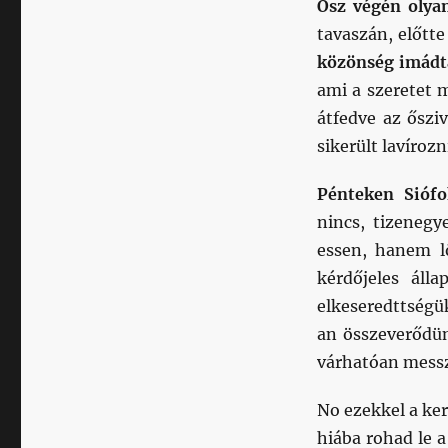
Ősz végén olyan
tavaszán, előtt
közönség imádt
ami a szeretet 
átfedve az őszi
sikerült lavíroz
Pénteken Siófo
nincs, tizeneg
essen, hanem l
kérdőjeles áll
elkeseredttségü
an összeverődün
várhatóan messz
No ezekkel a ke
hiába rohad le 