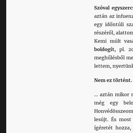
Szóval egyszer
aztán az infuen
egy időntúli sz
részéről, alatto
Kemi múlt vasá
boldogít,
pl. 2
meghűlésből mer
lettem, nyertünk
Nem ez történt.
… aztán mikor 
még egy belob
Honvédösszeoml
lesújt. És most
ígéretét hozza,