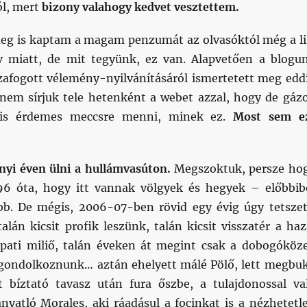
ól, mert
bizony valahogy kedvet vesztettem.
eg is kaptam a magam penzumát az olvasóktól még a li
v miatt, de mit tegyünk, ez van. Alapvetően a blogu
zafogott vélemény-nyilvánításáról ismertetett meg edd
l: nem sírjuk tele hetenként a webet azzal, hogy de gáz
is érdemes meccsre menni, minek ez.
Most sem e
nyi éven ülni a hullámvasúton.
Megszoktuk, persze ho
6 óta, hogy itt vannak völgyek és hegyek – előbbib
bb. De mégis, 2006-07-ben rövid egy évig úgy tetszet
talán kicsit profik leszünk, talán kicsit visszatér a haz
pati miliő, talán éveken át megint csak a dobogóköze
 gondolkoznunk… aztán ehelyett málé Pölő, lett megbu
tt bíztató tavasz után fura őszbe, a tulajdonossal va
nyatló Morales, aki ráadásul a focinkat is a nézhetetl