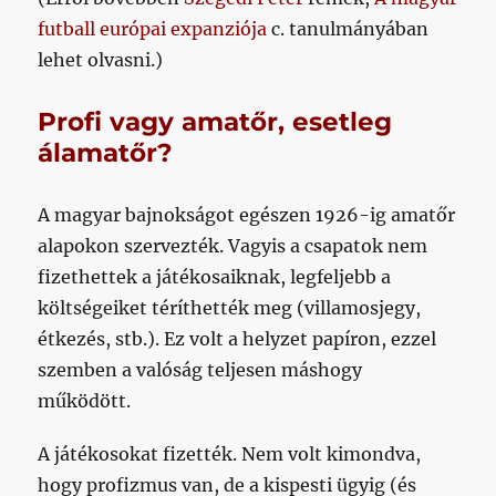
futball európai expanziója
c. tanulmányában
lehet olvasni.)
Profi vagy amatőr, esetleg
álamatőr?
A magyar bajnokságot egészen 1926-ig amatőr
alapokon szervezték. Vagyis a csapatok nem
fizethettek a játékosaiknak, legfeljebb a
költségeiket téríthették meg (villamosjegy,
étkezés, stb.). Ez volt a helyzet papíron, ezzel
szemben a valóság teljesen máshogy
működött.
A játékosokat fizették. Nem volt kimondva,
hogy profizmus van, de a kispesti ügyig (és