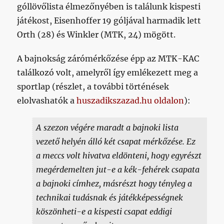
góllövőlista élmezőnyében is találunk kispesti
játékost, Eisenhoffer 19 góljával harmadik lett
Orth (28) és Winkler (MTK, 24) mögött.
A bajnokság zárómérkőzése épp az MTK-KAC
találkozó volt, amelyről így emlékezett meg a
sportlap (részlet, a további történések
elolvashatók a
huszadikszazad.hu oldalon
):
A szezon végére maradt a bajnoki lista
vezető helyén álló két csapat mérkőzése. Ez
a meccs volt hivatva eldönteni, hogy egyrészt
megérdemelten jut-e a kék-fehérek csapata
a bajnoki címhez, másrészt hogy tényleg a
technikai tudásnak és játékképességnek
köszönheti-e a kispesti csapat eddigi