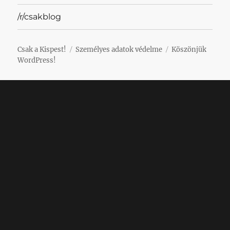
/r/csakblog
Csak a Kispest!
Személyes adatok védelme
Köszönjük
WordPress!