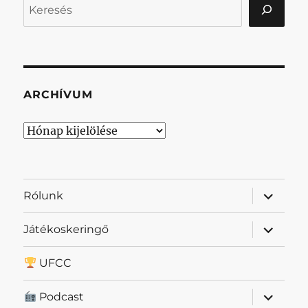
Keresés
ARCHÍVUM
Archívum
almenü
Rólunk
szétnyit
almenü
Játékoskeringő
szétnyit
UFCC
almenü
Podcast
szétnyit