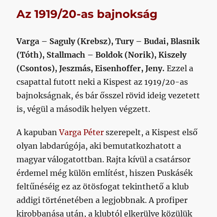
Az 1919/20-as bajnokság
Varga – Saguly (Krebsz), Tury – Budai, Blasnik
(Tóth), Stallmach – Boldok (Norik), Kiszely
(Csontos), Jeszmás, Eisenhoffer, Jeny.
Ezzel a
csapattal futott neki a Kispest az 1919/20-as
bajnokságnak, és bár ősszel rövid ideig vezetett
is, végül a második helyen végzett.
A kapuban
Varga Péter
szerepelt, a Kispest első
olyan labdarúgója, aki bemutatkozhatott a
magyar válogatottban. Rajta kívül a csatársor
érdemel még külön említést, hiszen Puskásék
feltűnéséig ez az ötösfogat tekinthető a klub
addigi történetében a legjobbnak. A profiper
kirobbanása után, a klubtól elkerülve közülük