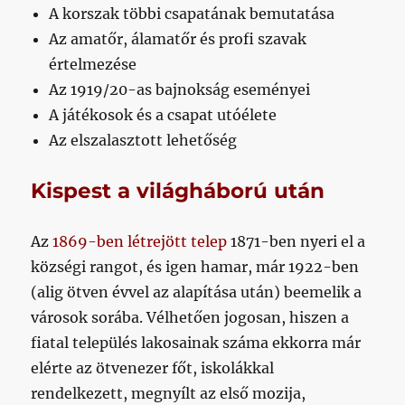
A korszak többi csapatának bemutatása
Az amatőr, álamatőr és profi szavak
értelmezése
Az 1919/20-as bajnokság eseményei
A játékosok és a csapat utóélete
Az elszalasztott lehetőség
Kispest a világháború után
Az
1869-ben létrejött telep
1871-ben nyeri el a
községi rangot, és igen hamar, már 1922-ben
(alig ötven évvel az alapítása után) beemelik a
városok sorába. Vélhetően jogosan, hiszen a
fiatal település lakosainak száma ekkorra már
elérte az ötvenezer főt, iskolákkal
rendelkezett, megnyílt az első mozija,