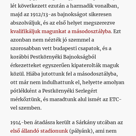
lét következett ezután a harmadik vonalban,
majd az 1912/13-as bajnokságot sikeresen
abszolváljuk, és az első helyet megszerezve
kvalifikáljuk magunkat a másodosztályba
. Ezt
azonban nem nézték jó szemmel a
szorosabban vett budapesti csapatok, és a
korábbi Pestkörnyéki Bajnokságból
érkezetteket egyszerűen kipaterolták maguk
közül. Hiába jutottunk fel a másodosztályba,
ott már nem indulhattunk el, helyette amolyan
pótlékként a Pestkörnyéki Serlegért
mérkőztünk, és maradtunk alul ismét az ETC-
vel szemben.
1914-ben átadásra került a Sárkány utcában az
első állandó stadionunk
(pályánk), ami nem