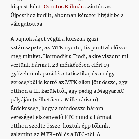
kispestiként.
Csontos Kálmán
szintén az
Újpesthez került, ahonnan kétszer hívják be a
válogatottba.
A bajnokságot végül a korszak igazi
sztárcsapata, az MTK nyerte, tíz ponttal előzve
meg minket. Harmadik a Fradi, akire viszont mi
vertünk hármat. 28 mérkőzésen elért 19
győzelmünk parádés statisztika, és a négy
vereségből is kettő az MTK ellen jött össze, egy
otthon a III. kerülettől, egy pedig a Magyar AC
pályáján (vélhetően a Millenárison).
Érdekesség, hogy a mindössze három
vereséget elszenvedő FTC mind a hármat
otthon szedte össze, köztük épp tőlünk,
valamint az MTK-tól és a BTC-től. A