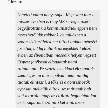
Idézem:
Lehetett volna nagy csapat Kispesten már a
húszas években is (egy MK serleget azért
begyűjtöttünk a kommunistának éppen nem
nevezhető időszakban), de miközben a
szomszédkerületekben tiltott módon pénzért
fociztak, addig nálunk az egyébként előző
évben az élvonalban második helyen végzett
Kispest játékosai elfogadtak némi
ruhaneműt. Ez szúrta az akkori élcsapatok
szemét, és ha már a pályán nem mindig
tudtak elintézni, a tőke és a döntéshozók
gyorsan melléjük álltak. Az már csak hab
volt a tortán, hogy az eltiltott legjobbjainkat
az élcsapatnak számító két klub azon