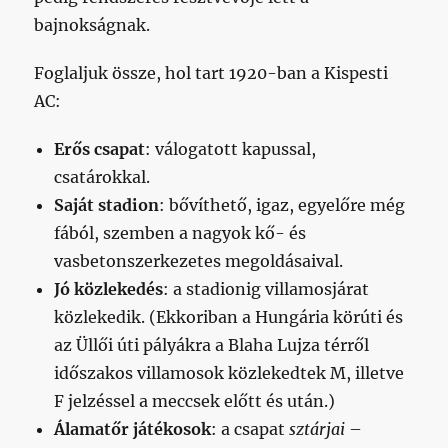
bajnokságnak.
Foglaljuk össze, hol tart 1920-ban a Kispesti
AC:
Erős csapat
: válogatott kapussal,
csatárokkal.
Saját stadion
: bővíthető, igaz, egyelőre még
fából, szemben a nagyok kő- és
vasbetonszerkezetes megoldásaival.
Jó közlekedés
: a stadionig villamosjárat
közlekedik. (Ekkoriban a Hungária körúti és
az Üllői úti pályákra a Blaha Lujza térről
időszakos villamosok közlekedtek M, illetve
F jelzéssel a meccsek előtt és után.)
Álamatőr játékosok
: a csapat
sztárjai
–