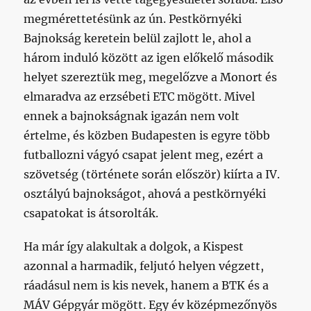
megmérettetésünk az ún. Pestkörnyéki
Bajnokság keretein belül zajlott le, ahol a
három induló között az igen előkelő második
helyet szereztük meg, megelőzve a Monort és
elmaradva az erzsébeti ETC mögött. Mivel
ennek a bajnokságnak igazán nem volt
értelme, és közben Budapesten is egyre több
futballozni vágyó csapat jelent meg, ezért a
szövetség (története során először) kiírta a IV.
osztályú bajnokságot, ahová a pestkörnyéki
csapatokat is átsorolták.
Ha már így alakultak a dolgok, a Kispest
azonnal a harmadik, feljutó helyen végzett,
ráadásul nem is kis nevek, hanem a BTK és a
MÁV Gépgyár mögött. Egy év középmezőnyös