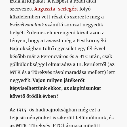
írtak ki kupákat. A Kispest a Fradi által
szervezett
Auguszta-serlegért
folyó
küzdelemben vett részt és szerezte meg a
kváziélvonalnak
számító sorozat negyedik
helyét. Érdemes elmerengeni kicsit azon a
tényen, hogy a tavaszt még a Pestkörnyéki
Bajnokságban töltő egyesület egy fél évvel
később már a Ferencváros és a BTC után, csak
gólkülönbséggel elmaradva a III. kerülettől (az
MTK és a Törekvés távolmaradása mellett) lett
negyedik.
Vajon milyen játékerőt
képviselhettünk ekkor, az alapításunkat
követő ötödik évben?
Az 1915-ös hadibajnokságban még ezt a
teljesítményünket is sikerült felülmúlnunk, és
az MTK, Törekvés, FTC hármasa mögött