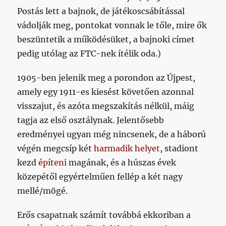
Postás lett a bajnok, de játékoscsábítással
vádolják meg, pontokat vonnak le tőle, mire ők
beszüntetik a működésüket, a bajnoki címet
pedig utólag az FTC-nek ítélik oda.)
1905-ben jelenik meg a porondon az Újpest,
amely egy 1911-es kiesést követően azonnal
visszajut, és azóta megszakítás nélkül, máig
tagja az első osztálynak. Jelentősebb
eredményei ugyan még nincsenek, de a háború
végén megcsíp két
harmadik helyet
, stadiont
kezd
építeni
magának, és a húszas évek
közepétől egyértelműen fellép a két nagy
mellé/mögé.
Erős csapatnak számít továbbá ekkoriban a