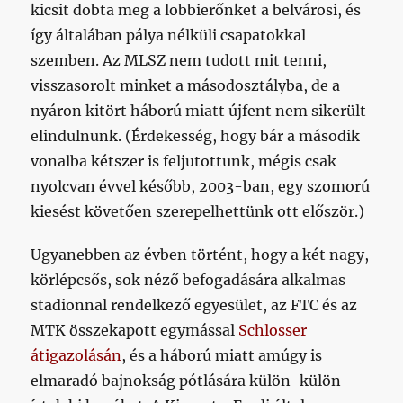
kicsit dobta meg a lobbierőnket a belvárosi, és
így általában pálya nélküli csapatokkal
szemben. Az MLSZ nem tudott mit tenni,
visszasorolt minket a másodosztályba, de a
nyáron kitört háború miatt újfent nem sikerült
elindulnunk. (Érdekesség, hogy bár a második
vonalba kétszer is feljutottunk, mégis csak
nyolcvan évvel később, 2003-ban, egy szomorú
kiesést követően szerepelhettünk ott először.)
Ugyanebben az évben történt, hogy a két nagy,
körlépcsős, sok néző befogadására alkalmas
stadionnal rendelkező egyesület, az FTC és az
MTK összekapott egymással
Schlosser
átigazolásán
, és a háború miatt amúgy is
elmaradó bajnokság pótlására külön-külön