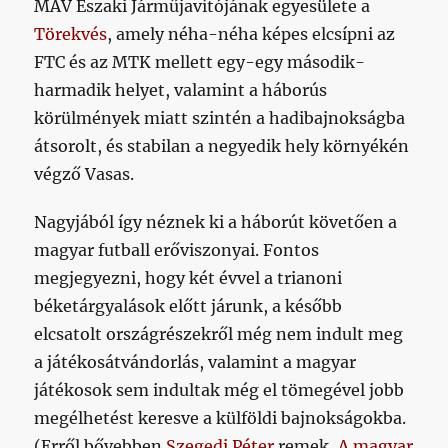
MÁV Északi Járműjavítójának egyesülete a
Törekvés
, amely néha-néha képes elcsípni az
FTC és az MTK mellett egy-egy második-
harmadik helyet, valamint a háborús
körülmények miatt szintén a hadibajnokságba
átsorolt, és stabilan a negyedik hely környékén
végző Vasas.
Nagyjából így néznek ki a háborút követően a
magyar futball erőviszonyai. Fontos
megjegyezni, hogy két évvel a trianoni
béketárgyalások előtt járunk, a később
elcsatolt országrészekről még nem indult meg
a játékosátvándorlás, valamint a magyar
játékosok sem indultak még el tömegével jobb
megélhetést keresve a külföldi bajnokságokba.
(Erről bővebben
Szegedi Péter
remek,
A magyar