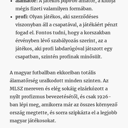
álamatőr:
A játékos
papíron
amatőr, a klubja
mégis fizeti valamilyen formában.
profi:
Olyan játékos, aki szerződéses
viszonyban áll a csapatával, a játékáért pénzt
fogad el. Fontos tudni, hogy a korszakban
érvényben lévő szabályozás szerint, az a
játékos, aki profi labdarúgóval játszott egy
csapatban, szintén profinak minősült.
A magyar futballban ekkoriban totális
álamatőrség uralkodott minden szinten. Az
MLSZ mereven és elég sokáig elzárkózott a
nyílt profizmus bevezetésétől, és csak 1926-
ban lépi meg, amikorra már az összes környező
ország megtette, és sorra szipkázta el a legjobb
magyar játékosokat.