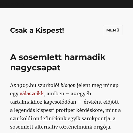
Mastodon
Csak a Kispest!
MENÜ
A sosemlett harmadik
nagycsapat
Az 1909.hu szurkolói
blogon
jelent meg minap
egy
válaszcikk
, amiben – az egyéb
tartalmakhoz kapcsolódóan – érvként előjött
a legendás kispesti profiper kérdésköre, mint a
szurkolói öndefiníciónk egyik sarokpontja, a
sosemlett alternatív történelmünk origója.