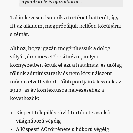
nyomban le is igazolhatta…
Talán kevesen ismerik a történet hátterét, így
itt az alkalom, megpróbáljuk kellően körüljárni
a témát.
Ahhoz, hogy igazán megérthessük a dolog
súlyát, érdemes előbb átnézni, milyen
környezetben értük el ezt a hatalmas, és utólag
tőlünk adminisztratív és nem kicsit álszent
módon elvett sikert. Főbb pontjaink lesznek az
1920-as év kontextusba helyezéséhez a
következők:
Kispest település rövid története az első
világháború végéig
A Kispesti AC története a háború végéig