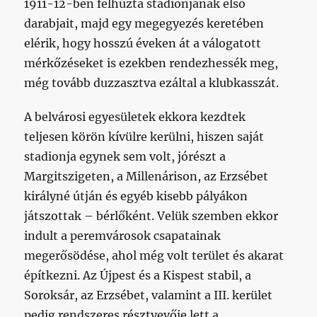
1911-12-ben felhúzta stadionjának első
darabjait, majd egy megegyezés keretében
elérik, hogy hosszú éveken át a válogatott
mérkőzéseket is ezekben rendezhessék meg,
még tovább duzzasztva ezáltal a klubkasszát.
A belvárosi egyesületek ekkora kezdtek
teljesen körön kívülre kerülni, hiszen saját
stadionja egynek sem volt, jórészt a
Margitszigeten, a Millenárison, az Erzsébet
királyné útján és egyéb kisebb pályákon
játszottak – bérlőként. Velük szemben ekkor
indult a peremvárosok csapatainak
megerősödése, ahol még volt terület és akarat
építkezni. Az Újpest és a Kispest stabil, a
Soroksár, az Erzsébet, valamint a III. kerület
pedig rendszeres résztvevője lett a