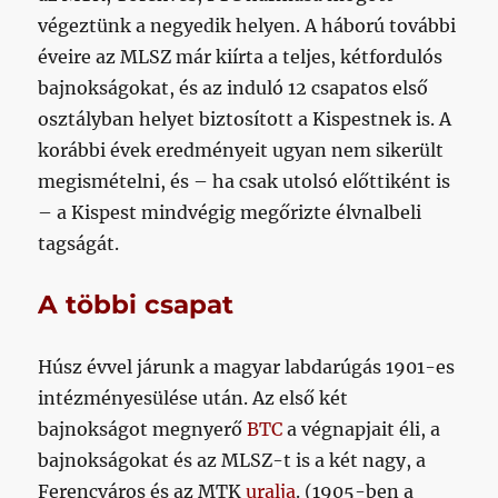
végeztünk a negyedik helyen. A háború további
éveire az MLSZ már kiírta a teljes, kétfordulós
bajnokságokat, és az induló 12 csapatos első
osztályban helyet biztosított a Kispestnek is. A
korábbi évek eredményeit ugyan nem sikerült
megismételni, és – ha csak utolsó előttiként is
– a Kispest mindvégig megőrizte élvnalbeli
tagságát.
A többi csapat
Húsz évvel járunk a magyar labdarúgás 1901-es
intézményesülése után. Az első két
bajnokságot megnyerő
BTC
a végnapjait éli, a
bajnokságokat és az MLSZ-t is a két nagy, a
Ferencváros és az MTK
uralja
. (1905-ben a