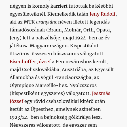
négyen is komoly karriert futottak be későbbi
egyesületeiknél. Kiemelkedik talán
Jeny Rudolf
,
aki az MTK
aranylánc
néven illetett legendás
támadósorának (Braun, Molnár, Orth, Opata,
Jeny) lett a balszélsője, majd 1924-ben az év
játékosa Magyarországon. Kispestiként
ötszörös, összesen húszszoros válogatott.
Eisenhoffer József
a Ferencvároshoz került,
majd Csehszlovákiába, Ausztriába, az Egyesült
Államokba és végül Franciaországba, az
Olympique Marseille-hez. Nyolcszoros
(kispestiként egyszeres) válogatott.
Jeszmás
József
egy rövid csehszlovákiai kitérő után
került az Újpesthez, amelynek színeiben
1923/24-ben a bajnokság gólkirálya lesz.
Négyszeres válogatott, de egyszer sem