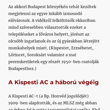
Az akkori Budapest környékén tehát kezdtek
megjelenni az egyre inkább izmosodó
elővárosok. A vidékről felköltözők ekkoriban
mind szívesebben választották ezeket a
településeket a főváros helyett, jórészt az
olcsóbb ingatlanok és az új gyárakban létrejött
munkahelyek miatt. (Kispestet, Erzsébetet,
Lőrincet, Soroksárt valamint a mai
peremkerületek egy részét 1950-ben csatolják
Budapesthez.)
A Kispesti AC a háború végéig
A Kispesti AC-t (a Bp. Honvéd jogelődjét)
1909-ben alapították, és az MLSZ még abban
az évben fel is vette tagegyesületei sorába. Első