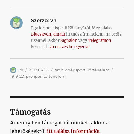
Szerző:
vh
Egy lőrinci kispesti Kőbányáról. Megtalálsz
Blueskyon
,
emailt
itt tudsz írni nekem, ha pedig
üzennél, akkor
Signalon
vagy
Telegramon
keress. ||
vh összes bejegyzése
Szerző
Közzétéve
Kategória
Címke
vh
2012.04.19.
Archiv.népsport
,
Történelem
1919-20
,
profiper
,
történelem
Támogatás
Amennyiben támogatnál minket, akkor a
lehetőségekről
itt találsz információt
.