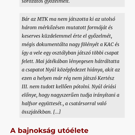
sorozatos győzelmeit.
Bár az MTK ma nem játszotta ki az utolsó
három mérkőzésen mutatott formáját és
keserves küzdelemmel érte el győzelmét,
mégis dokumentálta nagy fölényét a KAC és
így a vele egy osztályban játszó többi csapat
felett. Mai játékában lényegesen hátráltatta
a csapatot Nyúl középfedezet hiánya, akit az
ezen a helyen már rég nem játszó Kertész
III. nem tudott kellően pótolni. Nyúl óriási
előnye, hogy nagyszerűen tudja irányítani a
halfsor együttesét., a csatársorral való
összjátékban. […]
A bajnokság utóélete