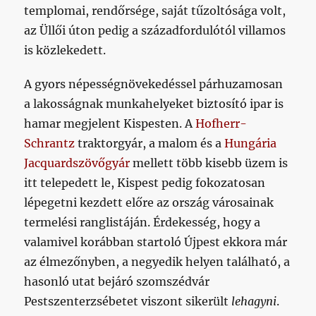
templomai, rendőrsége, saját tűzoltósága volt,
az Üllői úton pedig a századfordulótól villamos
is közlekedett.
A gyors népességnövekedéssel párhuzamosan
a lakosságnak munkahelyeket biztosító ipar is
hamar megjelent Kispesten. A
Hofherr-
Schrantz
traktorgyár, a malom és a
Hungária
Jacquardszövőgyár
mellett több kisebb üzem is
itt telepedett le, Kispest pedig fokozatosan
lépegetni kezdett előre az ország városainak
termelési ranglistáján. Érdekesség, hogy a
valamivel korábban startoló Újpest ekkora már
az élmezőnyben, a negyedik helyen található, a
hasonló utat bejáró szomszédvár
Pestszenterzsébetet viszont sikerült
lehagyni
.