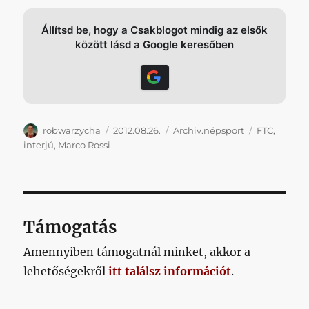
Állítsd be, hogy a Csakblogot mindig az elsők
között lásd a Google keresőben
Szerző
Közzétéve
Kategória
Címke
robwarzycha
2012.08.26.
Archiv.népsport
FTC
,
interjú
,
Marco Rossi
Támogatás
Amennyiben támogatnál minket, akkor a
lehetőségekről
itt találsz információt
.