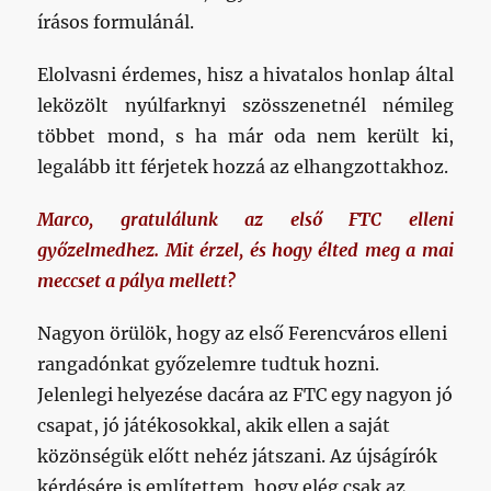
írásos formulánál.
Elolvasni érdemes, hisz a hivatalos honlap által
leközölt nyúlfarknyi szösszenetnél némileg
többet mond, s ha már oda nem került ki,
legalább itt férjetek hozzá az elhangzottakhoz.
Marco, gratulálunk az első FTC elleni
győzelmedhez. Mit érzel, és hogy élted meg a mai
meccset a pálya mellett?
Nagyon örülök, hogy az első Ferencváros elleni
rangadónkat győzelemre tudtuk hozni.
Jelenlegi helyezése dacára az FTC egy nagyon jó
csapat, jó játékosokkal, akik ellen a saját
közönségük előtt nehéz játszani. Az újságírók
kérdésére is említettem, hogy elég csak az