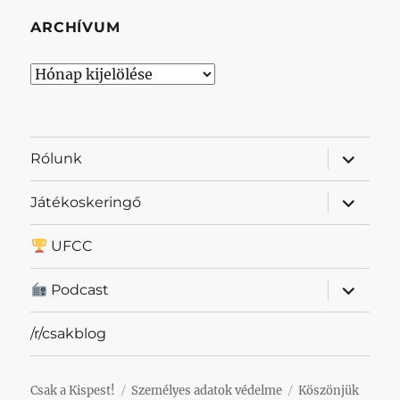
ARCHÍVUM
Archívum
almenü
Rólunk
szétnyit
almenü
Játékoskeringő
szétnyit
UFCC
almenü
Podcast
szétnyit
/r/csakblog
Csak a Kispest!
Személyes adatok védelme
Köszönjük