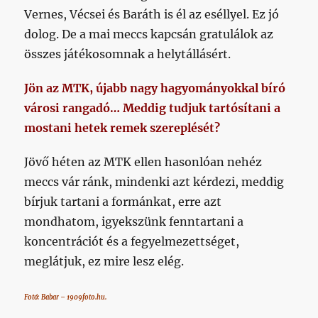
Vernes, Vécsei és Baráth is él az eséllyel. Ez jó
dolog. De a mai meccs kapcsán gratulálok az
összes játékosomnak a helytállásért.
Jön az MTK, újabb nagy hagyományokkal bíró
városi rangadó… Meddig tudjuk tartósítani a
mostani hetek remek szereplését?
Jövő héten az MTK ellen hasonlóan nehéz
meccs vár ránk, mindenki azt kérdezi, meddig
bírjuk tartani a formánkat, erre azt
mondhatom, igyekszünk fenntartani a
koncentrációt és a fegyelmezettséget,
meglátjuk, ez mire lesz elég.
Fotó: Babar – 1909foto.hu.