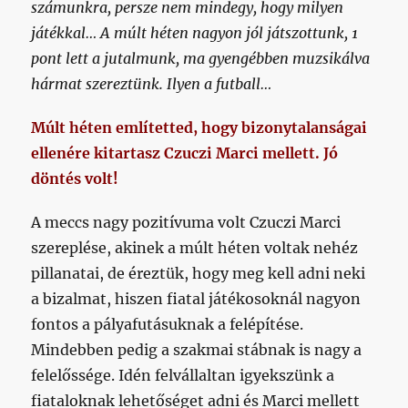
számunkra, persze nem mindegy, hogy milyen
játékkal… A múlt héten nagyon jól játszottunk, 1
pont lett a jutalmunk, ma gyengébben muzsikálva
hármat szereztünk. Ilyen a futball…
Múlt héten említetted, hogy bizonytalanságai
ellenére kitartasz Czuczi Marci mellett. Jó
döntés volt!
A meccs nagy pozitívuma volt Czuczi Marci
szereplése, akinek a múlt héten voltak nehéz
pillanatai, de éreztük, hogy meg kell adni neki
a bizalmat, hiszen fiatal játékosoknál nagyon
fontos a pályafutásuknak a felépítése.
Mindebben pedig a szakmai stábnak is nagy a
felelőssége. Idén felvállaltan igyekszünk a
fiataloknak lehetőséget adni és Marci mellett