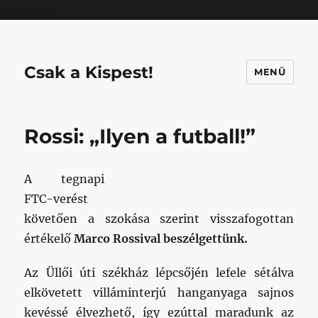
Mastodon
Csak a Kispest!
MENÜ
Rossi: „Ilyen a futball!”
A tegnapi
FTC-verést
követően a szokása szerint visszafogottan
értékelő
Marco Rossival beszélgettünk.
Az Üllői úti székház lépcsőjén lefele sétálva
elkövetett villáminterjú hanganyaga sajnos
kevéssé élvezhető, így ezúttal maradunk az