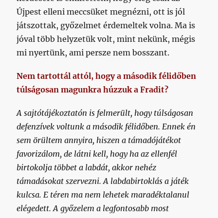
Újpest elleni meccsüket megnézni, ott is jól
játszottak, győzelmet érdemeltek volna. Ma is
jóval több helyzetük volt, mint nekünk, mégis
mi nyertünk, ami persze nem bosszant.
Nem tartottál attól, hogy a második félidőben
túlságosan magunkra húzzuk a Fradit?
A sajtótájékoztatón is felmerült, hogy túlságosan
defenzívek voltunk a második félidőben. Ennek én
sem örültem annyira, hiszen a támadójátékot
favorizálom, de látni kell, hogy ha az ellenfél
birtokolja többet a labdát, akkor nehéz
támadásokat szervezni. A labdabirtoklás a játék
kulcsa. E téren ma nem lehetek maradéktalanul
elégedett. A győzelem a legfontosabb most