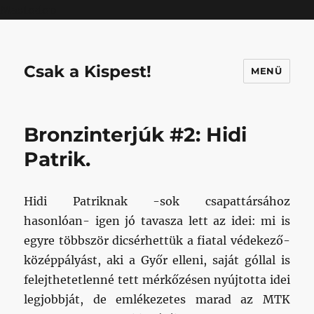
Mastodon
Csak a Kispest!
MENÜ
Bronzinterjúk #2: Hidi
Patrik.
Hidi Patriknak -sok csapattársához
hasonlóan- igen jó tavasza lett az idei: mi is
egyre többször dicsérhettük a fiatal védekező-
középpályást, aki a Győr elleni, saját góllal is
felejthetetlenné tett mérkőzésen nyújtotta idei
legjobbját, de emlékezetes marad az MTK