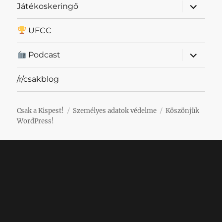
almenü
Játékoskeringő
szétnyit
UFCC
almenü
Podcast
szétnyit
/r/csakblog
Csak a Kispest!
Személyes adatok védelme
Köszönjük
WordPress!