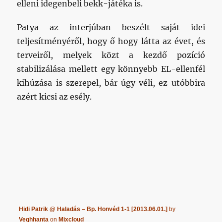
elleni idegenbeli bekk-játéka is.
Patya az interjúban beszélt saját idei
teljesítményéről, hogy ő hogy látta az évet, és
terveiről, melyek közt a kezdő pozíció
stabilizálása mellett egy könnyebb EL-ellenfél
kihúzása is szerepel, bár úgy véli, ez utóbbira
azért kicsi az esély.
Hidi Patrik @ Haladás – Bp. Honvéd 1-1 [2013.06.01.]
by
Veghhanta
on
Mixcloud