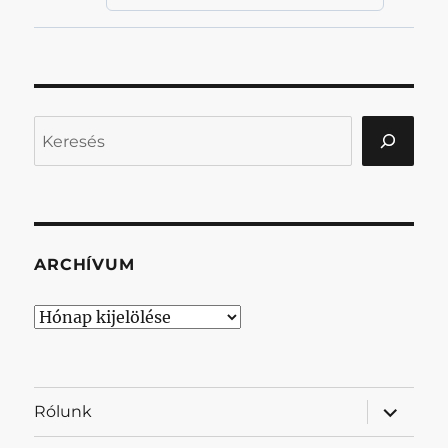
Keresés
ARCHÍVUM
Archívum
almenü
Rólunk
szétnyit