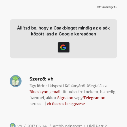
fotó: honvedfc.hu
Állítsd be, hogy a Csakblogot mindig az elsők
között lásd a Google keresőben
Szerző:
vh
Egy lőrinci kispesti Kőbányáról. Megtalálsz
Blueskyon
,
emailt
itt tudsz írni nekem, ha pedig
üzennél, akkor
Signalon
vagy
Telegramon
keress. ||
vh összes bejegyzése
Szerző
Közzétéve
Kategória
Címke
vh
2013.06.04.
Archiv.népsport
Hidi Patrik