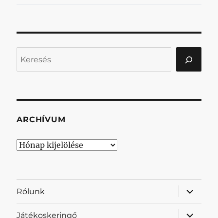
Keresés
ARCHÍVUM
Archívum
almenü
Rólunk
szétnyit
almenü
Játékoskeringő