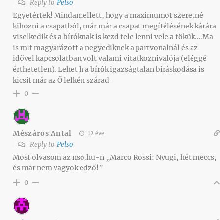
Reply to
Pelso
Egyetértek! Mindamellett, hogy a maximumot szeretné
kihozni a csapatból, már már a csapat megítélésének kárára
viselkedik és a bíróknak is kezd tele lenni vele a tökük….Ma
is mit magyarázott a negyediknek a partvonalnál és az
idővel kapcsolatban volt valami vitatkoznivalója (eléggé
érthetetlen). Lehet h a bírók igazságtalan bíráskodása is
kicsit már az Ő lelkén szárad.
0
Mészáros Antal
12 éve
Reply to
Pelso
Most olvasom az nso.hu-n „Marco Rossi: Nyugi, hét meccs,
és már nem vagyok edző!”
0