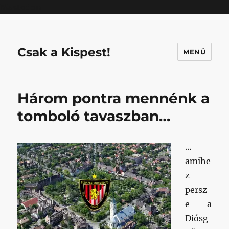
Mastodon
Csak a Kispest!
MENÜ
Három pontra mennénk a
tomboló tavaszban…
…
amihe
z
persz
e a
Diósg