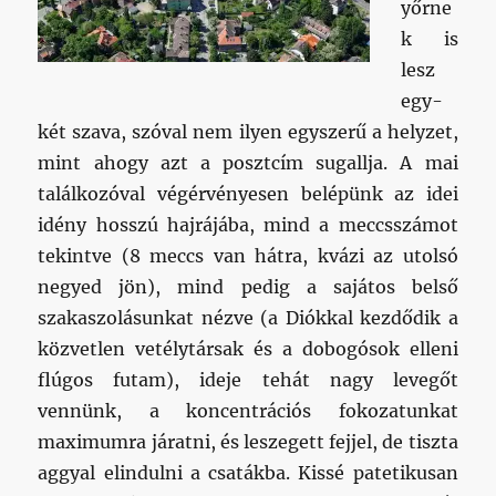
yőrne
k is
lesz
egy-
két szava, szóval nem ilyen egyszerű a helyzet,
mint ahogy azt a posztcím sugallja. A mai
találkozóval végérvényesen belépünk az idei
idény hosszú hajrájába, mind a meccsszámot
tekintve (8 meccs van hátra, kvázi az utolsó
negyed jön), mind pedig a sajátos belső
szakaszolásunkat nézve (a Diókkal kezdődik a
közvetlen vetélytársak és a dobogósok elleni
flúgos futam), ideje tehát nagy levegőt
vennünk, a koncentrációs fokozatunkat
maximumra járatni, és leszegett fejjel, de tiszta
aggyal elindulni a csatákba. Kissé patetikusan