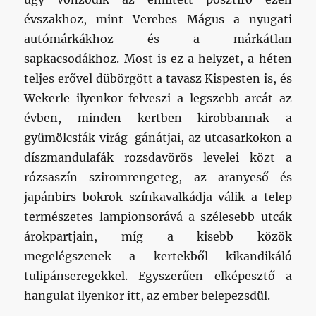
évszakhoz, mint Verebes Mágus a nyugati
autómárkákhoz és a márkátlan
sapkacsodákhoz. Most is ez a helyzet, a héten
teljes erővel dübörgött a tavasz Kispesten is, és
Wekerle ilyenkor felveszi a legszebb arcát az
évben, minden kertben kirobbannak a
gyümölcsfák virág-gánátjai, az utcasarkokon a
díszmandulafák rozsdavörös levelei közt a
rózsaszín sziromrengeteg, az aranyeső és
japánbirs bokrok színkavalkádja válik a telep
természetes lampionsorává a szélesebb utcák
árokpartjain, míg a kisebb közök
megelégszenek a kertekből kikandikáló
tulipánseregekkel. Egyszerűen elképesztő a
hangulat ilyenkor itt, az ember belepezsdül.