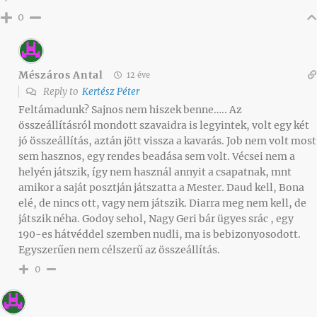
0
Mészáros Antal
12 éve
Reply to
Kertész Péter
Feltámadunk? Sajnos nem hiszek benne….. Az
összeállításról mondott szavaidra is legyintek, volt egy két
jó összeállítás, aztán jött vissza a kavarás. Job nem volt most
sem hasznos, egy rendes beadása sem volt. Vécsei nem a
helyén játszik, így nem használ annyit a csapatnak, mnt
amikor a saját posztján játszatta a Mester. Daud kell, Bona
elé, de nincs ott, vagy nem játszik. Diarra meg nem kell, de
játszik néha. Godoy sehol, Nagy Geri bár ügyes srác , egy
190-es hátvéddel szemben nudli, ma is bebizonyosodott.
Egyszerűen nem célszerű az összeállítás.
0