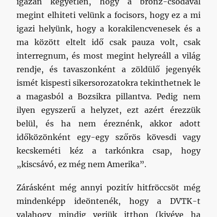
igazán kegyetlen, hogy a bronz-csodával
megint elhiteti velünk a focisors, hogy ez a mi
igazi helyünk, hogy a korakilencvenesek és a
ma között eltelt idő csak pauza volt, csak
interregnum, és most megint helyreáll a világ
rendje, és tavaszonként a zöldülő jegenyék
ismét kispesti sikersorozatokra tekinthetnek le
a magasból a Bozsikra pillantva. Pedig nem
ilyen egyszerű a helyzet, ezt azért érezzük
belül, és ha nem éreznénk, akkor adott
időközönként egy-egy szőrös kövesdi vagy
kecskeméti kéz a tarkónkra csap, hogy
„kiscsávó, ez még nem Amerika”.
Zárásként még annyi pozitív hitfröccsöt még
mindenképp ideöntenék, hogy a DVTK-t
valahogy mindig verjük itthon (kivéve ha