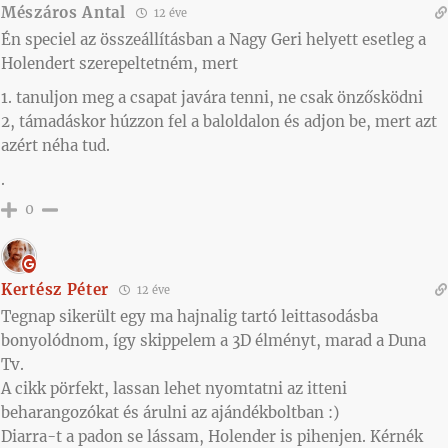
Mészáros Antal
12 éve
Én speciel az összeállításban a Nagy Geri helyett esetleg a
Holendert szerepeltetném, mert
1. tanuljon meg a csapat javára tenni, ne csak önzősködni
2, támadáskor húzzon fel a baloldalon és adjon be, mert azt
azért néha tud.
.
0
Kertész Péter
12 éve
Tegnap sikerült egy ma hajnalig tartó leittasodásba
bonyolódnom, így skippelem a 3D élményt, marad a Duna
Tv.
A cikk pörfekt, lassan lehet nyomtatni az itteni
beharangozókat és árulni az ajándékboltban :)
Diarra-t a padon se lássam, Holender is pihenjen. Kérnék