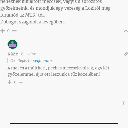
nehéznek kikiáltott meccsek, vagyis a sorozatos
győzelmeink, és mondjuk egy vereség a Lokitól meg
furamód az MTK-tól.
Dobogót szagolok a levegőben.
0
KáZé
12 éve
Reply to
veghhanta
A mai és a múltheti, peches meccsek voltak, egy két
győzelemmel újra ott leszünk a tűz közelében!
0