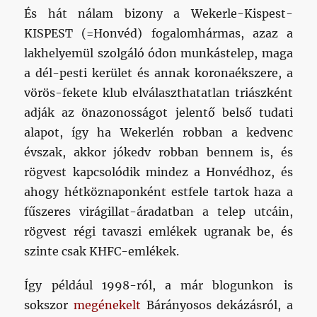
És hát nálam bizony a Wekerle-Kispest-
KISPEST (=Honvéd) fogalomhármas, azaz a
lakhelyemül szolgáló ódon munkástelep, maga
a dél-pesti kerület és annak koronaékszere, a
vörös-fekete klub elválaszthatatlan triászként
adják az önazonosságot jelentő belső tudati
alapot, így ha Wekerlén robban a kedvenc
évszak, akkor jókedv robban bennem is, és
rögvest kapcsolódik mindez a Honvédhoz, és
ahogy hétköznaponként estfele tartok haza a
fűszeres virágillat-áradatban a telep utcáin,
rögvest régi tavaszi emlékek ugranak be, és
szinte csak KHFC-emlékek.
Így például 1998-ról, a már blogunkon is
sokszor
megénekelt
Bárányosos dekázásról, a