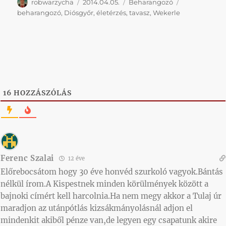
Szerző
Közzétéve
Kategória
Címke
robwarzycha
2014.04.05.
Beharangozó
beharangozó
,
Diósgyőr
,
életérzés
,
tavasz
,
Wekerle
16
HOZZÁSZÓLÁS
Ferenc Szalai
12 éve
Előrebocsátom hogy 30 éve honvéd szurkoló vagyok.Bántás
nélkül írom.A Kispestnek minden körülmények között a
bajnoki címért kell harcolnia.Ha nem megy akkor a Tulaj úr
maradjon az utánpótlás kizsákmányolásnál adjon el
mindenkit akiből pénze van,de legyen egy csapatunk akire