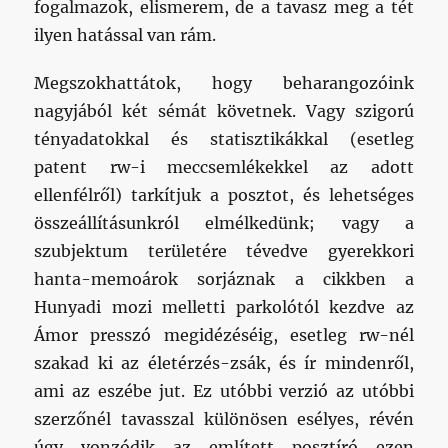
fogalmazok, elismerem, de a tavasz meg a tét
ilyen hatással van rám.
Megszokhattátok, hogy beharangozóink
nagyjából két sémát követnek. Vagy szigorú
tényadatokkal és statisztikákkal (esetleg
patent rw-i meccsemlékekkel az adott
ellenfélről) tarkítjuk a posztot, és lehetséges
összeállításunkról elmélkedünk; vagy a
szubjektum területére tévedve gyerekkori
hanta-memoárok sorjáznak a cikkben a
Hunyadi mozi melletti parkolótól kezdve az
Ámor presszó megidézéséig, esetleg rw-nél
szakad ki az életérzés-zsák, és ír mindenről,
ami az eszébe jut. Ez utóbbi verzió az utóbbi
szerzőnél tavasszal különösen esélyes, révén
úgy vonzódik az említett posztíró ezen