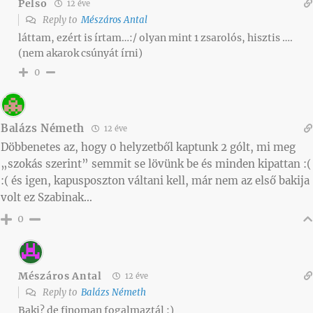
Pelso
12 éve
Reply to
Mészáros Antal
láttam, ezért is írtam…:/ olyan mint 1 zsarolós, hisztis ….
(nem akarok csúnyát írni)
0
Balázs Németh
12 éve
Döbbenetes az, hogy 0 helyzetből kaptunk 2 gólt, mi meg
„szokás szerint” semmit se lövünk be és minden kipattan :(
:( és igen, kapusposzton váltani kell, már nem az első bakija
volt ez Szabinak…
0
Mészáros Antal
12 éve
Reply to
Balázs Németh
Baki? de finoman fogalmaztál :)