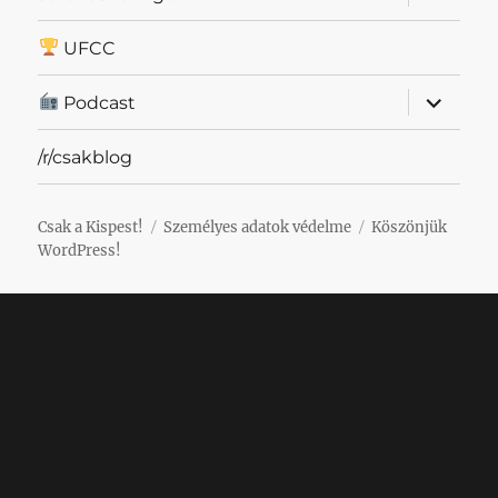
szétnyit
UFCC
almenü
Podcast
szétnyit
/r/csakblog
Csak a Kispest!
Személyes adatok védelme
Köszönjük
WordPress!