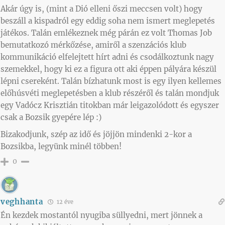
Akár úgy is, (mint a Dió elleni őszi meccsen volt) hogy
beszáll a kispadról egy eddig soha nem ismert meglepetés
játékos. Talán emlékeznek még párán ez volt Thomas Job
bemutatkozó mérkőzése, amiről a szenzációs klub
kommunikáció elfelejtett hírt adni és csodálkoztunk nagy
szemekkel, hogy ki ez a figura ott aki éppen pályára készül
lépni csereként. Talán bízhatunk most is egy ilyen kellemes
előhúsvéti meglepetésben a klub részéről és talán mondjuk
egy Vadócz Krisztián titokban már leigazolódott és egyszer
csak a Bozsik gyepére lép :)
Bizakodjunk, szép az idő és jöjjön mindenki 2-kor a
Bozsikba, legyünk minél többen!
0
veghhanta
12 éve
Én kezdek mostantól nyugiba süllyedni, mert jönnek a