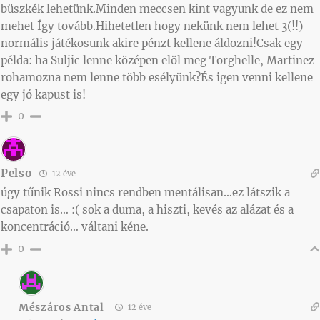
büszkék lehetünk.Minden meccsen kint vagyunk de ez nem
mehet Így tovább.Hihetetlen hogy nekünk nem lehet 3(!!)
normális játékosunk akire pénzt kellene áldozni!Csak egy
példa: ha Suljic lenne középen elöl meg Torghelle, Martinez
rohamozna nem lenne több esélyünk?És igen venni kellene
egy jó kapust is!
0
Pelso
12 éve
úgy tűnik Rossi nincs rendben mentálisan…ez látszik a
csapaton is… :( sok a duma, a hiszti, kevés az alázat és a
koncentráció… váltani kéne.
0
Mészáros Antal
12 éve