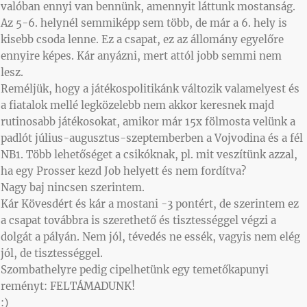
valóban ennyi van bennünk, amennyit láttunk mostanság.
Az 5-6. helynél semmiképp sem több, de már a 6. hely is
kisebb csoda lenne. Ez a csapat, ez az állomány egyelőre
ennyire képes. Kár anyázni, mert attól jobb semmi nem
lesz.
Reméljük, hogy a játékospolitikánk változik valamelyest és
a fiatalok mellé legközelebb nem akkor keresnek majd
rutinosabb játékosokat, amikor már 15x fölmosta velünk a
padlót július-augusztus-szeptemberben a Vojvodina és a fél
NB1. Több lehetőséget a csikóknak, pl. mit veszítünk azzal,
ha egy Prosser kezd Job helyett és nem fordítva?
Nagy baj nincsen szerintem.
Kár Kövesdért és kár a mostani -3 pontért, de szerintem ez
a csapat továbbra is szerethető és tisztességgel végzi a
dolgát a pályán. Nem jól, tévedés ne essék, vagyis nem elég
jól, de tisztességgel.
Szombathelyre pedig cipelhetünk egy temetőkapunyi
reményt: FELTÁMADUNK!
:)