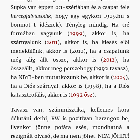
Supka van éppen 0:1-szériában és a csapat fele
hercegfalviasodik
, hogy egy egykori 1909.hu-s
bonmot-t idézzek). Tényleg mindig. Ha tré
formában vagyunk (
1999
), akkor is, ha
szárnyalunk (
2011
), akkor is, ha kiesés elől
menekülünk, akkor is (2010), ha a csapatunk
még alig állt össze, akkor is (
2012
), ha
összeállt, akkor meg perszehogy (1992 tavasz),
ha NB1B-ben mutatkozunk be, akkor is (
2004
),
ha a Diós szárnyal, akkor is (1998), ha a Diós
katasztrofális, akkor is (
1992 ősz
).
Tavasz van, számmisztika, kellemes kora
délutáni derbi, RW is pozitívan harangoz be,
ilyenkor jönne pofára esés, mondhatná a
rezignált olvasó, de ma nem jöhet. NEM JÖHET!