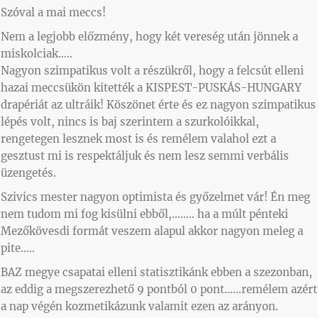
Szóval a mai meccs!
Nem a legjobb előzmény, hogy két vereség után jönnek a
miskolciak…..
Nagyon szimpatikus volt a részükről, hogy a felcsút elleni
hazai meccsükön kitették a KISPEST-PUSKÁS-HUNGARY
drapériát az ultráik! Köszönet érte és ez nagyon szimpatikus
lépés volt, nincs is baj szerintem a szurkolóikkal,
rengetegen lesznek most is és remélem valahol ezt a
gesztust mi is respektáljuk és nem lesz semmi verbális
üzengetés.
Szivics mester nagyon optimista és győzelmet vár! Én meg
nem tudom mi fog kisülni ebből,…….. ha a múlt pénteki
Mezőkövesdi formát veszem alapul akkor nagyon meleg a
pite…..
BAZ megye csapatai elleni statisztikánk ebben a szezonban,
az eddig a megszerezhető 9 pontból 0 pont……remélem azért
a nap végén kozmetikázunk valamit ezen az arányon.