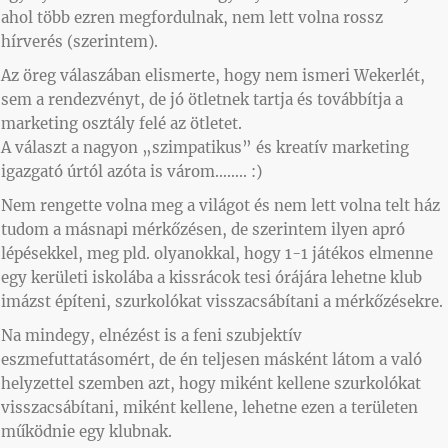
ahol több ezren megfordulnak, nem lett volna rossz
hírverés (szerintem).
Az öreg válaszában elismerte, hogy nem ismeri Wekerlét,
sem a rendezvényt, de jó ötletnek tartja és továbbítja a
marketing osztály felé az ötletet.
A választ a nagyon „szimpatikus” és kreatív marketing
igazgató úrtól azóta is várom…….. :)
Nem rengette volna meg a világot és nem lett volna telt ház
tudom a másnapi mérkőzésen, de szerintem ilyen apró
lépésekkel, meg pld. olyanokkal, hogy 1-1 játékos elmenne
egy kerületi iskolába a kissrácok tesi órájára lehetne klub
imázst építeni, szurkolókat visszacsábítani a mérkőzésekre.
Na mindegy, elnézést is a feni szubjektív
eszmefuttatásomért, de én teljesen másként látom a való
helyzettel szemben azt, hogy miként kellene szurkolókat
visszacsábítani, miként kellene, lehetne ezen a területen
működnie egy klubnak.