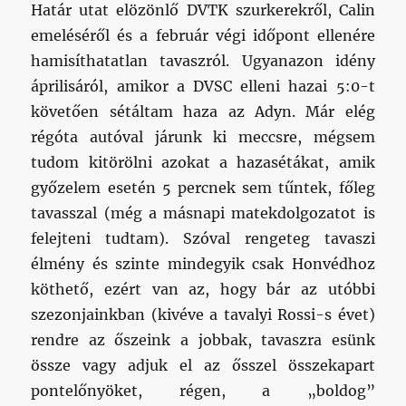
Határ utat elözönlő DVTK szurkerekről, Calin
emeléséről és a február végi időpont ellenére
hamisíthatatlan tavaszról. Ugyanazon idény
áprilisáról, amikor a DVSC elleni hazai 5:0-t
követően sétáltam haza az Adyn. Már elég
régóta autóval járunk ki meccsre, mégsem
tudom kitörölni azokat a hazasétákat, amik
győzelem esetén 5 percnek sem tűntek, főleg
tavasszal (még a másnapi matekdolgozatot is
felejteni tudtam). Szóval rengeteg tavaszi
élmény és szinte mindegyik csak Honvédhoz
köthető, ezért van az, hogy bár az utóbbi
szezonjainkban (kivéve a tavalyi Rossi-s évet)
rendre az őszeink a jobbak, tavaszra esünk
össze vagy adjuk el az ősszel összekapart
pontelőnyöket, régen, a „boldog”