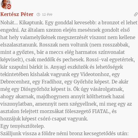
Kertész Péter
12 éve
Nohát… Kikaptunk. Egy gonddal kevesebb: a bronzot el lehet
engedni. Az általam szezon elején mesésnek gondolt első
hat hely valamelyikének megszerzését viszont nem kellene
elszalasztanunk. Rosszak nem voltunk (nem rosszabbak,
mint a győztes, bár a meccs elég harmatos színvonalat
képviselt), csak meddők és pechesek. Rossi-val egyetértek,
kár szapulni bárkit is. Anyagi eszközök és lehetőségek
tekintetében kishalak vagyunk egy Videotonhoz, egy
Debrecenhez, egy Fradihoz, egy Győrhöz képest. De akár
még egy Diósgyőrhöz képest is. Ők úgy vásárolgatnak,
ahogy akarnak, majdhogynem annyit költhetnek hazai
viszonylatban, amennyit nem szégyellnek, mi meg egy az
asztalon felejtett morzsákat föleszegető FIATAL, és
hozzájuk képest csóró csapat vagyunk.
Egy tenyésztőtelep.
Szálljunk vissza a földre némi bronz kecsegtetődés után: