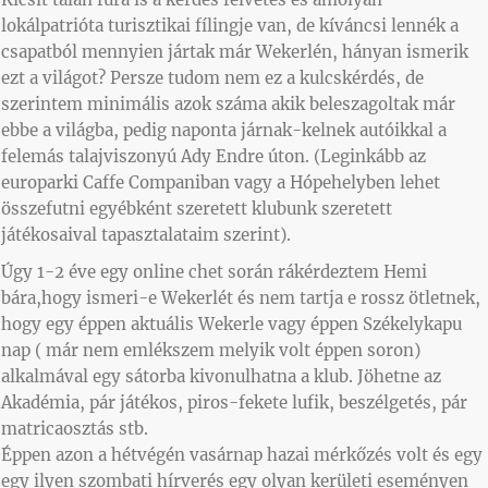
lokálpatrióta turisztikai fílingje van, de kíváncsi lennék a
csapatból mennyien jártak már Wekerlén, hányan ismerik
ezt a világot? Persze tudom nem ez a kulcskérdés, de
szerintem minimális azok száma akik beleszagoltak már
ebbe a világba, pedig naponta járnak-kelnek autóikkal a
felemás talajviszonyú Ady Endre úton. (Leginkább az
europarki Caffe Companiban vagy a Hópehelyben lehet
összefutni egyébként szeretett klubunk szeretett
játékosaival tapasztalataim szerint).
Úgy 1-2 éve egy online chet során rákérdeztem Hemi
bára,hogy ismeri-e Wekerlét és nem tartja e rossz ötletnek,
hogy egy éppen aktuális Wekerle vagy éppen Székelykapu
nap ( már nem emlékszem melyik volt éppen soron)
alkalmával egy sátorba kivonulhatna a klub. Jöhetne az
Akadémia, pár játékos, piros-fekete lufik, beszélgetés, pár
matricaosztás stb.
Éppen azon a hétvégén vasárnap hazai mérkőzés volt és egy
egy ilyen szombati hírverés egy olyan kerületi eseményen