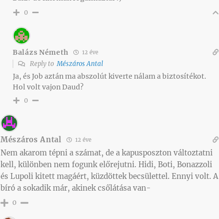
0
Balázs Németh
12 éve
Reply to
Mészáros Antal
Ja, és Job aztán ma abszolút kiverte nálam a biztosítékot.
Hol volt vajon Daud?
0
Mészáros Antal
12 éve
Nem akarom tépni a számat, de a kapusposzton változtatni
kell, különben nem fogunk előrejutni. Hidi, Boti, Bonazzoli
és Lupoli kitett magáért, küzdöttek becsülettel. Ennyi volt. A
bíró a sokadik már, akinek csőlátása van-
0