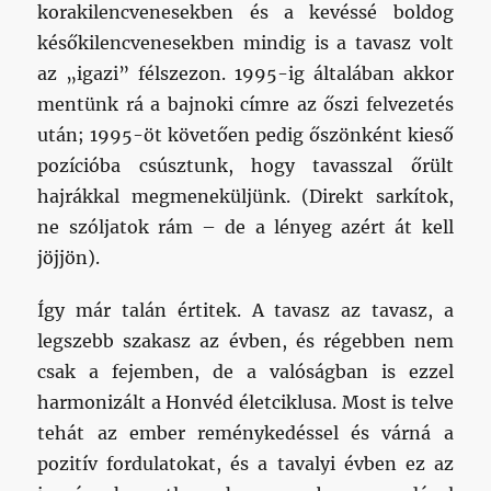
korakilencvenesekben és a kevéssé boldog
későkilencvenesekben mindig is a tavasz volt
az „igazi” félszezon. 1995-ig általában akkor
mentünk rá a bajnoki címre az őszi felvezetés
után; 1995-öt követően pedig őszönként kieső
pozícióba csúsztunk, hogy tavasszal őrült
hajrákkal megmeneküljünk. (Direkt sarkítok,
ne szóljatok rám – de a lényeg azért át kell
jöjjön).
Így már talán értitek. A tavasz az tavasz, a
legszebb szakasz az évben, és régebben nem
csak a fejemben, de a valóságban is ezzel
harmonizált a Honvéd életciklusa. Most is telve
tehát az ember reménykedéssel és várná a
pozitív fordulatokat, és a tavalyi évben ez az