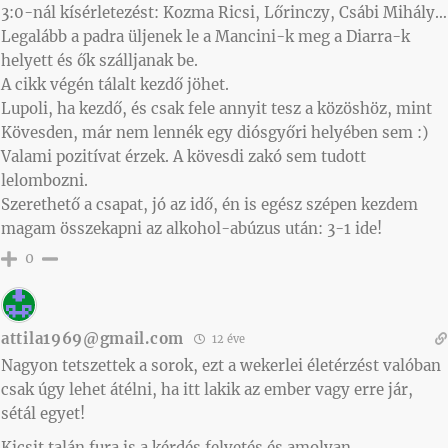
3:0-nál kísérletezést: Kozma Ricsi, Lőrinczy, Csábi Mihály…
Legalább a padra üljenek le a Mancini-k meg a Diarra-k
helyett és ők szálljanak be.
A cikk végén tálalt kezdő jöhet.
Lupoli, ha kezdő, és csak fele annyit tesz a közöshöz, mint
Kövesden, már nem lennék egy diósgyőri helyében sem :)
Valami pozitívat érzek. A kövesdi zakó sem tudott
lelombozni.
Szerethető a csapat, jó az idő, én is egész szépen kezdem
magam összekapni az alkohol-abúzus után: 3-1 ide!
0
attila1969@gmail.com
12 éve
Nagyon tetszettek a sorok, ezt a wekerlei életérzést valóban
csak úgy lehet átélni, ha itt lakik az ember vagy erre jár,
sétál egyet!
Kicsit talán fura is a kérdés felvetés és amolyan