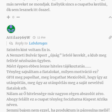
más neveket ne mondjak. Esélyük sincs a csapatba kerülni,
ők sem lesznek itt ősszel.
0
Attila1969W
12 éve
Reply to
Labdarugas
Szintén kint voltam Én is.
A Nemzeti Bulvár Sport „újság” lefelé kerekít, a klub meg
felfelé nézőszám ügyben.
Miért éppen ebben lenne hiteles tájékoztatás…….
Tényleg sajnáltam a fiatalokat, milyen motiváció ez?
GFH meg papolhat, meg írogathat Mexicóból, hogy így az
utánpótlás, meg úgy az utánpótlás meg a saját nevelésű
fiatalok stb.
Nálam az Ő hitelessége már nagyon régen abszolút zéro.
Ahogy felállt ez a csapat tényleg focizhatna Kispest Afrika
néven.
Semmi bajom nem ezzel, ha produktum is párosulna mellé!