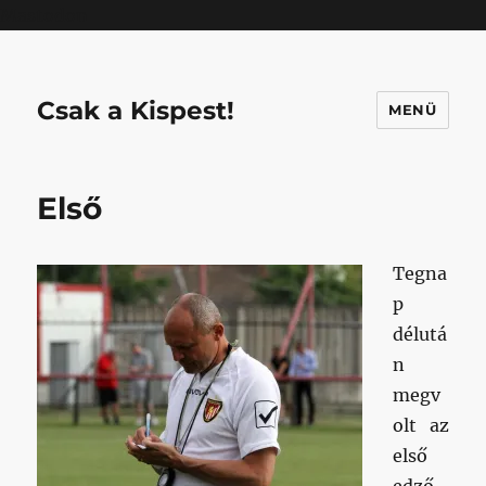
Mastodon
Csak a Kispest!
MENÜ
Első
Tegna
p
délutá
n
megv
olt az
első