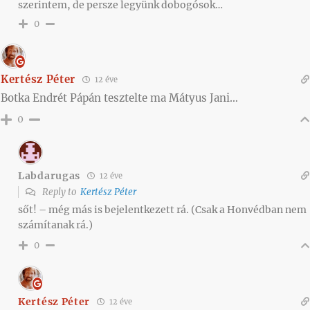
szerintem, de persze legyünk dobogósok…
0
Kertész Péter
12 éve
Botka Endrét Pápán tesztelte ma Mátyus Jani…
0
Labdarugas
12 éve
Reply to
Kertész Péter
sőt! – még más is bejelentkezett rá. (Csak a Honvédban nem
számítanak rá.)
0
Kertész Péter
12 éve