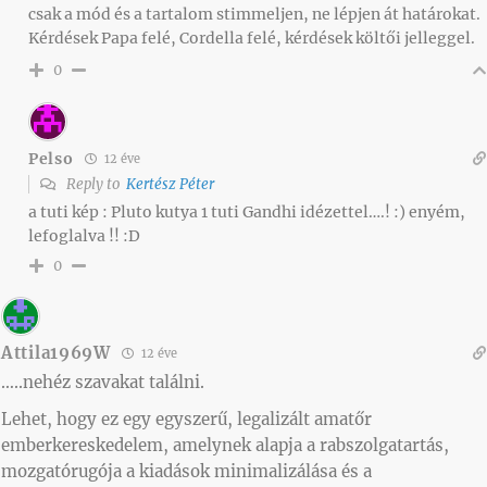
csak a mód és a tartalom stimmeljen, ne lépjen át határokat.
Kérdések Papa felé, Cordella felé, kérdések költői jelleggel.
0
Pelso
12 éve
Reply to
Kertész Péter
a tuti kép : Pluto kutya 1 tuti Gandhi idézettel….! :) enyém,
lefoglalva !! :D
0
Attila1969W
12 éve
…..nehéz szavakat találni.
Lehet, hogy ez egy egyszerű, legalizált amatőr
emberkereskedelem, amelynek alapja a rabszolgatartás,
mozgatórugója a kiadások minimalizálása és a