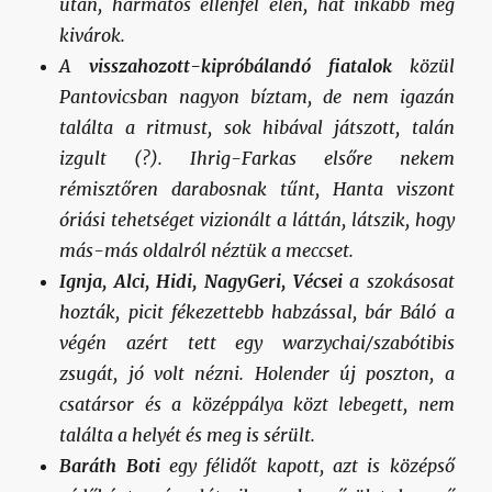
után, harmatos ellenfél elen, hát inkább még
kivárok.
A
visszahozott-kipróbálandó fiatalok
közül
Pantovicsban nagyon bíztam, de nem igazán
találta a ritmust, sok hibával játszott, talán
izgult (?). Ihrig-Farkas elsőre nekem
rémisztőren darabosnak tűnt, Hanta viszont
óriási tehetséget vizionált a láttán, látszik, hogy
más-más oldalról néztük a meccset.
Ignja, Alci, Hidi, NagyGeri, Vécsei
a szokásosat
hozták, picit fékezettebb habzással, bár Báló a
végén azért tett egy warzychai/szabótibis
zsugát, jó volt nézni. Holender új poszton, a
csatársor és a középpálya közt lebegett, nem
találta a helyét és meg is sérült.
Baráth Boti
egy félidőt kapott, azt is középső