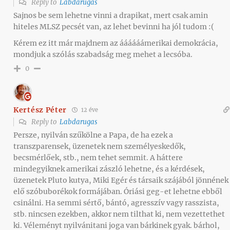
Reply to
Labdarugas
Sajnos be sem lehetne vinni a drapikat, mert csak amin
hiteles MLSZ pecsét van, az lehet bevinni ha jól tudom :(
Kérem ez itt már majdnem az áááááámerikai demokrácia,
mondjuk a szólás szabadság meg mehet a lecsóba.
0
Kertész Péter
12 éve
Reply to
Labdarugas
Persze, nyilván szűkölne a Papa, de ha ezek a
transzparensek, üzenetek nem személyeskedők,
becsmérlőek, stb., nem tehet semmit. A háttere
mindegyiknek amerikai zászló lehetne, és a kérdések,
üzenetek Pluto kutya, Miki Egér és társaik szájából jönnének
elő szóbuborékok formájában. Óriási geg-et lehetne ebből
csinálni. Ha semmi sértő, bántó, agresszív vagy rasszista,
stb. nincsen ezekben, akkor nem tilthat ki, nem vezettethet
ki. Véleményt nyilvánitani joga van bárkinek gyak. bárhol,