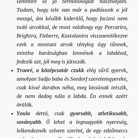
semmire se jó terminológiát használjam.
Tudom, hogy tele van már a padlásunk a jól
mozgó, ám később kiderülő, hogy focizni nem
tudó arcokkal, de most valahogy egy Porcarira,
Brightra, Fieberre, Kostolanira visszaemlékezve
ezek a mostani arcok tényleg úgy tűnnek,
mintha barátságban lennének a labdával,
fedezik azt, jól meg is játsszák.
Traoré, a középcsatár czukk
elég sűrű gyerek,
amolyan Sadjo baba és Seedorf szerelemgyereke,
csak kissé darabos néha, meg lassúnak tetszik,
de nem dadog nála a labda. Én ennek azért
örülök.
Youla
dettó, csak
gyorsabb, atletikusabb,
soványabb
. Ő lehet a legnagyobb nyereség,
lelkendeznék szívem szerint, de egy edzőmeccs