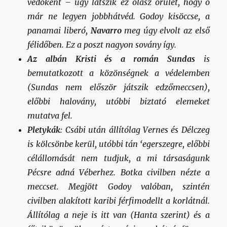
védőként – úgy látszik ez olasz őrület, hogy ő
már ne legyen jobbhátvéd. Godoy kisöccse, a
panamai liberó,
Navarro
meg úgy elvolt az első
félidőben. Ez a poszt nagyon sovány így.
Az albán Kristi és a román Sundas
is
bemutatkozott a közönségnek a védelemben
(Sundas nem először játszik edzőmeccsen),
előbbi halovány, utóbbi biztató elemeket
mutatva fel.
Pletykák
: Csábi után állítólag Vernes és Délczeg
is kölcsönbe kerül, utóbbi tán ‘egerszegre, előbbi
célállomását nem tudjuk, a mi társaságunk
Pécsre adná Véberhez. Botka civilben nézte a
meccset. Megjött Godoy valóban, szintén
civilben alakított karibi férfimodellt a korlátnál.
Állítólag a neje is itt van (Hanta szerint) és a