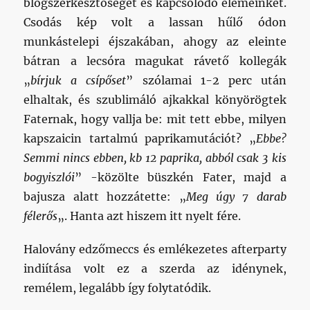
blogszerkesztőséget és kapcsolódó elemeinket.
Csodás kép volt a lassan hűlő ódon
munkástelepi éjszakában, ahogy az eleinte
bátran a lecsóra magukat rávető kollegák
„
bírjuk a csípőset
” szólamai 1-2 perc után
elhaltak, és szublimáló ajkakkal könyörögtek
Faternak, hogy vallja be: mit tett ebbe, milyen
kapszaicin tartalmú paprikamutációt? „
Ebbe?
Semmi nincs ebben, kb 12 paprika, abból csak 3 kis
bogyiszlói
” -közölte büszkén Fater, majd a
bajusza alatt hozzátette: „
Meg úgy 7 darab
félerős
„. Hanta azt hiszem itt nyelt fére.
Halovány edzőmeccs és emlékezetes afterparty
indiítása volt ez a szerda az idénynek,
remélem, legalább így folytatódik.