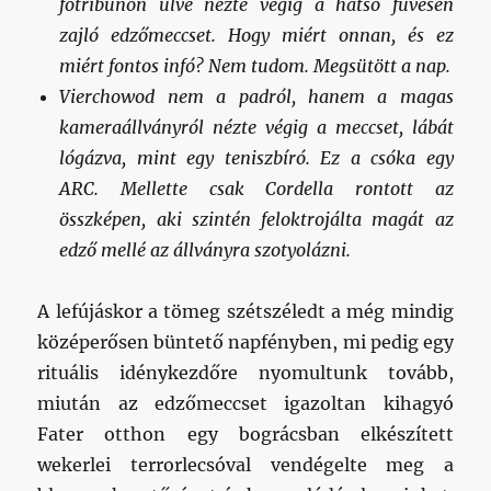
főtribünön ülve nézte végig a hátsó füvesen
zajló edzőmeccset. Hogy miért onnan, és ez
miért fontos infó? Nem tudom. Megsütött a nap.
Vierchowod nem a padról, hanem a magas
kameraállványról nézte végig a meccset, lábát
lógázva, mint egy teniszbíró. Ez a csóka egy
ARC. Mellette csak Cordella rontott az
összképen, aki szintén feloktrojálta magát az
edző mellé az állványra szotyolázni.
A lefújáskor a tömeg szétszéledt a még mindig
középerősen büntető napfényben, mi pedig egy
rituális idénykezdőre nyomultunk tovább,
miután az edzőmeccset igazoltan kihagyó
Fater otthon egy bográcsban elkészített
wekerlei terrorlecsóval vendégelte meg a