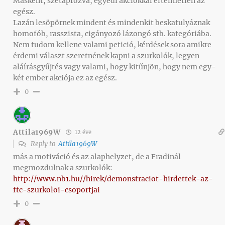
Másként, szétaprózva, egyedi akciókkal értelmetlen az
egész.
Lazán lesöpörnek mindent és mindenkit beskatulyáznak
homofób, rasszista, cigányozó lázongó stb. kategóriába.
Nem tudom kellene valami petició, kérdések sora amikre
érdemi választ szeretnének kapni a szurkolók, legyen
aláírásgyűjtés vagy valami, hogy kitűnjön, hogy nem egy-
két ember akciója ez az egész.
0
Attila1969W
12 éve
Reply to
Attila1969W
más a motiváció és az alaphelyzet, de a Fradinál
megmozdulnak a szurkolók:
http://www.nb1.hu//hirek/demonstraciot-hirdettek-az-
ftc-szurkoloi-csoportjai
0