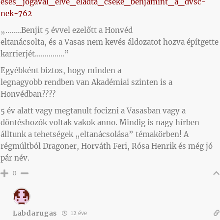
eses_jogaval_elve_eladta_cseke_benjamint_a_dvsc-
nek-762
„……..Benjit 5 évvel ezelőtt a Honvéd
eltanácsolta, és a Vasas nem kevés áldozatot hozva építgette
karrierjét……………”
Egyébként biztos, hogy minden a
legnagyobb rendben van Akadémiai szinten is a
Honvédban????
5 év alatt vagy megtanult focizni a Vasasban vagy a
döntéshozók voltak vakok anno. Mindig is nagy hírben
álltunk a tehetségek „eltanácsolása” témakörben! A
régmúltból Dragoner, Horváth Feri, Rósa Henrik és még jó
pár név.
0
Labdarugas
12 éve