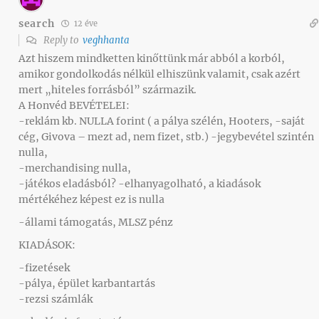
search
12 éve
Reply to
veghhanta
Azt hiszem mindketten kinőttünk már abból a korból,
amikor gondolkodás nélkül elhiszünk valamit, csak azért
mert „hiteles forrásból” származik.
A Honvéd BEVÉTELEI:
-reklám kb. NULLA forint ( a pálya szélén, Hooters, -saját
cég, Givova – mezt ad, nem fizet, stb.) -jegybevétel szintén
nulla,
-merchandising nulla,
-játékos eladásból? -elhanyagolható, a kiadások
mértékéhez képest ez is nulla
-állami támogatás, MLSZ pénz
KIADÁSOK:
-fizetések
-pálya, épület karbantartás
-rezsi számlák