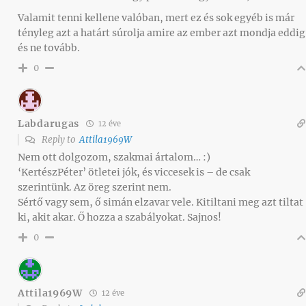
Valamit tenni kellene valóban, mert ez és sok egyéb is már
tényleg azt a határt súrolja amire az ember azt mondja eddig
és ne tovább.
0
Labdarugas
12 éve
Reply to
Attila1969W
Nem ott dolgozom, szakmai ártalom… :)
‘KertészPéter’ ötletei jók, és viccesek is – de csak
szerintünk. Az öreg szerint nem.
Sértő vagy sem, ő simán elzavar vele. Kitiltani meg azt tiltat
ki, akit akar. Ő hozza a szabályokat. Sajnos!
0
Attila1969W
12 éve