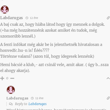
Labdarugas
12 éve
A baj csak az, hogy hiába látod hogy így mennek a dolgok.
(+ha még hozzátennénk azokat amiket én tudok, még
szomorúbb lennél.)
A fenti infókat még akár be is jelenthetnék hivatalosan a
honvedfc.hu-n is! Ééés????
Történne valami? (azon túl, hogy idegesek lennénk)
Hemi bácsié a klub,- azt csinál vele, amit akar. ( úgy b…ssza
el ahogy akarja).
0
Labdarugas
12 éve
Reply to
Labdarugas