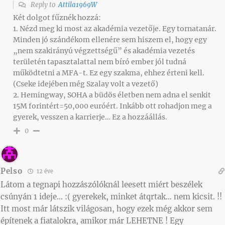
Reply to
Attila1969W
Két dolgot fűznék hozzá:
1. Nézd meg ki most az akadémia vezetője. Egy tornatanár.
Minden jó szándékom ellenére sem hiszem el, hogy egy
„nem szakirányú végzettségű” és akadémia vezetés
területén tapasztalattal nem bíró ember jól tudná
működtetni a MFA-t. Ez egy szakma, ehhez érteni kell.
(Cseke idejében még Szalay volt a vezető)
2. Hemingway, SOHA a büdös életben nem adna el senkit
15M forintért=50,000 euróért. Inkább ott rohadjon meg a
gyerek, vesszen a karrierje… Ez a hozzáállás.
0
Pelso
12 éve
Látom a tegnapi hozzászólóknál leesett miért beszélek
csúnyán 1 ideje… :( gyerekek, minket átqrtak… nem kicsit. !!
Itt most már látszik világosan, hogy ezek még akkor sem
építenek a fiatalokra, amikor már LEHETNE ! Egy