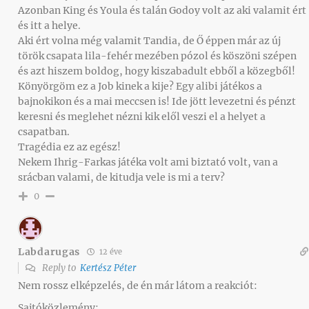
Azonban King és Youla és talán Godoy volt az aki valamit ért
és itt a helye.
Aki ért volna még valamit Tandia, de Ő éppen már az új
török csapata lila-fehér mezében pózol és köszöni szépen
és azt hiszem boldog, hogy kiszabadult ebből a közegből!
Könyörgöm ez a Job kinek a kije? Egy alibi játékos a
bajnokikon és a mai meccsen is! Ide jött levezetni és pénzt
keresni és meglehet nézni kik elől veszi el a helyet a
csapatban.
Tragédia ez az egész!
Nekem Ihrig-Farkas játéka volt ami biztató volt, van a
srácban valami, de kitudja vele is mi a terv?
0
Labdarugas
12 éve
Reply to
Kertész Péter
Nem rossz elképzelés, de én már látom a reakciót:
Sajtóközlemény: