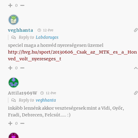
0
veghhanta
12 éve
Reply to
Labdarugas
speciel maga a honvéd nyereségesen üzemel
http://hvg.hu/sport/20130606_Csak_az_MTK_es_a_Hon
ved_volt_nyereseges_t
0
Attila1969W
12 éve
Reply to
veghhanta
inkább lennénk akkor veszteségesek mint a Vidi, Győr,
Fradi, Debrecen, Felcsút….. :)
0