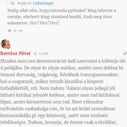
Reply to
Labdarugas
Pedig sikit róla, hogy micsoda gyémánt! King lehetne a
cseréje, ehelyett King standard kezdő, Endi meg úton
valamerre. Vicc! Vicc! Vicc!
0
Kertész Péter
12 éve
Minden meccsre demonstrációt kell szervezni a tribünje elé.
A pofájába. De olyat és olyan módon, amiért nem dobhat ki.
Semmi durvaság, trágárság. Kérdések transzparenseken:
hol a csapatunk, mikor tetszik kiszállni a kispesti
futballéletből, stb. Nem tudom. Valami olyan jellegű jól
látható kritikai jelenlét kellene, amire nem tud kitiltással
lépni, amire kivezettetni sem tud. Mert vélemény
nyilvánitás szabadsága van, és ha azt kvázi normálisan
kommunikálja pl. egy közösség, azért nem vonható
felelősségre. Tudom, leszarja, de érezze csak a törődést,