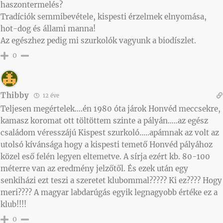
haszontermelés?
Tradíciók semmibevétele, kispesti érzelmek elnyomása,
hot-dog és állami manna!
Az egészhez pedig mi szurkolók vagyunk a biodíszlet.
0
Thibby
12 éve
Teljesen megértelek….én 1980 óta járok Honvéd meccsekre,
kamasz koromat ott töltöttem szinte a pályán…..az egész
családom véresszájú Kispest szurkoló…..apámnak az volt az
utolsó kívánsága hogy a kispesti temető Honvéd pályához
közel eső felén legyen eltemetve. A sírja ezért kb. 80-100
méterre van az eredmény jelzőtől. És ezek után egy
senkiházi ezt teszi a szeretet klubommal????? Ki ez???? Hogy
meri???? A magyar labdarúgás egyik legnagyobb értéke ez a
klub!!!!
0