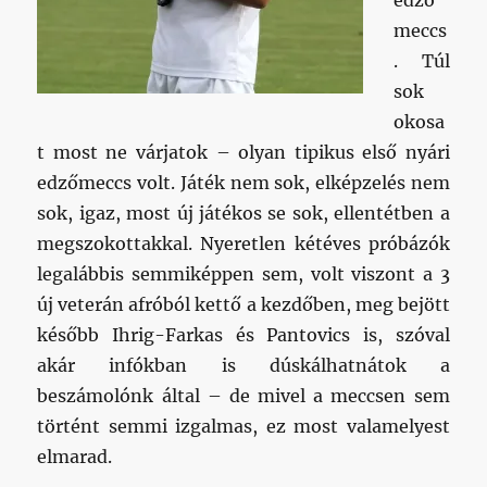
edző
meccs
. Túl
sok
okosa
t most ne várjatok – olyan tipikus első nyári
edzőmeccs volt. Játék nem sok, elképzelés nem
sok, igaz, most új játékos se sok, ellentétben a
megszokottakkal. Nyeretlen kétéves próbázók
legalábbis semmiképpen sem, volt viszont a 3
új veterán afróból kettő a kezdőben, meg bejött
később Ihrig-Farkas és Pantovics is, szóval
akár infókban is dúskálhatnátok a
beszámolónk által – de mivel a meccsen sem
történt semmi izgalmas, ez most valamelyest
elmarad.