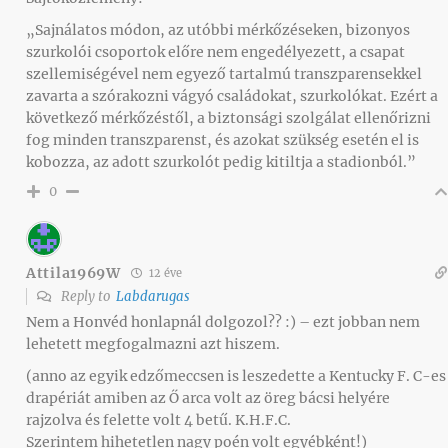
„Sajnálatos módon, az utóbbi mérkőzéseken, bizonyos
szurkolói csoportok előre nem engedélyezett, a csapat
szellemiségével nem egyező tartalmú transzparensekkel
zavarta a szórakozni vágyó családokat, szurkolókat. Ezért a
következő mérkőzéstől, a biztonsági szolgálat ellenőrizni
fog minden transzparenst, és azokat szükség esetén el is
kobozza, az adott szurkolót pedig kitiltja a stadionból.”
0
Attila1969W
12 éve
Reply to
Labdarugas
Nem a Honvéd honlapnál dolgozol?? :) – ezt jobban nem
lehetett megfogalmazni azt hiszem.
(anno az egyik edzőmeccsen is leszedette a Kentucky F. C-es
drapériát amiben az Ő arca volt az öreg bácsi helyére
rajzolva és felette volt 4 betű. K.H.F.C.
Szerintem hihetetlen nagy poén volt egyébként!)