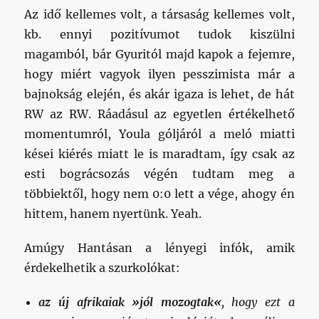
Az idő kellemes volt, a társaság kellemes volt,
kb. ennyi pozitívumot tudok kiszülni
magamból, bár Gyuritól majd kapok a fejemre,
hogy miért vagyok ilyen pesszimista már a
bajnokság elején, és akár igaza is lehet, de hát
RW az RW. Ráadásul az egyetlen értékelhető
momentumról, Youla góljáról a meló miatti
kései kiérés miatt le is maradtam, így csak az
esti bográcsozás végén tudtam meg a
többiektől, hogy nem 0:0 lett a vége, ahogy én
hittem, hanem nyertünk. Yeah.
Amúgy Hantásan a lényegi infók, amik
érdekelhetik a szurkolókat:
az új afrikaiak »jól mozogtak«
, hogy ezt a