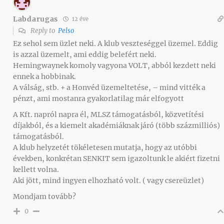
Labdarugas
12 éve
Reply to
Pelso
Ez sehol sem üzlet neki. A klub veszteséggel üzemel. Eddig
is azzal üzemelt, ami eddig belefért neki.
Hemingwaynek komoly vagyona VOLT, abból kezdett neki
ennek a hobbinak.
A válság, stb. + a Honvéd üzemeltetése, – mind vitték a
pénzt, ami mostanra gyakorlatilag már elfogyott
A Kft. napról napra él, MLSZ támogatásból, közvetítési
díjakból, és a kiemelt akadémiáknak járó (több százmilliós)
támogatásból.
A klub helyzetét tökéletesen mutatja, hogy az utóbbi
években, konkrétan SENKIT sem igazoltunk le akiért fizetni
kellett volna.
Aki jött, mind ingyen elhozható volt. ( vagy csereüzlet)
Mondjam tovább?
0