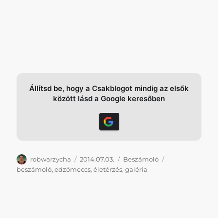
Állítsd be, hogy a Csakblogot mindig az elsők
között lásd a Google keresőben
Szerző
Közzétéve
Kategória
Címke
robwarzycha
2014.07.03.
Beszámoló
beszámoló
,
edzőmeccs
,
életérzés
,
galéria