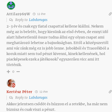
Attila1969W
12 éve
Reply to
Labdarugas
2-3 év és csak egy fiatal csapattal kellene kiállni. Nekem
még az is belefér, hogy kiesünk az első évben, de ennyi idő
alatt hihetetlenül össze tudna állni egy olyan csapat ami
meghatározó lehetne a bajnokságban. Ettől a középszertől
ami vár ránk még ez is jobb lenne. Jobokból és Traorékból a
koruk miatt sem tud pénzt kivenni, kinek kellenének, hol
piacképesek ezek a játékosok? egyszerűen vicc ami itt
történik.
0
Kertész Péter
12 éve
Reply to
Labdarugas
Akkor jelentsen csődöt és húzzon el a retekbe, ha már nem
biznisz és csak viszi a pénzt.