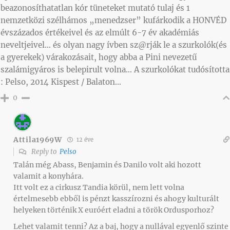
beazonosíthatatlan kór tüneteket mutató tulaj és 1
nemzetközi szélhámos „menedzser” kufárkodik a HONVÉD
évszázados értékeivel és az elmúlt 6-7 év akadémiás
neveltjeivel… és olyan nagy ívben sz@rják le a szurkolók(és
a gyerekek) várakozásait, hogy abba a Pini nevezetű
szalámigyáros is belepirult volna… A szurkolókat tudósította
: Pelso, 2014 Kispest / Balaton…
0
Attila1969W
12 éve
Reply to
Pelso
Talán még Abass, Benjamin és Danilo volt aki hozott
valamit a konyhára.
Itt volt ez a cirkusz Tandia körül, nem lett volna
értelmesebb ebből is pénzt kasszírozni és ahogy kulturált
helyeken történik X euróért eladni a török Ordusporhoz?
Lehet valamit tenni? Az a baj, hogy a nullával egyenlő szinte