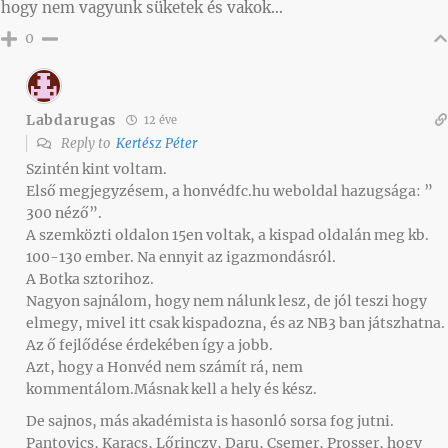
hogy nem vagyunk süketek és vakok…
0
Labdarugas
12 éve
Reply to
Kertész Péter
Szintén kint voltam.
Első megjegyzésem, a honvédfc.hu weboldal hazugsága: ”
300 néző”.
A szemközti oldalon 15en voltak, a kispad oldalán meg kb.
100-130 ember. Na ennyit az igazmondásról.
A Botka sztorihoz.
Nagyon sajnálom, hogy nem nálunk lesz, de jól teszi hogy
elmegy, mivel itt csak kispadozna, és az NB3 ban játszhatna.
Az ő fejlődése érdekében így a jobb.
Azt, hogy a Honvéd nem számít rá, nem
kommentálom.Másnak kell a hely és kész.
De sajnos, más akadémista is hasonló sorsa fog jutni.
Pantovics, Karacs, Lőrinczy, Daru, Csemer, Prosser, hogy