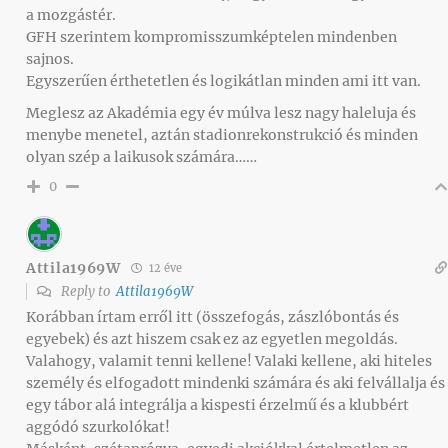
a mozgástér.
GFH szerintem kompromisszumképtelen mindenben
sajnos.
Egyszerűen érthetetlen és logikátlan minden ami itt van.
Meglesz az Akadémia egy év múlva lesz nagy haleluja és
menybe menetel, aztán stadionrekonstrukció és minden
olyan szép a laikusok számára……
0
Attila1969W
12 éve
Reply to
Attila1969W
Korábban írtam erről itt (összefogás, zászlóbontás és
egyebek) és azt hiszem csak ez az egyetlen megoldás.
Valahogy, valamit tenni kellene! Valaki kellene, aki hiteles
személy és elfogadott mindenki számára és aki felvállalja és
egy tábor alá integrálja a kispesti érzelmű és a klubbért
aggódó szurkolókat!