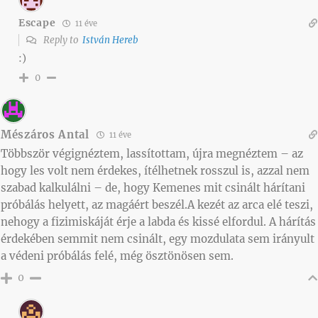
Escape
11 éve
Reply to
István Hereb
:)
0
Mészáros Antal
11 éve
Többször végignéztem, lassítottam, újra megnéztem – az
hogy les volt nem érdekes, ítélhetnek rosszul is, azzal nem
szabad kalkulálni – de, hogy Kemenes mit csinált hárítani
próbálás helyett, az magáért beszél.A kezét az arca elé teszi,
nehogy a fizimiskáját érje a labda és kissé elfordul. A hárítás
érdekében semmit nem csinált, egy mozdulata sem irányult
a védeni próbálás felé, még ösztönösen sem.
0