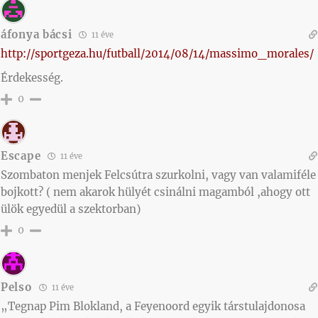
áfonya bácsi
11 éve
http://sportgeza.hu/futball/2014/08/14/massimo_morales/
Érdekesség.
0
Escape
11 éve
Szombaton menjek Felcsútra szurkolni, vagy van valamiféle
bojkott? ( nem akarok hülyét csinálni magamból ,ahogy ott
ülök egyedül a szektorban)
0
Pelso
11 éve
„Tegnap Pim Blokland, a Feyenoord egyik társtulajdonosa