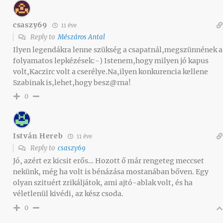
csaszy69
11 éve
Reply to
Mészáros Antal
Ilyen legendákra lenne szükség a csapatnál,megszünnének a
folyamatos lepkézések:-) Istenem,hogy milyen jó kapus
volt,Kaczirc volt a cserélye.Na,ilyen konkurencia kellene
Szabinak is,lehet,hogy besz@rna!
0
István Hereb
11 éve
Reply to
csaszy69
Jó, azért ez kicsit erős… Hozott ő már rengeteg meccset
nekünk, még ha volt is bénázása mostanában bőven. Egy
olyan szituért zrikáljátok, ami ajtó-ablak volt, és ha
véletlenül kivédi, az kész csoda.
0