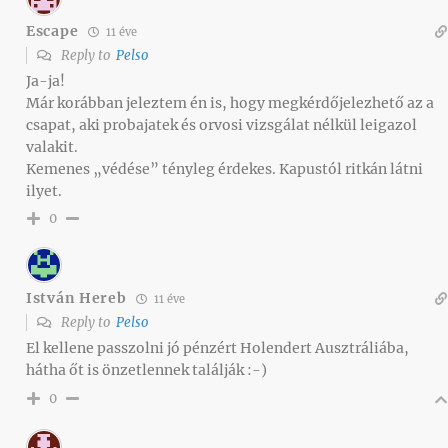
Escape
11 éve
Reply to
Pelso
Ja-ja!
Már korábban jeleztem én is, hogy megkérdőjelezhető az a
csapat, aki probajatek és orvosi vizsgálat nélkül leigazol
valakit.
Kemenes „védése” tényleg érdekes. Kapustól ritkán látni
ilyet.
0
István Hereb
11 éve
Reply to
Pelso
El kellene passzolni jó pénzért Holendert Ausztráliába,
hátha őt is önzetlennek találják :-)
0