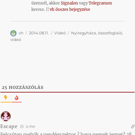
üzennél, akkor
Signalon
vagy
Telegramon
keress. ||
vh összes bejegyzése
Szerző
Közzétéve
Kategória
Címke
vh
2014.08.11.
Videó
Nyíregyháza
,
összefoglaló
,
videó
25
HOZZÁSZÓLÁS
Escape
11 éve
Felcsúton melyik a vendégszektor ? hova vegyek jegyet? 2E