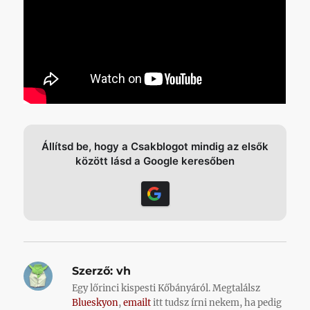
Állítsd be, hogy a Csakblogot mindig az elsők
között lásd a Google keresőben
Szerző:
vh
Egy lőrinci kispesti Kőbányáról. Megtalálsz
Blueskyon
,
emailt
itt tudsz írni nekem, ha pedig