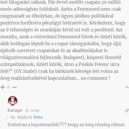
tett látogatást nálunk. Pár évvel ezelőtt csapata 50 millió
eurós adósságban fuldokolt. Azóta a Feyenoord nem csak
megmaradt az élbolyban, de ügyes játékos politikával
pozitívra fordította pénzügyi helyzetét is. Kérdeztem, hogy
az ő tehetségén és munkáján kívül mi volt a perdöntő. Azt
mondta, azok a rotterdami Feyenoord hívek és üzleti körök,
akik boldogan léptek be a csapat támogatásába, hogy újjá
építsék szeretett csapatukat és az akadémiájukat is
világszínvonalúvá fejlesszék. Budapesti, kispesti Honvéd
szimpatizánsok, üzleti körök, úton a Puskás Ferenc utca
felé?” (GY.Szabó) csak ha bárkinek kétsége lett volna az
öreg realitásérzékével kapcsolatban… no comment !
0
Escape
11 éve
Reply to
Pelso
Tudod mi a legszörnyűbb???? Hogy az öreg tényleg elhiszi