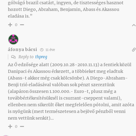
gólvágó brazil csatárt, ingyen, de tisztességes hasznot
hozott Diego, Abraham, Benjamin, Abass és Akassou
eladása is.”
0
áfonya bácsi
11 éve
Reply to
thpreg
Az Ő edzősége alatt (2009.10.28-2010.11.13) a fentiek közül
Danipaci és Akassou érkezett, a többieket meg eladtuk
(Abass-t akkor még csak kölcsönbe). A Diego-Abraham-
Benji trió eladásával valóban sok pénzt szereztünk
(alapáron összesen 1.100.000.- Euro-t, plusz még a
továbbértékesítésüknél is csurrant-cseppent valami),
ellenben nem sikerült őket megfelelően pótolni, amit azóta
is nyögünk (mert természetesen a bejövő pénzből venni
nem vettünk senkit)…
0