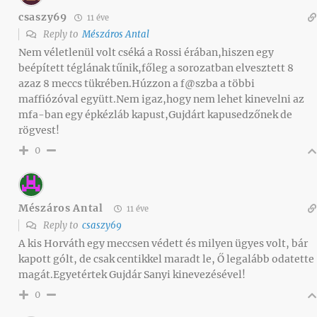
csaszy69
11 éve
Reply to
Mészáros Antal
Nem véletlenül volt cséká a Rossi érában,hiszen egy
beépített téglának tűnik,főleg a sorozatban elvesztett 8
azaz 8 meccs tükrében.Húzzon a f@szba a többi
maffiózóval együtt.Nem igaz,hogy nem lehet kinevelni az
mfa-ban egy épkézláb kapust,Gujdárt kapusedzőnek de
rögvest!
0
Mészáros Antal
11 éve
Reply to
csaszy69
A kis Horváth egy meccsen védett és milyen ügyes volt, bár
kapott gólt, de csak centikkel maradt le, Ő legalább odatette
magát.Egyetértek Gujdár Sanyi kinevezésével!
0