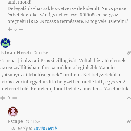
amit mond!
De legalább -ha csak közvetve is- de kiderült. Nincs pénze
és befektetőket vár. Így nehéz lesz. Különösen hogy az
öregnek HÍRESEN rossz a természete. Ki fog vele üzletelni?
0
István Hereb
11 éve
Csorna: jó olvasni Proszi villogását! Voltak bíztató elemek
az összeállításban, furcsa módon a leginkább Mancio
„bizonyítási lehetőségének” örültem. Két helyzetéből a
leírás szerint egyet órdító helyzetben mellé lőtt, egyszer 4
méterrel fölé. Remélem, tanul belőle a mester… Ma elbírtuk.
0
Escape
11 éve
Reply to
István Hereb