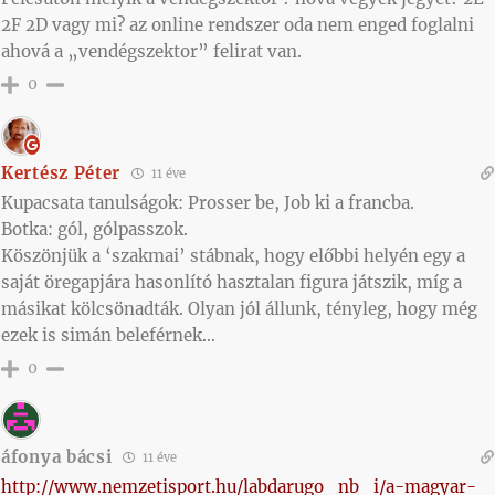
2F 2D vagy mi? az online rendszer oda nem enged foglalni
ahová a „vendégszektor” felirat van.
0
Kertész Péter
11 éve
Kupacsata tanulságok: Prosser be, Job ki a francba.
Botka: gól, gólpasszok.
Köszönjük a ‘szakmai’ stábnak, hogy előbbi helyén egy a
saját öregapjára hasonlító hasztalan figura játszik, míg a
másikat kölcsönadták. Olyan jól állunk, tényleg, hogy még
ezek is simán beleférnek…
0
áfonya bácsi
11 éve
http://www.nemzetisport.hu/labdarugo_nb_i/a-magyar-