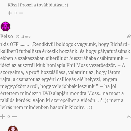
Köszi Proszi a továbbjutást. :)
0
Pelso
11 éve
1kis OFF……… „Rendkívül boldogok vagyunk, hogy Richárd-
kaliberű futballista érkezik hozzánk, és hogy pályafutásának
ebben a szakaszában sikerült őt Ausztráliába csábítanunk –
idézi az ausztrál klub honlapja Phil Moss vezetőedzőt. – A
szorgalma, a profi hozzáállása, valamint az, hogy látom
rajta, a csapatot az egyéni csillogás elé helyezi, engem
meggyőzött arról, hogy vele jobbak leszünk.” – ha jól
értettem mindezt 1 DVD alapján mondta Moss…na most a
találós kérdés: vajon ki szerepelhet a videón… ? :)) mert a
leírás nem mindenben hasonlít Ricsire… :)
0