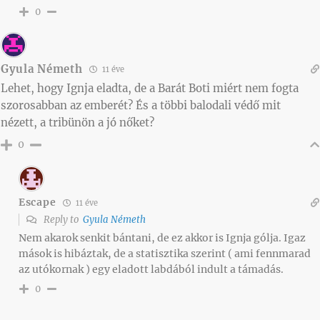
0
Gyula Németh
11 éve
Lehet, hogy Ignja eladta, de a Barát Boti miért nem fogta
szorosabban az emberét? És a többi balodali védő mit
nézett, a tribünön a jó nőket?
0
Escape
11 éve
Reply to
Gyula Németh
Nem akarok senkit bántani, de ez akkor is Ignja gólja. Igaz
mások is hibáztak, de a statisztika szerint ( ami fennmarad
az utókornak ) egy eladott labdából indult a támadás.
0