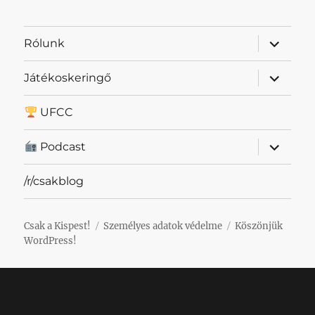
almenü
Rólunk
szétnyit
almenü
Játékoskeringő
szétnyit
UFCC
almenü
Podcast
szétnyit
/r/csakblog
Csak a Kispest!
Személyes adatok védelme
Köszönjük
WordPress!