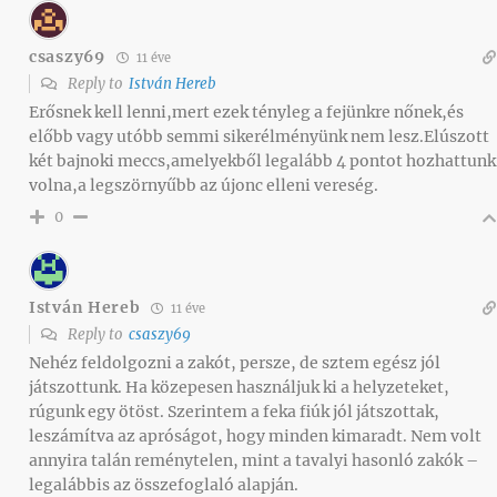
csaszy69
11 éve
Reply to
István Hereb
Erősnek kell lenni,mert ezek tényleg a fejünkre nőnek,és
előbb vagy utóbb semmi sikerélményünk nem lesz.Elúszott
két bajnoki meccs,amelyekből legalább 4 pontot hozhattunk
volna,a legszörnyűbb az újonc elleni vereség.
0
István Hereb
11 éve
Reply to
csaszy69
Nehéz feldolgozni a zakót, persze, de sztem egész jól
játszottunk. Ha közepesen használjuk ki a helyzeteket,
rúgunk egy ötöst. Szerintem a feka fiúk jól játszottak,
leszámítva az apróságot, hogy minden kimaradt. Nem volt
annyira talán reménytelen, mint a tavalyi hasonló zakók –
legalábbis az összefoglaló alapján.