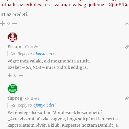
futballt-az-erkolcsi-es-szakmai-valsag-jellemzi-2356809
Itt az eredeti.
0
Escape
11 éve
Reply to
áfonya bácsi
Végre még valaki, aki megmondta a tutit.
Ezeket – SAJNOS – mi is tudtuk eddig is.
0
thpreg
11 éve
Reply to
áfonya bácsi
Ez tényleg elsősorban Moralesnek köszönhető?
„Arra viszont büszke vagyok, hogy sok pénzt keresett a
kapcsolataim révén a klub. Kispestre hoztam Danilót, a