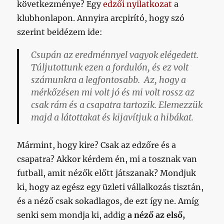
következménye? Egy
edzői nyilatkozat
a
klubhonlapon. Annyira arcpirító, hogy szó
szerint beidézem ide:
Csupán az eredménnyel vagyok elégedett.
Túljutottunk ezen a fordulón, és ez volt
számunkra a legfontosabb.
Az, hogy a
mérkőzésen mi volt jó és mi volt rossz az
csak rám és a csapatra tartozik.
Elemezzük
majd a látottakat és kijavítjuk a hibákat.
Mármint, hogy kire? Csak az edzőre és a
csapatra? Akkor kérdem én, mi a tosznak van
futball, amit nézők előtt játszanak? Mondjuk
ki, hogy az egész egy üzleti vállalkozás tisztán,
és a néző csak sokadlagos, de ezt így ne. Amíg
senki sem mondja ki, addig
a néző az első,