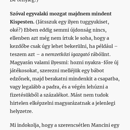
Szóval egyvalaki mozgat majdnem mindent
Kispesten.
(Játsszuk egy ilyen tuggyukiset,
oké?) Ebben eddig semmi újdonság nincs,
ellenben azt még nem írtuk le soha, hogy a
kezdőbe csak úgy lehet bekerülni, ha például –
teszem azt – a
nemzetközi igazgató
rábólint.
Magyarán valami ilyesmi: hozni nyakra-főre új
játékosokat, szerezni melléjük egy bábot
edzőnek, majd berakatni mindenkit a csapatba,
vagy legalább a padra, és a végén lehúzni a
fizetésükből a százalékot. Mást nem tudok
hirtelen elképzelni magyarázatnak a jelenlegi
helyzetre.
Mi indokolja, hogy a szerencsétlen Mancini egy