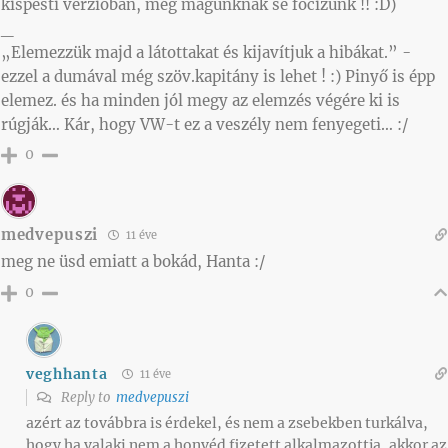
kispesti verzióban, még magunknak se focizunk !! :D)
_
„Elemezzük majd a látottakat és kijavítjuk a hibákat.” -
ezzel a dumával még szöv.kapitány is lehet ! :) Pinyő is épp
elemez. és ha minden jól megy az elemzés végére ki is
rúgják… Kár, hogy VW-t ez a veszély nem fenyegeti… :/
0
medvepuszi
11 éve
meg ne üsd emiatt a bokád, Hanta :/
0
veghhanta
11 éve
Reply to
medvepuszi
azért az továbbra is érdekel, és nem a zsebekben turkálva,
hogy ha valaki nem a honvéd fizetett alkalmazottja, akkor az