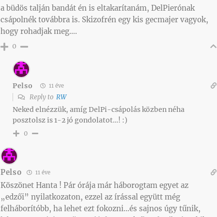
a büdös talján bandát én is eltakarítanám, DelPierónak
csápolnék továbbra is. Skizofrén egy kis gecmajer vagyok,
hogy rohadjak meg….
0
Pelso
11 éve
Reply to
RW
Neked elnézzük, amíg DelPi-csápolás közben néha
posztolsz is 1-2 jó gondolatot…! :)
0
Pelso
11 éve
Köszönet Hanta ! Pár órája már háborogtam egyet az
„edzői” nyilatkozaton, ezzel az írással együtt még
felháborítóbb, ha lehet ezt fokozni…és sajnos úgy tűnik,