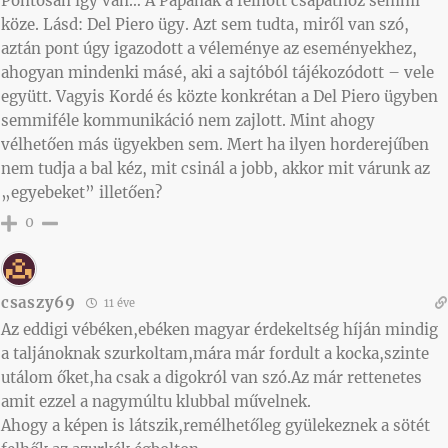
Pontosan így van… A Papának a felnőtt csapathoz semmi
köze. Lásd: Del Piero ügy. Azt sem tudta, miről van szó,
aztán pont úgy igazodott a véleménye az eseményekhez,
ahogyan mindenki másé, aki a sajtóból tájékozódott – vele
együtt. Vagyis Kordé és közte konkrétan a Del Piero ügyben
semmiféle kommunikáció nem zajlott. Mint ahogy
vélhetően más ügyekben sem. Mert ha ilyen horderejűben
nem tudja a bal kéz, mit csinál a jobb, akkor mit várunk az
„egyebeket” illetően?
0
csaszy69
11 éve
Az eddigi vébéken,ebéken magyar érdekeltség híján mindig
a taljánoknak szurkoltam,mára már fordult a kocka,szinte
utálom őket,ha csak a digokról van szó.Az már rettenetes
amit ezzel a nagymúltu klubbal művelnek.
Ahogy a képen is látszik,remélhetőleg gyülekeznek a sötét