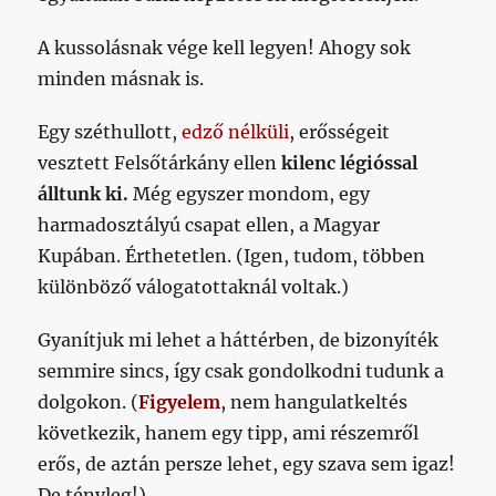
A kussolásnak vége kell legyen! Ahogy sok
minden másnak is.
Egy széthullott,
edző nélküli
, erősségeit
vesztett Felsőtárkány ellen
kilenc légióssal
álltunk ki.
Még egyszer mondom, egy
harmadosztályú csapat ellen, a Magyar
Kupában. Érthetetlen. (Igen, tudom, többen
különböző válogatottaknál voltak.)
Gyanítjuk mi lehet a háttérben, de bizonyíték
semmire sincs, így csak gondolkodni tudunk a
dolgokon. (
Figyelem
, nem hangulatkeltés
következik, hanem egy tipp, ami részemről
erős, de aztán persze lehet, egy szava sem igaz!
De tényleg!)