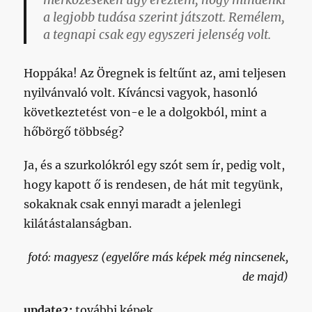
mérkőzéseken úgy éreztem, hogy mindenki
a legjobb tudása szerint játszott. Remélem,
a tegnapi csak egy egyszeri jelenség volt.
Hoppáka! Az Öregnek is feltűnt az, ami teljesen
nyilvánvaló volt. Kíváncsi vagyok, hasonló
következtetést von-e le a dolgokból, mint a
hőbörgő többség?
Ja, és a szurkolókról egy szót sem ír, pedig volt,
hogy kapott ő is rendesen, de hát mit tegyünk,
sokaknak csak ennyi maradt a jelenlegi
kilátástalanságban.
fotó: magyesz (egyelőre más képek még nincsenek,
de majd)
update2:
további képek