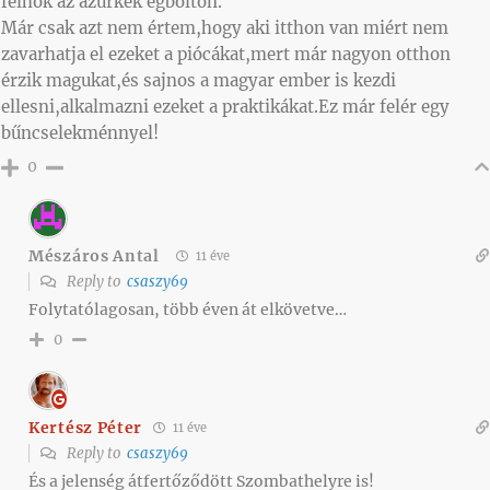
felhők az azurkék égbolton.
Már csak azt nem értem,hogy aki itthon van miért nem
zavarhatja el ezeket a piócákat,mert már nagyon otthon
érzik magukat,és sajnos a magyar ember is kezdi
ellesni,alkalmazni ezeket a praktikákat.Ez már felér egy
bűncselekménnyel!
0
Mészáros Antal
11 éve
Reply to
csaszy69
Folytatólagosan, több éven át elkövetve…
0
Kertész Péter
11 éve
Reply to
csaszy69
És a jelenség átfertőződött Szombathelyre is!