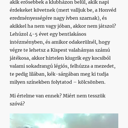
akik erősebbek a klubházon belül, akik napi
érdekeket követnek (mert valljuk be, a Honvéd
eredményességére nagy ívben szarnak), és
akikkel ha nem vagy jóban, akkor nem játszol?
Lehúzol 4-5 évet egy bentlakásos
intézményben, és amikor odakerülnél, hogy
végre te lehetsz a Kispest valahányas számú
játékosa, akkor hirtelen kiugrik egy kocsiból
valami sokadrangú légiós, felhúzza a mezedet,
te pedig lilában, kék-sárgában meg ki tudja
milyen színekben folytatod – kölcsönben.
Mi értelme van ennek? Miért nem tesszük
szóvá?