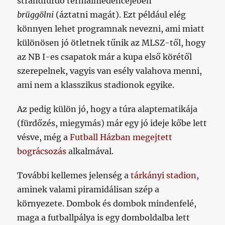
strandfürdő termálmedencéjében
brüggölni
(áztatni magát). Ezt például elég
könnyen lehet programnak nevezni, ami miatt
különösen jó ötletnek tűnik az MLSZ-től, hogy
az NB I-es csapatok már a kupa első körétől
szerepelnek, vagyis van esély valahova menni,
ami nem a klasszikus stadionok egyike.
Az pedig külön jó, hogy a túra alaptematikája
(fürdőzés, miegymás) már egy jó ideje kőbe lett
vésve, még a
Futball Házban megejtett
bográcsozás
alkalmával.
További kellemes jelenség a
tárkányi stadion
,
aminek valami piramidálisan szép a
környezete. Dombok és dombok mindenfelé,
maga a futballpálya is egy domboldalba lett