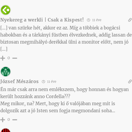
Nyekereg a werkli | Csak a Kispest!
11 éve
[…] van szürke hét, akkor ez az. Míg a többiek a bogácsi
habokban és a tárkányi füstben élvezkednek, addig lassan de
biztosan megmihályó derékkal ülni a monitor előtt, nem jó
[…]
0
József Mészáros
11 éve
Én már csak arra nem emlékszem, hogy honnan és hogyan
került hozzánk anno Cordella???
Meg mikor, na? Mert, hogy ki ő valójában meg mit is
dolgozik azt a jó Isten sem fogja megmondani soha…
0