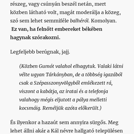
részeg, vagy csúnyán beszél netán, mert
közben látható volt, magát moderálja a közeg,
szó sem lehet semmiféle
balhéról.
Komolyan.
Ez van, ha felnőtt embereket békében
hagynak szórakozni.
Legfeljebb berúgnak, jajj.
(Közben Gumót valahol elhagytuk. Valaki látni
vélte ugyan Tárkányban, de a többség igazából
csak a Szépasszonyvölgyből emlékezett rá,
viszont a kabátja, az iratai és a telefonja
valahogy mégis eljutott a pálya melletti
kocsmáig. Reméljük azóta előkerült.)
És ilyenkor a hazaút sem annyira sürgős. Meg
lehet állni akár a Kál névre hallgató településen