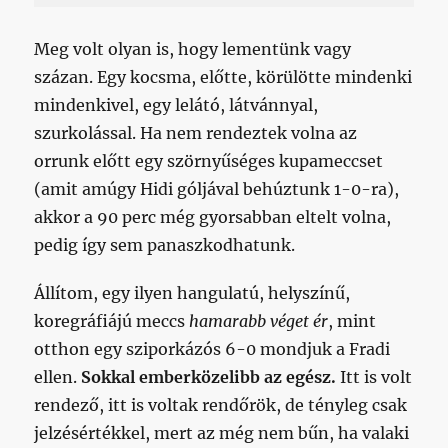
Meg volt olyan is, hogy lementünk vagy
százan. Egy kocsma, előtte, körülötte mindenki
mindenkivel, egy lelátó, látvánnyal,
szurkolással. Ha nem rendeztek volna az
orrunk előtt egy szörnyűséges kupameccset
(amit amúgy Hidi góljával behúztunk 1-0-ra),
akkor a 90 perc még gyorsabban eltelt volna,
pedig így sem panaszkodhatunk.
Állítom, egy ilyen hangulatú, helyszínű,
koregráfiájú meccs
hamarabb véget ér
, mint
otthon egy sziporkázós 6-0 mondjuk a Fradi
ellen.
Sokkal emberközelibb az egész.
Itt is volt
rendező, itt is voltak rendőrök, de tényleg csak
jelzésértékkel, mert az még nem bűn, ha valaki