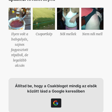
Ilyen volt a
Csoportkép
Női mellek
Nem női mell
babgulyás,
sajnos
fagyasztott
répából, de
legalább
olcsón
Állítsd be, hogy a Csakblogot mindig az elsők
között lásd a Google keresőben