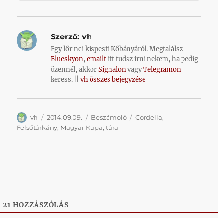
Szerző:
vh
Egy lőrinci kispesti Kőbányáról. Megtalálsz
Blueskyon
,
emailt
itt tudsz írni nekem, ha pedig
üzennél, akkor
Signalon
vagy
Telegramon
keress. ||
vh összes bejegyzése
Szerző
Közzétéve
Kategória
Címke
vh
2014.09.09.
Beszámoló
Cordella
,
Felsőtárkány
,
Magyar Kupa
,
túra
21
HOZZÁSZÓLÁS