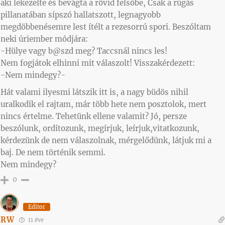
aki lekezelte és bevágta a rövid felsőbe, Csak a rúgás
pillanatában sípszó hallatszott, legnagyobb
megdöbbenésemre lest ítélt a rezesorrú spori. Beszóltam
neki úriember módjára:
-Hülye vagy b@szd meg? Taccsnál nincs les!
Nem fogjátok elhinni mit válaszolt! Visszakérdezett:
-Nem mindegy?-
Hát valami ilyesmi látszik itt is, a nagy büdös nihil
uralkodik el rajtam, már több hete nem posztolok, mert
nincs értelme. Tehetünk ellene valamit? Jó, persze
beszólunk, ordítozunk, megírjuk, leírjuk,vitatkozunk,
kérdezünk de nem válaszolnak, mérgelődünk, látjuk mi a
baj. De nem történik semmi.
Nem mindegy?
0
Editor
RW
11 éve