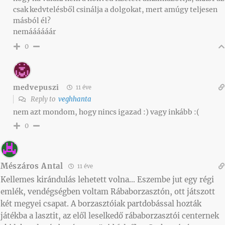
csak kedvtelésből csinálja a dolgokat, mert amúgy teljesen
másból él?
nemáááááár
0
medvepuszi
11 éve
Reply to
veghhanta
nem azt mondom, hogy nincs igazad :) vagy inkább :(
0
Mészáros Antal
11 éve
Kellemes kirándulás lehetett volna… Eszembe jut egy régi
emlék, vendégségben voltam Rábaborzasztón, ott játszott
két megyei csapat. A borzasztóiak partdobással hozták
játékba a lasztit, az elől leselkedő rábaborzasztói centernek