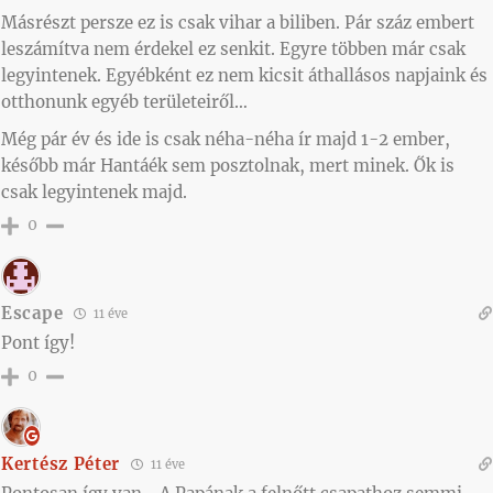
Másrészt persze ez is csak vihar a biliben. Pár száz embert
leszámítva nem érdekel ez senkit. Egyre többen már csak
legyintenek. Egyébként ez nem kicsit áthallásos napjaink és
otthonunk egyéb területeiről…
Még pár év és ide is csak néha-néha ír majd 1-2 ember,
később már Hantáék sem posztolnak, mert minek. Ők is
csak legyintenek majd.
0
Escape
11 éve
Pont így!
0
Kertész Péter
11 éve