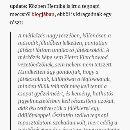
update:
Közben Hemibá is írt a tegnapi
meccsről
blogjában
, ebből is kiragadnák egy
részt:
A mérkőzés nagy részében, különösen a
második félidőben
lelketlen, pontatlan
játékot láttam unatkozó játékosoktól
. A
mérkőzés képe sem Pietro Vierchowod
vezetőedzőnek, sem nekem nem tetszett.
Mindketten úgy gondoljuk, hogy
a
játékosoknak, különösen a légiósoknak,
minden tőlük telhetőt meg kell tenni a
csapat győzelméért,
és kemény, hathatós
figyelmeztetésben kell részesíteni azokat,
akik összetévesztik a játékteret egy
üdülőteleppel. Őszintén szólva tegnapi
tapasztalatom szokatlan volt, mert eddig a