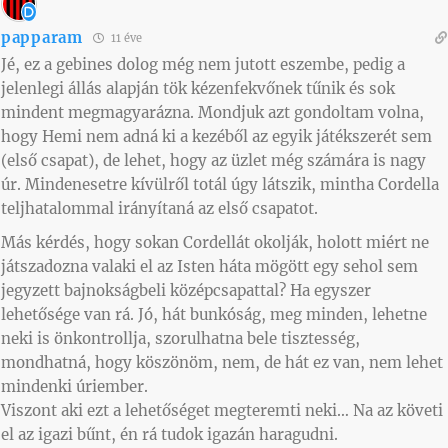
papparam
11 éve
Jé, ez a gebines dolog még nem jutott eszembe, pedig a
jelenlegi állás alapján tök kézenfekvőnek tűnik és sok
mindent megmagyarázna. Mondjuk azt gondoltam volna,
hogy Hemi nem adná ki a kezéből az egyik játékszerét sem
(első csapat), de lehet, hogy az üzlet még számára is nagy
úr. Mindenesetre kívülről totál úgy látszik, mintha Cordella
teljhatalommal irányítaná az első csapatot.
Más kérdés, hogy sokan Cordellát okolják, holott miért ne
játszadozna valaki el az Isten háta mögött egy sehol sem
jegyzett bajnokságbeli középcsapattal? Ha egyszer
lehetősége van rá. Jó, hát bunkóság, meg minden, lehetne
neki is önkontrollja, szorulhatna bele tisztesség,
mondhatná, hogy köszönöm, nem, de hát ez van, nem lehet
mindenki úriember.
Viszont aki ezt a lehetőséget megteremti neki… Na az követi
el az igazi bűnt, én rá tudok igazán haragudni.