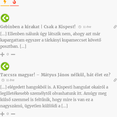
Gebinben a kirakat | Csak a Kispest!
11 éve
[…] Ellenben nálunk úgy látszik nem, ahogy azt már
kapargattam egyszer a tárkányi kupameccset követő
posztban. […]
0
Taccsra magyar! – Mátyus János nélkül, hát élet ez?
11 éve
[…] elégedett hangokból is. A Kispesti hangulat okairól a
legilletékesebb személytől olvashatunk itt. Amúgy meg
külső szemmel is feltűnik, hogy mire is van ez a
nagyszámú, ügyetlen külföldi a […]
0