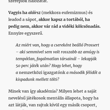
szereplők hálózatát.
Vagyis ha
aláírsz
(mekkora eufemizmus) és
leadod a sápot,
akkor kapsz a tortából, ha
pedig nem, akkor vár rád a vidéki kölcsönadás.
Ennyire egyszerű.
Az miért van, hogy a csereként beálló Prossert
– aki semmivel sem volt rosszabb az amúgy is
tempótlan, fogalmatlan társainál – lekapják
50 perc játék után? Hogy lehet, hogy
a
nemzetközi igazgatónk
a második félidőt a
kispadunk mellett tölti?
Minek van így akadémia? Milyen lehet a saját
nevelésű játékosok mentális állapota, hogy ha
azt látják, van rajtuk kívül egy másik csoport,