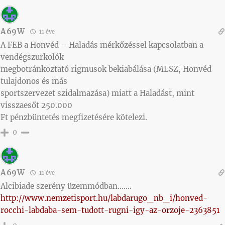
A69W
11 éve
A FEB a Honvéd – Haladás mérkőzéssel kapcsolatban a
vendégszurkolók
megbotránkoztató rigmusok bekiabálása (MLSZ, Honvéd
tulajdonos és más
sportszervezet szidalmazása) miatt a Haladást, mint
visszaesőt 250.000
Ft pénzbüntetés megfizetésére kötelezi.
0
A69W
11 éve
Alcibiade szerény üzemmódban…….
http://www.nemzetisport.hu/labdarugo_nb_i/honved-
rocchi-labdaba-sem-tudott-rugni-igy-az-orzoje-2363851