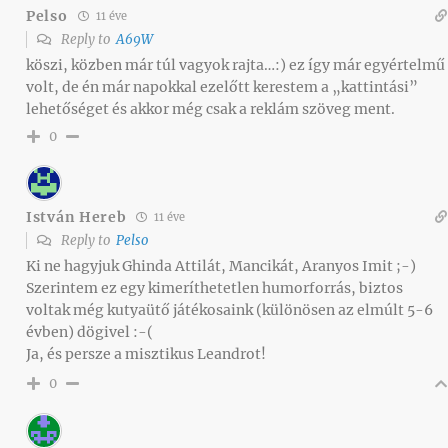
Pelso
11 éve
Reply to
A69W
köszi, közben már túl vagyok rajta…:) ez így már egyértelmű
volt, de én már napokkal ezelőtt kerestem a „kattintási”
lehetőséget és akkor még csak a reklám szöveg ment.
0
István Hereb
11 éve
Reply to
Pelso
Ki ne hagyjuk Ghinda Attilát, Mancikát, Aranyos Imit ;-)
Szerintem ez egy kimeríthetetlen humorforrás, biztos
voltak még kutyaütő játékosaink (különösen az elmúlt 5-6
évben) dögivel :-(
Ja, és persze a misztikus Leandrot!
0