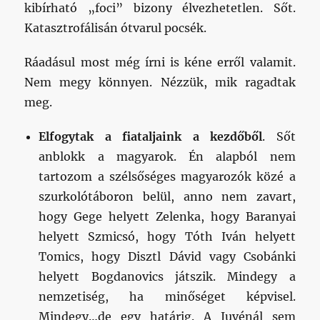
kibírható „foci” bizony élvezhetetlen. Sőt.
Katasztrofálisán ótvarul pocsék.
Ráadásul most még írni is kéne erről valamit.
Nem megy könnyen. Nézzük, mik ragadtak
meg.
Elfogytak a fiataljaink a kezdőből
. Sőt
anblokk a magyarok. Én alapból nem
tartozom a szélsőséges magyarozók közé a
szurkolótáboron belül, anno nem zavart,
hogy Gege helyett Zelenka, hogy Baranyai
helyett Szmicsó, hogy Tóth Iván helyett
Tomics, hogy Disztl Dávid vagy Csobánki
helyett Bogdanovics játszik. Mindegy a
nemzetiség, ha minőséget képvisel.
Mindegy…de egy határig. A Juvénál sem