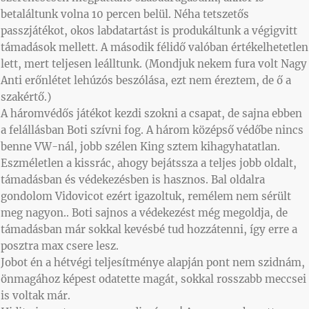
betaláltunk volna 10 percen belül. Néha tetszetős
passzjátékot, okos labdatartást is produkáltunk a végigvitt
támadások mellett. A második félidő valóban értékelhetetlen
lett, mert teljesen leálltunk. (Mondjuk nekem fura volt Nagy
Anti erőnlétet lehúzós beszólása, ezt nem éreztem, de ő a
szakértő.)
A háromvédős játékot kezdi szokni a csapat, de sajna ebben
a felállásban Boti szívni fog. A három középső védőbe nincs
benne VW-nál, jobb szélen King sztem kihagyhatatlan.
Eszméletlen a kissrác, ahogy bejátssza a teljes jobb oldalt,
támadásban és védekezésben is hasznos. Bal oldalra
gondolom Vidovicot ezért igazoltuk, remélem nem sérült
meg nagyon.. Boti sajnos a védekezést még megoldja, de
támadásban már sokkal kevésbé tud hozzátenni, így erre a
posztra max csere lesz.
Jobot én a hétvégi teljesítménye alapján pont nem szidnám,
önmagához képest odatette magát, sokkal rosszabb meccsei
is voltak már.