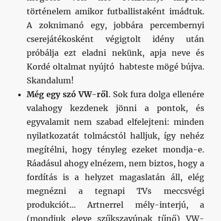
történelem amikor futballistaként imádtuk.
A zoknimanó egy, jobbára percembernyi
cserejátékosként végigtolt idény után
próbálja ezt eladni nekünk, apja neve és
Kordé oltalmat nyújtó habteste mögé bújva.
Skandalum!
Még egy szó VW-ről
. Sok fura dolga ellenére
valahogy kezdenek jönni a pontok, és
egyvalamit nem szabad elfelejteni: minden
nyilatkozatát tolmácstól halljuk, így nehéz
megítélni, hogy tényleg ezeket mondja-e.
Ráadásul ahogy elnézem, nem biztos, hogy a
fordítás is a helyzet magaslatán áll, elég
megnézni a tegnapi TVs meccsvégi
produkciót… Artnerrel mély-interjú, a
(mondjuk eleve szűkszavúnak tűnő) VW-