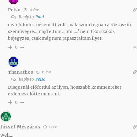
Pelso
11 éve
Reply to
Paal
dear Admin…nekem itt volt 1 válaszom tegnap a rózsaszín
szemüvegre…majd eltűnt…hm….? nem 1 korszakos
bejegyzés, csak még nem tapasztaltam ilyet.
0
Thanathos
11 éve
Reply to
Pelso
Disqusnál előfordul az ilyen, hosszabb kommenteket
érdemes előtte menteni.
0
József Mészáros
11 éve
well…