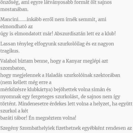
önzőség, ami egyre látványosabb formát ölt sajnos
mostanában.
Mancini…….inkább erről nem írnék semmit, ami
elmondható az
úgy is elmondatott már! Abszurdisztán lett ez a klub!
Lassan tényleg elfogyunk szurkolóilag és ez nagyon
tragikus.
Valahol bíztam benne, hogy a Kanyar meglépi azt
szombaton,
hogy megjelennek a Haladás szurkolóinak szektorában
(nem kellett még erre a
mérkőzésre klubkártya) bejöhettek volna simán és
nyomnak egy fergeteges szurkolást, de sajnos nem így
történt. Mindenesetre érdekes lett volna a helyzet, ha együtt
szurkol a két
baráti tábor! Én megnéztem volna!
Szegény Szombathelyiek fizethetnek egyébként rendesen az