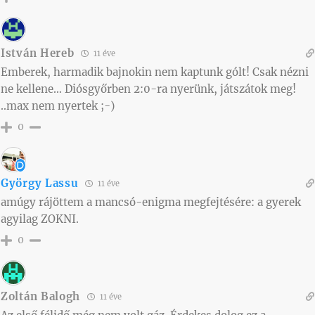
István Hereb
11 éve
Emberek, harmadik bajnokin nem kaptunk gólt! Csak nézni
ne kellene… Diósgyőrben 2:0-ra nyerünk, játszátok meg!
..max nem nyertek ;-)
0
György Lassu
11 éve
amúgy rájöttem a mancsó-enigma megfejtésére: a gyerek
agyilag ZOKNI.
0
Zoltán Balogh
11 éve