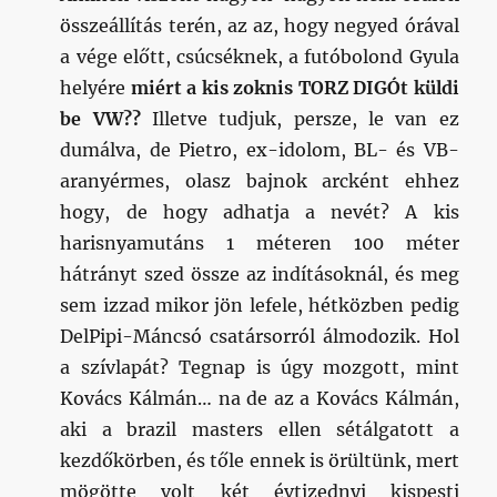
összeállítás terén, az az, hogy negyed órával
a vége előtt, csúcséknek, a futóbolond Gyula
helyére
miért a kis zoknis TORZ DIGÓt küldi
be VW??
Illetve tudjuk, persze, le van ez
dumálva, de Pietro, ex-idolom, BL- és VB-
aranyérmes, olasz bajnok arcként ehhez
hogy, de hogy adhatja a nevét? A kis
harisnyamutáns 1 méteren 100 méter
hátrányt szed össze az indításoknál, és meg
sem izzad mikor jön lefele, hétközben pedig
DelPipi-Máncsó csatársorról álmodozik. Hol
a szívlapát? Tegnap is úgy mozgott, mint
Kovács Kálmán… na de az a Kovács Kálmán,
aki a brazil masters ellen sétálgatott a
kezdőkörben, és tőle ennek is örültünk, mert
mögötte volt két évtizednyi kispesti