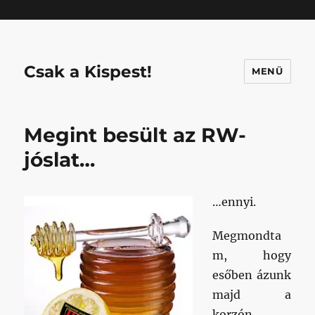
Mastodon
Csak a Kispest!
MENÜ
Megint besült az RW-
jóslat…
…ennyi.
Megmondta
m, hogy
esőben ázunk
majd a
korzón,