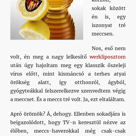
sokak között
én is, egy
iszonyat tré
meccsen.
Nos, eső nem
volt, én meg a nagy lelkesítő
werkliposztom
után úgy hajoltam meg egy klasszik őszeleji
vírus előtt, mint kismáncsó a terhes atyai
örökség alatt, így otthonról, ágyból,
gyógyteákkal felszerelkezve szenvedtem végig
a meccset. És a meccs tré volt. Ja, ezt eltaláltam.
Apró örömök? Á, dehogy. Ellenben sokadjára is
beigazolódott, hogy TV-n keresztül nézve az
élőben, meccs-haverokkal még csak-csak