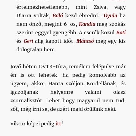
értelmezhetetlenebb, mint Zsiva, vagy
Diarra voltak,
Báló
kezd ébredni…
Gyula
ha
nem önző, megint 6-os,
Kandia
meg szokás
szerint eggyel gyengébb. A cserék közül
Boti
és
Geri
alig kapott időt,
Máncsó
meg egy kis
dologtalan here.
Jövő héten DVTK-túra, remélem felépülve már
én is ott lehetek, ha pedig komolyabb az
ügyem, akkor Hanta szóljon Kordellának, és
igazoljanak helyemre valami olasz
zsurnalisztót. Lehet hogy magyarul nem tud,
sőt, még írni se, de azért majd örülünk neki.
Viktor képei pedig
itt
!