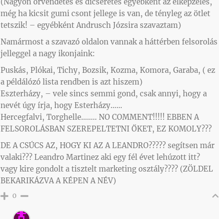
(Nagyon örvendetes és dicséretes egyébként az elképzelés,
még ha kicsit gumi csont jellege is van, de tényleg az ötlet
tetszik! – egyébként Andrusch Józsira szavaztam)
Namármost a szavazó oldalon vannak a háttérben felsorolás
jelleggel a nagy ikonjaink:
Puskás, Plókai, Tichy, Bozsik, Kozma, Komora, Garaba, ( ez
a példálózó lista rendben is azt hiszem)
Eszterházy, – vele sincs semmi gond, csak annyi, hogy a
nevét úgy írja, hogy Esterházy……
Hercegfalvi, Torghelle…….. NO COMMENT!!!!! EBBEN A
FELSOROLÁSBAN SZEREPELTETNI ŐKET, EZ KOMOLY???
DE A CSÚCS AZ, HOGY KI AZ A LEANDRO????? segítsen már
valaki??? Leandro Martinez aki egy fél évet lehúzott itt?
vagy kire gondolt a tisztelt marketing osztály???? (ZÖLDEL
BEKARIKÁZVA A KÉPEN A NÉV)
0