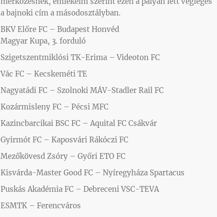
mérkőzésnek, emlékeim szerint ezen a pályán lett végleges
a bajnoki cím a másodosztályban.
BKV Előre FC – Budapest Honvéd
Magyar Kupa, 3. forduló
Szigetszentmiklósi TK-Erima – Videoton FC
Vác FC – Kecskeméti TE
Nagyatádi FC – Szolnoki MÁV-Stadler Rail FC
Kozármisleny FC – Pécsi MFC
Kazincbarcikai BSC FC – Aquital FC Csákvár
Gyirmót FC – Kaposvári Rákóczi FC
Mezőkövesd Zsóry – Győri ETO FC
Kisvárda-Master Good FC – Nyíregyháza Spartacus
Puskás Akadémia FC – Debreceni VSC-TEVA
ESMTK – Ferencváros