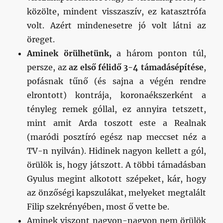
közölte, mindent visszaszív, ez katasztrófa
volt. Azért mindenesetre jó volt látni az
öreget.
Aminek örülhetünk,
a három ponton túl,
persze, az
az első félidő 3-4 támadásépítése
,
pofásnak tűnő (és sajna a végén rendre
elrontott) kontrája, koronaékszerként a
tényleg remek góllal, ez annyira tetszett,
mint amit Arda toszott este a Realnak
(maródi posztíró egész nap meccset néz a
TV-n nyilván). Hidinek nagyon kellett a gól,
örülök is, hogy játszott. A többi támadásban
Gyulus megint alkotott szépeket, kár, hogy
az önzőségi kapszulákat, melyeket megtalált
Filip szekrényében, most ő vette be.
Aminek viszont nagyon-nagyon nem örülök