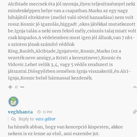
Alcibiade meccsek óta jól nyomja,ilyen teljesítménnyel neki
mindenképpen helye van a csapatban.Marku az egy nagy
hibájától eltekintve (mellel való rövid hazaadása) nem volt
rossz.Kosnic jó igazolás,higgadt ,okos játékkal mutatkozott
be.Ignja talán a neki nem fekvő mély,csúszós talaj miatt volt
csak kispados.A védelemben most igen jól állunk,van 7 nb1-
s szinten jónak számító védőnk
King,Baráth,Alcibiade,Ignjatovic,Kosnic,Marku (ez a
vezeték neve amúgy,a Kristi a keresztneve),Kosnic és
Vidovic.Lehet velük 3,4, vagy 5 védős rendszert is
játszatni.Diósgyőrben remélem Ignja visszakerül,én Alci-
Ignja,Kosnic belső hármassal kezdenék.
0
veghhanta
11 éve
Reply to
vass gábor
ha hinnék abban, hogy van koncepció kispesten, akkor
nekem is ez lenne az első, ami eszembe jut.