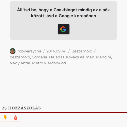
Állítsd be, hogy a Csakblogot mindig az elsők
között lásd a Google keresőben
Szerző
Közzétéve
Kategória
Címke
robwarzycha
2014.09.14.
Beszámoló
beszámoló
,
Cordella
,
Haladás
,
Kovács Kálmán
,
Mancini
,
Nagy Antal
,
Pietro Vierchowod
25
HOZZÁSZÓLÁS