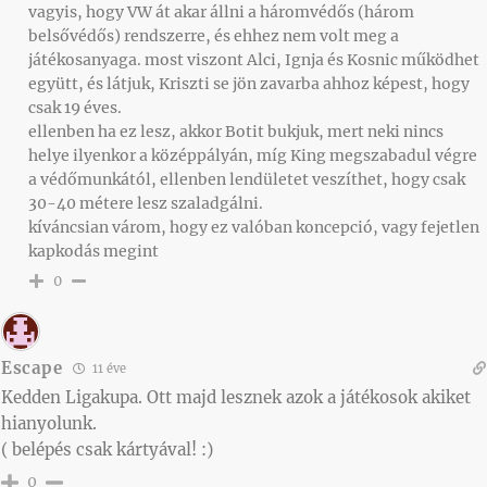
vagyis, hogy VW át akar állni a háromvédős (három
belsővédős) rendszerre, és ehhez nem volt meg a
játékosanyaga. most viszont Alci, Ignja és Kosnic működhet
együtt, és látjuk, Kriszti se jön zavarba ahhoz képest, hogy
csak 19 éves.
ellenben ha ez lesz, akkor Botit bukjuk, mert neki nincs
helye ilyenkor a középpályán, míg King megszabadul végre
a védőmunkától, ellenben lendületet veszíthet, hogy csak
30-40 métere lesz szaladgálni.
kíváncsian várom, hogy ez valóban koncepció, vagy fejetlen
kapkodás megint
0
Escape
11 éve
Kedden Ligakupa. Ott majd lesznek azok a játékosok akiket
hianyolunk.
( belépés csak kártyával! :)
0