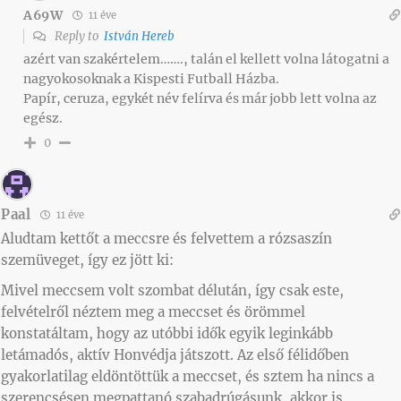
A69W
11 éve
Reply to
István Hereb
azért van szakértelem……., talán el kellett volna látogatni a
nagyokosoknak a Kispesti Futball Házba.
Papír, ceruza, egykét név felírva és már jobb lett volna az
egész.
0
Paal
11 éve
Aludtam kettőt a meccsre és felvettem a rózsaszín
szemüveget, így ez jött ki:
Mivel meccsem volt szombat délután, így csak este,
felvételről néztem meg a meccset és örömmel
konstatáltam, hogy az utóbbi idők egyik leginkább
letámadós, aktív Honvédja játszott. Az első félidőben
gyakorlatilag eldöntöttük a meccset, és sztem ha nincs a
szerencsésen megpattanó szabadrúgásunk, akkor is