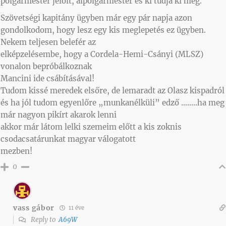
polgármester jelölt, alpolgármester és ki tudja ki még.
Szövetségi kapitány ügyben már egy pár napja azon
gondolkodom, hogy lesz egy kis meglepetés ez ügyben.
Nekem teljesen belefér az
elképzelésembe, hogy a Cordela-Hemi-Csányi (MLSZ)
vonalon bepróbálkoznak
Mancini ide csábításával!
Tudom kissé meredek elsőre, de lemaradt az Olasz kispadról
és ha jól tudom egyenlőre „munkanélküli” edző ……..ha meg
már nagyon pikírt akarok lenni
akkor már látom lelki szemeim előtt a kis zoknis
csodacsatárunkat magyar válogatott
mezben!
0
vass gábor
11 éve
Reply to
A69W