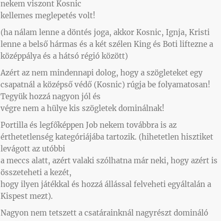
nekem viszont Kosnic
kellemes meglepetés volt!
(ha nálam lenne a döntés joga, akkor Kosnic, Ignja, Kristi
lenne a belső hármas és a két szélen King és Boti liftezne a
középpálya és a hátsó régió között)
Azért az nem mindennapi dolog, hogy a szögleteket egy
csapatnál a középső védő (Kosnic) rúgja be folyamatosan!
Tegyük hozzá nagyon jól és
végre nem a hülye kis szögletek dominálnak!
Portilla és legfőképpen Job nekem továbbra is az
érthetetlenség kategóriájába tartozik. (hihetetlen hisztiket
levágott az utóbbi
a meccs alatt, azért valaki szólhatna már neki, hogy azért is
összeteheti a kezét,
hogy ilyen játékkal és hozzá állással felveheti egyáltalán a
Kispest mezt).
Nagyon nem tetszett a csatárainknál nagyrészt domináló