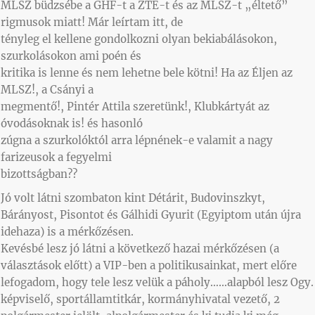
MLSZ büdzsébe a GHF-t a ZTE-t és az MLSZ-t „éltető”
rigmusok miatt! Már leírtam itt, de
tényleg el kellene gondolkozni olyan bekiabálásokon,
szurkolásokon ami poén és
kritika is lenne és nem lehetne bele kötni! Ha az Éljen az
MLSZ!, a Csányi a
megmentő!, Pintér Attila szeretünk!, Klubkártyát az
óvodásoknak is! és hasonló
zúgna a szurkolóktól arra lépnének-e valamit a nagy
farizeusok a fegyelmi
bizottságban??
Jó volt látni szombaton kint Détárit, Budovinszkyt,
Bárányost, Pisontot és Gálhidi Gyurit (Egyiptom után újra
idehaza) is a mérkőzésen.
Kevésbé lesz jó látni a következő hazai mérkőzésen (a
választások előtt) a VIP-ben a politikusainkat, mert előre
lefogadom, hogy tele lesz velük a páholy……alapból lesz Ogy.
képviselő, sportállamtitkár, kormányhivatal vezető, 2