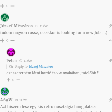
0
József Mészáros
11 éve
tudom nagyon rossz, de akkor is looking for a new Job… ;)
0
Pelso
11 éve
Reply to
József Mészáros
ezt szeretném látni kordé és VW nyakában, mielőbb !!
0
A69W
11 éve
Azt hiszem lesz egy kis retro nosztalgia hangulata a