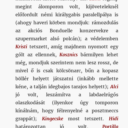
megint álomporon volt, kijöveteleknél
előfordult némi királygabis paralellpálya is
(ahogy haveri körben mondjuk: rámozdulás
az akciós Bonduelle konzervekre a
szupermarket alsó polcán); a védelemben
Kristi
tetszett, amíg majdnem nyomott egy
gólt az ellennek,
Kosznics
bármilyen lehet
még, mondjuk szerintem nem lesz rossz, de
mivel ő is csak kölcsönarc, bűn a kopasz
böllér helyett játszatni (inkább mellette
kéne, a talján idegbajos tarajos helyett);
Alci
jó volt, leszámítva a labdaelrúgós
olaszkodását (ilyenkor úgy tomporon
kínálnám, hogy félrenyelné a posztmeccs
grappát);
Kingecske
most tetszett.
Hidi
határozottan jó volt,
Portilla