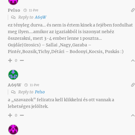
Pelso
11 éve
Reply to
A69W
ez tényleg durva… és nem is értem kinek a fejében fordulhat
meg ilyen….amikor az igaziakból is iszonyat nehéz
összerakni, mert 3-4 ember lenne 1 posztra…
Gujdár(Grosics) – Sallai ,Nagy,Garaba –
Pintér,Bozsik,Tichy,Détári – Bodonyi,Kocsis, Puskás :)
0
A69W
11 éve
Reply to
Pelso
a „szavazok” feliratra kell klikkelni és ott vannak a
lehetséges jelöltek.
0