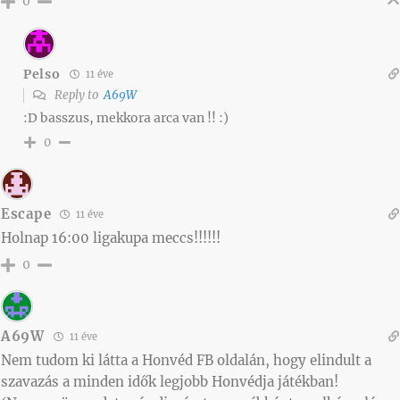
0
Pelso
11 éve
Reply to
A69W
:D basszus, mekkora arca van !! :)
0
Escape
11 éve
Holnap 16:00 ligakupa meccs!!!!!!
0
A69W
11 éve
Nem tudom ki látta a Honvéd FB oldalán, hogy elindult a
szavazás a minden idők legjobb Honvédja játékban!