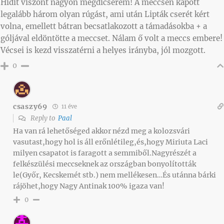
Hidit viszont nagyon megdicsérem! A meccsen kapott
legalább három olyan rúgást, ami után Lipták cserét kért
volna, emellett bátran becsatlakozott a támadásokba + a
góljával eldöntötte a meccset. Nálam ő volt a meccs embere!
Vécsei is kezd visszatérni a helyes irányba, jól mozgott.
0
csaszy69
11 éve
Reply to
Paal
Ha van rá lehetőséged akkor nézd meg a kolozsvári
vasutast,hogy hol is áll erőnlétileg,és,hogy Miriuta Laci
milyen csapatot is faragott a semmiből.Nagyrészét a
felkészülési meccseknek az országban bonyolították
le(Győr, Kecskemét stb.) nem mellékesen…És utánna bárki
rájöhet,hogy Nagy Antinak 100% igaza van!
0