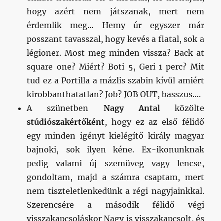
hogy azért nem játszanak, mert nem
érdemlik meg… Hemy úr egyszer már
posszant tavasszal, hogy kevés a fiatal, sok a
légioner. Most meg minden vissza? Back at
square one? Miért? Boti 5, Geri 1 perc? Mit
tud ez a Portilla a mázlis szabin kívül amiért
kirobbanthatatlan? Job? JOB OUT, basszus….
A szünetben
Nagy Antal
közölte
stúdiószakértőként
, hogy ez az első félidő
egy minden igényt kielégítő király magyar
bajnoki, sok ilyen kéne. Ex-ikonunknak
pedig valami új szemüveg vagy lencse,
gondoltam, majd a számra csaptam, mert
nem tiszteletlenkedünk a régi nagyjainkkal.
Szerencsére a második félidő végi
visszakapcsoláskor Nagy is visszakapcsolt, és