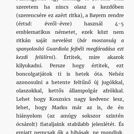
szeretem ha nincs olasz a kezdőben
(szerencsére ez azért ritka), a Bayern rendre
(értsd: évről-évre) használ 4-5
emblematikus németet, ezek közt nem
ritkán saját nevelést (
bár mostanság a
spanyolosító Guardiola fejbéli megfáradása ezt
kezdi felülírni
). Értitek, mire akarok
kilyukadni. Persze hogy értitek, ezt
boncolgatjátok ti is hetek óta. Nehéz
azonosulni a hetente feltűnő új jugókkal,
olaszokkal, kettős állampolgár afrókkal.
Lehet hogy Kosznics nagy kedvenc lesz,
lehet, hogy Marku már az is, de én
hiányolom (az amúgy sokszor szintén
ócsárolt) fiataljaink stabilabb jelenlétét. És
emiatt nemcsak ők a hibásak, ne mondjuk,