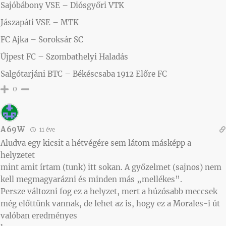
Sajóbábony VSE – Diósgyőri VTK
Jászapáti VSE – MTK
FC Ajka – Soroksár SC
Újpest FC – Szombathelyi Haladás
Salgótarjáni BTC – Békéscsaba 1912 Előre FC
0
A69W
11 éve
Aludva egy kicsit a hétvégére sem látom másképp a
helyzetet
mint amit írtam (tunk) itt sokan. A győzelmet (sajnos) nem
kell megmagyarázni és minden más „mellékes”.
Persze változni fog ez a helyzet, mert a húzósabb meccsek
még előttünk vannak, de lehet az is, hogy ez a Morales-i út
valóban eredményes