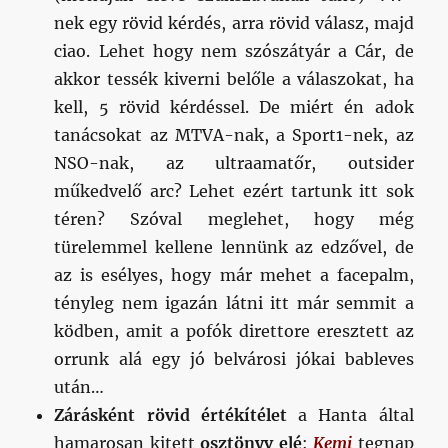
nek egy rövid kérdés, arra rövid válasz, majd
ciao. Lehet hogy nem szószátyár a Cár, de
akkor tessék kiverni belőle a válaszokat, ha
kell, 5 rövid kérdéssel. De miért én adok
tanácsokat az MTVA-nak, a Sport1-nek, az
NSO-nak, az ultraamatőr, outsider
műkedvelő arc? Lehet ezért tartunk itt sok
téren? Szóval meglehet, hogy még
türelemmel kellene lennünk az edzővel, de
az is esélyes, hogy már mehet a facepalm,
tényleg nem igazán látni itt már semmit a
ködben, amit a pofók direttore eresztett az
orrunk alá egy jó belvárosi jókai bableves
után…
Zárásként rövid értékítélet
a Hanta által
hamarosan kitett
osztönyv elé
:
Kemi
tegnap