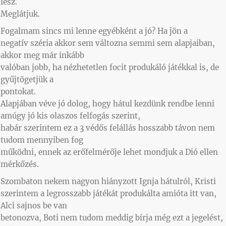
lesz.
Meglátjuk.
Fogalmam sincs mi lenne egyébként a jó? Ha jön a
negatív széria akkor sem változna semmi sem alapjaiban,
akkor meg már inkább
valóban jobb, ha nézhetetlen focit produkáló játékkal is, de
gyűjtögetjük a
pontokat.
Alapjában véve jó dolog, hogy hátul kezdünk rendbe lenni
amúgy jó kis olaszos felfogás szerint,
habár szerintem ez a 3 védős felállás hosszabb távon nem
tudom mennyiben fog
működni, ennek az erőfelmérője lehet mondjuk a Dió ellen
mérkőzés.
Szombaton nekem nagyon hiányzott Ignja hátulról, Kristi
szerintem a legrosszabb játékát produkálta amióta itt van,
Alci sajnos be van
betonozva, Boti nem tudom meddig bírja még ezt a jegelést,