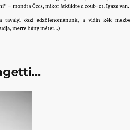
ni” – mondta Öccs, mikor átküldte a coub-ot. Igaza van.
a tavalyi őszi edzőfenoménunk, a vidin kék mezb
 tudja, merre hány méter…)
agetti…