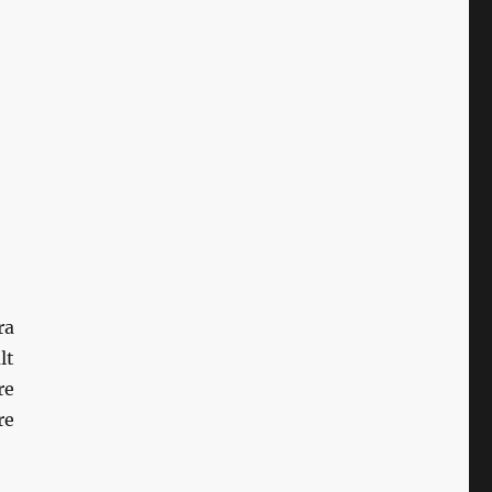
ra
lt
re
re