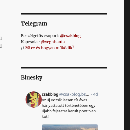
Telegram
Beszélgetős csoport:
@csakblog
i
Kapcsolat:
@veghhanta
d
//
Mi ez és hogyan működik?
Bluesky