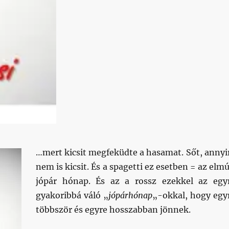
…mert kicsit megfeküdte a hasamat. Sőt, annyi
nem is kicsit. És a spagetti ez esetben = az elmú
jópár hónap. És az a rossz ezekkel az egy
gyakoribbá váló „
jópárhónap
„-okkal, hogy egy
többször és egyre hosszabban jönnek.