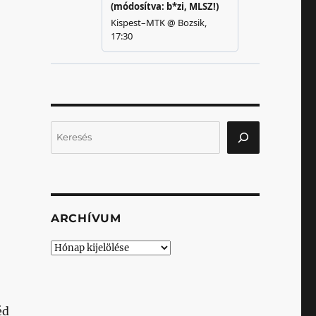
Keresés
ARCHÍVUM
Archívum
éd