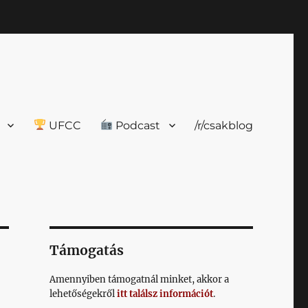
UFCC
Podcast
/r/csakblog
Támogatás
Amennyiben támogatnál minket, akkor a
lehetőségekről
itt találsz információt
.