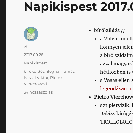
Napikispest 2017.
bíróküldés //
a Videoton el
Szerző
vh
könnyen jelen
Közzétéve
2017.09.28.
a bíró szidal
Kategória
Napikispest
azzal magyar
Címke
bíróküldés
,
Bognár Tamás
,
hétközben is 
Kassai Viktor
,
Pietro
a Vasas ellen
Vierchowod
legendásan 
Napikispest
34 hozzászólás
Pietro Vierchow
2017.09.28.
című
azt pletyizik,
bejegyzéshez
Balázs kirúgá
TROLLOLOLO,