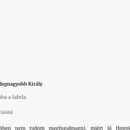
 legnagyobb Király
ba a labda
taaaa
ebben nem tudom megfogalmazni, miért jó Honv