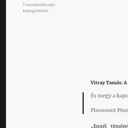
A
1 hozzászólás a(z)
legmélyebb
bejegyzéshez
bugyrokból
–
5.
rész:
Vers
mindenkinek
Vitray Tamás: A
És megy a kapu
Pisoooont Piss
„Ennél tömör