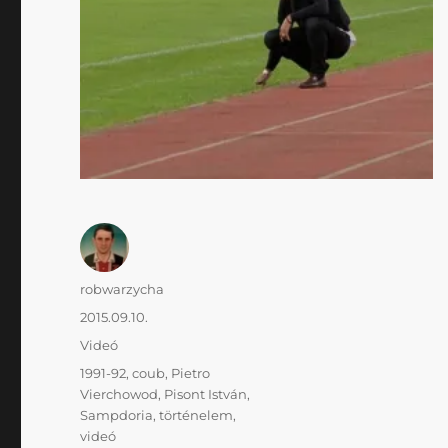
Szerző
robwarzycha
Közzétéve
2015.09.10.
Kategória
Videó
Címke
1991-92
,
coub
,
Pietro
Vierchowod
,
Pisont István
,
Sampdoria
,
történelem
,
videó