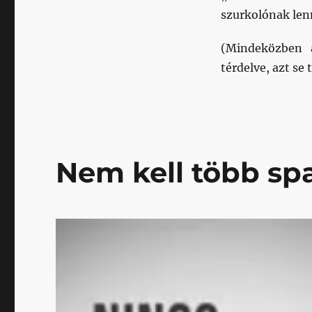
szurkolónak len
(Mindeközben 
térdelve, azt se
Nem kell több sp