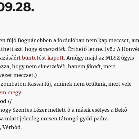
09.28.
len fújó Bognár ebben a fordulóban nem kap meccset, am
theti azt, hogy
elmeszelték
. Érthető lenne. (vö.: A Honvé
mazásáért
büntetést kapott
. Amúgy majd az MLSZ úgyis
ázza, hogy nem
elmeszelték
, hanem
fáradt
, mert
vezet meccset.)
 szombaton Kassai fúj, aminek nem örülünk, mert vele
nem megy
.
od //
 hogy Szentes Lézer mellett ő a másik esélyes a Bekő
sa miatt jelenleg üresen tátongó győri padra.
 Vérhód.