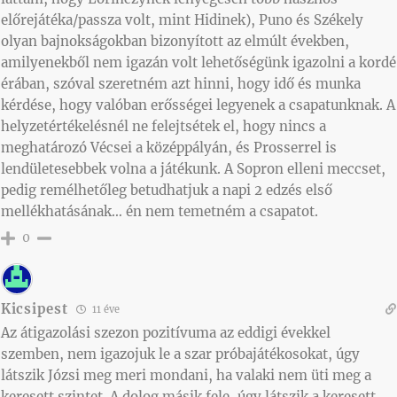
előrejátéka/passza volt, mint Hidinek), Puno és Székely
olyan bajnokságokban bizonyított az elmúlt években,
amilyenekből nem igazán volt lehetőségünk igazolni a kordé
érában, szóval szeretném azt hinni, hogy idő és munka
kérdése, hogy valóban erősségei legyenek a csapatunknak. A
helyzetértékelésnél ne felejtsétek el, hogy nincs a
meghatározó Vécsei a középpályán, és Prosserrel is
lendületesebbek volna a játékunk. A Sopron elleni meccset,
pedig remélhetőleg betudhatjuk a napi 2 edzés első
mellékhatásának… én nem temetném a csapatot.
0
Kicsipest
11 éve
Az átigazolási szezon pozitívuma az eddigi évekkel
szemben, nem igazojuk le a szar próbajátékosokat, úgy
látszik Józsi meg meri mondani, ha valaki nem üti meg a
keresett szintet. A dolog másik fele, úgy látszik a keresett