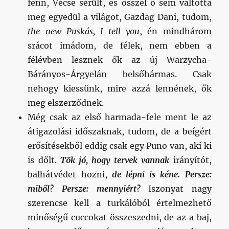
fenn, Vécse sérült, és ősszel ő sem váltotta
meg egyedül a világot, Gazdag Dani, tudom,
the new Puskás, I tell you
, én mindhárom
srácot imádom, de félek, nem ebben a
félévben lesznek ők az új Warzycha-
Bárányos-Árgyelán belsőhármas. Csak
nehogy kiessünk, mire azzá lennének, ők
meg elszerződnek.
Még csak az első harmada-fele ment le az
átigazolási időszaknak, tudom, de a beígért
erősítésekből eddig csak egy Puno van, aki ki
is dőlt.
Tök jó, hogy tervek vannak
irányítót,
balhátvédet hozni,
de lépni is kéne.
Persze:
miből? Persze: mennyiért?
Iszonyat nagy
szerencse kell a turkálóból értelmezhető
minőségű cuccokat összeszedni, de az a baj,