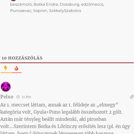
beszámoló
,
Botka Endre
,
Doesburg
,
edzőmeccs
,
Punosevac
,
Sopron
,
SzékelySzabolcs
10
HOZZÁSZÓLÁS
Pelso
11 éve
Az 1. meccset láttam, annak az 1. félideje az „elmegy”
kategória volt, Gyula+Puno legalább összehozott 2 gólt.
Aztán már tényleg beállt mindenki, aki pirosban
volt….Szerintem Botka és Lőrinczy erősítés lesz (pl. én úgy
láttam, hogy Lőrinczynek lényegesen több hasznos