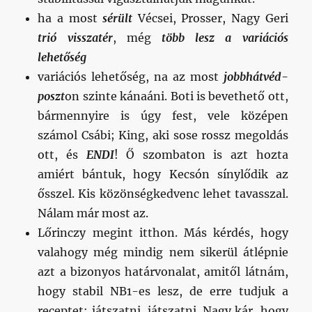
ha a most
sérült
Vécsei, Prosser, Nagy Geri
trió visszatér
, még
több lesz a variációs
lehetőség
variációs lehetőség, na az most
jobbhátvéd-
poszt
on szinte kánaáni. Boti is bevethető ott,
bármennyire is úgy fest, vele középen
számol Csábi; King, aki sose rossz megoldás
ott, és
ENDI
! Ő szombaton is azt hozta
amiért bántuk, hogy Kecsón sínylődik az
ősszel. Kis közönségkedvenc lehet tavasszal.
Nálam már most az.
Lőrinczy megint itthon. Más kérdés, hogy
valahogy még mindig nem sikerül átlépnie
azt a bizonyos határvonalat, amitől látnám,
hogy stabil NB1-es lesz, de erre tudjuk a
receptet: játszatni, játszatni. Nagy kár, hogy