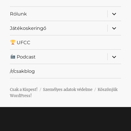
almenü
Rólunk
szétnyit
almenü
Játékoskeringő
szétnyit
UFCC
almenü
Podcast
szétnyit
/r/csakblog
Csak a Kispest!
Személyes adatok védelme
Köszönjük
WordPress!