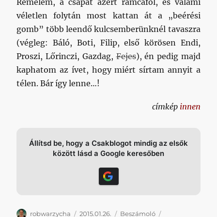
Remélem, a csapat azért rámcáfol, és valami
véletlen folytán most kattan át a „beérési
gomb” több leendő kulcsemberünknél tavaszra
(végleg: Báló, Boti, Filip, első körösen Endi,
Proszi, Lőrinczi, Gazdag,
Fejes
), én pedig majd
kaphatom az ívet, hogy miért sírtam annyit a
télen. Bár így lenne…!
címkép
innen
Állítsd be, hogy a Csakblogot mindig az elsők
között lásd a Google keresőben
Szerző
Közzétéve
Kategória
Címke
robwarzycha
2015.01.26.
Beszámoló