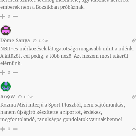
emberek nem a Bozsikban próbáznak.
0
Döme Sanya
11 éve
NBII-es mérközések látogatotsága magasabb mint a miénk.
A kítüzött cél pedig, a több nézö. Azt hiszem most sikerül
elérnünk.
0
A69W
11 éve
Kozma Misi interjú a Sport Pluszból, nem sajtómunkás,
hanem újságíró készítette a riportot, érdekes,
megfontolandó, tanulságos gondolatok vannak benne!
0