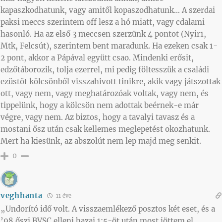
kapaszkodhatunk, vagy amitől kopaszodhatunk… A szerdai
paksi meccs szerintem off lesz a hó miatt, vagy cdalami
hasonló. Ha az első 3 meccsen szerzünk 4 pontot (Nyir1,
Mtk, Felcsút), szerintem bent maradunk. Ha ezeken csak 1-
2 pont, akkor a Pápával együtt csao. Mindenki erősit,
edzőtáborozik, tolja ezerrel, mi pedig föltesszük a családi
ezüstöt kölcsönből visszahivott tinikre, akik vagy játszottak
ott, vagy nem, vagy meghatározóak voltak, vagy nem, és
tippelünk, hogy a kölcsön nem adottak beérnek-e már
végre, vagy nem. Az biztos, hogy a tavalyi tavasz és a
mostani ősz után csak kellemes meglepetést okozhatunk.
Mert ha kiesünk, az abszolút nem lep majd meg senkit.
0
veghhanta
11 éve
„Undorító idő volt. A visszaemlékező posztos két eset, és a
’98 őszi BVSC elleni hazai 1:5-öt után most jöttem el