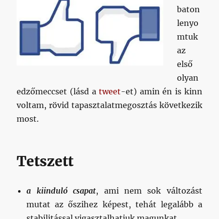
baton
lenyo
mtuk
az
első
olyan
edzőmeccset (lásd a
tweet
-et) amin én is kinn
voltam, rövid tapasztalatmegosztás következik
most.
Tetszett
a kiinduló csapat
, ami nem sok változást
mutat az őszihez képest, tehát legalább a
stabilitással vigasztalhatjuk magunkat.