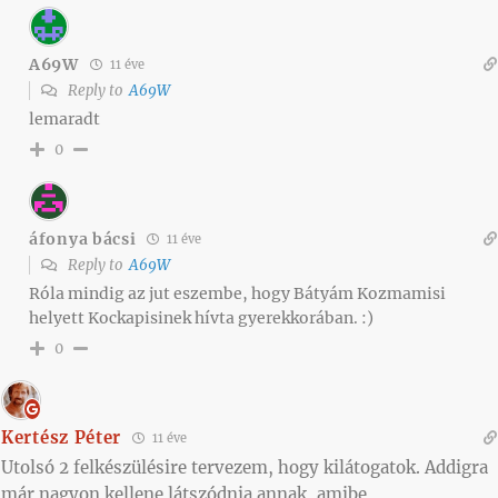
A69W
11 éve
Reply to
A69W
lemaradt
0
áfonya bácsi
11 éve
Reply to
A69W
Róla mindig az jut eszembe, hogy Bátyám Kozmamisi
helyett Kockapisinek hívta gyerekkorában. :)
0
Kertész Péter
11 éve
Utolsó 2 felkészülésire tervezem, hogy kilátogatok. Addigra
már nagyon kellene látszódnia annak, amibe