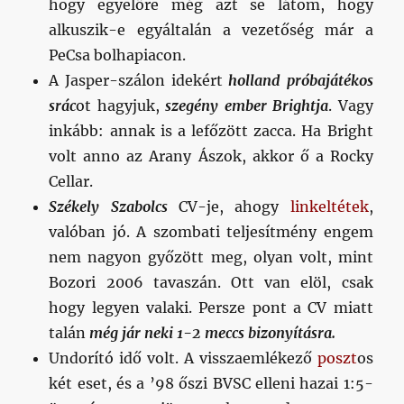
hogy egyelőre még azt se látom, hogy
alkuszik-e egyáltalán a vezetőség már a
PeCsa bolhapiacon.
A Jasper-szálon idekért
holland próbajátékos
srác
ot hagyjuk,
szegény ember Brightja
. Vagy
inkább: annak is a lefőzött zacca. Ha Bright
volt anno az Arany Ászok, akkor ő a Rocky
Cellar.
Székely Szabolcs
CV-je, ahogy
linkeltétek
,
valóban jó. A szombati teljesítmény engem
nem nagyon győzött meg, olyan volt, mint
Bozori 2006 tavaszán. Ott van elöl, csak
hogy legyen valaki. Persze pont a CV miatt
talán
még jár neki 1-2 meccs bizonyításra.
Undorító idő volt. A visszaemlékező
poszt
os
két eset, és a ’98 őszi BVSC elleni hazai 1:5-