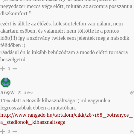
negyedszer meccs vége előtt, miután az arcomra posszant a
diszkomfort.”
ezért is állt le az élőzés. kölcsöntelefon van nálam, nem
akartam esőben, és valamiért nem töltötte le a pontos
időt(!!!) így a szórvány twitek sem jelentek meg a második
félidőben :(
ráadásul én is inkább behúzódtam a mosdó előtti tornácra
beszélgetni
0
A69W
11 éve
10% alatt a Bozsik kihasználtsága :( mi vagyunk a
legrosszabbak ebben a mutatóban.
http://www.rangado.hu/tartalom/cikk/287168_botranyos_
a_stadionok_kihasznaltsaga
0