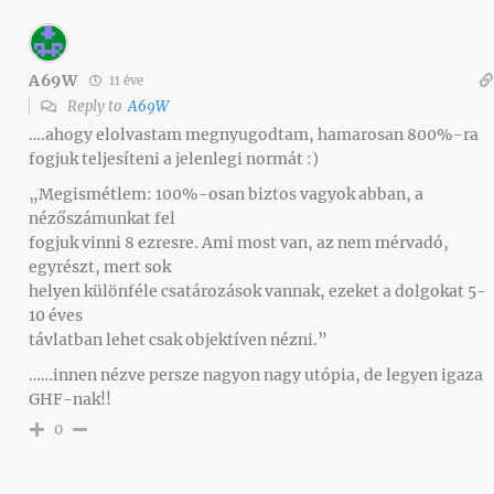
A69W
11 éve
Reply to
A69W
….ahogy elolvastam megnyugodtam, hamarosan 800%-ra
fogjuk teljesíteni a jelenlegi normát :)
„Megismétlem: 100%-osan biztos vagyok abban, a
nézőszámunkat fel
fogjuk vinni 8 ezresre. Ami most van, az nem mérvadó,
egyrészt, mert sok
helyen különféle csatározások vannak, ezeket a dolgokat 5-
10 éves
távlatban lehet csak objektíven nézni.”
……innen nézve persze nagyon nagy utópia, de legyen igaza
GHF-nak!!
0