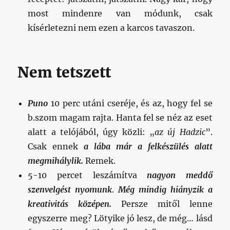
most mindenre van módunk, csak
kísérletezni nem ezen a karcos tavaszon.
Nem tetszett
Puno
10 perc utáni cseréje, és az, hogy fel se
b.szom magam rajta. Hanta fel se néz az eset
alatt a telójából, úgy közli: „
az új Hadzic
”.
Csak ennek
a lába már a felkészülés alatt
megmihálylik.
Remek.
5-10 percet leszámítva
nagyon meddő
szenvelgést nyomunk
.
Még mindig hiányzik a
kreativitás középen.
Persze mitől lenne
egyszerre meg? Lötyike jó lesz, de még… lásd