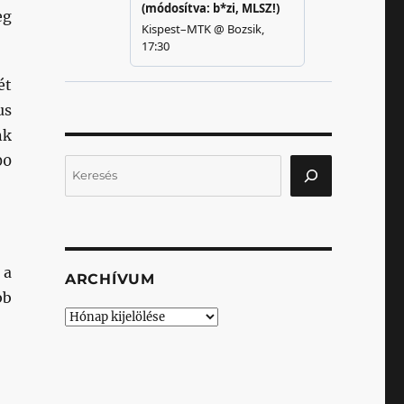
eg
ét
us
nk
00
Keresés
 a
ARCHÍVUM
bb
Archívum