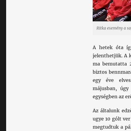
Ritka esemény a saj
A hetek óta íg
jelenthetjük. A 
ma bemutatta 2
biztos bennmara
egy éve elves
májusban, úgy l
egységben az er
Az általunk edz
ugye 10 gólt ver
megtudtuk a pál