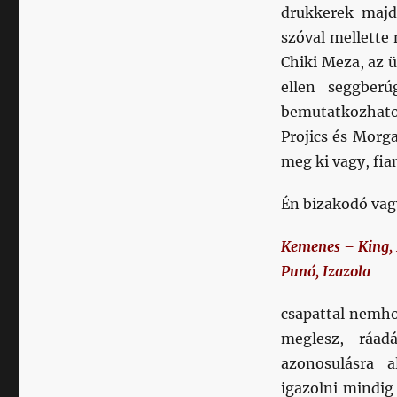
drukkerek majd
szóval mellette 
Chiki Meza, az 
ellen seggber
bemutatkozhato
Projics és Morga
meg ki vagy, fia
Én bizakodó vag
Kemenes – King, 
Punó, Izazola
csapattal nemho
meglesz, ráad
azonosulásra a
igazolni mindig