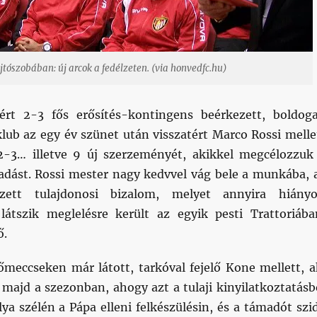
tószobában: új arcok a fedélzeten. (via honvedfc.hu)
ért 2-3 fős erősítés-kontingens beérkezett, boldog
klub az egy év szünet után visszatért Marco Rossi melle
-3… illetve 9 új szerzeményét, akikkel megcélozzuk
dást. Rossi mester nagy kedvvel vág bele a munkába, 
zett tulajdonosi bizalom, melyet annyira hiányo
átszik meglelésre került az egyik pesti Trattoriába
ő.
őmeccseken már látott, tarkóval fejelő Kone mellett, a
 majd a szezonban, ahogy azt a tulaji kinyilatkoztatásb
ya szélén a Pápa elleni felkészülésin, és a támadót szi