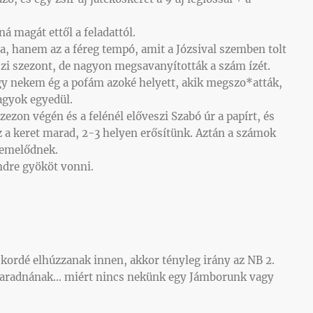
á magát ettől a feladattól.
, hanem az a féreg tempó, amit a Józsival szemben tolt
szi szezont, de nagyon megsavanyították a szám ízét.
y nekem ég a pofám azoké helyett, akik megszo*atták,
agyok egyedül.
zon végén és a felénél előveszi Szabó úr a papírt, és
z a keret marad, 2-3 helyen erősítünk. Aztán a számok
 emelődnek.
ndre gyököt vonni.
s kordé elhúzzanak innen, akkor tényleg irány az NB 2.
 maradnának… miért nincs nekünk egy Jámborunk vagy