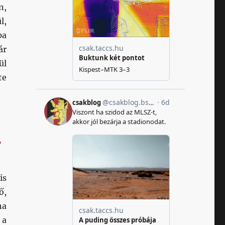
n,
l,
pa
ár
ül
te
,
is
ő,
na
 a