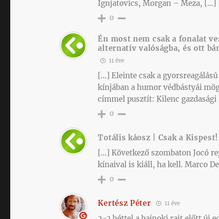
Ignjatovics, Morgan – Meza, […]
0
Én most nem csak a fonalat ve
alternatív valóságba, és ott b
11 éve
[…] Eleinte csak a gyorsreagálás
kínjában a humor védbástyái mög
címmel pusztít: Kilenc gazdasági
0
Totális káosz | Csak a Kispest!
[…] Következő szombaton Jocó repü
kínaival is kiáll, ha kell. Marco 
0
Kertész Péter
11 éve
2-3 héttel a bajnoki rajt előtt új e