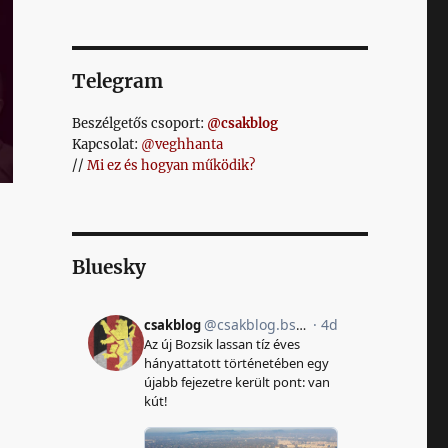
Telegram
Beszélgetős csoport:
@csakblog
Kapcsolat:
@veghhanta
//
Mi ez és hogyan működik?
Bluesky