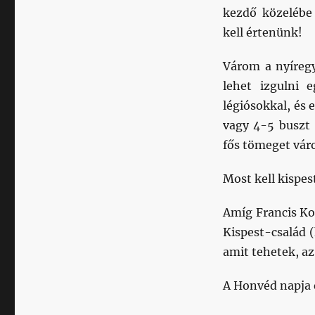
kezdő közelébe
kell értenünk!
Várom a nyíregy
lehet izgulni 
légiósokkal, és
vagy 4-5 buszt 
fős tömeget vár
Most kell kispes
Amíg Francis Kon
Kispest-család (
amit tehetek, az
A Honvéd napja e