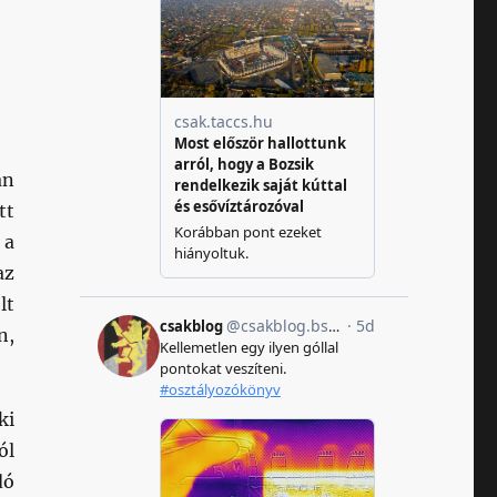
an
tt
 a
az
lt
n,
ki
ól
dó