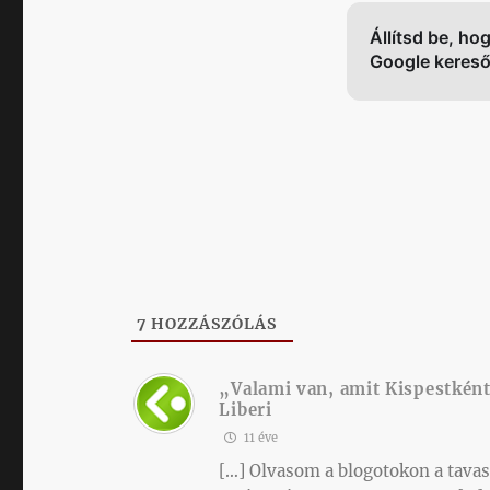
Állítsd be, ho
Google keres
7
HOZZÁSZÓLÁS
„Valami van, amit Kispestként
Liberi
11 éve
[…] Olvasom a blogotokon a tava