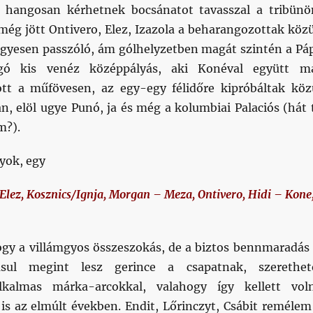
 hangosan kérhetnek bocsánatot tavasszal a tribünö
még jött Ontivero, Elez, Izazola a beharangozottak közü
ügyesen passzóló, ám gólhelyzetben magát szintén a Pá
úgó kis venéz középpályás, aki Konéval együtt m
tt a műfövesen, az egy-egy félidőre kipróbáltak köz
n, elöl ugye Punó, ja és még a kolumbiai Palaciós (hát 
m?).
yok, egy
Elez, Kosznics/Ignja, Morgan – Meza, Ontivero, Hidi – Kone
gy a villámgyos összeszokás, de a biztos bennmaradás 
ásul megint lesz gerince a csapatnak, szerethet
lkalmas márka-arcokkal, valahogy így kellett vol
 is az elmúlt években. Endit, Lőrinczyt, Csábit remélem