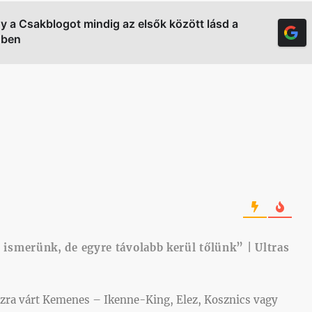
gy a Csakblogot mindig az elsők között lásd a
őben
 ismerünk, de egyre távolabb kerül tőlünk” | Ultras
szra várt Kemenes – Ikenne-King, Elez, Kosznics vagy