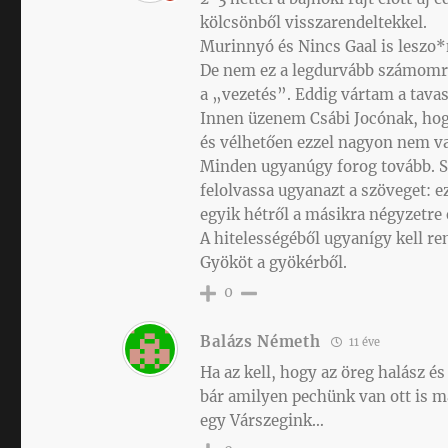
kölcsönből visszarendeltekkel.
Murinnyó és Nincs Gaal is leszo*n
De nem ez a legdurvább számomra
a „vezetés”. Eddig vártam a tava
Innen üzenem Csábi Jocónak, hog
és vélhetően ezzel nagyon nem v
Minden ugyanúgy forog tovább. Sze
felolvassa ugyanazt a szöveget: e
egyik hétről a másikra négyzetre
A hitelességéből ugyanígy kell re
Gyököt a gyökérből.
0
Balázs Németh
11 éve
Ha az kell, hogy az öreg halász é
bár amilyen pechünk van ott is
egy Várszegink…