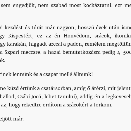
 sem engedjük, nem szabad most kockáztatni, ezt m
i kezdést és túrát már nagyon, hosszú évek után ism
egy Kispestért, ez az én Honvédom, srácok, ikonik
 egy karakán, higgadt arccal a padon, remélem megtöltü
a Szpari meccsre, a hazai bemutatkozásra pedig 4-50
ok.
tinek lennünk és a csapat mellé állnunk!
e küzd értünk a csatársorban, amíg ő átérzi, mit jelent
hallod, Csábi Jocó, lehet tanulni), addig én a legkevese
 az, hogy rekedtre ordítom a srácokért a torkom.
ljött már.