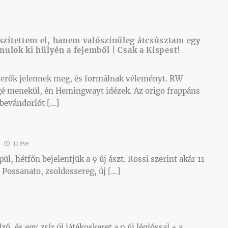
szítettem el, hanem valószínűleg átcsúsztam egy
ámulok ki hülyén a fejemből | Csak a Kispest!
ú erők jelennek meg, és formálnak véleményt. RW
é menekül, én Hemingwayt idézek. Az origo frappáns
 bevándorlót […]
11 éve
l, hétfőn bejelentjük a 9 új ászt. Rossi szerint akár 11
De Possanato, zsoldossereg, új […]
dző, és egy zsír új játékoskeret a 9 új légióssal + a