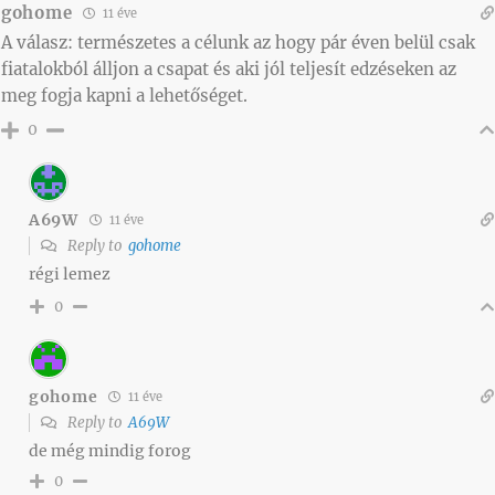
gohome
11 éve
A válasz: természetes a célunk az hogy pár éven belül csak
fiatalokból álljon a csapat és aki jól teljesít edzéseken az
meg fogja kapni a lehetőséget.
0
A69W
11 éve
Reply to
gohome
régi lemez
0
gohome
11 éve
Reply to
A69W
de még mindig forog
0