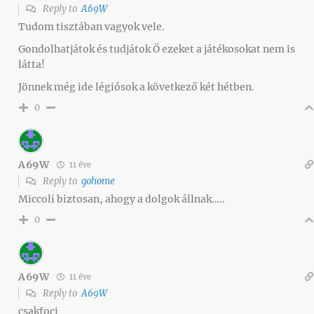
Reply to
A69W
Tudom tisztában vagyok vele.
Gondolhatjátok és tudjátok Ő ezeket a játékosokat nem is
látta!
Jönnek még ide légiósok a következő két hétben.
0
A69W
11 éve
Reply to
gohome
Miccoli biztosan, ahogy a dolgok állnak…..
0
A69W
11 éve
Reply to
A69W
csakfoci