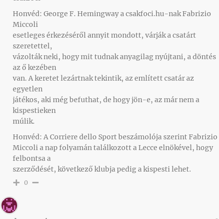
Honvéd: George F. Hemingway a csakfoci.hu-nak Fabrizio
Miccoli
esetleges érkezéséről annyit mondott, várják a csatárt
szeretettel,
vázolták neki, hogy mit tudnak anyagilag nyújtani, a döntés
az ő kezében
van. A keretet lezártnak tekintik, az említett csatár az
egyetlen
játékos, aki még befuthat, de hogy jön-e, az már nem a
kispestieken
múlik.
Honvéd: A Corriere dello Sport beszámolója szerint Fabrizio
Miccoli a nap folyamán találkozott a Lecce elnökével, hogy
felbontsa a
szerződését, következő klubja pedig a kispesti lehet.
0