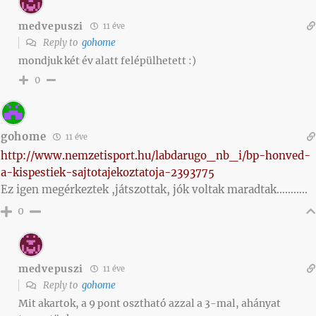
medvepuszi
11 éve
Reply to
gohome
mondjuk két év alatt felépülhetett :)
0
gohome
11 éve
http://www.nemzetisport.hu/labdarugo_nb_i/bp-honved-
a-kispestiek-sajtotajekoztatoja-2393775
Ez igen megérkeztek ,játszottak, jók voltak maradtak………..
0
medvepuszi
11 éve
Reply to
gohome
Mit akartok, a 9 pont osztható azzal a 3-mal, ahányat