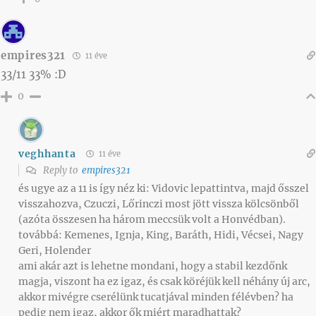
empires321
11 éve
33/11 33% :D
0
veghhanta
11 éve
Reply to
empires321
és ugye az a 11 is így néz ki: Vidovic lepattintva, majd ősszel
visszahozva, Czuczi, Lőrinczi most jött vissza kölcsönből
(azóta összesen ha három meccsük volt a Honvédban).
továbbá: Kemenes, Ignja, King, Baráth, Hidi, Vécsei, Nagy
Geri, Holender
ami akár azt is lehetne mondani, hogy a stabil kezdőnk
magja, viszont ha ez igaz, és csak köréjük kell néhány új arc,
akkor mivégre cserélünk tucatjával minden félévben? ha
pedig nem igaz, akkor ők miért maradhattak?