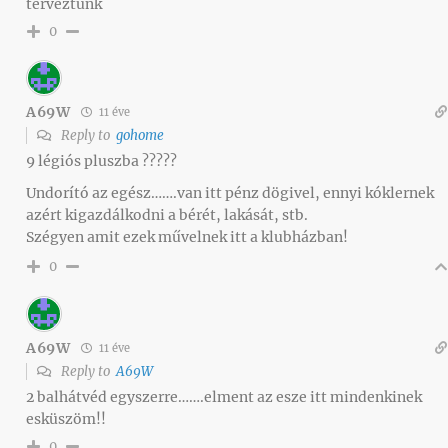
terveztünk
0
A69W
11 éve
Reply to
gohome
9 légiós pluszba ?????
Undorító az egész…….van itt pénz dögivel, ennyi kóklernek
azért kigazdálkodni a bérét, lakását, stb.
Szégyen amit ezek művelnek itt a klubházban!
0
A69W
11 éve
Reply to
A69W
2 balhátvéd egyszerre…….elment az esze itt mindenkinek
esküszöm!!
0