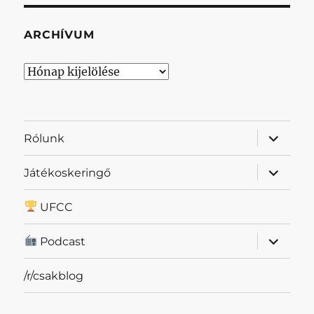
ARCHÍVUM
Archívum
almenü
Rólunk
szétnyit
almenü
Játékoskeringő
szétnyit
UFCC
almenü
Podcast
szétnyit
/r/csakblog