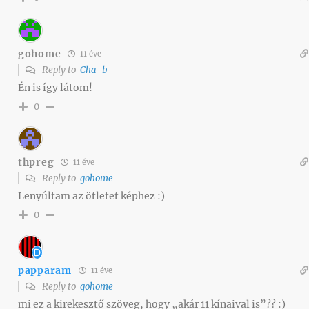
gohome
11 éve
Reply to
Cha-b
Én is így látom!
0
thpreg
11 éve
Reply to
gohome
Lenyúltam az ötletet képhez :)
0
papparam
11 éve
Reply to
gohome
mi ez a kirekesztő szöveg, hogy „akár 11 kínaival is”?? :)