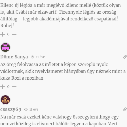
Kilenc új légiós a már meglévő kilenc mellé (köztük olyan
is, akit Csábi már elzavart)! Tizennyolc légiós az ország –
állítólag – legjobb akadémiájával rendelkező csapatánál!
Röhej!
0
Döme Sanya
11 éve
Az öreg felolvassa az ítéletet a képen szereplő nyolc
vádlottnak, akik nyelvismeret hiányában úgy néznek mint a
kuka Rozi a moziban.
0
csaszy69
11 éve
Na már csak ezeket kéne valahogy összegyúrni,hogy egy
nemzetközileg is elismert hálóőr legyen a kapuban.Mert