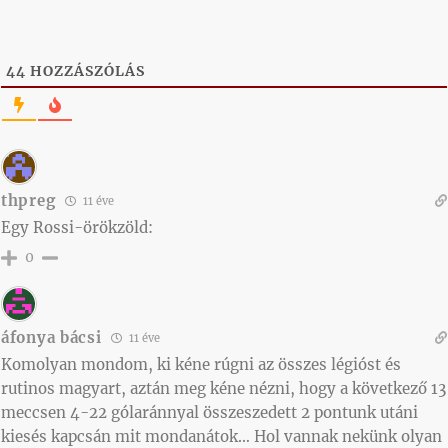
44
HOZZÁSZÓLÁS
thpreg
11 éve
Egy Rossi-örökzöld:
0
áfonya bácsi
11 éve
Komolyan mondom, ki kéne rúgni az összes légióst és
rutinos magyart, aztán meg kéne nézni, hogy a következő 13
meccsen 4-22 gólaránnyal összeszedett 2 pontunk utáni
kiesés kapcsán mit mondanátok… Hol vannak nekünk olyan