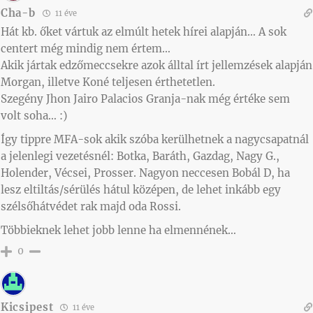
Cha-b
11 éve
Hát kb. őket vártuk az elmúlt hetek hírei alapján… A sok
centert még mindig nem értem…
Akik jártak edzőmeccsekre azok álltal írt jellemzések alapján
Morgan, illetve Koné teljesen érthetetlen.
Szegény Jhon Jairo Palacios Granja-nak még értéke sem
volt soha… :)
Így tippre MFA-sok akik szóba kerülhetnek a nagycsapatnál
a jelenlegi vezetésnél: Botka, Baráth, Gazdag, Nagy G.,
Holender, Vécsei, Prosser. Nagyon neccesen Bobál D, ha
lesz eltiltás/sérülés hátul középen, de lehet inkább egy
szélsőhátvédet rak majd oda Rossi.
Többieknek lehet jobb lenne ha elmennének…
0
Kicsipest
11 éve