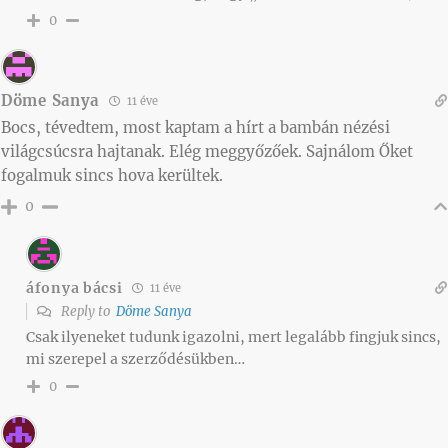
0
Döme Sanya
11 éve
Bocs, tévedtem, most kaptam a hírt a bambán nézési
világcsúcsra hajtanak. Elég meggyőzőek. Sajnálom Őket
fogalmuk sincs hova kerültek.
0
áfonya bácsi
11 éve
Reply to
Döme Sanya
Csak ilyeneket tudunk igazolni, mert legalább fingjuk sincs,
mi szerepel a szerződésükben…
0