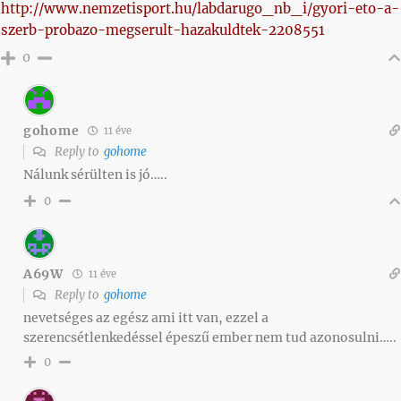
http://www.nemzetisport.hu/labdarugo_nb_i/gyori-eto-a-
szerb-probazo-megserult-hazakuldtek-2208551
0
gohome
11 éve
Reply to
gohome
Nálunk sérülten is jó…..
0
A69W
11 éve
Reply to
gohome
nevetséges az egész ami itt van, ezzel a
szerencsétlenkedéssel épeszű ember nem tud azonosulni…..
0