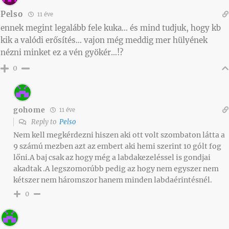
Pelso
11 éve
ennek megint legalább fele kuka… és mind tudjuk, hogy kb
kik a valódi erősítés… vajon még meddig mer hülyének
nézni minket ez a vén gyökér…!?
0
gohome
11 éve
Reply to
Pelso
Nem kell megkérdezni hiszen aki ott volt szombaton látta a
9 számú mezben azt az embert aki hemi szerint 10 gólt fog
lőni.A baj csak az hogy még a labdakezeléssel is gondjai
akadtak .A legszomorúbb pedig az hogy nem egyszer nem
kétszer nem háromszor hanem minden labdaérintésnél.
0