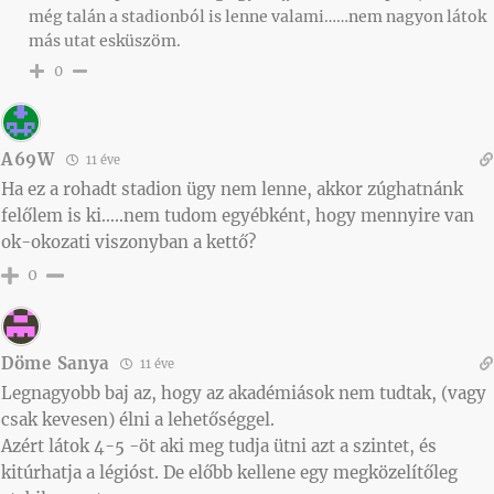
még talán a stadionból is lenne valami……nem nagyon látok
más utat esküszöm.
0
A69W
11 éve
Ha ez a rohadt stadion ügy nem lenne, akkor zúghatnánk
felőlem is ki…..nem tudom egyébként, hogy mennyire van
ok-okozati viszonyban a kettő?
0
Döme Sanya
11 éve
Legnagyobb baj az, hogy az akadémiások nem tudtak, (vagy
csak kevesen) élni a lehetőséggel.
Azért látok 4-5 -öt aki meg tudja ütni azt a szintet, és
kitúrhatja a légióst. De előbb kellene egy megközelítőleg