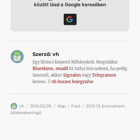
között lásd a Google keresőben
Szerző:
vh
Egy lőrinci kispesti Kőbányáról. Megtalálsz
Blueskyon
,
emailt
itt tudsz írni nekem, ha pedig
üzennél, akkor
Signalon
vagy
Telegramon
keress. ||
vh összes bejegyzése
Szerző
Közzétéve
Forma
Kategória
Címke
vh
2015.02.09.
Kép
Fotó
2012-13
,
bronzérem
,
játékoskeringő