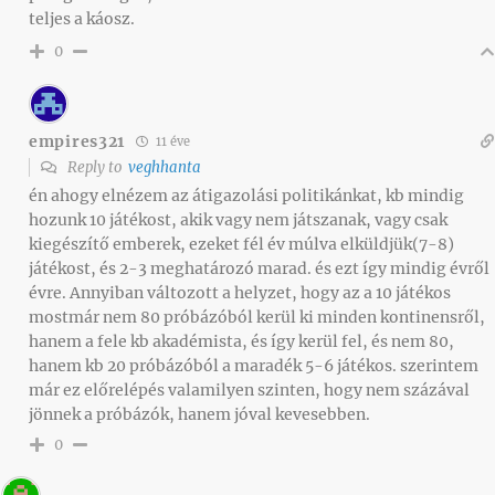
teljes a káosz.
0
empires321
11 éve
Reply to
veghhanta
én ahogy elnézem az átigazolási politikánkat, kb mindig
hozunk 10 játékost, akik vagy nem játszanak, vagy csak
kiegészítő emberek, ezeket fél év múlva elküldjük(7-8)
játékost, és 2-3 meghatározó marad. és ezt így mindig évről
évre. Annyiban változott a helyzet, hogy az a 10 játékos
mostmár nem 80 próbázóból kerül ki minden kontinensről,
hanem a fele kb akadémista, és így kerül fel, és nem 80,
hanem kb 20 próbázóból a maradék 5-6 játékos. szerintem
már ez előrelépés valamilyen szinten, hogy nem százával
jönnek a próbázók, hanem jóval kevesebben.
0