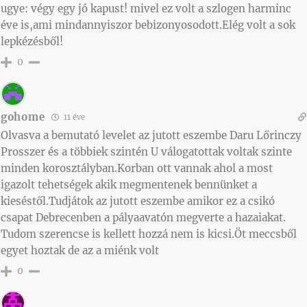
ugye: végy egy jó kapust! mivel ez volt a szlogen harminc
éve is,ami mindannyiszor bebizonyosodott.Elég volt a sok
lepkézésből!
0
gohome
11 éve
Olvasva a bemutató levelet az jutott eszembe Daru Lőrinczy
Prosszer és a többiek szintén U válogatottak voltak szinte
minden korosztályban.Korban ott vannak ahol a most
igazolt tehetségek akik megmentenek bennünket a
kieséstől.Tudjátok az jutott eszembe amikor ez a csikó
csapat Debrecenben a pályaavatón megverte a hazaiakat.
Tudom szerencse is kellett hozzá nem is kicsi.Öt meccsből
egyet hoztak de az a miénk volt
0