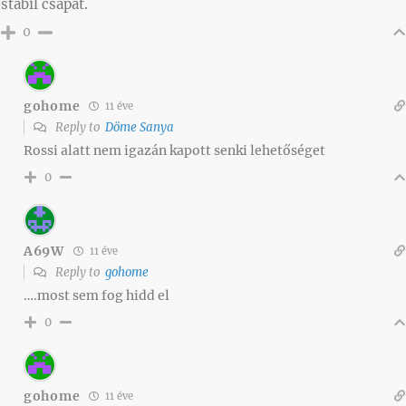
stabil csapat.
0
gohome
11 éve
Reply to
Döme Sanya
Rossi alatt nem igazán kapott senki lehetőséget
0
A69W
11 éve
Reply to
gohome
….most sem fog hidd el
0
gohome
11 éve