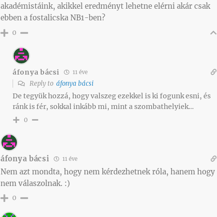
akadémistáink, akikkel eredményt lehetne elérni akár csak
ebben a fostalicska NB1-ben?
0
áfonya bácsi
11 éve
Reply to
áfonya bácsi
De tegyük hozzá, hogy valszeg ezekkel is ki fogunk esni, és
ránk is fér, sokkal inkább mi, mint a szombathelyiek…
0
áfonya bácsi
11 éve
Nem azt mondta, hogy nem kérdezhetnek róla, hanem hogy
nem válaszolnak. :)
0