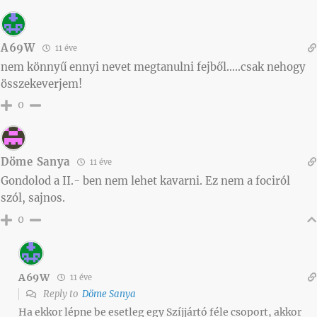
A69W
11 éve
nem könnyű ennyi nevet megtanulni fejből…..csak nehogy
összekeverjem!
0
Döme Sanya
11 éve
Gondolod a II.- ben nem lehet kavarni. Ez nem a fociról
szól, sajnos.
0
A69W
11 éve
Reply to
Döme Sanya
Ha ekkor lépne be esetleg egy Szíjjártó féle csoport, akkor