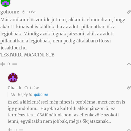
gohome
11 éve
Már amikor először ide jöttem, akkor is elmondtam, hogy
akár 11 kínaival is kiállok, ha az adott pillanatban ők a
legjobbak. Mindig azok fognak játszani, akik az adott
pillanatban a legjobbak, nem pedig általában.(Rossi
)csakfoci.hu
TESTARDI MANCINI STB
0
Cha-b
11 éve
Reply to
gohome
Ezzel a kijelentéssel még nincs is probléma, mert ezt én is
így gondolom… Ha jobb a külföldi akkor játszon ő, ez
természetes… CSAK nálunk pont az ellenkezője szokott
lenni, egyáltalán nem jobbak, mégis ők játszanak…
0