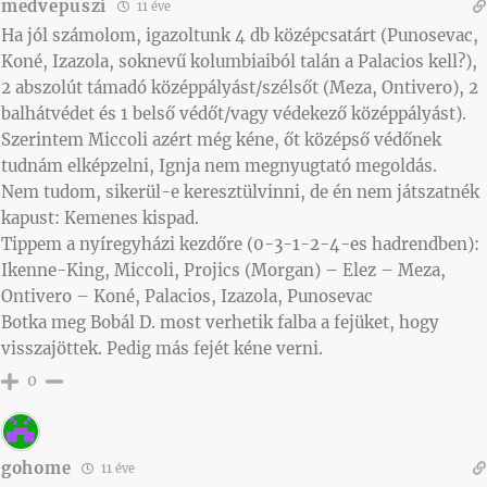
medvepuszi
11 éve
Ha jól számolom, igazoltunk 4 db középcsatárt (Punosevac,
Koné, Izazola, soknevű kolumbiaiból talán a Palacios kell?),
2 abszolút támadó középpályást/szélsőt (Meza, Ontivero), 2
balhátvédet és 1 belső védőt/vagy védekező középpályást).
Szerintem Miccoli azért még kéne, őt középső védőnek
tudnám elképzelni, Ignja nem megnyugtató megoldás.
Nem tudom, sikerül-e keresztülvinni, de én nem játszatnék
kapust: Kemenes kispad.
Tippem a nyíregyházi kezdőre (0-3-1-2-4-es hadrendben):
Ikenne-King, Miccoli, Projics (Morgan) – Elez – Meza,
Ontivero – Koné, Palacios, Izazola, Punosevac
Botka meg Bobál D. most verhetik falba a fejüket, hogy
visszajöttek. Pedig más fejét kéne verni.
0
gohome
11 éve