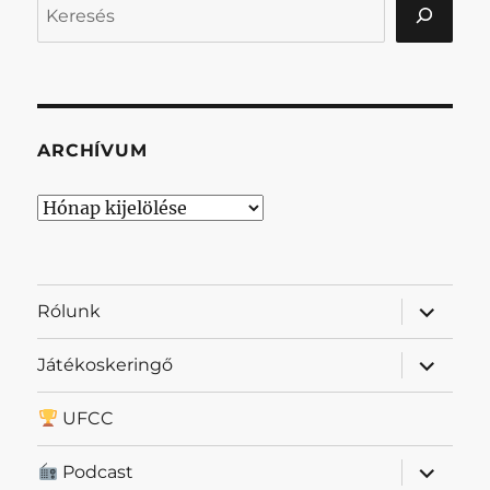
Keresés
ARCHÍVUM
Archívum
almenü
Rólunk
szétnyit
almenü
Játékoskeringő
szétnyit
UFCC
almenü
Podcast
szétnyit