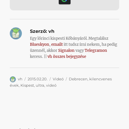
Szerző:
vh
Egy lőrinci kispesti Kőbányáról. Megtalálsz
Blueskyon
,
emailt
itt tudsz írni nekem, ha pedig
üzennél, akkor
Signalon
vagy
Telegramon
keress. ||
vh összes bejegyzése
Szerző
Közzétéve
Kategória
Címke
vh
2015.02.20.
Videó
Debrecen
,
kilencvenes
évek
,
Kispest
,
ultra
,
videó