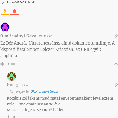
5
HOZZÁSZÓLÁS
Okolicsányi Géza
11 éve
Ez Dér András Ultrareneszánsz című dokumentumfilmje. A
kispesti fiatalember Beiczer Krisztián, az URB egyik
alapítója.
0
ius
11 éve
Reply to
Okolicsányi Géza
Középiskolásként majd fiatal egyetemistaként leveleztem
vele. Ennek már lassan 20 éve.
Ma sok sok „KRISZ URB” kellene…
0