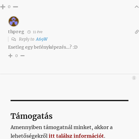
0
thpreg
11 éve
Reply to
A69W
Esetleg egy befényképezés…? :D
0
Támogatás
Amennyiben támogatnál minket, akkor a
lehetőségekről
itt találsz információt
.