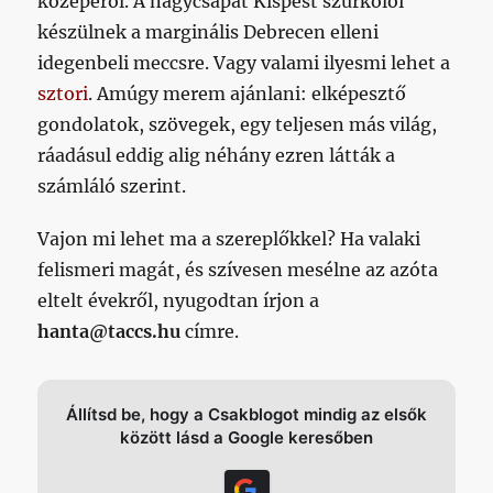
közepéről. A nagycsapat Kispest szurkolói
készülnek a marginális Debrecen elleni
idegenbeli meccsre. Vagy valami ilyesmi lehet a
sztori
. Amúgy merem ajánlani: elképesztő
gondolatok, szövegek, egy teljesen más világ,
ráadásul eddig alig néhány ezren látták a
számláló szerint.
Vajon mi lehet ma a szereplőkkel? Ha valaki
felismeri magát, és szívesen mesélne az azóta
eltelt évekről, nyugodtan írjon a
hanta@taccs.hu
címre.
Állítsd be, hogy a Csakblogot mindig az elsők
között lásd a Google keresőben