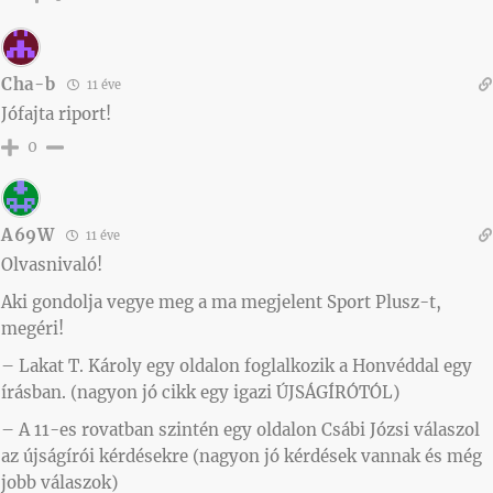
Cha-b
11 éve
Jófajta riport!
0
A69W
11 éve
Olvasnivaló!
Aki gondolja vegye meg a ma megjelent Sport Plusz-t,
megéri!
– Lakat T. Károly egy oldalon foglalkozik a Honvéddal egy
írásban. (nagyon jó cikk egy igazi ÚJSÁGÍRÓTÓL)
– A 11-es rovatban szintén egy oldalon Csábi Józsi válaszol
az újságírói kérdésekre (nagyon jó kérdések vannak és még
jobb válaszok)