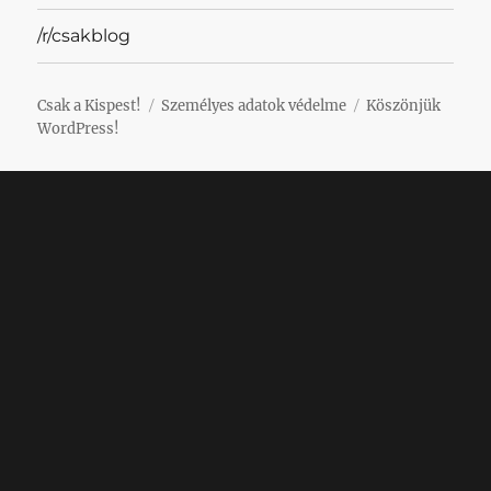
/r/csakblog
Csak a Kispest!
Személyes adatok védelme
Köszönjük
WordPress!