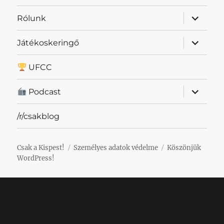
almenü
Rólunk
szétnyit
almenü
Játékoskeringő
szétnyit
UFCC
almenü
Podcast
szétnyit
/r/csakblog
Csak a Kispest!
Személyes adatok védelme
Köszönjük
WordPress!