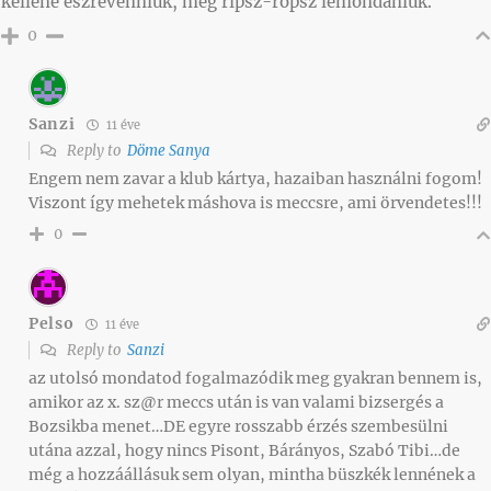
kellene észrevenniük, meg ripsz-ropsz lemondaniuk.
0
Sanzi
11 éve
Reply to
Döme Sanya
Engem nem zavar a klub kártya, hazaiban használni fogom!
Viszont így mehetek máshova is meccsre, ami örvendetes!!!
0
Pelso
11 éve
Reply to
Sanzi
az utolsó mondatod fogalmazódik meg gyakran bennem is,
amikor az x. sz@r meccs után is van valami bizsergés a
Bozsikba menet…DE egyre rosszabb érzés szembesülni
utána azzal, hogy nincs Pisont, Bárányos, Szabó Tibi…de
még a hozzáállásuk sem olyan, mintha büszkék lennének a