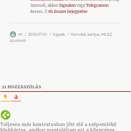
üzennél, akkor
Signalon
vagy
Telegramon
keress. ||
vh összes bejegyzése
Szerző
Közzétéve
Kategória
Címke
vh
2015.07.01.
Egyéb
Honvéd
,
kártya
,
MLSZ
,
szurkoló
21
HOZZÁSZÓLÁS
Teljesen más kontextusban jött elő a szépemlékű
klubkártya, amikor megtaláltam ezt a kilencéves