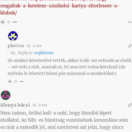
reagaltak-a-kotelezo-szurkoloi-kartya-eltorlesere-a-
klubok/
0
photon
11 éve
Reply to
veghhanta
de amikor kötelezővé tették, akkor is kb. mi voltunk az elsők
– ott volt a vidi, szartak rá, itt sem lett volna kötelező (de
nyilván le lehetett húzni pár százassal a szurkolókat).
0
áfonya bácsi
11 éve
Nem tudom, örülni kell-e neki, hogy Hemibá lépett
elsőként. Az NB1-es bizottság vezetésének lemondása után
ez már a második jel, ami szerintem azt jelzi, hogy nincs