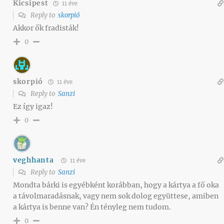
Kicsipest
11 éve
Reply to
skorpió
Akkor ők fradisták!
0
skorpió
11 éve
Reply to
Sanzi
Ez így igaz!
0
veghhanta
11 éve
Reply to
Sanzi
Mondta bárki is egyébként korábban, hogy a kártya a fő oka
a távolmaradásnak, vagy nem sok dolog együttese, amiben
a kártya is benne van? Én tényleg nem tudom.
0