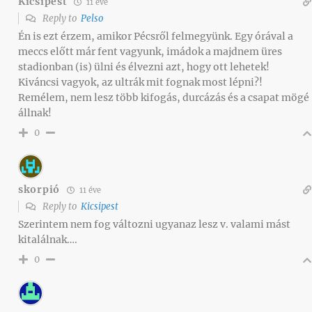
Kicsipest
11 éve
Reply to
Pelso
Én is ezt érzem, amikor Pécsről felmegyünk. Egy órával a
meccs előtt már fent vagyunk, imádok a majdnem üres
stadionban (is) ülni és élvezni azt, hogy ott lehetek!
Kiváncsi vagyok, az ultrák mit fognak most lépni?!
Remélem, nem lesz több kifogás, durcázás és a csapat mögé
állnak!
0
skorpió
11 éve
Reply to
Kicsipest
Szerintem nem fog változni ugyanaz lesz v. valami mást
kitalálnak….
0