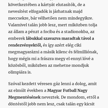
következtében a kártyát elutasítók, de a
nevesítést elfogadók is járhatnak majd
meccsekre, bár vélhetően nem mindegyikre.
Valamivel talán jobb lesz, mert miközben tolja
az állam a pénzt a fociba és a stadionokba, az
emberek
lábukkal szavazva maradtak távol a
rendezvényektől,
és így azért elég ciki
megmagyarázni a másik kilenc és félmilliónak,
hogy mégis mi a frászra megy el ennyi lóvé a
közösből, miközben az mehetne mondjuk
olimpiára is.
Szóval kezdett véresen gáz lenni a dolog, amit
az elmúlt években a
Magyar Futball Nagy
Megmentésének
neveztek. De mondom, ettől a
döntéstől jobb nem lesz, csak talán egy kicsit