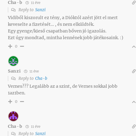
Cha-b
11 éve
Reply to
Sanzi
Vidiből kiszorult ez tény, a Dióktól azért jött el mert
keveselte a fizetését… , és nem elküldték.
Egy gyenge/kieső csapatban bőven jó igazolás.
Ezt úgy mondtad, mintha lennének jobb játékosaink. :)
0
Sanzi
11 éve
Reply to
Cha-b
Vernes??? Legalább az a szint, de Vernes sokkal jobb
1az1ben.
0
Cha-b
11 éve
Reply to
Sanzi