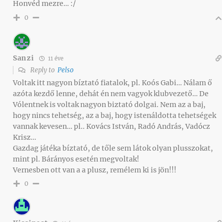
Honvéd mezre… :/
0
Sanzi
11 éve
Reply to
Pelso
Voltak itt nagyon bíztató fiatalok, pl. Koós Gabi… Nálam ő
azóta kezdő lenne, dehát én nem vagyok klubvezető… De
Vólentnek is voltak nagyon biztató dolgai. Nem az a baj,
hogy nincs tehetség, az a baj, hogy istenáldotta tehetségek
vannak kevesen… pl.. Kovács István, Radó András, Vadócz
Krisz…
Gazdag játéka bíztató, de tőle sem látok olyan plusszokat,
mint pl. Bárányos esetén megvoltak!
Vernesben ott van a a plusz, remélem ki is jön!!!
0