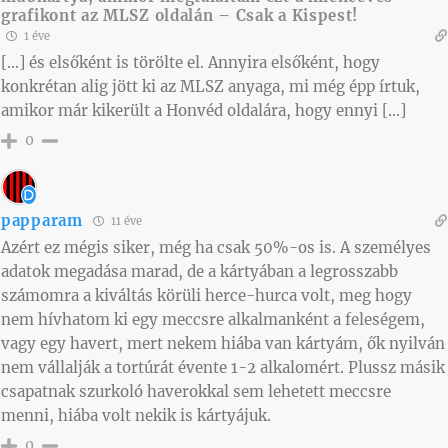
grafikont az MLSZ oldalán – Csak a Kispest!
1 éve
[…] és elsőként is törölte el. Annyira elsőként, hogy
konkrétan alig jött ki az MLSZ anyaga, mi még épp írtuk,
amikor már kikerült a Honvéd oldalára, hogy ennyi […]
0
papparam
11 éve
Azért ez mégis siker, még ha csak 50%-os is. A személyes
adatok megadása marad, de a kártyában a legrosszabb
számomra a kiváltás körüli herce-hurca volt, meg hogy
nem hívhatom ki egy meccsre alkalmanként a feleségem,
vagy egy havert, mert nekem hiába van kártyám, ők nyilván
nem vállalják a tortúrát évente 1-2 alkalomért. Plussz másik
csapatnak szurkoló haverokkal sem lehetett meccsre
menni, hiába volt nekik is kártyájuk.
0