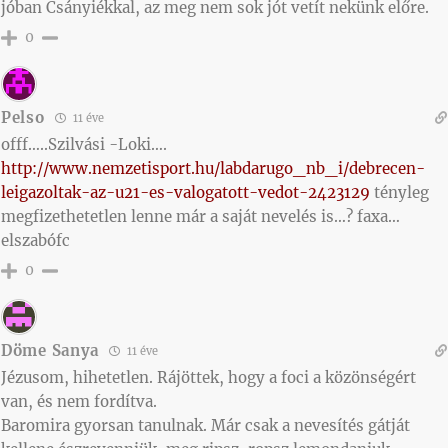
jóban Csányiékkal, az meg nem sok jót vetít nekünk előre.
0
Pelso
11 éve
offf…..Szilvási -Loki….
http://www.nemzetisport.hu/labdarugo_nb_i/debrecen-
leigazoltak-az-u21-es-valogatott-vedot-2423129
tényleg
megfizethetetlen lenne már a saját nevelés is…? faxa…
elszabófc
0
Döme Sanya
11 éve
Jézusom, hihetetlen. Rájöttek, hogy a foci a közönségért
van, és nem fordítva.
Baromira gyorsan tanulnak. Már csak a nevesítés gátját