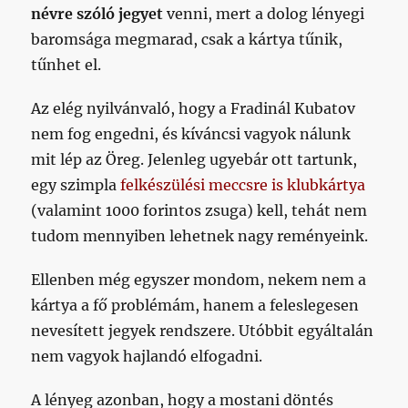
névre szóló jegyet
venni, mert a dolog lényegi
baromsága megmarad, csak a kártya tűnik,
tűnhet el.
Az elég nyilvánvaló, hogy a Fradinál Kubatov
nem fog engedni, és kíváncsi vagyok nálunk
mit lép az Öreg. Jelenleg ugyebár ott tartunk,
egy szimpla
felkészülési meccsre is klubkártya
(valamint 1000 forintos zsuga) kell, tehát nem
tudom mennyiben lehetnek nagy reményeink.
Ellenben még egyszer mondom, nekem nem a
kártya a fő problémám, hanem a feleslegesen
nevesített jegyek rendszere. Utóbbit egyáltalán
nem vagyok hajlandó elfogadni.
A lényeg azonban, hogy a mostani döntés