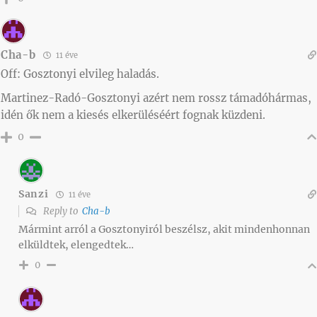
Cha-b
11 éve
Off: Gosztonyi elvileg haladás.
Martinez-Radó-Gosztonyi azért nem rossz támadóhármas,
idén ők nem a kiesés elkerüléséért fognak küzdeni.
0
Sanzi
11 éve
Reply to
Cha-b
Mármint arról a Gosztonyiról beszélsz, akit mindenhonnan
elküldtek, elengedtek…
0