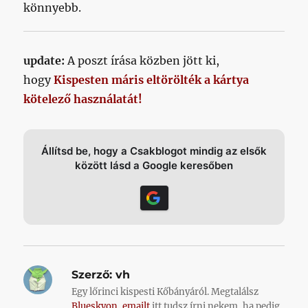
könnyebb.
update:
A poszt írása közben jött ki,
hogy
Kispesten máris eltörölték a kártya
kötelező használatát!
Állítsd be, hogy a Csakblogot mindig az elsők
között lásd a Google keresőben
Szerző:
vh
Egy lőrinci kispesti Kőbányáról. Megtalálsz
Blueskyon
,
emailt
itt tudsz írni nekem, ha pedig