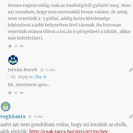
Vernes engem eddig csak az önzőségéről győzött meg. Nem
azt mondom, hogy nem motoszkál benne valami, de amíg
nem vezetünk 2-3 góllal, addig kutya kötelessége
lekészíteni a jobb helyzetben lévő társnak. Ha biztosan
vezetünk utánna tőlem a far.án is pörgetheti a labdát, akkor
már belefér(het).
0
István Hereb
11 éve
Reply to
Cha-b
De, szerintem igen…
0
veghhanta
11 éve
azért azt nem gondoltam volna, hogy mi leszünk az elsők,
akik eltörlik:
http://csak.taccs.hu/2015/07/01/igy-