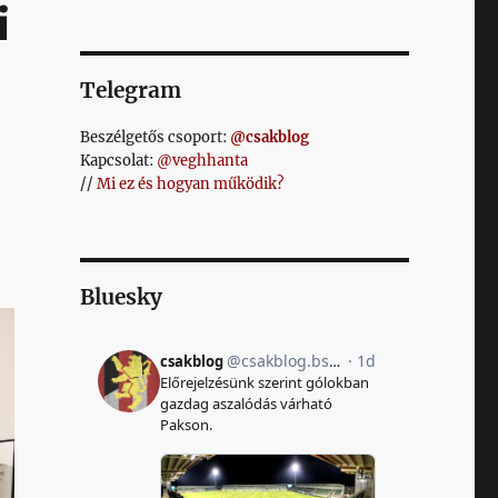
i
a
Telegram
Beszélgetős csoport:
@csakblog
Kapcsolat:
@veghhanta
//
Mi ez és hogyan működik?
Bluesky