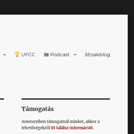
UFCC
Podcast
/r/csakblog
Támogatás
Amennyiben támogatnál minket, akkor a
lehetőségekről
itt találsz információt
.