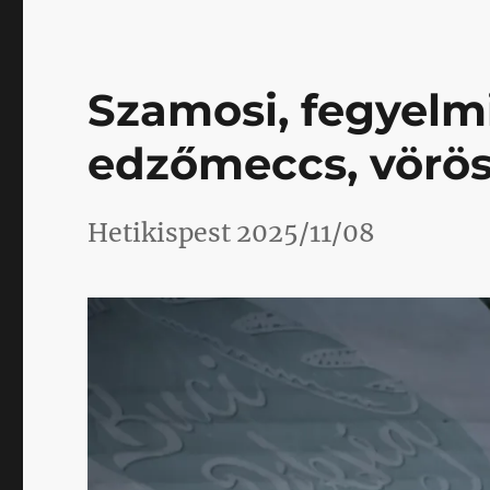
Kispest!
című
bejegyzéshez
Szamosi, fegyelmi
edzőmeccs, vörös 
Hetikispest 2025/11/08