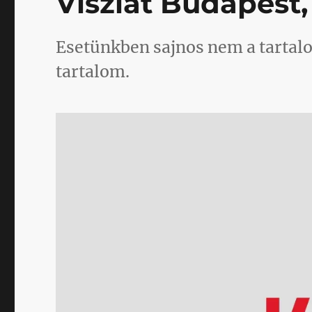
Viszlát Budapest, 
klub
(hanem
a
Esetünkben sajnos nem a tartal
külügyminisztérium)
című
tartalom.
bejegyzéshez