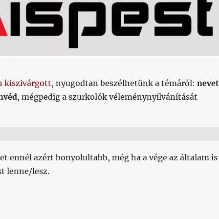
 kiszivárgott
, nyugodtan beszélhetünk a témáról:
nevet
onvéd
, mégpedig a szurkolók véleménynyilvánítását
t ennél azért bonyolultabb, még ha a vége az általam is
t lenne/lesz.
t, helló Kispest!”