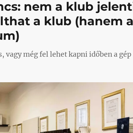
ncs: nem a klub jelent
lthat a klub (hanem 
um)
, vagy még fel lehet kapni időben a gép