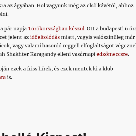
kra az ágyában. Hol vagyunk még az első kávétól, ahhoz
lni.
a pár napja
Törökországban készül
. Ott a budapesti 6 ór
rcet jelent az
időeltolódás
miatt, vagyis valószínűleg már
ácok, vagy valami hasonló reggeli elfoglaltságot végezne
ah Shakhter Karagandy elleni vasárnapi
edzőmeccsre
.
án ezek a friss hírek, és ezek mentek ki a klub
ára
is.
 nincs: nem a klub jelenti be, hogy nevet válthat a klu