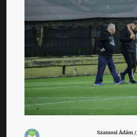
Szamosi Ádám /