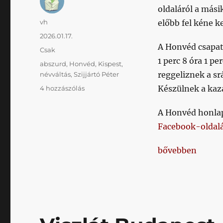
oldaláról a mási
Szerző
vh
előbb fel kéne ke
Közzétéve
2026.01.17.
A Honvéd csapat
Kategória
Csak
1 perc 8 óra 1 pe
Címke
abszurd
,
Honvéd
,
Kispest
,
reggeliznek a sr
névváltás
,
Szijjártó Péter
Ilyen
Készülnek a kaz
4 hozzászólás
a
világon
A Honvéd honlapj
nincs:
Facebook-oldal
nem
a
„Ilyen a világon
bővebben
klub
jelenti
be,
hogy
nevet
válthat
a